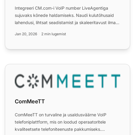
Integreeri CM.com-i VoIP number LiveAgentiga
sujuvaks kõnede haldamiseks. Naudi kulutõhusaid
lahendusi, lihtsat seadistamist ja skaleeritavust ilma
lisakuludeta...
Jan 20, 2026
2 min lugemist
ComMeeTT
ComMeeTT
ComMeeTT on turvaline ja usaldusväärne VoIP
telefoniplattform, mis on loodud operaatoritele
kvaliteetsete telefoniteenuste pakkumiseks.