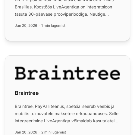
Brasiilias. Koostöös LiveAgentiga on integratsioon
tasuta 30-päevase prooviperioodiga. Nautige
kulutõhusat ja sk...
Jan 20, 2026
1 min lugemist
Braintree
Braintree
Braintree, PayPali teenus, spetsialiseerub veebis ja
mobiilis toimuvatele maksetele e-kaubanduses. Selle
integreerimine LiveAgentiga võimaldab kasutajatel
hõlps...
Jan 20, 2026
2 min lugemist