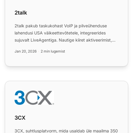
2talk
2talk pakub taskukohast VoIP ja pilveühenduse
lahendusi USA väikeettevõtetele, integreerides
sujuvalt LiveAgentiga. Nautige kiiret aktiveerimist,
skaleeritavust...
Jan 20, 2026
2 min lugemist
3CX
3CX
3CX, suhtlusplatvorm, mida usaldab üle maailma 350