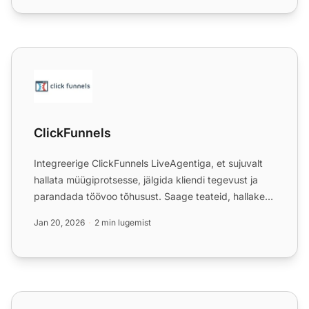
ClickFunnels
ClickFunnels
Integreerige ClickFunnels LiveAgentiga, et sujuvalt
hallata müügiprotsesse, jälgida kliendi tegevust ja
parandada töövoo tõhusust. Saage teateid, hallake
kontak...
Jan 20, 2026
2 min lugemist
ClickPhone