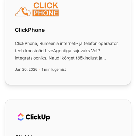
ClickPhone
ClickPhone, Rumeenia interneti- ja telefonioperaator,
teeb koostööd LiveAgentiga sujuvaks VoIP
integratsiooniks. Naudi kõrget töökindlust ja
kuluefektiivsust 14...
Jan 20, 2026
1 min lugemist
ClickUp