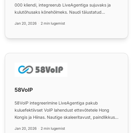
000 kliendi, integreerub LiveAgentiga sujuvaks ja
kulutõhusaks kõnehõlmeks. Naudi täiustatud
funktsioone ja 3...
Jan 20, 2026
2 min lugemist
58VoIP
58VoIP
58VoIP integreerimine LiveAgentiga pakub
kuluefektiivset VoIP lahendust ettevõtetele Hong
Kongis ja Hiinas. Nautige skaleeritavust, paindlikkust
ja tugevat tuge...
Jan 20, 2026
2 min lugemist