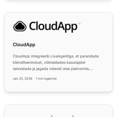
CloudApp
CloudApp
CloudApp integreerib LiveAgentiga, et parandada
klienditeenindust, võimaldades kasutajatel
salvestada ja jagada videoid otse platvormis.
Jäädvustage, redigeerig...
Jan 20, 2026
1 min lugemist
CloudItalia