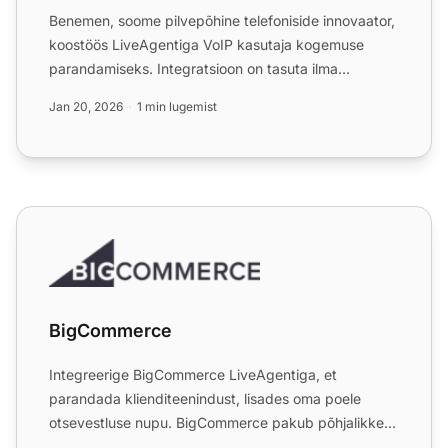
Benemen, soome pilvepõhine telefoniside innovaator,
koostöös LiveAgentiga VoIP kasutaja kogemuse
parandamiseks. Integratsioon on tasuta ilma
lisakuludeta. Genee...
Jan 20, 2026
1 min lugemist
BigCommerce
BigCommerce
Integreerige BigCommerce LiveAgentiga, et
parandada klienditeenindust, lisades oma poele
otsevestluse nupu. BigCommerce pakub põhjalikke
e-kaubanduse lahendusi ...