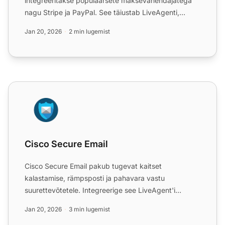
integreeritakse populaarsete maksevahendajatega
nagu Stripe ja PayPal. See täiustab LiveAgenti,
võimaldades halla...
Jan 20, 2026
2 min lugemist
Cisco Secure Email
Cisco Secure Email
Cisco Secure Email pakub tugevat kaitset
kalastamise, rämpsposti ja pahavara vastu
suurettevõtetele. Integreerige see LiveAgent'i
piletisüsteemiga, et parandada...
Jan 20, 2026
3 min lugemist