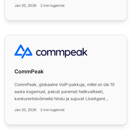
Integreerige see hõlpsas...
Jan 20, 2026
2 min lugemist
CommPeak
CommPeak
CommPeak, globaalne VoIP-pakkuja, millel on üle 10
aasta kogemust, pakub paremat helikvaliteeti,
konkurentsivõimelisi hindu ja sujuvat LiveAgent
integratsioonig...
Jan 20, 2026
2 min lugemist
Võ