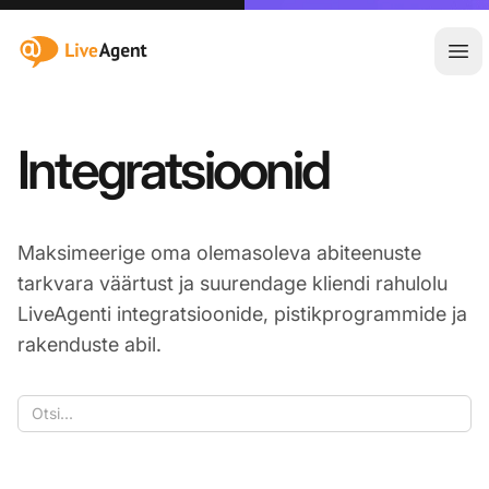
:site.title
Ava
Integratsioonid
Maksimeerige oma olemasoleva abiteenuste
tarkvara väärtust ja suurendage kliendi rahulolu
LiveAgenti integratsioonide, pistikprogrammide ja
rakenduste abil.