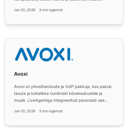
vaevata. Halda tellijaid ...
Jan 20, 2026
3 min lugemist
Avoxi
Avoxi
Avoxi on pilveühenduste ja VoIP pakkuja, kes pakub
tasuta ja kohalikke numbreid kõnekeskustele ja
muule. LiveAgentiga integreeritud parandab see
suhtlust täiust...
Jan 20, 2026
3 min lugemist