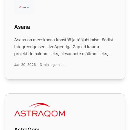
Asana
Asana on meeskonna koostöö ja tööjuhtimise tööriist.
Integreerige see LiveAgentiga Zapieri kaudu
projektide haldamiseks, ülesannete määramiseks,
tähtaegade sead...
Jan 20, 2026
3 min lugemist
AstraQom
AstraQom