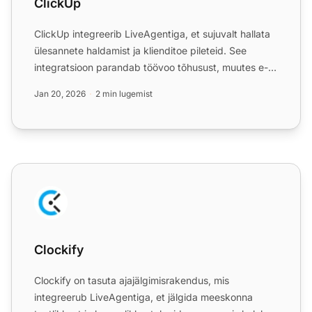
ClickUp
ClickUp integreerib LiveAgentiga, et sujuvalt hallata
ülesannete haldamist ja klienditoe pileteid. See
integratsioon parandab töövoo tõhusust, muutes e-
kirjad ü...
Jan 20, 2026
2 min lugemist
Clockify
Clockify
Clockify on tasuta ajajälgimisrakendus, mis
integreerub LiveAgentiga, et jälgida meeskonna