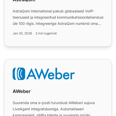
AstraQom International pakub globaalseid VoIP-
teenuseid ja integreeritud kommunikatsioonilahendusi
üle 100 riigis. Integreerige AstraQom numbrid oma
LiveAgent'i...
Jan 20, 2026
2 min lugemist
AWeber
AWeber
Suurenda oma e-posti turundust AWeberi sujuva
LiveAgent integratsiooniga. Automatiseeri
kampaaniaid, säilita kliente ja suurenda müüki