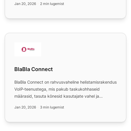
Jan 20, 2026
2 min lugemist
BlaBla Connect
BlaBla Connect
BlaBla Connect on rahvusvaheline helistamisrakendus
VoIP-teenustega, mis pakub taskukohhaseid
määrasid, tasuta kõnesid kasutajate vahel ja
suurepärast tuge. See...
Jan 20, 2026
3 min lugemist