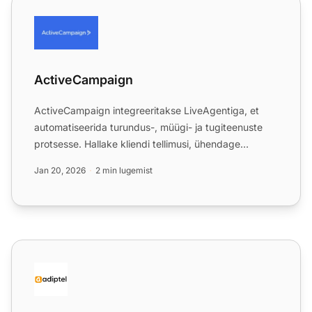
ActiveCampaign
ActiveCampaign
ActiveCampaign integreeritakse LiveAgentiga, et
automatiseerida turundus-, müügi- ja tugiteenuste
protsesse. Hallake kliendi tellimusi, ühendage
tehingutega ja ...
Jan 20, 2026
2 min lugemist
Adiptel