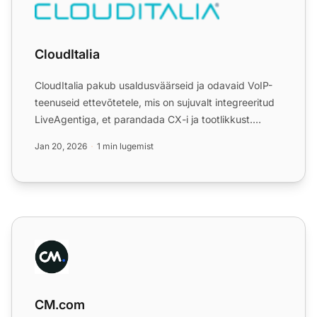
CloudItalia
CloudItalia pakub usaldusväärseid ja odavaid VoIP-
teenuseid ettevõtetele, mis on sujuvalt integreeritud
LiveAgentiga, et parandada CX-i ja tootlikkust.
Integrat...
Jan 20, 2026
1 min lugemist
CM.com
CM.com