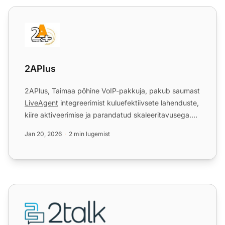
2APlus
2APlus
2APlus, Tai­maa põhine VoIP-pakkuja, pakub saumast
LiveAgent
integreerimist kuluefektiivsete lahenduste,
kiire aktiveerimise ja parandatud skaleeritavusega.
Int...
Jan 20, 2026
2 min lugemist
2talk