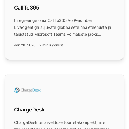
CallTo365
Integreerige oma CallTo365 VoIP-number
LiveAgentiga sujuvate globaalsete hääleteenuste ja
täiustatud Microsoft Teams võimaluste jaoks.
Nautige kulude kokkuhoiu ...
Jan 20, 2026
2 min lugemist
ChargeDesk
ChargeDesk
ChargeDesk on arvelduse tööriistakomplekt, mis