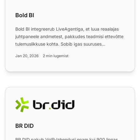
Bold BI
Bold BI integreerub LiveAgentiga, et luua reaalajas
juhtpaneele andmetest, pakkudes teadmisi ettevõtte
tulemuslikkuse kohta. Sobib igas suuruses
ettevõtetele, i...
Jan 20, 2026
2 min lugemist
BR DID
BR DID
BR DID pakub VoIP-lahendusi enam kui 900 linnas