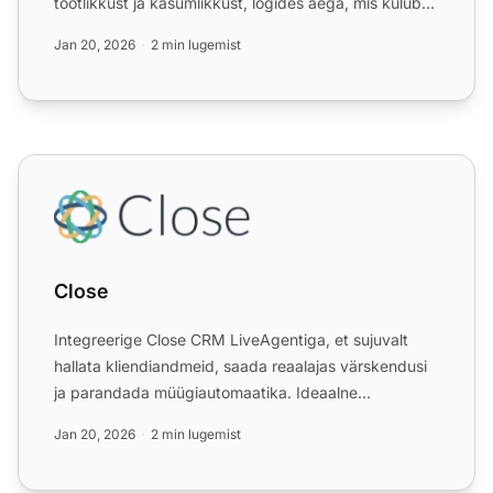
tootlikkust ja kasumlikkust, logides aega, mis kulub
ülesannetele nag...
Jan 20, 2026
2 min lugemist
Close
Close
Integreerige Close CRM LiveAgentiga, et sujuvalt
hallata kliendiandmeid, saada reaalajas värskendusi
ja parandada müügiautomaatika. Ideaalne
startupidele ja väi...
Jan 20, 2026
2 min lugemist