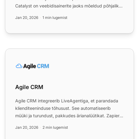
Catalyst on veebidisainerite jaoks mõeldud põhjalik
veebisaidi ...
Jan 20, 2026
1 min lugemist
Agile CRM
Agile CRM
Agile CRM integreerib LiveAgentiga, et parandada
klienditeeninduse tõhusust. See automatiseerib
müüki ja turundust, pakkudes ärianalüütikat. Zapieri
kaudu integ...
Jan 20, 2026
2 min lugemist