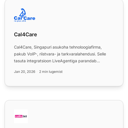
Cal4Care
Cal4Care
Cal4Care, Singapuri asukoha tehnoloogiafirma,
pakub VoIP-, riistvara- ja tarkvaralahendusi. Selle
tasuta integratsioon LiveAgentiga parandab
kontaktkeeskuse teg...
Jan 20, 2026
2 min lugemist
CallTo365