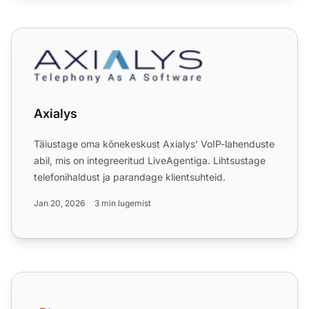
Axialys
Axialys
Täiustage oma kõnekeskust Axialys' VoIP-lahenduste
abil, mis on integreeritud LiveAgentiga. Lihtsustage
telefonihaldust ja parandage klientsuhteid.
Jan 20, 2026
3 min lugemist
Axigen