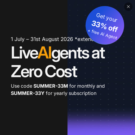
Get your
33% off
+ free AI Agent
1 July – 31st August 2026 *extended
Live
AI
gents at
Zero Cost
Use code
SUMMER-33M
for monthly and
SUMMER-33Y
for yearly subscription