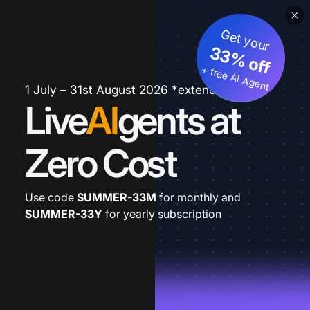
Get your
33% off
+ free AI Agent
1 July – 31st August 2026 *extended
Live
AI
gents at
Zero Cost
Use code
SUMMER-33M
for monthly and
SUMMER-33Y
for yearly subscription