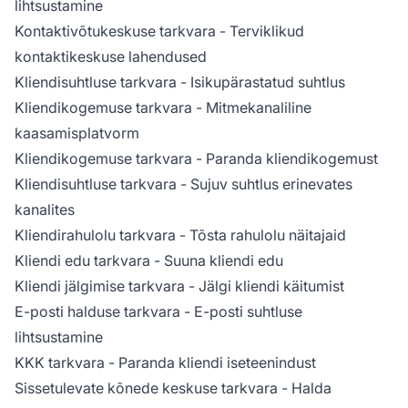
lihtsustamine
Kontaktivõtukeskuse tarkvara
- Terviklikud
kontaktikeskuse lahendused
Kliendisuhtluse tarkvara
- Isikupärastatud suhtlus
Kliendikogemuse tarkvara
- Mitmekanaliline
kaasamisplatvorm
Kliendikogemuse tarkvara
- Paranda kliendikogemust
Kliendisuhtluse tarkvara
- Sujuv suhtlus erinevates
kanalites
Kliendirahulolu tarkvara
- Tõsta rahulolu näitajaid
Kliendi edu tarkvara
- Suuna kliendi edu
Kliendi jälgimise tarkvara
- Jälgi kliendi käitumist
E-posti halduse tarkvara
- E-posti suhtluse
lihtsustamine
KKK tarkvara
- Paranda kliendi iseteenindust
Sissetulevate kõnede keskuse tarkvara
- Halda