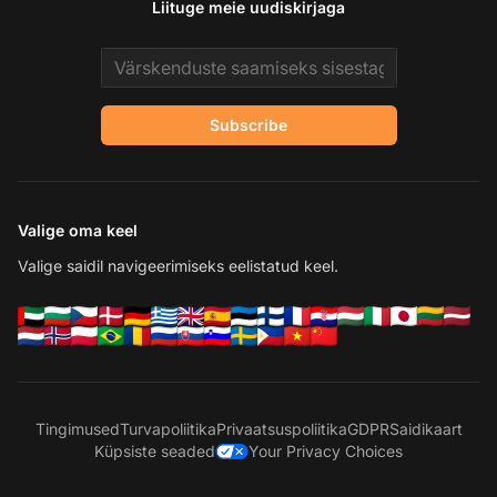
Liituge meie uudiskirjaga
Email address
Subscribe
Valige oma keel
Valige saidil navigeerimiseks eelistatud keel.
Tingimused
Turvapoliitika
Privaatsuspoliitika
GDPR
Saidikaart
Küpsiste seaded
Your Privacy Choices