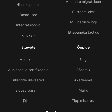
Andmete migratsioon
Hinnakujundus
Süsteemi olek
Omadused
Muudatuste logi
Integratsioonid
Ettepaneku taotlus
Ringkäik
Ettevõte
Õppige
Meie kohta
Blogi
Auhinnad ja sertifikaadid
Sõnastik
Klientide ülevaated
Akadeemia
Sidusprogramm
Mallid
jäljend
Tippimise test