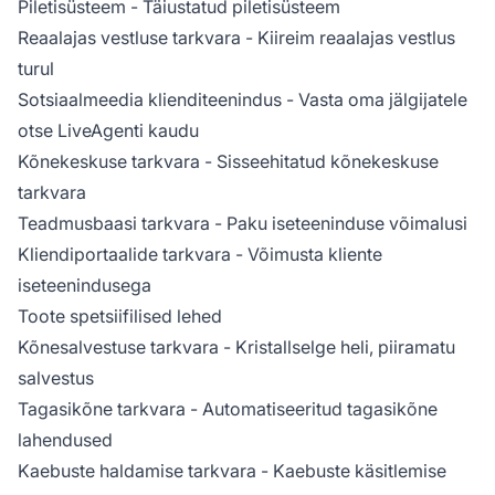
Piletisüsteem
- Täiustatud piletisüsteem
Reaalajas vestluse tarkvara
- Kiireim reaalajas vestlus
turul
Sotsiaalmeedia klienditeenindus
- Vasta oma jälgijatele
otse LiveAgenti kaudu
Kõnekeskuse tarkvara
- Sisseehitatud kõnekeskuse
tarkvara
Teadmusbaasi tarkvara
- Paku iseteeninduse võimalusi
Kliendiportaalide tarkvara
- Võimusta kliente
iseteenindusega
Toote spetsiifilised lehed
Kõnesalvestuse tarkvara
- Kristallselge heli, piiramatu
salvestus
Tagasikõne tarkvara
- Automatiseeritud tagasikõne
lahendused
Kaebuste haldamise tarkvara
- Kaebuste käsitlemise