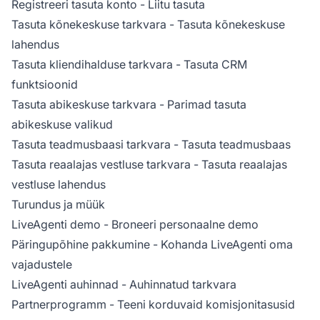
Registreeri tasuta konto
- Liitu tasuta
Tasuta kõnekeskuse tarkvara
- Tasuta kõnekeskuse
lahendus
Tasuta kliendihalduse tarkvara
- Tasuta CRM
funktsioonid
Tasuta abikeskuse tarkvara
- Parimad tasuta
abikeskuse valikud
Tasuta teadmusbaasi tarkvara
- Tasuta teadmusbaas
Tasuta reaalajas vestluse tarkvara
- Tasuta reaalajas
vestluse lahendus
Turundus ja müük
LiveAgenti demo
- Broneeri personaalne demo
Päringupõhine pakkumine
- Kohanda LiveAgenti oma
vajadustele
LiveAgenti auhinnad
- Auhinnatud tarkvara
Partnerprogramm
- Teeni korduvaid komisjonitasusid