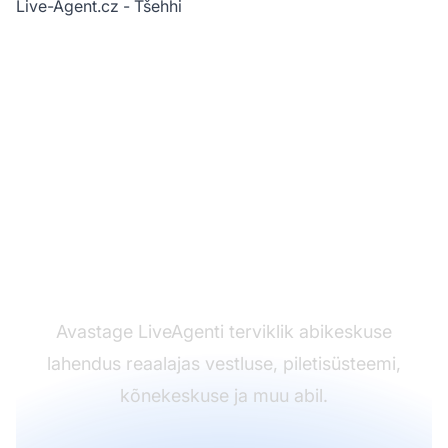
Live-Agent.cz
- Tšehhi
Kas olete valmis oma
kliendituge muutma?
Avastage LiveAgenti terviklik abikeskuse
lahendus reaalajas vestluse, piletisüsteemi,
kõnekeskuse ja muu abil.