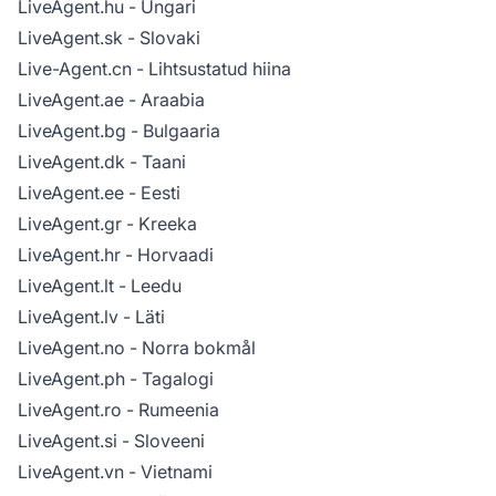
LiveAgent.hu
- Ungari
LiveAgent.sk
- Slovaki
Live-Agent.cn
- Lihtsustatud hiina
LiveAgent.ae
- Araabia
LiveAgent.bg
- Bulgaaria
LiveAgent.dk
- Taani
LiveAgent.ee
- Eesti
LiveAgent.gr
- Kreeka
LiveAgent.hr
- Horvaadi
LiveAgent.lt
- Leedu
LiveAgent.lv
- Läti
LiveAgent.no
- Norra bokmål
LiveAgent.ph
- Tagalogi
LiveAgent.ro
- Rumeenia
LiveAgent.si
- Sloveeni
LiveAgent.vn
- Vietnami