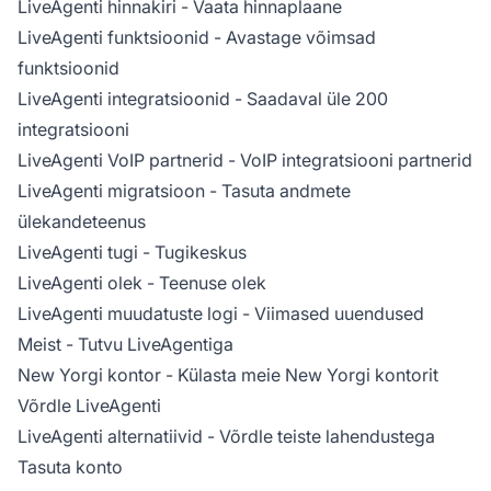
LiveAgenti hinnakiri
- Vaata hinnaplaane
LiveAgenti funktsioonid
- Avastage võimsad
funktsioonid
LiveAgenti integratsioonid
- Saadaval üle 200
integratsiooni
LiveAgenti VoIP partnerid
- VoIP integratsiooni partnerid
LiveAgenti migratsioon
- Tasuta andmete
ülekandeteenus
LiveAgenti tugi
- Tugikeskus
LiveAgenti olek
- Teenuse olek
LiveAgenti muudatuste logi
- Viimased uuendused
Meist
- Tutvu LiveAgentiga
New Yorgi kontor
- Külasta meie New Yorgi kontorit
Võrdle LiveAgenti
LiveAgenti alternatiivid
- Võrdle teiste lahendustega
Tasuta konto