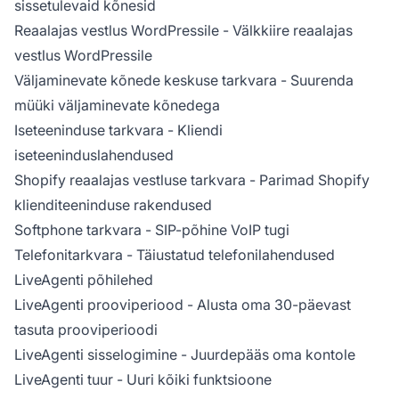
sissetulevaid kõnesid
Reaalajas vestlus WordPressile
- Välkkiire reaalajas
vestlus WordPressile
Väljaminevate kõnede keskuse tarkvara
- Suurenda
müüki väljaminevate kõnedega
Iseteeninduse tarkvara
- Kliendi
iseteeninduslahendused
Shopify reaalajas vestluse tarkvara
- Parimad Shopify
klienditeeninduse rakendused
Softphone tarkvara
- SIP-põhine VoIP tugi
Telefonitarkvara
- Täiustatud telefonilahendused
LiveAgenti põhilehed
LiveAgenti prooviperiood
- Alusta oma 30-päevast
tasuta prooviperioodi
LiveAgenti sisselogimine
- Juurdepääs oma kontole
LiveAgenti tuur
- Uuri kõiki funktsioone