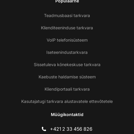
Populaarne
Teadmusbaasi tarkvara
Klienditeeninduse tarkvara
VoIP telefonisüsteem
Iseteenindustarkvara
Sissetuleva kõnekeskuse tarkvara
Kaebuste haldamise süsteem
Kliendiportaali tarkvara
Kasutajatugi tarkvara alustavatele ettevõtetele
Müügikontaktid
+421 2 33 456 826