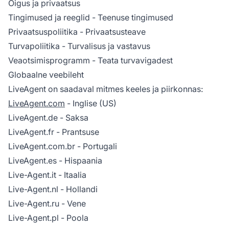
Õigus ja privaatsus
Tingimused ja reeglid
- Teenuse tingimused
Privaatsuspoliitika
- Privaatsusteave
Turvapoliitika
- Turvalisus ja vastavus
Veaotsimisprogramm
- Teata turvavigadest
Globaalne veebileht
LiveAgent on saadaval mitmes keeles ja piirkonnas:
LiveAgent.com
- Inglise (US)
LiveAgent.de
- Saksa
LiveAgent.fr
- Prantsuse
LiveAgent.com.br
- Portugali
LiveAgent.es
- Hispaania
Live-Agent.it
- Itaalia
Live-Agent.nl
- Hollandi
Live-Agent.ru
- Vene
Live-Agent.pl
- Poola