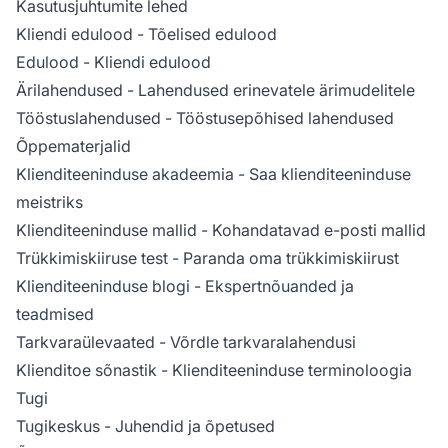
Kasutusjuhtumite lehed
Kliendi edulood
- Tõelised edulood
Edulood
- Kliendi edulood
Ärilahendused
- Lahendused erinevatele ärimudelitele
Tööstuslahendused
- Tööstusepõhised lahendused
Õppematerjalid
Klienditeeninduse akadeemia
- Saa klienditeeninduse
meistriks
Klienditeeninduse mallid
- Kohandatavad e-posti mallid
Trükkimiskiiruse test
- Paranda oma trükkimiskiirust
Klienditeeninduse blogi
- Ekspertnõuanded ja
teadmised
Tarkvaraülevaated
- Võrdle tarkvaralahendusi
Klienditoe sõnastik
- Klienditeeninduse terminoloogia
Tugi
Tugikeskus
- Juhendid ja õpetused