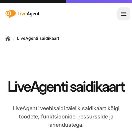
:site.title
Ava
/
LiveAgenti saidikaart
Home
LiveAgenti saidikaart
LiveAgenti veebisaidi täielik saidikaart kõigi
toodete, funktsioonide, ressursside ja
lahendustega.