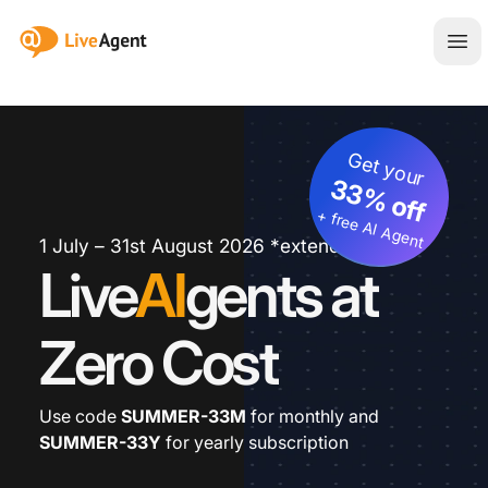
:site.title
Ava
Get your
33% off
+ free AI Agent
1 July – 31st August 2026 *extended
Live
AI
gents at
Zero Cost
Use code
SUMMER-33M
for monthly and
SUMMER-33Y
for yearly subscription