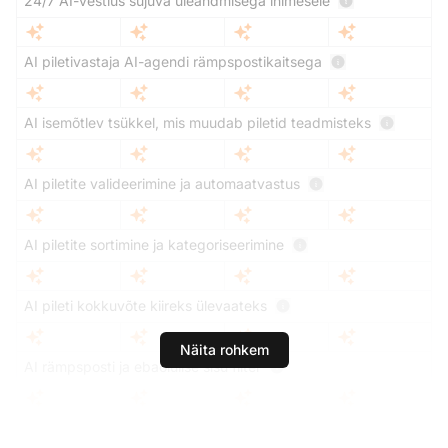
24/7 AI-vestlus sujuva üleandmisega inimesele
AI piletivastaja AI-agendi rämpspostikaitsega
AI isemõtlev tsükkel, mis muudab piletid teadmisteks
AI piletite valideerimine ja automaatvastus
AI piletite sortimine ja kategoriseerimine
AI pileti kokkuvõte kiireks ülevaateks
Näita rohkem
AI rämpsposti ja ebaolulise sisu filter