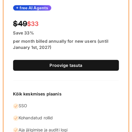
+ free AI Agents
$49
$33
Save 33%
per month billed annually for new users (until
January 1st, 2027)
Proovige tasuta
Kõik keskmises plaanis
SSO
Kohandatud rollid
Aja jälgimise ja auditi logi