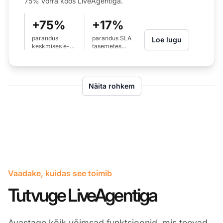
75% võrra koos LiveAgentiga.
+75%
+17%
parandus
parandus SLA
Loe lugu
keskmises e-
tasemetes
posti vastamise
kõnede puhul
ajas (24 tunnist
(80%-lt 97%-le)
6 tunnini)
Näita rohkem
Vaadake, kuidas see toimib
Tutvuge LiveAgentiga
Avastage kõik võimsad funktsioonid, mis teevad