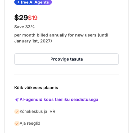
+ free AI Agents
$29
$19
Save 33%
per month billed annually for new users (until
January 1st, 2027)
Proovige tasuta
Kõik väikeses plaanis
AI-agendid koos täieliku seadistusega
Kõnekeskus ja IVR
Aja reeglid