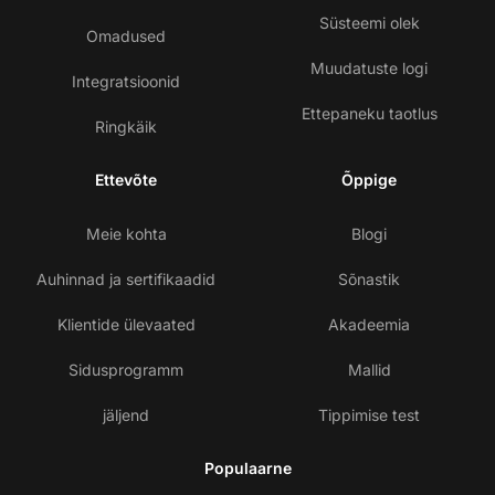
Süsteemi olek
Omadused
Muudatuste logi
Integratsioonid
Ettepaneku taotlus
Ringkäik
Ettevõte
Õppige
Meie kohta
Blogi
Auhinnad ja sertifikaadid
Sõnastik
Klientide ülevaated
Akadeemia
Sidusprogramm
Mallid
jäljend
Tippimise test
Populaarne