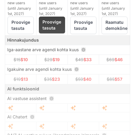
new users
new users
new users
new users
(until January
(until January
(until January
(until January
1st, 2027)
1st, 2027)
1st, 2027)
1st, 2027)
Proovige
Proovige
Proovige
Raamatu
tasuta
tasuta
tasuta
demokõne
Hinnakujundus
Iga-aastane arve agendi kohta kuus
$15
$10
$29
$19
$49
$33
$69
$46
Igakuine arve agendi kohta kuus
$19
$13
$35
$23
$59
$40
$85
$57
AI funktsioonid
AI vastuse assistent
AI Chatert