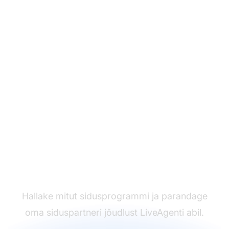
Kasutajatugi tarkvara
liider
Hallake mitut sidusprogrammi ja parandage
oma siduspartneri jõudlust LiveAgenti abil.