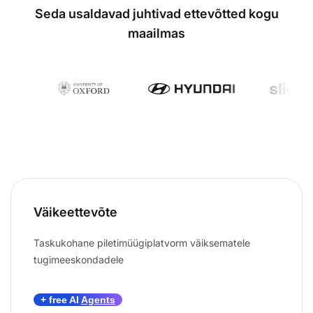
Seda usaldavad juhtivad ettevõtted kogu
maailmas
Väikeettevõte
Taskukohane piletimüügiplatvorm väiksematele
tugimeeskondadele
+ free AI
Agents