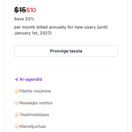
$15
$10
Save 33%
per month billed annually for new users (until
January 1st, 2027)
Proovige tasuta
AI-agendid
Piletite müümine
Reaalajas vestlus
Teadmistebaas
Kliendiportaal