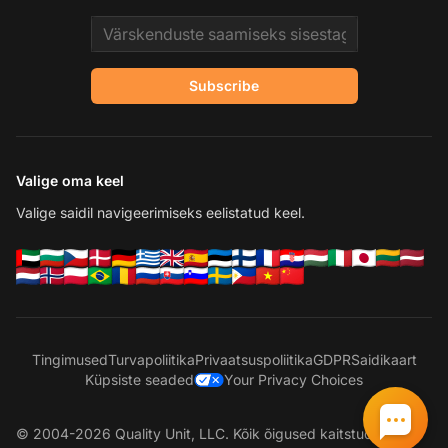
Email address
Subscribe
Valige oma keel
Valige saidil navigeerimiseks eelistatud keel.
Tingimused
Turvapoliitika
Privaatsuspoliitika
GDPR
Saidikaart
Küpsiste seaded
Your Privacy Choices
© 2004-2026 Quality Unit, LLC. Kõik õigused kaitstud.