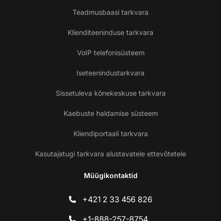
Teadmusbaasi tarkvara
Klienditeeninduse tarkvara
VoIP telefonisüsteem
Iseteenindustarkvara
Sissetuleva kõnekeskuse tarkvara
Kaebuste haldamise süsteem
Kliendiportaali tarkvara
Kasutajatugi tarkvara alustavatele ettevõtetele
Müügikontaktid
+421 2 33 456 826
+1-888-257-8754