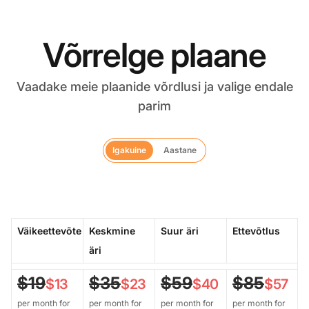
Võrrelge plaane
Vaadake meie plaanide võrdlusi ja valige endale
parim
Igakuine
Aastane
Väikeettevõte
Keskmine
Suur äri
Ettevõtlus
äri
$19
$35
$59
$85
$13
$23
$40
$57
per month for
per month for
per month for
per month for