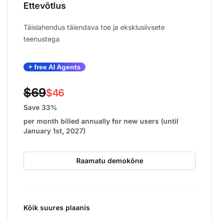
Ettevõtlus
Täislahendus täiendava toe ja eksklusiivsete
teenustega
+ free AI Agents
$69
$46
Save 33%
per month billed annually for new users (until
January 1st, 2027)
Raamatu demokõne
Kõik suures plaanis