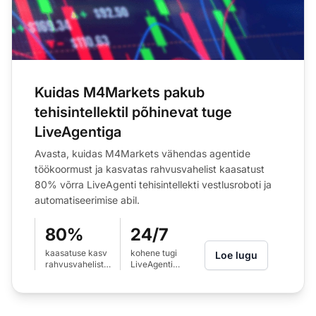
Kuidas M4Markets pakub
tehisintellektil põhinevat tuge
LiveAgentiga
Avasta, kuidas M4Markets vähendas agentide
töökoormust ja kasvatas rahvusvahelist kaasatust
80% võrra LiveAgenti tehisintellekti vestlusroboti ja
automatiseerimise abil.
80%
24/7
kaasatuse kasv
kohene tugi
Loe lugu
rahvusvahelistes
LiveAgenti
regioonides
tehisintellekti
vestlusrobotiga