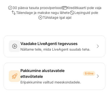
30 päeva tasuta prooviperiood
Krediitkaarti pole vaja
Täiendage ja makske nagu lähete
Lepinguid pole
Tühistage igal ajal
Vaadake LiveAgenti tegevuses
Näitame teile, mida LiveAgent suudab teha.
Pakkumine alustavatele
Eriline
ettevõtetele
Eripakkumine valitud meeskondadele.