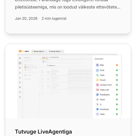
piletisüsteemiga, mis on loodud väikeste ettevõtete
abistava tö...
Jan 20, 2026
2 min lugemist
Tutvuge LiveAgentiga
Tutvuge LiveAgentiga