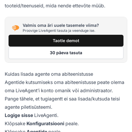
tooteid/teenuseid, mida nende ettevõte müüb.
Valmis oma äri uuele tasemele viima?
Proovige LiveAgenti tasuta ja veenduge ise.
Taotle demot
30 päeva tasuta
Kuidas lisada agente oma abiteenistusse
Agentide kutsumiseks oma abiteenistusse peate olema
oma LiveAgent’i konto omanik või administraator.
Pange tähele, et tugiagentt ei saa lisada/kutsuda teisi
agente piletisüsteemi.
Logige sisse
LiveAgenti.
Klõpsake
Konfiguratsiooni
peale.
Klõpsake
Agentide
peale.