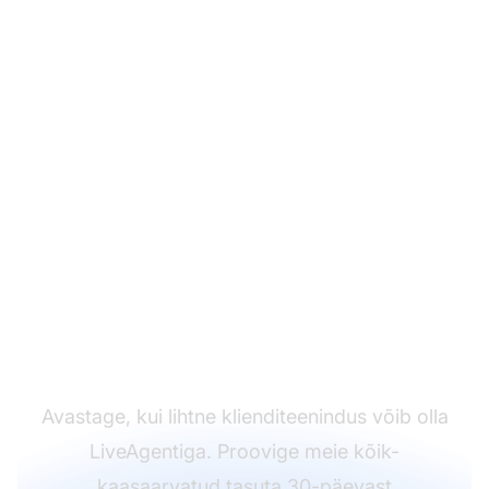
Olete valmis
suurendama oma
produktiivsust
rohkemate
agentidega?
Avastage, kui lihtne klienditeenindus võib olla
LiveAgentiga. Proovige meie kõik-
kaasaarvatud tasuta 30-päevast