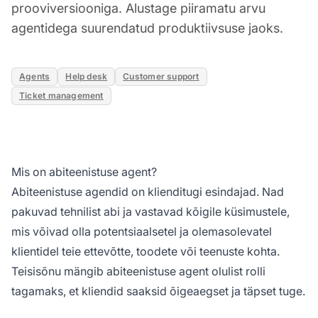
prooviversiooniga. Alustage piiramatu arvu
agentidega suurendatud produktiivsuse jaoks.
Agents
Help desk
Customer support
Ticket management
Mis on abiteenistuse agent?
Abiteenistuse agendid on klienditugi esindajad. Nad
pakuvad tehnilist abi ja vastavad kõigile küsimustele,
mis võivad olla potentsiaalsetel ja olemasolevatel
klientidel teie ettevõtte, toodete või teenuste kohta.
Teisisõnu mängib abiteenistuse agent olulist rolli
tagamaks, et kliendid saaksid õigeaegset ja täpset tuge.