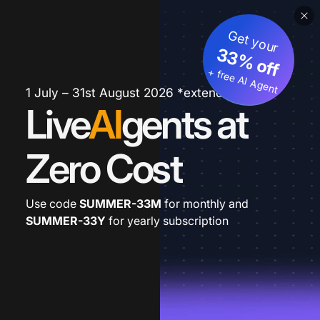
Get your
33% off
+ free AI Agent
1 July – 31st August 2026 *extended
Live
AI
gents at
Zero Cost
Use code
SUMMER-33M
for monthly and
SUMMER-33Y
for yearly subscription