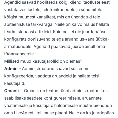
Agendid saavad hoolitseda kõigi kliendi taotluste eest,
vastata vestlustele, telefonikõnedele ja sõnumitele
kõigist muudest kanalitest, mis on ühendatud teie
abiteenistuse tarkvaraga. Neile on ka võimalus hallata
teadmistebaasi artikleid. Kuid neil ei ole juurdepääsu
konfiguratsioonisuvandite ega aruandlus-/analüütika-
armatuuridele. Agendid pääsevad juurde ainult oma
tööaruannetele.
Millised muud kasutajarollid on olemas?
Admin
– Administraatorid saavad süsteemi
konfigureerida, vaadata aruandeid ja hallata teisi
kasutajaid.
Omanik
– Omanik on teatud tüüpi administraator, kes
saab lisaks seadete konfigureerimisele, aruannete
vaatamisele ja kasutajate haldamisele muuta/täiendada
oma LiveAgent’i tellimuse plaani. Neile on ka juurdepääs