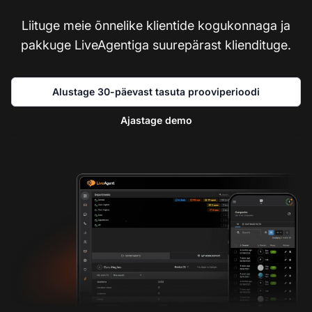
Liituge meie õnnelike klientide kogukonnaga ja
pakkuge LiveAgentiga suurepärast kliendituge.
Alustage 30-päevast tasuta prooviperioodi
Ajastage demo