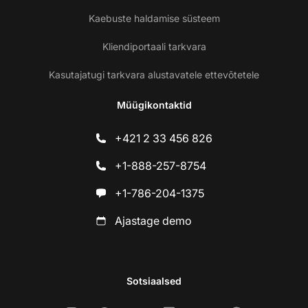
Kaebuste haldamise süsteem
Kliendiportaali tarkvara
Kasutajatugi tarkvara alustavatele ettevõtetele
Müügikontaktid
+421 2 33 456 826
+1-888-257-8754
+1-786-204-1375
Ajastage demo
Sotsiaalsed
Võ