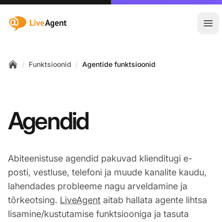
:site.title
Ava
/
/
Funktsioonid
Agentide funktsioonid
Home
Agendid
Abiteenistuse agendid pakuvad klienditugi e-
posti, vestluse, telefoni ja muude kanalite kaudu,
lahendades probleeme nagu arveldamine ja
tõrkeotsing.
LiveAgent
aitab hallata agente lihtsa
lisamine/kustutamise funktsiooniga ja tasuta