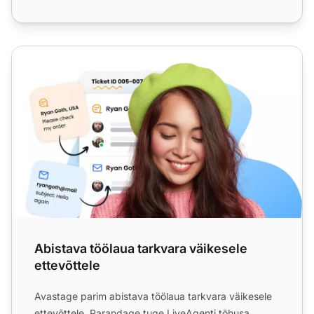
Abistava töölaua tarkvara väikesele ettevõttele
Abistava töölaua tarkvara väikesele
ettevõttele
Avastage parim abistava töölaua tarkvara väikesele
ettevõttele. Parandage tuge LiveAgenti tõhusa