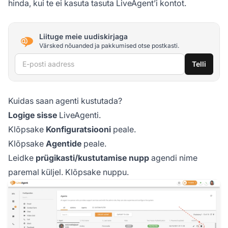
hinda, kui te ei kasuta tasuta LiveAgent’i kontot.
Liituge meie uudiskirjaga
Värsked nõuanded ja pakkumised otse postkasti.
E-posti aadress
Telli
Kuidas saan agenti kustutada?
Logige sisse
LiveAgenti.
Klõpsake
Konfiguratsiooni
peale.
Klõpsake
Agentide
peale.
Leidke
prügikasti/kustutamise nupp
agendi nime
paremal küljel. Klõpsake nuppu.