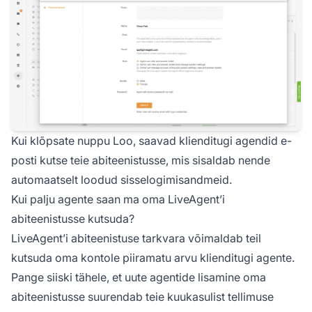
Kui klõpsate nuppu Loo, saavad klienditugi agendid e-
posti kutse teie abiteenistusse, mis sisaldab nende
automaatselt loodud sisselogimisandmeid.
Kui palju agente saan ma oma LiveAgent’i
abiteenistusse kutsuda?
LiveAgent’i abiteenistuse tarkvara võimaldab teil
kutsuda oma kontole piiramatu arvu klienditugi agente.
Pange siiski tähele, et uute agentide lisamine oma
abiteenistusse suurendab teie kuukasulist tellimuse