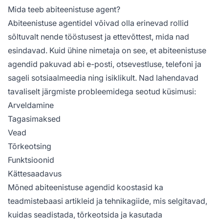
Mida teeb abiteenistuse agent?
Abiteenistuse agentidel võivad olla erinevad rollid
sõltuvalt nende tööstusest ja ettevõttest, mida nad
esindavad. Kuid ühine nimetaja on see, et abiteenistuse
agendid pakuvad abi e-posti, otsevestluse, telefoni ja
sageli sotsiaalmeedia ning isiklikult. Nad lahendavad
tavaliselt järgmiste probleemidega seotud küsimusi:
Arveldamine
Tagasimaksed
Vead
Tõrkeotsing
Funktsioonid
Kättesaadavus
Mõned abiteenistuse agendid koostasid ka
teadmistebaasi artikleid ja tehnikagiide, mis selgitavad,
kuidas seadistada, tõrkeotsida ja kasutada