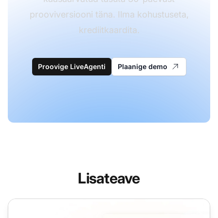
prooviversiooni täna. Ilma kohustuseta,
krediitkaardita.
Proovige LiveAgenti
Plaanige demo
Lisateave
Agentide roll