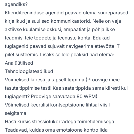
agendiks?
Klienditeeninduse agendid peavad olema suurepärased
kirjalikud ja suulised kommunikaatorid. Neile on vaja
aktiivse kuulamise oskusi, empaatiat ja põhjalikke
teadmisi teie toodete ja teenuste kohta. Edukad
tugiagenid peavad sujuvalt navigeerima ettevõtte IT
piletisüsteemis. Lisaks sellele peaksid nad olema:
Analüütilised
Tehnoloogiateadlikud
Võimelised kiiresti ja täpselt tippima (Proovige meie
tasuta tippimise testi! Kas saate tippida sama kiiresti kui
tugiagentt? Proovige saavutada 80 WPM)
Võimelised keerulisi kontseptsioone lihtsal viisil
selgitama
Hästi kursis stressiolukorradega toimetulemisega
Teadavad, kuidas oma emotsioone kontrollida