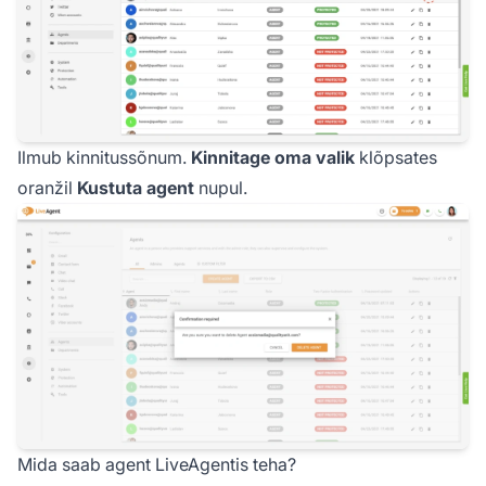
Ilmub kinnitussõnum.
Kinnitage oma valik
klõpsates
oranžil
Kustuta agent
nupul.
Mida saab agent LiveAgentis teha?