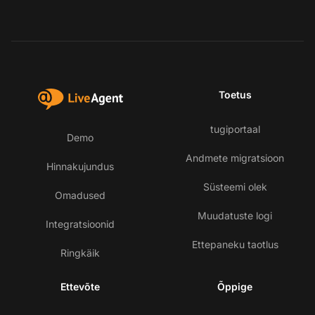
Toetus
tugiportaal
Demo
Andmete migratsioon
Hinnakujundus
Süsteemi olek
Omadused
Muudatuste logi
Integratsioonid
Ettepaneku taotlus
Ringkäik
Ettevõte
Õppige