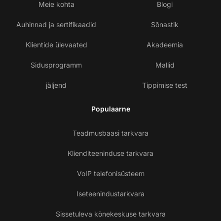
Meie kohta
Blogi
Auhinnad ja sertifikaadid
Sõnastik
Klientide ülevaated
Akadeemia
Sidusprogramm
Mallid
jäljend
Tippimise test
Populaarne
Teadmusbaasi tarkvara
Klienditeeninduse tarkvara
VoIP telefonisüsteem
Iseteenindustarkvara
Sissetuleva kõnekeskuse tarkvara