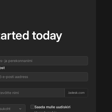
tarted today
ost
.ladesk.com
Saada mulle uudiskiri
sukoht