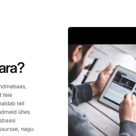
ara?
andmebaas,
 teie
aldab teil
 andmeid ühes
sbaasi
essursse, nagu