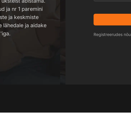
e üksteist abistama.
 ja nr 1 paremini
ste ja keskmiste
e lähedale ja aidake
'iga.
Registreerudes nõ