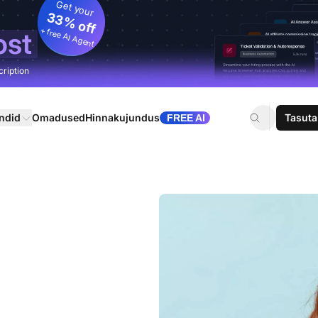
Get your
33% off
+ free AI Agent
ost
cription
ndid
Omadused
Hinnakujundus
Tasuta
FREE AI