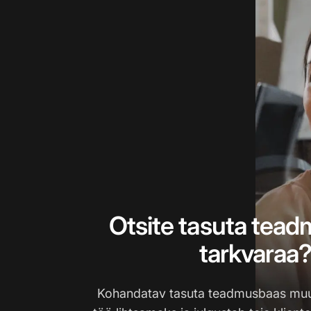
Otsite tasuta tea
tarkvaraa
Kohandatav tasuta teadmusbaas muu