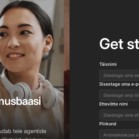
Get s
Täisnimi
Sisestage oma e-p
dmusbaasi
Ettevõtte nimi
?
Piirkond
dab teie agentide
Andmekeskuse a