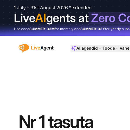
1 July – 31st August 2026 *extended
Live
AI
gents at
Zero C
Use code
SUMMER-33M
for monthly and
SUMMER-33Y
for yearly subs
:site.title
AI agendid
Toode
Vahe
Nr 1 tasuta