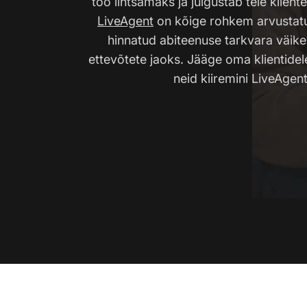
töö lihtsamaks ja julgustab teie klient
LiveAgent
on kõige rohkem arvustatud
hinnatud abiteenuse tarkvara väike
ettevõtete jaoks. Jääge oma klientidel
neid kiiremini LiveAgent