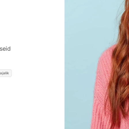
lseid
ajalik