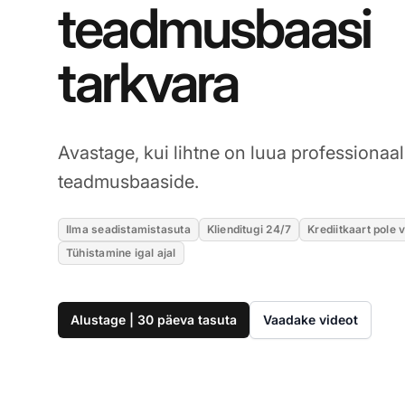
teadmusbaasi
tarkvara
Avastage, kui lihtne on luua professionaa
teadmusbaaside.
Ilma seadistamistasuta
Klienditugi 24/7
Krediitkaart pole v
Tühistamine igal ajal
Alustage | 30 päeva tasuta
Vaadake videot