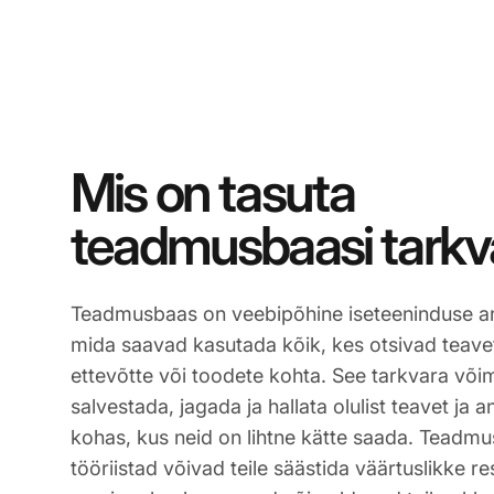
Mis on tasuta
teadmusbaasi tarkv
Teadmusbaas on veebipõhine iseteeninduse 
mida saavad kasutada kõik, kes otsivad teavet
ettevõtte või toodete kohta. See tarkvara võim
salvestada, jagada ja hallata olulist teavet ja
kohas, kus neid on lihtne kätte saada. Teadmu
tööriistad võivad teile säästida väärtuslikke r