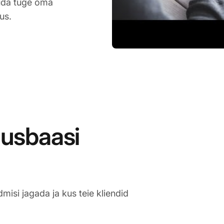
kuda tuge oma
us.
musbaasi
isi jagada ja kus teie kliendid