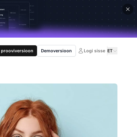
 prooviversioon
Demoversioon
Logi sisse
ET