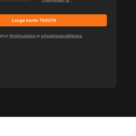
Uuendused ja
reklaampakkumised
Looge konto TASUTA
ustun
tingimustega
ja
privaatsuspoliitikaga
.