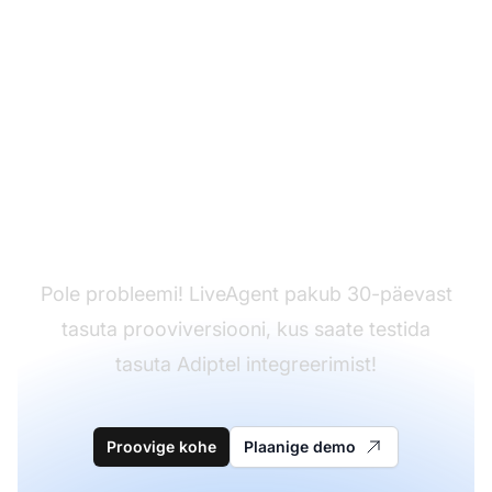
Teil pole veel
LiveAgenti?
Pole probleemi! LiveAgent pakub 30-päevast
tasuta prooviversiooni, kus saate testida
tasuta Adiptel integreerimist!
Proovige kohe
Plaanige demo