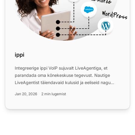
ippi
Integreerige ippi VoIP sujuvalt LiveAgentiga, et
parandada oma kõnekeskuse tegevust. Nautige
LiveAgentist täiendavaid kulusid ja eeliseid nagu
kulude kokkuhoid,...
Jan 20, 2026
2 min lugemist