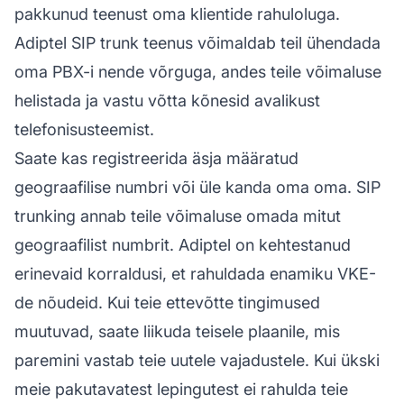
pakkunud teenust oma klientide rahuloluga.
Adiptel SIP trunk teenus võimaldab teil ühendada
oma PBX-i nende võrguga, andes teile võimaluse
helistada ja vastu võtta kõnesid avalikust
telefonisusteemist.
Saate kas registreerida äsja määratud
geograafilise numbri või üle kanda oma oma. SIP
trunking annab teile võimaluse omada mitut
geograafilist numbrit. Adiptel on kehtestanud
erinevaid korraldusi, et rahuldada enamiku VKE-
de nõudeid. Kui teie ettevõtte tingimused
muutuvad, saate liikuda teisele plaanile, mis
paremini vastab teie uutele vajadustele. Kui ükski
meie pakutavatest lepingutest ei rahulda teie