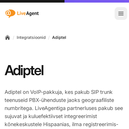
:site.title
Ava
/
/
Integratsioonid
Adiptel
Home
Adiptel
Adiptel on VoIP-pakkuja, kes pakub SIP trunk
teenuseid PBX-ühenduste jaoks geograafiliste
numbritega. LiveAgentiga partnerluses pakub see
sujuvat ja kuluefektiivset integreerimist
kõnekeskustele Hispaanias, ilma registreerimis-