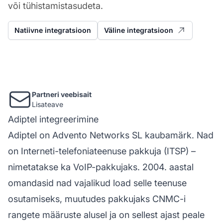
või tühistamistasudeta.
Natiivne integratsioon
Väline integratsioon
Partneri veebisait
Lisateave
Adiptel integreerimine
Adiptel on Advento Networks SL kaubamärk. Nad
on Interneti-telefoniateenuse pakkuja (ITSP) –
nimetatakse ka VoIP-pakkujaks. 2004. aastal
omandasid nad vajalikud load selle teenuse
osutamiseks, muutudes pakkujaks CNMC-i
rangete määruste alusel ja on sellest ajast peale