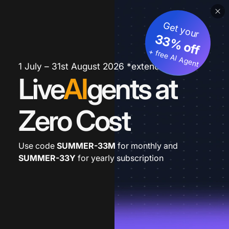
Get your
33% off
+ free AI Agent
1 July – 31st August 2026 *extended
Live
AI
gents at
Zero Cost
Use code
SUMMER-33M
for monthly and
SUMMER-33Y
for yearly subscription