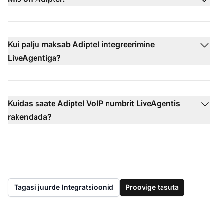
Kui palju maksab Adiptel integreerimine
LiveAgentiga?
Kuidas saate Adiptel VoIP numbrit LiveAgentis
rakendada?
Tagasi juurde Integratsioonid
Proovige tasuta