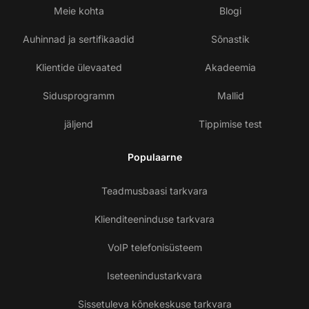
Meie kohta
Blogi
Auhinnad ja sertifikaadid
Sõnastik
Klientide ülevaated
Akadeemia
Sidusprogramm
Mallid
jäljend
Tippimise test
Populaarne
Teadmusbaasi tarkvara
Klienditeeninduse tarkvara
VoIP telefonisüsteem
Iseteenindustarkvara
Sissetuleva kõnekeskuse tarkvara