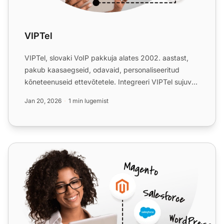
VIPTel
VIPTel, slovaki VoIP pakkuja alates 2002. aastast,
pakub kaasaegseid, odavaid, personaliseeritud
kõneteenuseid ettevõtetele. Integreeri VIPTel sujuvalt
LiveAgen...
Jan 20, 2026
1 min lugemist
Netelip