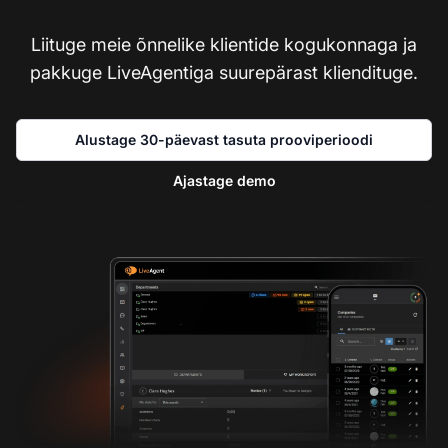
Liituge meie õnnelike klientide kogukonnaga ja
pakkuge LiveAgentiga suurepärast kliendituge.
Alustage 30-päevast tasuta prooviperioodi
Ajastage demo