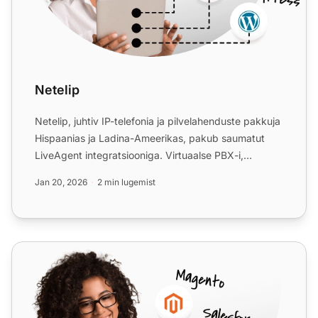
Netelip
Netelip, juhtiv IP-telefonia ja pilvelahenduste pakkuja
Hispaanias ja Ladina-Ameerikas, pakub saumatut
LiveAgent integratsiooniga. Virtuaalse PBX-i,
kõnekeskust...
Jan 20, 2026
2 min lugemist
ippi