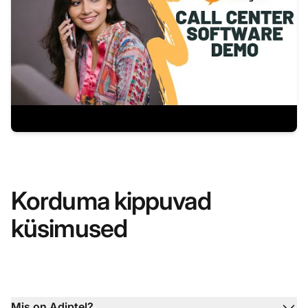
Korduma kippuvad
küsimused
Mis on Adiptel?