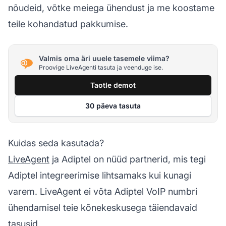
nõudeid, võtke meiega ühendust ja me koostame
teile kohandatud pakkumise.
Valmis oma äri uuele tasemele viima?
Proovige LiveAgenti tasuta ja veenduge ise.
Taotle demot
30 päeva tasuta
Kuidas seda kasutada?
LiveAgent
ja Adiptel on nüüd partnerid, mis tegi
Adiptel integreerimise lihtsamaks kui kunagi
varem. LiveAgent ei võta Adiptel VoIP numbri
ühendamisel teie
kõnekeskusega
täiendavaid
tasusid.