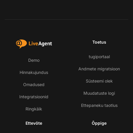
Toetus
tugiportaal
Demo
Andmete migratsioon
Hinnakujundus
Süsteemi olek
Omadused
Muudatuste logi
Integratsioonid
Ettepaneku taotlus
Ringkäik
Ettevõte
Õppige