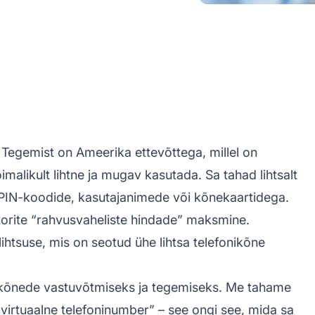
Tegemist on Ameerika ettevõttega, millel on
malikult lihtne ja mugav kasutada. Sa tahad lihtsalt
, PIN-koodide, kasutajanimede või kõnekaartidega.
aatorite “rahvusvaheliste hindade” maksmine.
ihtsuse, mis on seotud ühe lihtsa telefonikõne
nikõnede vastuvõtmiseks ja tegemiseks. Me tahame
irtuaalne telefoninumber” – see ongi see, mida sa