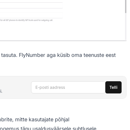
on tasuta. FlyNumber aga küsib oma teenuste eest
E-posti aadress
Telli
i.
rite, mitte kasutajate põhjal
ogemus tänu usaldusväärsele suhtlusele