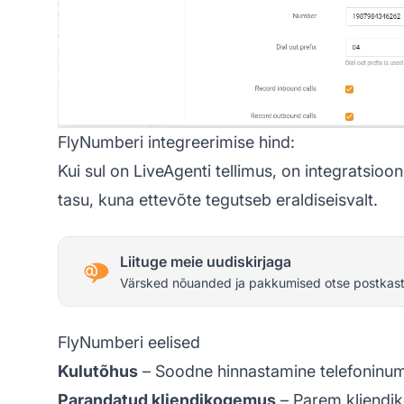
FlyNumberi integreerimise hind:
Kui sul on LiveAgenti tellimus, on integratsio
tasu, kuna ettevõte tegutseb eraldiseisvalt.
Liituge meie uudiskirjaga
Värsked nõuanded ja pakkumised otse postkast
FlyNumberi eelised
Kulutõhus
– Soodne hinnastamine telefoni­numb
Parandatud kliendikogemus
– Parem kliendik