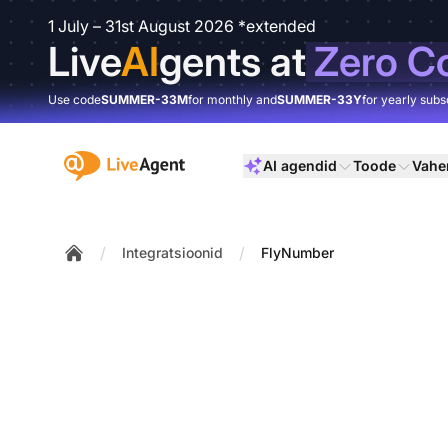
1 July – 31st August 2026 *extended
Live
AI
gents at
Zero C
Use code
SUMMER-33M
for monthly and
SUMMER-33Y
for yearly subs
:site.title
AI agendid
Toode
Vahe
/
/
Integratsioonid
FlyNumber
Home