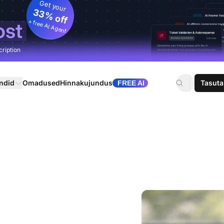
Get your
33% off
+ free AI Agent
ost
cription
ndid
Omadused
Hinnakujundus
Tasuta
FREE AI