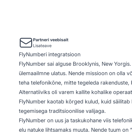
Partneri veebisait
Lisateave
FlyNumberi integratsioon
FlyNumber sai alguse Brooklynis, New Yorgis. 
ülemaailmne ulatus. Nende missioon on olla või
teha telefonikõne, mitte tegeleda rakenduste
Alternatiiviks oli varem kallite kohalike oper
FlyNumber kaotab kõrged kulud, kuid säilitab l
tegemisega traditsioonilise valijaga.
FlyNumber on uus ja taskukohane viis telefo
elu natuke lihtsamaks muuta. Nende tuum on “v