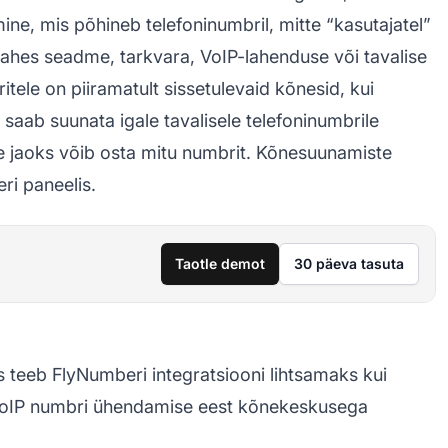
ine, mis põhineb telefoninumbril, mitte “kasutajatel”
 tahes seadme, tarkvara, VoIP-lahenduse või tavalise
tele on piiramatult sissetulevaid kõnesid, kui
 saab suunata igale tavalisele telefoninumbrile
 jaoks võib osta mitu numbrit. Kõnesuunamiste
i paneelis.
Taotle demot
30 päeva tasuta
 teeb FlyNumberi integratsiooni lihtsamaks kui
 VoIP numbri ühendamise eest kõnekeskusega