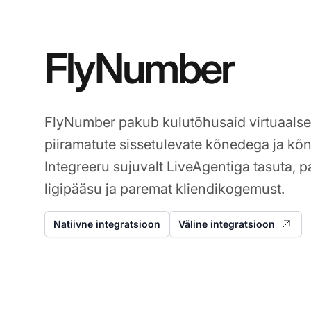
FlyNumber
FlyNumber pakub kulutõhusaid virtuaalse
piiramatute sissetulevate kõnedega ja k
Integreeru sujuvalt LiveAgentiga tasuta,
ligipääsu ja paremat kliendikogemust.
Natiivne integratsioon
Väline integratsioon