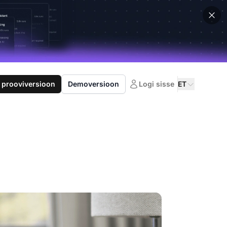
 prooviversioon
Demoversioon
Logi sisse
ET