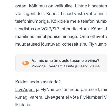
ostad, kõik muu on valikuline. Lihtne hinnastam
või “agentidel”. Kõnesid saad vastu võtta mis
telefoninumbriga. Kõikidele meie telefoninumbri
seadistus on VOIP/SIP (nt nutitelefon). Kõnesid
maailmas minutipõhise hinnaga. Oma ettevõtte
muudatused jõustuvad koheselt sinu FlyNumber
Valmis oma äri uuele tasemele viima?
Proovige LiveAgenti tasuta ja veenduge ise.
Kuidas seda kasutada?
LiveAgent
ja FlyNumber on nüüd partnerid, mis
kunagi varem. LiveAgent ei võta FlyNumberi
lisatasu.