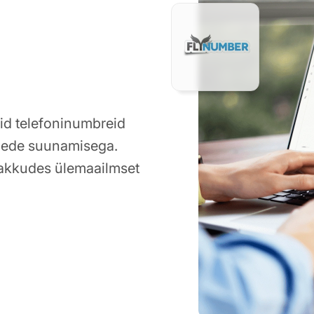
id telefoninumbreid
õnede suunamisega.
 pakkudes ülemaailmset