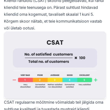
Kliendi rahulolu (CSAT) skoorid peegeldavad, kui rahul
kliendid teie teenusega on. Pärast suhtlust hindavad
kliendid oma kogemust, tavaliselt skaalal 1 kuni 5.
Kõrgem skoor näitab, et teie kommunikatsioon vastab
või ületab ootusi.
CSAT regulaarne mõõtmine võimaldab teil jälgida oma
suhtluse kvaliteeti ja tuvastada mustreid kliendi