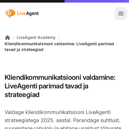
:site.title
Ava
/
/
LiveAgent Academy
Home
Kliendikommunikatsiooni valdamine: LiveAgenti parimad
tavad ja strateegiad
Kliendikommunikatsiooni valdamine:
LiveAgenti parimad tavad ja
strateegiad
Valdage kliendikommunikatsiooni LiveAgenti
strateegiatega 2025. aastal. Parandage suhtlust,
suurendage rahulolu ja ehitage usaldust tõhusate