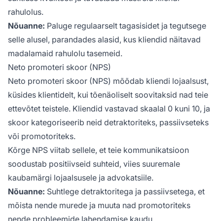
rahulolus.
Nõuanne:
Paluge regulaarselt tagasisidet ja tegutsege
selle alusel, parandades alasid, kus kliendid näitavad
madalamaid rahulolu tasemeid.
Neto promoteri skoor (NPS)
Neto promoteri skoor (NPS) mõõdab kliendi lojaalsust,
küsides klientidelt, kui tõenäoliselt soovitaksid nad teie
ettevõtet teistele. Kliendid vastavad skaalal 0 kuni 10, ja
skoor kategoriseerib neid detraktoriteks, passiivseteks
või promotoriteks.
Kõrge NPS viitab sellele, et teie kommunikatsioon
soodustab positiivseid suhteid, viies suuremale
kaubamärgi lojaalsusele ja advokatsiile.
Nõuanne:
Suhtlege detraktoritega ja passiivsetega, et
mõista nende murede ja muuta nad promotoriteks
nende probleemide lahendamise kaudu.