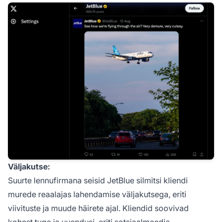
Väljakutse:
Suurte lennufirmana seisid JetBlue silmitsi kliendi
murede reaalajas lahendamise väljakutsega, eriti
viivituste ja muude häirete ajal. Kliendid soovivad