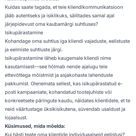
Kuidas saate tagada, et teie kliendikommunikatsioon
jääb autentseks ja isiklikuks, säilitades samal ajal
järjepidevust oma kaubamärgi suhtluses?
Isikupärastamine
Kohandage oma suhtlus iga kliendi vajaduste, eelistuste
ja eelmiste suhtluste järgi.
Isikupärastamine läheb kaugemale kliendi nime
kasutamisest—see hõlmab nende ajalugu teie
ettevõttega mõistmist ja asjakohaste lahenduste
pakkumist. Olenemata sellest, kas isikupärastatud e-
posti kampaaniate, kohandatud tootejuhiste või
konkreetsete päringute kaudu, näidates klientidele, et te
neid väärtustage üksikisikutena, süvendab usaldust ja
lojaalsust.
Küsimused, mida mõelda:
Kui hästi teate oma klientide individuaalseid eelistusi?