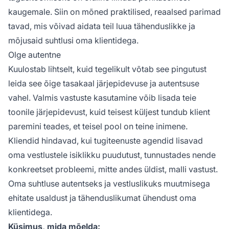
kaugemale. Siin on mõned praktilised, reaalsed parimad
tavad, mis võivad aidata teil luua tähenduslikke ja
mõjusaid suhtlusi oma klientidega.
Olge autentne
Kuulostab lihtselt, kuid tegelikult võtab see pingutust
leida see õige tasakaal järjepidevuse ja autentsuse
vahel. Valmis vastuste kasutamine võib lisada teie
toonile järjepidevust, kuid teisest küljest tundub klient
paremini teades, et teisel pool on teine inimene.
Kliendid hindavad, kui tugiteenuste agendid lisavad
oma vestlustele isiklikku puudutust, tunnustades nende
konkreetset probleemi, mitte andes üldist, malli vastust.
Oma suhtluse autentseks ja vestluslikuks muutmisega
ehitate usaldust ja tähenduslikumat ühendust oma
klientidega.
Küsimus, mida mõelda: