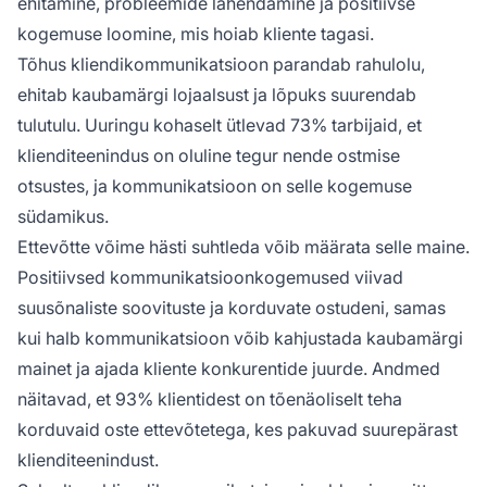
ehitamine, probleemide lahendamine ja positiivse
kogemuse loomine, mis hoiab kliente tagasi.
Tõhus kliendikommunikatsioon parandab rahulolu,
ehitab kaubamärgi lojaalsust ja lõpuks suurendab
tulutulu. Uuringu kohaselt ütlevad 73% tarbijaid, et
klienditeenindus on oluline tegur nende ostmise
otsustes, ja kommunikatsioon on selle kogemuse
südamikus.
Ettevõtte võime hästi suhtleda võib määrata selle maine.
Positiivsed kommunikatsioonkogemused viivad
suusõnaliste soovituste ja korduvate ostudeni, samas
kui halb kommunikatsioon võib kahjustada kaubamärgi
mainet ja ajada kliente konkurentide juurde. Andmed
näitavad, et 93% klientidest on tõenäoliselt teha
korduvaid oste ettevõtetega, kes pakuvad suurepärast
klienditeenindust.