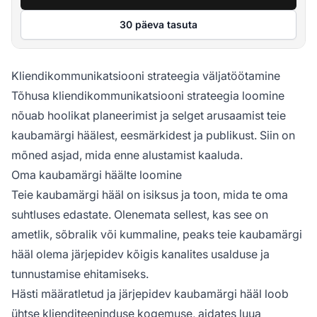
30 päeva tasuta
Kliendikommunikatsiooni strateegia väljatöötamine
Tõhusa kliendikommunikatsiooni strateegia loomine
nõuab hoolikat planeerimist ja selget arusaamist teie
kaubamärgi häälest, eesmärkidest ja publikust. Siin on
mõned asjad, mida enne alustamist kaaluda.
Oma kaubamärgi häälte loomine
Teie kaubamärgi hääl on isiksus ja toon, mida te oma
suhtluses edastate. Olenemata sellest, kas see on
ametlik, sõbralik või kummaline, peaks teie kaubamärgi
hääl olema järjepidev kõigis kanalites usalduse ja
tunnustamise ehitamiseks.
Hästi määratletud ja järjepidev kaubamärgi hääl loob
ühtse klienditeeninduse kogemuse, aidates luua