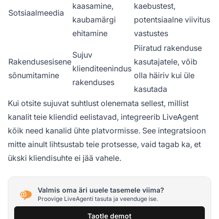
kaasamine,
kaebustest,
Sotsiaalmeedia
kaubamärgi
potentsiaalne viivitus
ehitamine
vastustes
Piiratud rakenduse
Sujuv
Rakendusesisene
kasutajatele, võib
klienditeenindus
sõnumitamine
olla häiriv kui üle
rakenduses
kasutada
Kui otsite sujuvat suhtlust olenemata sellest, millist
kanalit teie kliendid eelistavad, integreerib LiveAgent
kõik need kanalid ühte platvormisse. See integratsioon
mitte ainult lihtsustab teie protsesse, vaid tagab ka, et
ükski kliendisuhte ei jää vahele.
Valmis oma äri uuele tasemele viima?
Proovige LiveAgenti tasuta ja veenduge ise.
Taotle demot