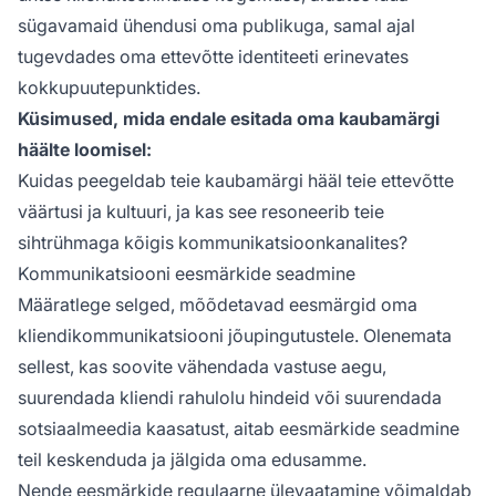
sügavamaid ühendusi oma publikuga, samal ajal
tugevdades oma ettevõtte identiteeti erinevates
kokkupuutepunktides.
Küsimused, mida endale esitada oma kaubamärgi
häälte loomisel:
Kuidas peegeldab teie kaubamärgi hääl teie ettevõtte
väärtusi ja kultuuri, ja kas see resoneerib teie
sihtrühmaga kõigis kommunikatsioonkanalites?
Kommunikatsiooni eesmärkide seadmine
Määratlege selged, mõõdetavad eesmärgid oma
kliendikommunikatsiooni jõupingutustele. Olenemata
sellest, kas soovite vähendada vastuse aegu,
suurendada kliendi rahulolu hindeid või suurendada
sotsiaalmeedia kaasatust, aitab eesmärkide seadmine
teil keskenduda ja jälgida oma edusamme.
Nende eesmärkide regulaarne ülevaatamine võimaldab