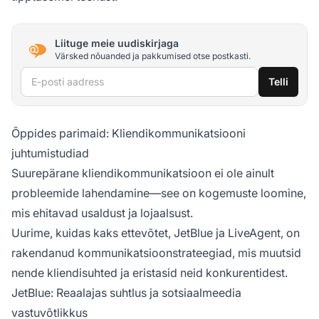
Liituge meie uudiskirjaga
Värsked nõuanded ja pakkumised otse postkasti.
E-posti aadress
Telli
Õppides parimaid: Kliendikommunikatsiooni
juhtumistudiad
Suurepärane kliendikommunikatsioon ei ole ainult
probleemide lahendamine—see on kogemuste loomine,
mis ehitavad usaldust ja lojaalsust.
Uurime, kuidas kaks ettevõtet, JetBlue ja LiveAgent, on
rakendanud kommunikatsioonstrateegiad, mis muutsid
nende kliendisuhted ja eristasid neid konkurentidest.
JetBlue: Reaalajas suhtlus ja sotsiaalmeedia
vastuvõtlikkus