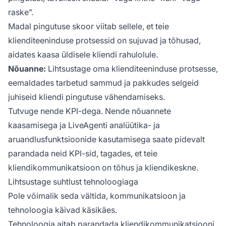
raske”.
Madal pingutuse skoor viitab sellele, et teie
klienditeeninduse protsessid on sujuvad ja tõhusad,
aidates kaasa üldisele kliendi rahulolule.
Nõuanne:
Lihtsustage oma klienditeeninduse protsesse,
eemaldades tarbetud sammud ja pakkudes selgeid
juhiseid kliendi pingutuse vähendamiseks.
Tutvuge nende KPI-dega. Nende nõuannete
kaasamisega ja LiveAgenti analüütika- ja
aruandlusfunktsioonide kasutamisega saate pidevalt
parandada neid KPI-sid, tagades, et teie
kliendikommunikatsioon on tõhus ja kliendikeskne.
Lihtsustage suhtlust tehnoloogiaga
Pole võimalik seda vältida, kommunikatsioon ja
tehnoloogia käivad käsikäes.
Tehnoloogia aitab parandada kliendikommunikatsiooni,