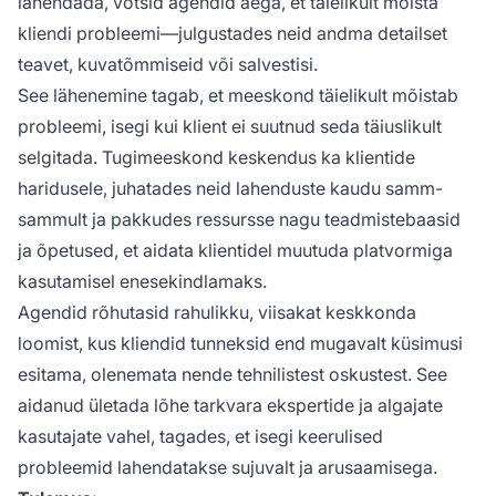
lahendada, võtsid agendid aega, et täielikult mõista
kliendi probleemi—julgustades neid andma detailset
teavet, kuvatõmmiseid või salvestisi.
See lähenemine tagab, et meeskond täielikult mõistab
probleemi, isegi kui klient ei suutnud seda täiuslikult
selgitada. Tugimeeskond keskendus ka klientide
haridusele, juhatades neid lahenduste kaudu samm-
sammult ja pakkudes ressursse nagu teadmistebaasid
ja õpetused, et aidata klientidel muutuda platvormiga
kasutamisel enesekindlamaks.
Agendid rõhutasid rahulikku, viisakat keskkonda
loomist, kus kliendid tunneksid end mugavalt küsimusi
esitama, olenemata nende tehnilistest oskustest. See
aidanud ületada lõhe tarkvara ekspertide ja algajate
kasutajate vahel, tagades, et isegi keerulised
probleemid lahendatakse sujuvalt ja arusaamisega.