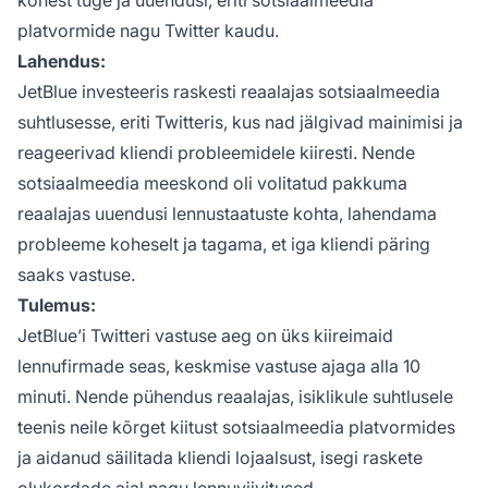
kohest tuge ja uuendusi, eriti sotsiaalmeedia
platvormide nagu Twitter kaudu.
Lahendus:
JetBlue investeeris raskesti reaalajas sotsiaalmeedia
suhtlusesse, eriti Twitteris, kus nad jälgivad mainimisi ja
reageerivad kliendi probleemidele kiiresti. Nende
sotsiaalmeedia meeskond oli volitatud pakkuma
reaalajas uuendusi lennustaatuste kohta, lahendama
probleeme koheselt ja tagama, et iga kliendi päring
saaks vastuse.
Tulemus:
JetBlue’i Twitteri vastuse aeg on üks kiireimaid
lennufirmade seas, keskmise vastuse ajaga alla 10
minuti. Nende pühendus reaalajas, isiklikule suhtlusele
teenis neile kõrget kiitust sotsiaalmeedia platvormides
ja aidanud säilitada kliendi lojaalsust, isegi raskete