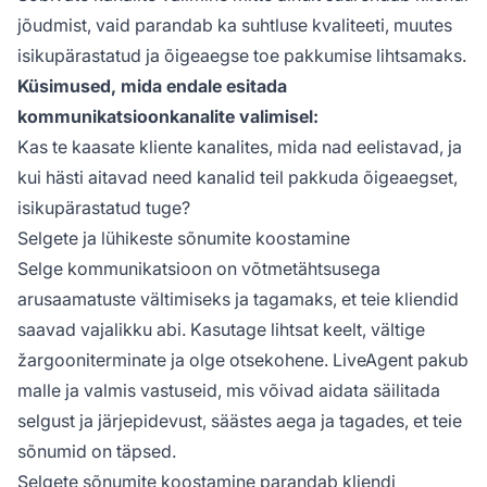
jõudmist, vaid parandab ka suhtluse kvaliteeti, muutes
isikupärastatud ja õigeaegse toe pakkumise lihtsamaks.
Küsimused, mida endale esitada
kommunikatsioonkanalite valimisel:
Kas te kaasate kliente kanalites, mida nad eelistavad, ja
kui hästi aitavad need kanalid teil pakkuda õigeaegset,
isikupärastatud tuge?
Selgete ja lühikeste sõnumite koostamine
Selge kommunikatsioon on võtmetähtsusega
arusaamatuste vältimiseks ja tagamaks, et teie kliendid
saavad vajalikku abi. Kasutage lihtsat keelt, vältige
žargooniterminate ja olge otsekohene. LiveAgent pakub
malle ja valmis vastuseid, mis võivad aidata säilitada
selgust ja järjepidevust, säästes aega ja tagades, et teie
sõnumid on täpsed.
Selgete sõnumite koostamine parandab kliendi