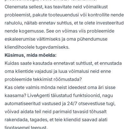
Olenemata sellest, kas teavitate neid võimalikust
probleemist, pakute tooteuuendusi või kontrollite nende
rahulolu, näitab ennetav suhtlus, et te olete investeeritud
nende kogemusse. See on võimas viis probleemide
eskaleerumise vältimiseks ja oma pühendumuse
kliendihoolele tugevdamiseks.
Küsimus, mida mõelda:
Kuidas saate kasutada ennetavat suhtlust, et ennustada
oma klientide vajadusi ja luua võimalusi neid enne
probleemide tekkimist rõõmustada?
Kas olete valmis mõnda neist ideedest oma äri sisse
kaasama? LiveAgenti täiustatud funktsioonid, nagu
automatiseeritud vastused ja 24/7 otsevestluse tugi,
võivad aidata teil neid parimaid tavasid tõhusalt
rakendada, tagades, et teie kliendid saavad alati
tipptasemel teenust.