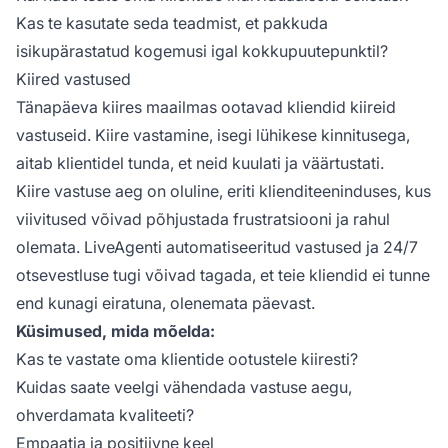
Kas te kasutate seda teadmist, et pakkuda
isikupärastatud kogemusi igal kokkupuutepunktil?
Kiired vastused
Tänapäeva kiires maailmas ootavad kliendid kiireid
vastuseid. Kiire vastamine, isegi lühikese kinnitusega,
aitab klientidel tunda, et neid kuulati ja väärtustati.
Kiire vastuse aeg on oluline, eriti klienditeeninduses, kus
viivitused võivad põhjustada frustratsiooni ja rahul
olemata. LiveAgenti automatiseeritud vastused ja 24/7
otsevestluse tugi võivad tagada, et teie kliendid ei tunne
end kunagi eiratuna, olenemata päevast.
Küsimused, mida mõelda:
Kas te vastate oma klientide ootustele kiiresti?
Kuidas saate veelgi vähendada vastuse aegu,
ohverdamata kvaliteeti?
Empaatia ja positiivne keel