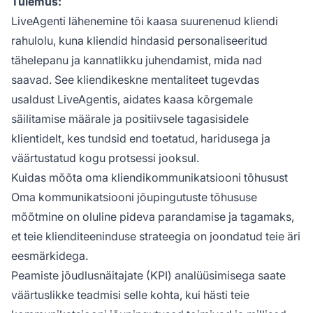
Tulemus:
LiveAgenti lähenemine tõi kaasa suurenenud kliendi
rahulolu, kuna kliendid hindasid personaliseeritud
tähelepanu ja kannatlikku juhendamist, mida nad
saavad. See kliendikeskne mentaliteet tugevdas
usaldust LiveAgentis, aidates kaasa kõrgemale
säilitamise määrale ja positiivsele tagasisidele
klientidelt, kes tundsid end toetatud, haridusega ja
väärtustatud kogu protsessi jooksul.
Kuidas mõõta oma kliendikommunikatsiooni tõhusust
Oma kommunikatsiooni jõupingutuste tõhususe
mõõtmine on oluline pideva parandamise ja tagamaks,
et teie klienditeeninduse strateegia on joondatud teie äri
eesmärkidega.
Peamiste jõudlusnäitajate (KPI) analüüsimisega saate
väärtuslikke teadmisi selle kohta, kui hästi teie