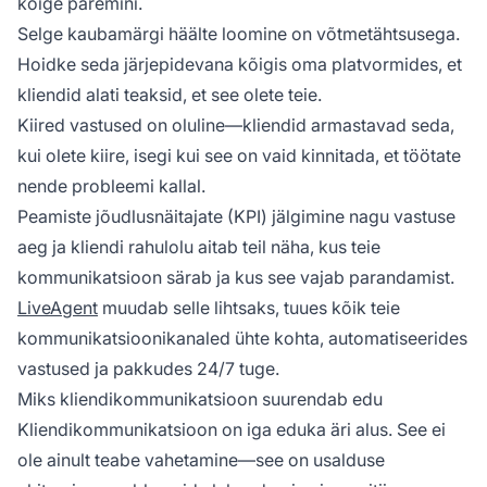
kõige paremini.
Selge kaubamärgi häälte loomine on võtmetähtsusega.
Hoidke seda järjepidevana kõigis oma platvormides, et
kliendid alati teaksid, et see olete teie.
Kiired vastused on oluline—kliendid armastavad seda,
kui olete kiire, isegi kui see on vaid kinnitada, et töötate
nende probleemi kallal.
Peamiste jõudlusnäitajate (KPI) jälgimine nagu vastuse
aeg ja kliendi rahulolu aitab teil näha, kus teie
kommunikatsioon särab ja kus see vajab parandamist.
LiveAgent
muudab selle lihtsaks, tuues kõik teie
kommunikatsioonikanaled ühte kohta, automatiseerides
vastused ja pakkudes 24/7 tuge.
Miks kliendikommunikatsioon suurendab edu
Kliendikommunikatsioon on iga eduka äri alus. See ei
ole ainult teabe vahetamine—see on usalduse