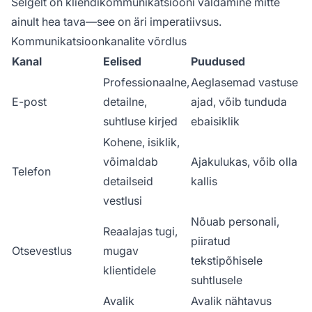
Selgelt on kliendikommunikatsiooni valdamine mitte
ainult hea tava—see on äri
imperatiivsus
.
Kommunikatsioonkanalite võrdlus
Kanal
Eelised
Puudused
Professionaalne,
Aeglasemad vastuse
E-post
detailne,
ajad, võib tunduda
suhtluse kirjed
ebaisiklik
Kohene, isiklik,
võimaldab
Ajakulukas, võib olla
Telefon
detailseid
kallis
vestlusi
Nõuab personali,
Reaalajas tugi,
piiratud
Otsevestlus
mugav
tekstipõhisele
klientidele
suhtlusele
Avalik
Avalik nähtavus