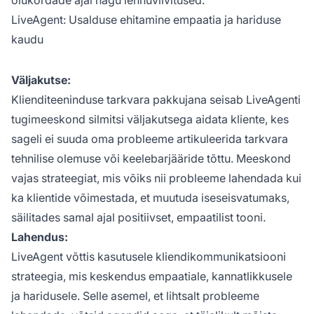
olukordade ajal nagu lennuviivitused.
LiveAgent: Usalduse ehitamine empaatia ja hariduse
kaudu
Väljakutse:
Klienditeeninduse tarkvara pakkujana seisab LiveAgenti
tugimeeskond silmitsi väljakutsega aidata kliente, kes
sageli ei suuda oma probleeme artikuleerida tarkvara
tehnilise olemuse või keelebarjääride tõttu. Meeskond
vajas strateegiat, mis võiks nii probleeme lahendada kui
ka klientide võimestada, et muutuda iseseisvatumaks,
säilitades samal ajal positiivset, empaatilist tooni.
Lahendus:
LiveAgent võttis kasutusele kliendikommunikatsiooni
strateegia, mis keskendus empaatiale, kannatlikkusele
ja haridusele. Selle asemel, et lihtsalt probleeme