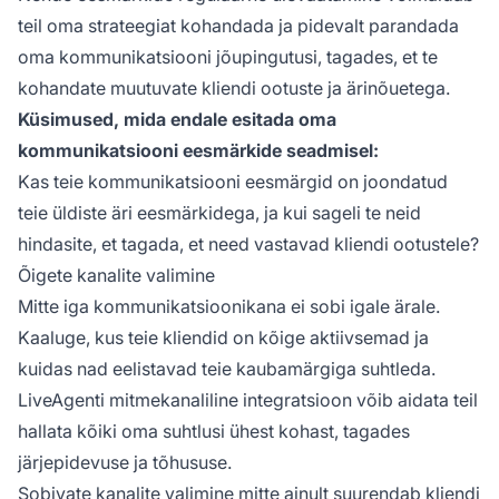
teil oma strateegiat kohandada ja pidevalt parandada
oma kommunikatsiooni jõupingutusi, tagades, et te
kohandate muutuvate kliendi ootuste ja ärinõuetega.
Küsimused, mida endale esitada oma
kommunikatsiooni eesmärkide seadmisel:
Kas teie kommunikatsiooni eesmärgid on joondatud
teie üldiste äri eesmärkidega, ja kui sageli te neid
hindasite, et tagada, et need vastavad kliendi ootustele?
Õigete kanalite valimine
Mitte iga kommunikatsioonikana ei sobi igale ärale.
Kaaluge, kus teie kliendid on kõige aktiivsemad ja
kuidas nad eelistavad teie kaubamärgiga suhtleda.
LiveAgenti mitmekanaliline integratsioon võib aidata teil
hallata kõiki oma suhtlusi ühest kohast, tagades
järjepidevuse ja tõhususe.
Sobivate kanalite valimine mitte ainult suurendab kliendi