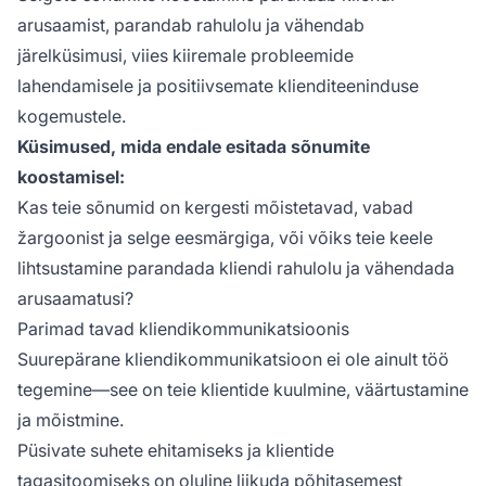
arusaamist, parandab rahulolu ja vähendab
järelküsimusi, viies kiiremale probleemide
lahendamisele ja positiivsemate klienditeeninduse
kogemustele.
Küsimused, mida endale esitada sõnumite
koostamisel:
Kas teie sõnumid on kergesti mõistetavad, vabad
žargoonist ja selge eesmärgiga, või võiks teie keele
lihtsustamine parandada kliendi rahulolu ja vähendada
arusaamatusi?
Parimad tavad kliendikommunikatsioonis
Suurepärane kliendikommunikatsioon ei ole ainult töö
tegemine—see on teie klientide kuulmine, väärtustamine
ja mõistmine.
Püsivate suhete ehitamiseks ja klientide
tagasitoomiseks on oluline liikuda põhitasemest