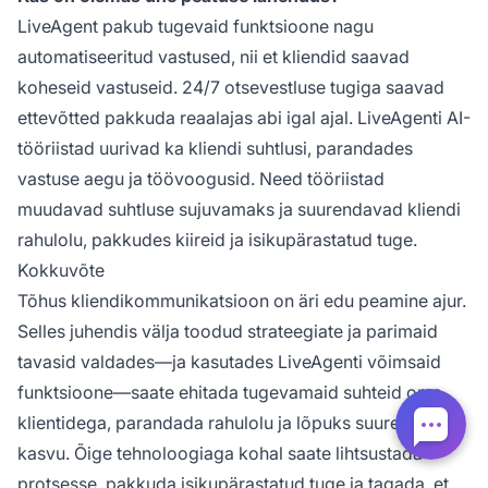
LiveAgent pakub tugevaid funktsioone nagu
automatiseeritud vastused, nii et kliendid saavad
koheseid vastuseid. 24/7 otsevestluse tugiga saavad
ettevõtted pakkuda reaalajas abi igal ajal. LiveAgenti AI-
tööriistad uurivad ka kliendi suhtlusi, parandades
vastuse aegu ja töövoogusid. Need tööriistad
muudavad suhtluse sujuvamaks ja suurendavad kliendi
rahulolu, pakkudes kiireid ja isikupärastatud tuge.
Kokkuvõte
Tõhus kliendikommunikatsioon on äri edu peamine ajur.
Selles juhendis välja toodud strateegiate ja parimaid
tavasid valdades—ja kasutades LiveAgenti võimsaid
funktsioone—saate ehitada tugevamaid suhteid oma
klientidega, parandada rahulolu ja lõpuks suurendada
kasvu. Õige tehnoloogiaga kohal saate lihtsustada
protsesse, pakkuda isikupärastatud tuge ja tagada, et