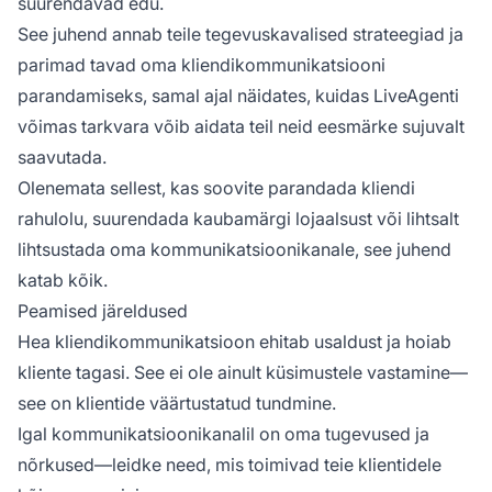
suurendavad edu.
See juhend annab teile tegevuskavalised strateegiad ja
parimad tavad oma kliendikommunikatsiooni
parandamiseks, samal ajal näidates, kuidas LiveAgenti
võimas tarkvara võib aidata teil neid eesmärke sujuvalt
saavutada.
Olenemata sellest, kas soovite parandada kliendi
rahulolu, suurendada kaubamärgi lojaalsust või lihtsalt
lihtsustada oma kommunikatsioonikanale, see juhend
katab kõik.
Peamised järeldused
Hea kliendikommunikatsioon ehitab usaldust ja hoiab
kliente tagasi. See ei ole ainult küsimustele vastamine—
see on klientide väärtustatud tundmine.
Igal kommunikatsioonikanalil on oma tugevused ja
nõrkused—leidke need, mis toimivad teie klientidele