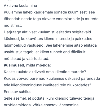
Aktiivne kuulamine
Kuulamine läheb kaugemale sõnade kuulmisest; see
tähendab nende taga olevate emotsioonide ja murede
mõistmist.
Harjutage aktiivset kuulamist, esitades selgitavaid
küsimusi, kokkuvõttes kliendi murede ja pakkudes
läbimõeldud vastuseid. See lähenemine aitab ehitada
usaldust ja tagab, et klient tunneb end täielikult
mõistetud ja väärtustatud.
Küsimused, mida mõelda:
Kas te kuulate aktiivselt oma klientide murede?
Kuidas võivad paremad kuulamise oskused parandada
teie klienditeeninduse kvaliteeti teie olukordades?
Ennetav suhtlus
Selle asemel, et oodata, kuni kliendid tulevad teiega
probleemidega, võtke ennetav lähenemine.