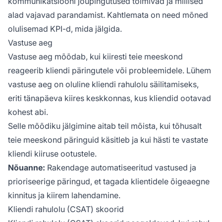
kommunikatsiooni jõupingutused toimivad ja millised
alad vajavad parandamist. Kahtlemata on need mõned
olulisemad KPI-d, mida jälgida.
Vastuse aeg
Vastuse aeg mõõdab, kui kiiresti teie meeskond
reageerib kliendi päringutele või probleemidele. Lühem
vastuse aeg on oluline kliendi rahulolu säilitamiseks,
eriti tänapäeva kiires keskkonnas, kus kliendid ootavad
kohest abi.
Selle mõõdiku jälgimine aitab teil mõista, kui tõhusalt
teie meeskond päringuid käsitleb ja kui hästi te vastate
kliendi kiiruse ootustele.
Nõuanne:
Rakendage automatiseeritud vastused ja
prioriseerige päringud, et tagada klientidele õigeaegne
kinnitus ja kiirem lahendamine.
Kliendi rahulolu (CSAT) skoorid