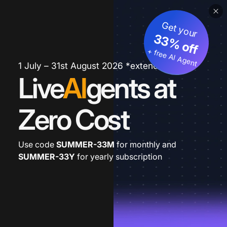
Get your
33% off
+ free AI Agent
1 July – 31st August 2026 *extended
Live
AI
gents at
Zero Cost
Use code
SUMMER-33M
for monthly and
SUMMER-33Y
for yearly subscription