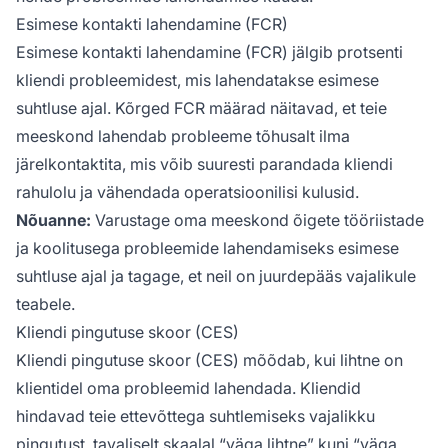
Esimese kontakti lahendamine (FCR)
Esimese kontakti lahendamine (FCR) jälgib protsenti
kliendi probleemidest, mis lahendatakse esimese
suhtluse ajal. Kõrged FCR määrad näitavad, et teie
meeskond lahendab probleeme tõhusalt ilma
järelkontaktita, mis võib suuresti parandada kliendi
rahulolu ja vähendada operatsioonilisi kulusid.
Nõuanne:
Varustage oma meeskond õigete tööriistade
ja koolitusega probleemide lahendamiseks esimese
suhtluse ajal ja tagage, et neil on juurdepääs vajalikule
teabele.
Kliendi pingutuse skoor (CES)
Kliendi pingutuse skoor (CES) mõõdab, kui lihtne on
klientidel oma probleemid lahendada. Kliendid
hindavad teie ettevõttega suhtlemiseks vajalikku
pingutust, tavaliselt skaalal “väga lihtne” kuni “väga