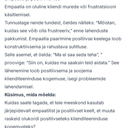
Empaatia on oluline kliendi murede või frustratsiooni
käsitlemisel.
Tunnustage nende tundeid, öeldes näiteks: “Mõistan,
kuidas see võib olla frustreeriv,” enne lahenduste
pakkumist. Empaatia paarimine positiivse keelega loob
konstruktiivsema ja rahustava suhtluse.
Selle asemel, et öelda: “Ma ei saa seda teha”, "
proovige: “Siin on, kuidas ma saaksin teid aidata.” See
lähenemine loob positiivsema ja soojema
klienditeeninduse kogemuse, isegi probleemide
lahendamisel.
Küsimus, mida mõelda:
Kuidas saate tagada, et teie meeskond kasutab
järjepidevalt empaatilist ja positiivset keelt, et muuta
raskeid olukordi positiivseteks klienditeeninduse
kogemusteks?