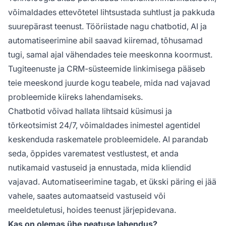
võimaldades ettevõtetel lihtsustada suhtlust ja pakkuda
suurepärast teenust. Tööriistade nagu chatbotid, AI ja
automatiseerimine abil saavad kiiremad, tõhusamad
tugi, samal ajal vähendades teie meeskonna koormust.
Tugiteenuste ja CRM-süsteemide linkimisega pääseb
teie meeskond juurde kogu teabele, mida nad vajavad
probleemide kiireks lahendamiseks.
Chatbotid võivad hallata lihtsaid küsimusi ja
tõrkeotsimist 24/7, võimaldades inimestel agentidel
keskenduda raskematele probleemidele. AI parandab
seda, õppides varematest vestlustest, et anda
nutikamaid vastuseid ja ennustada, mida kliendid
vajavad. Automatiseerimine tagab, et ükski päring ei jää
vahele, saates automaatseid vastuseid või
meeldetuletusi, hoides teenust järjepidevana.
Kas on olemas ühe peatuse lahendus?