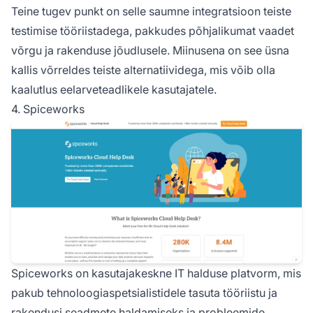
Teine tugev punkt on selle saumne integratsioon teiste
testimise tööriistadega, pakkudes põhjalikumat vaadet
võrgu ja rakenduse jõudlusele. Miinusena on see üsna
kallis võrreldes teiste alternatiividega, mis võib olla
kaalutlus eelarveteadlikele kasutajatele.
4. Spiceworks
Spiceworks on kasutajakeskne IT halduse platvorm, mis
pakub tehnoloogiaspetsialistidele tasuta tööriistu ja
rakendusi seadmete haldamiseks ja probleemide