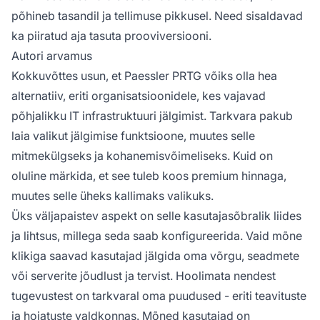
põhineb tasandil ja tellimuse pikkusel. Need sisaldavad
ka piiratud aja tasuta prooviversiooni.
Autori arvamus
Kokkuvõttes usun, et Paessler PRTG võiks olla hea
alternatiiv, eriti organisatsioonidele, kes vajavad
põhjalikku IT infrastruktuuri jälgimist. Tarkvara pakub
laia valikut jälgimise funktsioone, muutes selle
mitmekülgseks ja kohanemisvõimeliseks. Kuid on
oluline märkida, et see tuleb koos premium hinnaga,
muutes selle üheks kallimaks valikuks.
Üks väljapaistev aspekt on selle kasutajasõbralik liides
ja lihtsus, millega seda saab konfigureerida. Vaid mõne
klikiga saavad kasutajad jälgida oma võrgu, seadmete
või serverite jõudlust ja tervist. Hoolimata nendest
tugevustest on tarkvaral oma puudused - eriti teavituste
ja hoiatuste valdkonnas. Mõned kasutajad on