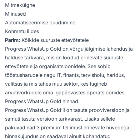
Mitmekülgne
Miinused
Automatiseerimise puudumine
Kohmetu liides
Parim:
Kõikide suuruste ettevõtetele
Progress WhatsUp Gold on võrgu jälgimise lahendus ja
halduse tarkvara, mis on loodud erinevate suuruste
ettevõtetele ja organisatsioonidele. See sobib
tööstusharudele nagu IT, finants, tervishoiu, haridus,
valitsus ja mis tahes muu sektor, kes tugineb
arvutivõrkudele oma igapäevastes operatsioonides.
Progress WhatsUp Gold hinnad
Progress WhatsUp Gold’il on tasuta prooviversioon ja
samuti tasuta versioon tarkvarast. Lisaks sellele
pakuvad nad 3 premium tellimust erinevate hüvedega,
hinnakujundus on saadaval ainult kohandatud