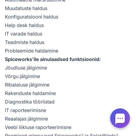
Muudatuste haldus
Konfiguratsiooni haldus
Help desk haldus
IT varade haldus
Teadmiste haldus
Probleemide haldamine
Spiceworks’ile ainulaadsed funktsioonid:
Jõudluse jälgimine
Võrgu jälgimine
Ribalaiuse jälgimine
Rakenduste haldamine
Diagnostika tööriistad
IT raporteerimisne
Reaalajas jälgimine
Veebi liikluse raporteerimisne
Peamised erinevused Spiceworks’i ja SolarWinds’i