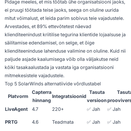
Pidage meeles, et mis töötab ühe organisatsiooni jaoks,
ei pruugi töötada teise jaoks, seega on oluline uurida
mitut võimalust, et leida parim sobivus teie vajadustele.
Arvestades, et 89% ettevõtetest näevad
klienditeenindust kriitilise tegurina klientide lojaalsuse ja
säilitamise edendamisel, on selge, et õige
klienditeeninduse lahenduse valimine on oluline. Kuid nii
paljude asjade kaalumisega võib olla väljakutse neid
kõiki tasakaalustada ja vastata iga organisatsiooni
mitmekesistele vajadustele.
Top 5 SolarWinds alternatiivide võrdlustabel
Capterra
Tasuta
Tasut
Platvorm
Integratsioonid
hinnang
versioon
prooviver
LiveAgent
4.7
220+
✅ Jah
✅ Jah
PRTG
4.6
Teadmata
✅ Jah
✅ Jah