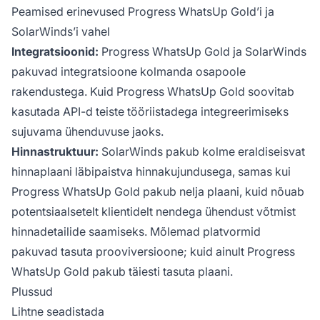
Peamised erinevused Progress WhatsUp Gold’i ja
SolarWinds’i vahel
Integratsioonid:
Progress WhatsUp Gold ja SolarWinds
pakuvad integratsioone kolmanda osapoole
rakendustega. Kuid Progress WhatsUp Gold soovitab
kasutada API-d teiste tööriistadega integreerimiseks
sujuvama ühenduvuse jaoks.
Hinnastruktuur:
SolarWinds pakub kolme eraldiseisvat
hinnaplaani läbipaistva hinnakujundusega, samas kui
Progress WhatsUp Gold pakub nelja plaani, kuid nõuab
potentsiaalsetelt klientidelt nendega ühendust võtmist
hinnadetailide saamiseks. Mõlemad platvormid
pakuvad tasuta prooviversioone; kuid ainult Progress
WhatsUp Gold pakub täiesti tasuta plaani.
Plussud
Lihtne seadistada