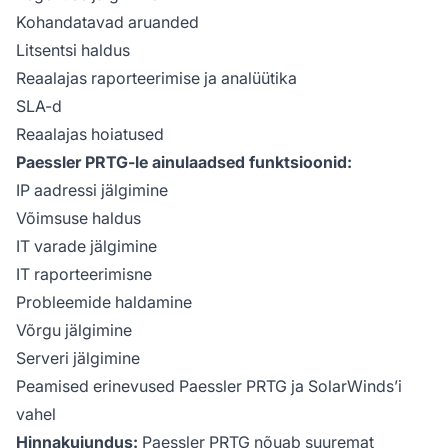
Kohandatavad aruanded
Litsentsi haldus
Reaalajas raporteerimise ja analüütika
SLA-d
Reaalajas hoiatused
Paessler PRTG-le ainulaadsed funktsioonid:
IP aadressi jälgimine
Võimsuse haldus
IT varade jälgimine
IT raporteerimisne
Probleemide haldamine
Võrgu jälgimine
Serveri jälgimine
Peamised erinevused Paessler PRTG ja SolarWinds’i
vahel
Hinnakujundus:
Paessler PRTG nõuab suuremat