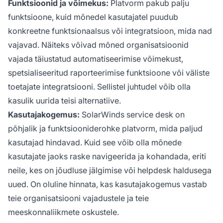
Funktsioonid ja võimekus:
Platvorm pakub palju
funktsioone, kuid mõnedel kasutajatel puudub
konkreetne funktsionaalsus või integratsioon, mida nad
vajavad. Näiteks võivad mõned organisatsioonid
vajada täiustatud automatiseerimise võimekust,
spetsialiseeritud raporteerimise funktsioone või väliste
toetajate integratsiooni. Sellistel juhtudel võib olla
kasulik uurida teisi alternatiive.
Kasutajakogemus:
SolarWinds service desk on
põhjalik ja funktsiooniderohke platvorm, mida paljud
kasutajad hindavad. Kuid see võib olla mõnede
kasutajate jaoks raske navigeerida ja kohandada, eriti
neile, kes on jõudluse jälgimise või helpdesk haldusega
uued. On oluline hinnata, kas kasutajakogemus vastab
teie organisatsiooni vajadustele ja teie
meeskonnaliikmete oskustele.