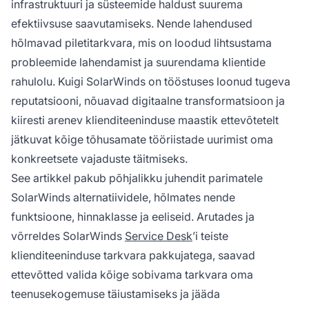
infrastruktuuri ja süsteemide haldust suurema
efektiivsuse saavutamiseks. Nende lahendused
hõlmavad piletitarkvara, mis on loodud lihtsustama
probleemide lahendamist ja suurendama klientide
rahulolu. Kuigi SolarWinds on tööstuses loonud tugeva
reputatsiooni, nõuavad digitaalne transformatsioon ja
kiiresti arenev klienditeeninduse maastik ettevõtetelt
jätkuvat kõige tõhusamate tööriistade uurimist oma
konkreetsete vajaduste täitmiseks.
See artikkel pakub põhjalikku juhendit parimatele
SolarWinds alternatiividele, hõlmates nende
funktsioone, hinnaklasse ja eeliseid. Arutades ja
võrreldes SolarWinds
Service Desk
’i teiste
klienditeeninduse tarkvara pakkujatega, saavad
ettevõtted valida kõige sobivama tarkvara oma
teenusekogemuse täiustamiseks ja jääda