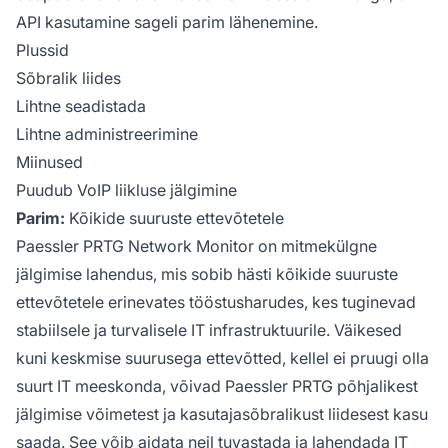
API kasutamine sageli parim lähenemine.
Plussid
Sõbralik liides
Lihtne seadistada
Lihtne administreerimine
Miinused
Puudub VoIP liikluse jälgimine
Parim:
Kõikide suuruste ettevõtetele
Paessler PRTG Network Monitor on mitmekülgne
jälgimise lahendus, mis sobib hästi kõikide suuruste
ettevõtetele erinevates tööstusharudes, kes tuginevad
stabiilsele ja turvalisele IT infrastruktuurile. Väikesed
kuni keskmise suurusega ettevõtted, kellel ei pruugi olla
suurt IT meeskonda, võivad Paessler PRTG põhjalikest
jälgimise võimetest ja kasutajasõbralikust liidesest kasu
saada. See võib aidata neil tuvastada ja lahendada IT