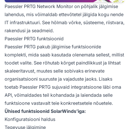
Paessler PRTG Network Monitor on põhjalik jälgimise
lahendus, mis võimaldab ettevõtetel jälgida kogu nende
IT infrastruktuuri. See hõlmab võrke, süsteeme, riistvara,
rakendusi ja seadmeid.
Paessler PRTG funktsioonid
Paessler PRTG pakub jälgimise funktsioonide
komplekti, mida saab kasutada olenemata sellest, millist
toodet valite. See rõhutab kõrget paindlikkust ja lihtsat
skaleeritavust, muutes selle sobivaks erinevate
organisatsiooni suuruste ja vajaduste jaoks. Lisaks
toetab Paessler PRTG sujuvaid integratsioone läbi oma
API, võimaldades teil kohandada ja laiendada selle
funktsioone vastavalt teie konkreetsetele nõuetele.
Ühised funktsioonid SolarWinds’iga:
Konfiguratsiooni haldus
Tegevuse jälgimine