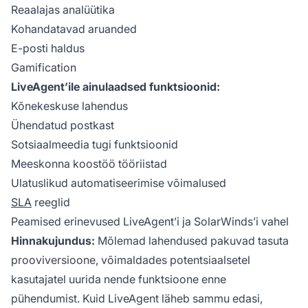
Reaalajas analüütika
Kohandatavad aruanded
E-posti haldus
Gamification
LiveAgent’ile ainulaadsed funktsioonid:
Kõnekeskuse lahendus
Ühendatud postkast
Sotsiaalmeedia tugi funktsioonid
Meeskonna koostöö tööriistad
Ulatuslikud automatiseerimise võimalused
SLA
reeglid
Peamised erinevused LiveAgent’i ja SolarWinds’i vahel
Hinnakujundus:
Mõlemad lahendused pakuvad tasuta
prooviversioone, võimaldades potentsiaalsetel
kasutajatel uurida nende funktsioone enne
pühendumist. Kuid LiveAgent läheb sammu edasi,