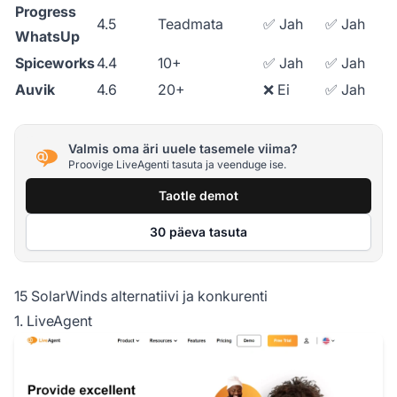
Progress
4.5
Teadmata
✅ Jah
✅ Jah
WhatsUp
Spiceworks
4.4
10+
✅ Jah
✅ Jah
Auvik
4.6
20+
❌ Ei
✅ Jah
Valmis oma äri uuele tasemele viima?
Proovige LiveAgenti tasuta ja veenduge ise.
Taotle demot
30 päeva tasuta
15 SolarWinds alternatiivi ja konkurenti
1. LiveAgent