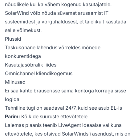
nõudlikele kui ka vähem kogenud kasutajatele.
SolarWind võib nõuda süvamat arusaamist IT
süsteemidest ja võrguhaldusest, et täielikult kasutada
selle võimekust.
Plussid
Taskukohane lahendus võrreldes mõnede
konkurentidega
Kasutajasõbralik liides
Omnichannel kliendikogemus
Miinused
Ei saa kahte brauserisse sama kontoga korraga sisse
logida
Tehniline tugi on saadaval 24/7, kuid see asub EL-is
Parim:
Kõikide suuruste ettevõtetele
Laiemas plaanis teenib LiveAgent ideaalse valikuna
ettevõtetele, kes otsivad SolarWinds’i asendust, mis on