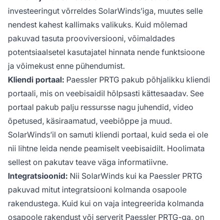
investeeringut võrreldes SolarWinds’iga, muutes selle
nendest kahest kallimaks valikuks. Kuid mõlemad
pakuvad tasuta prooviversiooni, võimaldades
potentsiaalsetel kasutajatel hinnata nende funktsioone
ja võimekust enne pühendumist.
Kliendi portaal:
Paessler PRTG pakub põhjalikku kliendi
portaali, mis on veebisaidil hõlpsasti kättesaadav. See
portaal pakub palju ressursse nagu juhendid, video
õpetused, käsiraamatud, veebiõppe ja muud.
SolarWinds’il on samuti kliendi portaal, kuid seda ei ole
nii lihtne leida nende peamiselt veebisaidilt. Hoolimata
sellest on pakutav teave väga informatiivne.
Integratsioonid:
Nii SolarWinds kui ka Paessler PRTG
pakuvad mitut integratsiooni kolmanda osapoole
rakendustega. Kuid kui on vaja integreerida kolmanda
osapoole rakendust või serverit Paessler PRTG-ga, on