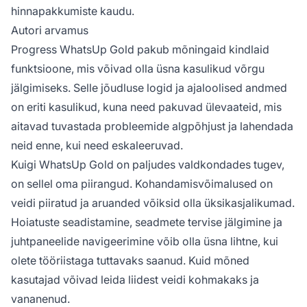
hinnapakkumiste kaudu.
Autori arvamus
Progress WhatsUp Gold pakub mõningaid kindlaid
funktsioone, mis võivad olla üsna kasulikud võrgu
jälgimiseks. Selle jõudluse logid ja ajaloolised andmed
on eriti kasulikud, kuna need pakuvad ülevaateid, mis
aitavad tuvastada probleemide algpõhjust ja lahendada
neid enne, kui need eskaleeruvad.
Kuigi WhatsUp Gold on paljudes valdkondades tugev,
on sellel oma piirangud. Kohandamisvõimalused on
veidi piiratud ja aruanded võiksid olla üksikasjalikumad.
Hoiatuste seadistamine, seadmete tervise jälgimine ja
juhtpaneelide navigeerimine võib olla üsna lihtne, kui
olete tööriistaga tuttavaks saanud. Kuid mõned
kasutajad võivad leida liidest veidi kohmakaks ja
vananenud.