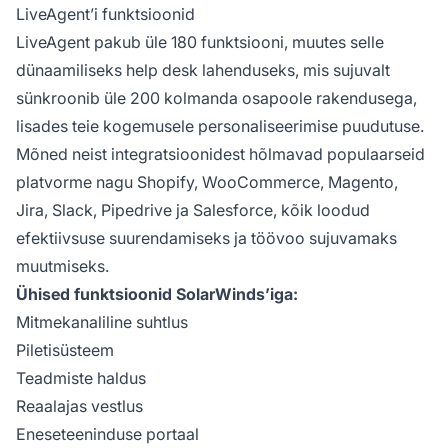
LiveAgent’i funktsioonid
LiveAgent pakub üle 180 funktsiooni, muutes selle
dünaamiliseks help desk lahenduseks, mis sujuvalt
sünkroonib üle 200 kolmanda osapoole rakendusega,
lisades teie kogemusele personaliseerimise puudutuse.
Mõned neist integratsioonidest hõlmavad populaarseid
platvorme nagu Shopify, WooCommerce, Magento,
Jira, Slack, Pipedrive ja Salesforce, kõik loodud
efektiivsuse suurendamiseks ja töövoo sujuvamaks
muutmiseks.
Ühised funktsioonid SolarWinds’iga:
Mitmekanaliline suhtlus
Piletisüsteem
Teadmiste haldus
Reaalajas vestlus
Eneseteeninduse portaal