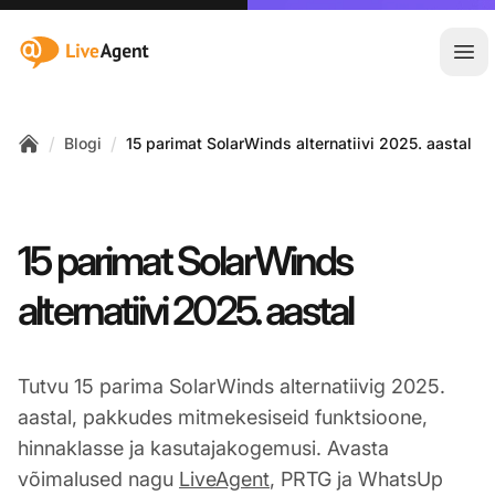
:site.title
Ava
/
/
Blogi
15 parimat SolarWinds alternatiivi 2025. aastal
Home
15 parimat SolarWinds
alternatiivi 2025. aastal
Tutvu 15 parima SolarWinds alternatiivig 2025.
aastal, pakkudes mitmekesiseid funktsioone,
hinnaklasse ja kasutajakogemusi. Avasta
võimalused nagu
LiveAgent
, PRTG ja WhatsUp