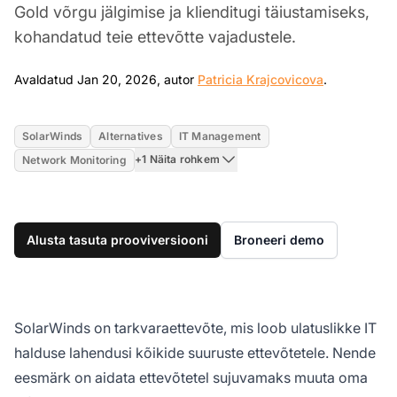
Gold võrgu jälgimise ja klienditugi täiustamiseks,
kohandatud teie ettevõtte vajadustele.
Jan 20, 20
Avaldatud Jan 20, 2026, autor
Patricia Krajcovicova
.
SolarWinds
Alternatives
IT Management
+1 Näita rohkem
Network Monitoring
Alusta tasuta prooviversiooni
Broneeri demo
SolarWinds on tarkvaraettevõte, mis loob ulatuslikke IT
halduse lahendusi kõikide suuruste ettevõtetele. Nende
eesmärk on aidata ettevõtetel sujuvamaks muuta oma