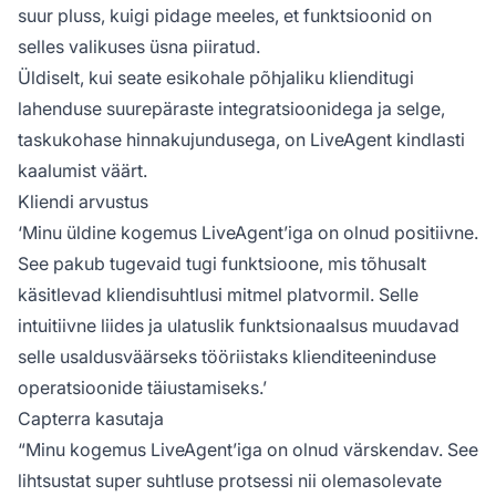
suur pluss, kuigi pidage meeles, et funktsioonid on
selles valikuses üsna piiratud.
Üldiselt, kui seate esikohale põhjaliku klienditugi
lahenduse suurepäraste integratsioonidega ja selge,
taskukohase hinnakujundusega, on LiveAgent kindlasti
kaalumist väärt.
Kliendi arvustus
‘Minu üldine kogemus LiveAgent’iga on olnud positiivne.
See pakub tugevaid tugi funktsioone, mis tõhusalt
käsitlevad kliendisuhtlusi mitmel platvormil. Selle
intuitiivne liides ja ulatuslik funktsionaalsus muudavad
selle usaldusväärseks tööriistaks klienditeeninduse
operatsioonide täiustamiseks.’
Capterra kasutaja
“Minu kogemus LiveAgent’iga on olnud värskendav. See
lihtsustat super suhtluse protsessi nii olemasolevate