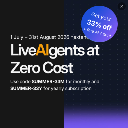
Get your
33% off
+ free AI Agent
1 July – 31st August 2026 *extended
Live
AI
gents at
Zero Cost
Use code
SUMMER-33M
for monthly and
SUMMER-33Y
for yearly subscription