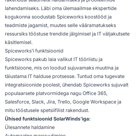
lahendamiseks. Läbi oma ülemaailmse ekspertide
kogukonna soodustab Spiceworks koostööd ja
teadmiste jagamist, muutes selle vääramatukseks
ressursiks tööstuse trendide jälgimisel ja IT väljakutsete
käsitlemisel.
Spiceworks’i funktsioonid
Spiceworks pakub laia valikut IT tööriistu ja
funktsioone, mis on loodud sujuvamaks muutma ja
täiustama IT halduse protsesse. Tuntud oma tugevate
integratsioonide poolest, ühendab Spiceworks sujuvalt
populaarsete platvormidega nagu Office 365,
Salesforce, Slack, Jira, Trello, Google Workspace ja
mitu tööstusele spetsiifilist rakendust.
Ühised funktsioonid SolarWinds’iga:
Ülesannete haldamine
Automaatne marsruutimine