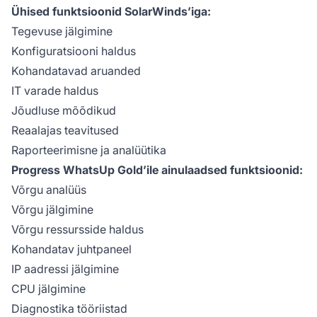
Ühised funktsioonid SolarWinds’iga:
Tegevuse jälgimine
Konfiguratsiooni haldus
Kohandatavad aruanded
IT varade haldus
Jõudluse mõõdikud
Reaalajas teavitused
Raporteerimisne ja analüütika
Progress WhatsUp Gold’ile ainulaadsed funktsioonid:
Võrgu analüüs
Võrgu jälgimine
Võrgu ressursside haldus
Kohandatav juhtpaneel
IP aadressi jälgimine
CPU jälgimine
Diagnostika tööriistad