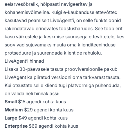
eelarvesõbralik, hõlpsasti navigeeritav ja
kohanemisvõimeline. Kuigi e-kaubanduse ettevõtted
kasutavad peamiselt LiveAgent’i, on selle funktsioonid
rakendatavad erinevates tööstusharudes. See toob eriti
kasu väikestele ja keskmise suurusega ettevõtetele, kes
soovivad sujuvamaks muuta oma klienditeeninduse
protseduure ja suurendada klientide rahulolu.
LiveAgent’i hinnad
Lisaks 30-päevasele tasuta prooviversioonile pakub
LiveAgent ka piiratud versiooni oma tarkvarast tasuta.
Kui otsustate selle klienditugi platvormiga pühenduda,
on valida neli hinnaklassi:
Small
$15 agendi kohta kuus
Medium
$29 agendi kohta kuus
Large
$49 agendi kohta kuus
Enterprise
$69 agendi kohta kuus