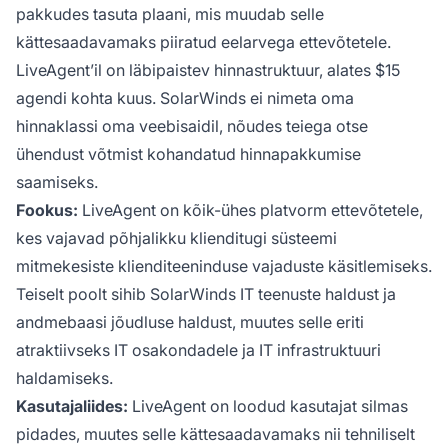
pakkudes tasuta plaani, mis muudab selle
kättesaadavamaks piiratud eelarvega ettevõtetele.
LiveAgent’il on läbipaistev hinnastruktuur, alates $15
agendi kohta kuus. SolarWinds ei nimeta oma
hinnaklassi oma veebisaidil, nõudes teiega otse
ühendust võtmist kohandatud hinnapakkumise
saamiseks.
Fookus:
LiveAgent on kõik-ühes platvorm ettevõtetele,
kes vajavad põhjalikku klienditugi süsteemi
mitmekesiste klienditeeninduse vajaduste käsitlemiseks.
Teiselt poolt sihib SolarWinds IT teenuste haldust ja
andmebaasi jõudluse haldust, muutes selle eriti
atraktiivseks IT osakondadele ja IT infrastruktuuri
haldamiseks.
Kasutajaliides:
LiveAgent on loodud kasutajat silmas
pidades, muutes selle kättesaadavamaks nii tehniliselt