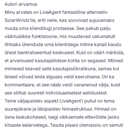
Autori arvamus
Minu arvates on LiveAgent fantastiline alternatiiv
SolarWinds’ile, eriti neile, kes soovivad sujuvamaks
muuta oma klienditugi protsesse. See pakub palju
väärtuslikke funktsioone, mis muudavad uskumatult
lihtsaks ühenduda oma klientidega mitme kanali kaudu
ühest tsentraliseeritud keskusest. Kuid on väärt märkida,
et arvamused kasutajaliidese kohta on segased. Mõned
inimesed leiavad selle kasutajasõbralikuna, samas kui
teised võivad leida alguses veidi keerulisena. On ka
kommentaare, et see näeb veidi vananenud välja, kuid
see sõltub suuresti individuaalsetest eelistustest.
Teine väljapaistev aspekt LiveAgent’i puhul on tema
suurepärane ja läbipaistev hinnastruktuur. Hinnad on
üsna taskukohased, isegi väiksemate ettevõtete jaoks
kitsaste eelarvetega. Tasuta plaani olemasolu on samuti