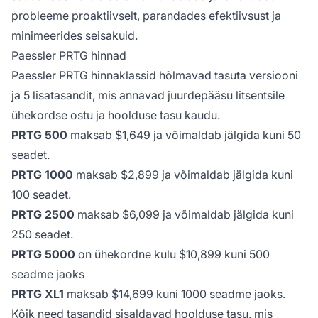
probleeme proaktiivselt, parandades efektiivsust ja
minimeerides seisakuid.
Paessler PRTG hinnad
Paessler PRTG hinnaklassid hõlmavad tasuta versiooni
ja 5 lisatasandit, mis annavad juurdepääsu litsentsile
ühekordse ostu ja hoolduse tasu kaudu.
PRTG 500
maksab $1,649 ja võimaldab jälgida kuni 50
seadet.
PRTG 1000
maksab $2,899 ja võimaldab jälgida kuni
100 seadet.
PRTG 2500
maksab $6,099 ja võimaldab jälgida kuni
250 seadet.
PRTG 5000
on ühekordne kulu $10,899 kuni 500
seadme jaoks
PRTG XL1
maksab $14,699 kuni 1000 seadme jaoks.
Kõik need tasandid sisaldavad hoolduse tasu, mis