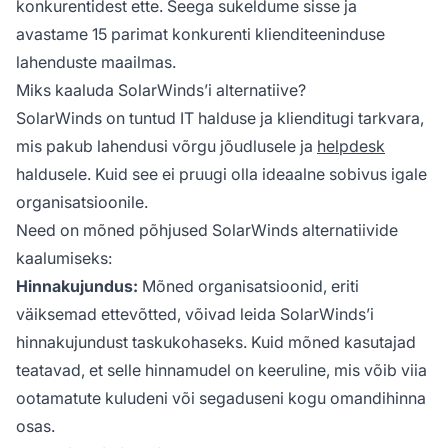
konkurentidest ette. Seega sukeldume sisse ja
avastame 15 parimat konkurenti klienditeeninduse
lahenduste maailmas.
Miks kaaluda SolarWinds’i alternatiive?
SolarWinds on tuntud IT halduse ja klienditugi tarkvara,
mis pakub lahendusi võrgu jõudlusele ja
helpdesk
haldusele. Kuid see ei pruugi olla ideaalne sobivus igale
organisatsioonile.
Need on mõned põhjused SolarWinds alternatiivide
kaalumiseks:
Hinnakujundus:
Mõned organisatsioonid, eriti
väiksemad ettevõtted, võivad leida SolarWinds’i
hinnakujundust taskukohaseks. Kuid mõned kasutajad
teatavad, et selle hinnamudel on keeruline, mis võib viia
ootamatute kuludeni või segaduseni kogu omandihinna
osas.