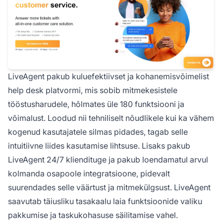
LiveAgent pakub kuluefektiivset ja kohanemisvõimelist
help desk platvormi, mis sobib mitmekesistele
tööstusharudele, hõlmates üle 180 funktsiooni ja
võimalust. Loodud nii tehniliselt nõudlikele kui ka vähem
kogenud kasutajatele silmas pidades, tagab selle
intuitiivne liides kasutamise lihtsuse. Lisaks pakub
LiveAgent 24/7 kliendituge ja pakub loendamatul arvul
kolmanda osapoole integratsioone, pidevalt
suurendades selle väärtust ja mitmekülgsust. LiveAgent
saavutab täiusliku tasakaalu laia funktsioonide valiku
pakkumise ja taskukohasuse säilitamise vahel.