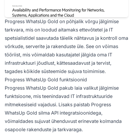
Progress WhatsUp Gold on põhjalik võrgu jälgimise
tarkvara, mis on loodud aitamaks ettevõtetel ja IT
spetsialistidel saavutada täielik nähtavus ja kontroll oma
võrkude, serverite ja rakenduste üle. See on võimas
tööriist, mis võimaldab kasutajatel jälgida oma IT
infrastruktuuri jõudlust, kättesaadavust ja tervist,
tagades kõikide süsteemide sujuva toimimise.
Progress WhatsUp Gold funktsioonid
Progress WhatsUp Gold pakub laia valikut jälgimise
funktsioone, mis teenindavad IT infrastruktuuride
mitmekesiseid vajadusi. Lisaks paistab Progress
WhatsUp Gold silma API integratsioonidega,
võimaldades sujuvat ühenduvust erinevate kolmanda
osapoole rakenduste ja tarkvaraga.