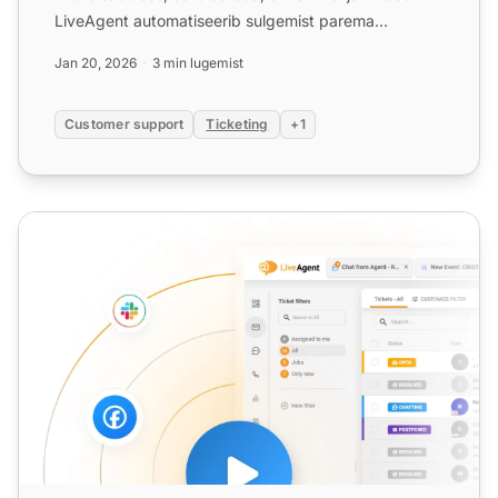
LiveAgent automatiseerib sulgemist parema
tõhususe jaoks.
Jan 20, 2026
3 min lugemist
Customer support
Ticketing
+1
Pileti määramine