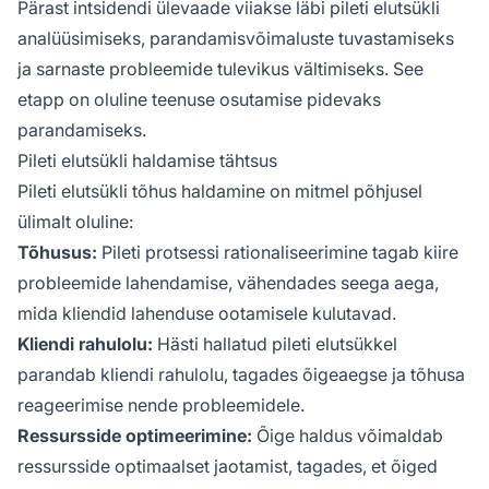
Pärast intsidendi ülevaade viiakse läbi pileti elutsükli
analüüsimiseks, parandamisvõimaluste tuvastamiseks
ja sarnaste probleemide tulevikus vältimiseks. See
etapp on oluline teenuse osutamise pidevaks
parandamiseks.
Pileti elutsükli haldamise tähtsus
Pileti elutsükli tõhus haldamine on mitmel põhjusel
ülimalt oluline:
Tõhusus:
Pileti protsessi rationaliseerimine tagab kiire
probleemide lahendamise, vähendades seega aega,
mida kliendid lahenduse ootamisele kulutavad.
Kliendi rahulolu:
Hästi hallatud pileti elutsükkel
parandab kliendi rahulolu, tagades õigeaegse ja tõhusa
reageerimise nende probleemidele.
Ressursside optimeerimine:
Õige haldus võimaldab
ressursside optimaalset jaotamist, tagades, et õiged