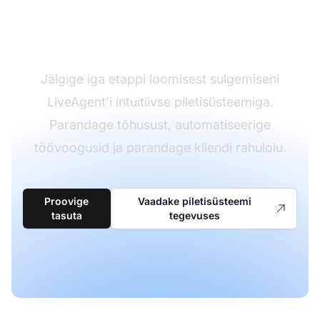
elutsükli haldamise
oskused
Jälgige iga etappi loomisest sulgemiseni
LiveAgent'i intuitiivse piletisüsteemiga.
Parandage tõhusust, automatiseerige
töövoogusid ja parandage kliendi rahulolu.
Proovige
Vaadake piletisüsteemi
tasuta
tegevuses