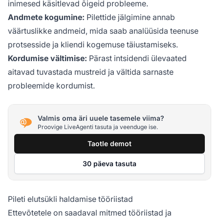
inimesed käsitlevad õigeid probleeme.
Andmete kogumine:
Pilettide jälgimine annab
väärtuslikke andmeid, mida saab analüüsida teenuse
protsesside ja kliendi kogemuse täiustamiseks.
Kordumise vältimise:
Pärast intsidendi ülevaated
aitavad tuvastada mustreid ja vältida sarnaste
probleemide kordumist.
Valmis oma äri uuele tasemele viima?
Proovige LiveAgenti tasuta ja veenduge ise.
Taotle demot
30 päeva tasuta
Pileti elutsükli haldamise tööriistad
Ettevõtetele on saadaval mitmed tööriistad ja