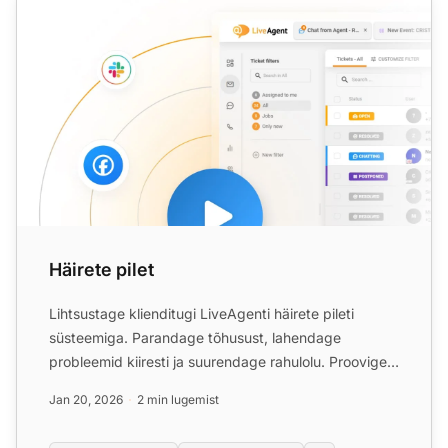
Häirete pilet
Lihtsustage klienditugi LiveAgenti häirete pileti
süsteemiga. Parandage tõhusust, lahendage
probleemid kiiresti ja suurendage rahulolu. Proovige
tasuta täna!...
Jan 20, 2026
2 min lugemist