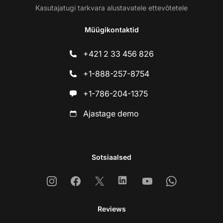
Kasutajatugi tarkvara alustavatele ettevõtetele
Müügikontaktid
+421 2 33 456 826
+1-888-257-8754
+1-786-204-1375
Ajastage demo
Sotsiaalsed
Instagram
Facebook
X
Linkedin
Youtube
Whatsapp
Reviews