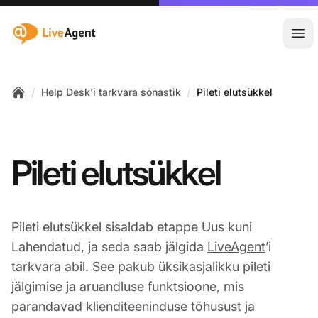
:site.title
Ava
/
/
Help Desk'i tarkvara sõnastik
Pileti elutsükkel
Home
Pileti elutsükkel
Pileti elutsükkel sisaldab etappe Uus kuni
Lahendatud, ja seda saab jälgida
LiveAgent
’i
tarkvara abil. See pakub üksikasjalikku pileti
jälgimise ja aruandluse funktsioone, mis
parandavad klienditeeninduse tõhusust ja