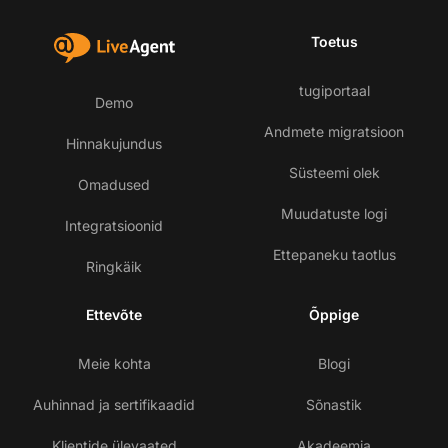
Toetus
tugiportaal
Demo
Andmete migratsioon
Hinnakujundus
Süsteemi olek
Omadused
Muudatuste logi
Integratsioonid
Ettepaneku taotlus
Ringkäik
Ettevõte
Õppige
Meie kohta
Blogi
Auhinnad ja sertifikaadid
Sõnastik
Klientide ülevaated
Akadeemia