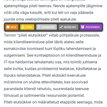
ajatemplitega pileti teemas. Nende ajatemplite jälgimine
võib olla väga kasulik, eriti kui teil on vaja pääseda
juurde oma veebipõhisele pileti ajalukule.
Termin “pileti elutsükkel” viitab põhjalikule protsessile,
mida klienditeeninduse pilet läbib alates selle
esmakordse loomisest kuni lõpliku lahendamiseni ja
sulgemiseni. See kontseptsioon on klienditeeninduse ja
IT-toe haldamise lahutamatu osa, mis toimib juhisena
selle kohta, kuidas probleemid teatakse, käsitletakse ja
lõpuks lahendatakse. Pileti elutsükli keerukuse
mõistmine on oluline ettevõtetele, kes soovivad
parandada kliendi rahulolu, suurendada teenuse
tõhusust ja optimeerida ressursside jaotamist.
Pileti elutsükkel on määratletud etappide seeriaga, mida