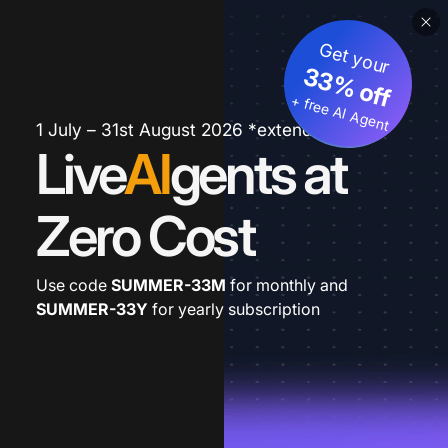
Get your
33% off
+ free AI Agent
1 July – 31st August 2026 *extended
Live
AI
gents at
Zero Cost
Use code
SUMMER-33M
for monthly and
SUMMER-33Y
for yearly subscription