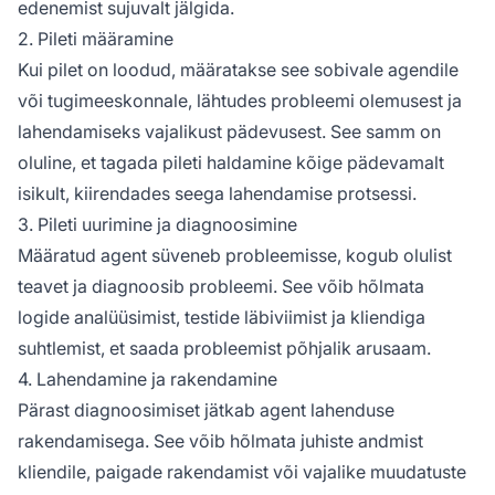
edenemist sujuvalt jälgida.
2. Pileti määramine
Kui pilet on loodud, määratakse see sobivale agendile
või tugimeeskonnale, lähtudes probleemi olemusest ja
lahendamiseks vajalikust pädevusest. See samm on
oluline, et tagada pileti haldamine kõige pädevamalt
isikult, kiirendades seega lahendamise protsessi.
3. Pileti uurimine ja diagnoosimine
Määratud agent süveneb probleemisse, kogub olulist
teavet ja diagnoosib probleemi. See võib hõlmata
logide analüüsimist, testide läbiviimist ja kliendiga
suhtlemist, et saada probleemist põhjalik arusaam.
4. Lahendamine ja rakendamine
Pärast diagnoosimiset jätkab agent lahenduse
rakendamisega. See võib hõlmata juhiste andmist
kliendile, paigade rakendamist või vajalike muudatuste