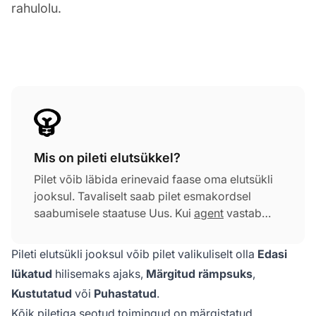
rahulolu.
Mis on pileti elutsükkel?
Pilet võib läbida erinevaid faase oma elutsükli
jooksul. Tavaliselt saab pilet esmakordsel
saabumisele staatuse Uus. Kui
agent
vastab
piletile, muudetakse selle staatuseks Vastatud.
Kui klient vastab samale piletile, muudetakse
Pileti elutsükli jooksul võib pilet valikuliselt olla
Edasi
selle staatuseks Avatud. Pärast seda võib agent
lükatud
hilisemaks ajaks,
Märgitud rämpsuks
,
kas vastata piletile uuesti (ja sama protsess
Kustutatud
või
Puhastatud
.
jätkub) või lihtsalt lahendada pileti ja
Kõik piletiga seotud toimingud on märgistatud
staatuseks muudetakse Lahendatud.