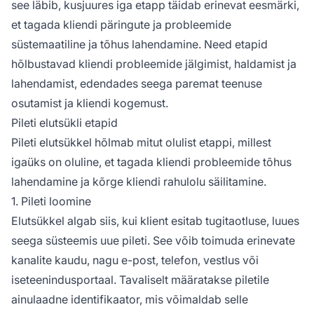
see läbib, kusjuures iga etapp täidab erinevat eesmärki,
et tagada kliendi päringute ja probleemide
süstemaatiline ja tõhus lahendamine. Need etapid
hõlbustavad kliendi probleemide jälgimist, haldamist ja
lahendamist, edendades seega paremat teenuse
osutamist ja kliendi kogemust.
Pileti elutsükli etapid
Pileti elutsükkel hõlmab mitut olulist etappi, millest
igaüks on oluline, et tagada kliendi probleemide tõhus
lahendamine ja kõrge kliendi rahulolu säilitamine.
1. Pileti loomine
Elutsükkel algab siis, kui klient esitab tugitaotluse, luues
seega süsteemis uue pileti. See võib toimuda erinevate
kanalite kaudu, nagu e-post, telefon, vestlus või
iseteenindusportaal. Tavaliselt määratakse piletile
ainulaadne identifikaator, mis võimaldab selle