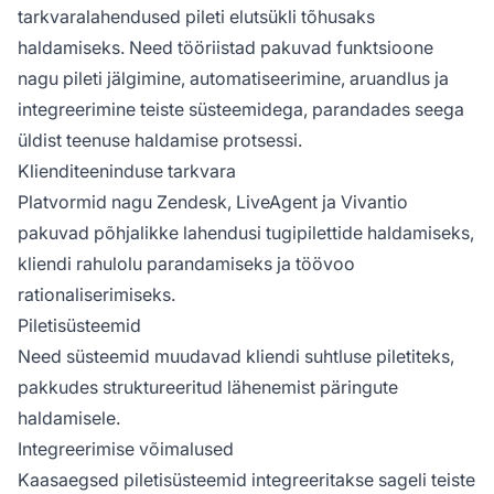
tarkvaralahendused pileti elutsükli tõhusaks
haldamiseks. Need tööriistad pakuvad funktsioone
nagu pileti jälgimine, automatiseerimine, aruandlus ja
integreerimine teiste süsteemidega, parandades seega
üldist teenuse haldamise protsessi.
Klienditeeninduse tarkvara
Platvormid nagu Zendesk, LiveAgent ja Vivantio
pakuvad põhjalikke lahendusi tugipilettide haldamiseks,
kliendi rahulolu parandamiseks ja töövoo
rationaliserimiseks.
Piletisüsteemid
Need süsteemid muudavad kliendi suhtluse piletiteks,
pakkudes struktureeritud lähenemist päringute
haldamisele.
Integreerimise võimalused
Kaasaegsed piletisüsteemid integreeritakse sageli teiste