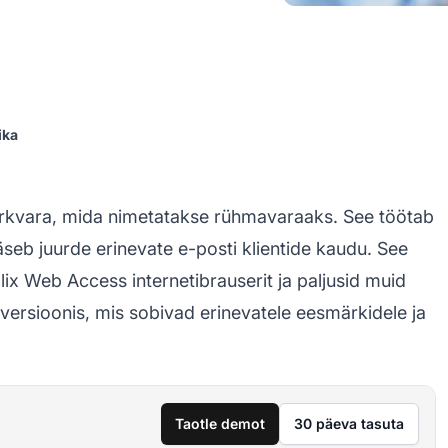
ika
tarkvara, mida nimetatakse rühmavaraaks. See töötab
pääseb juurde erinevate e-posti klientide kaudu. See
alix Web Access internetibrauserit ja paljusid muid
ersioonis, mis sobivad erinevatele eesmärkidele ja
Taotle demot
30 päeva tasuta