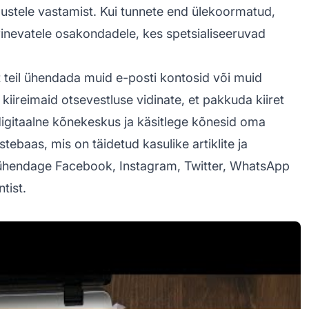
ustele vastamist. Kui tunnete end ülekoormatud,
erinevatele osakondadele, kes spetsialiseeruvad
 teil ühendada muid e-posti kontosid või muid
kiireimaid otsevestluse vidinate, et pakkuda kiiret
digitaalne kõnekeskus ja käsitlege kõnesid oma
stebaas, mis on täidetud kasulike artiklite ja
e, ühendage Facebook, Instagram, Twitter, WhatsApp
tist.