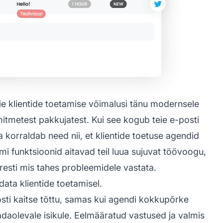
e klientide toetamise võimalusi tänu modernsele
mitmetest pakkujatest. Kui see kogub teie e-posti
ja korraldab need nii, et klientide toetuse agendid
mi funktsioonid aitavad teil luua sujuvat töövoogu,
iresti mis tahes probleemidele vastata.
ata klientide toetamisel.
osti kaitse tõttu, samas kui agendi kokkupõrke
adaolevale isikule. Eelmääratud vastused ja valmis