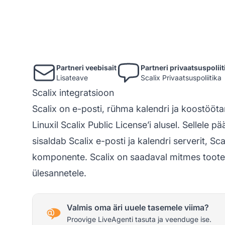
Partneri veebisait
Partneri privaatsuspoliit
Lisateave
Scalix Privaatsuspoliitika
Scalix integratsioon
Scalix on e-posti, rühma kalendri ja koostöö
Linuxil Scalix Public License’i alusel. Sellele 
sisaldab Scalix e-posti ja kalendri serverit, Sc
komponente. Scalix on saadaval mitmes tootev
ülesannetele.
Valmis oma äri uuele tasemele viima?
Proovige LiveAgenti tasuta ja veenduge ise.