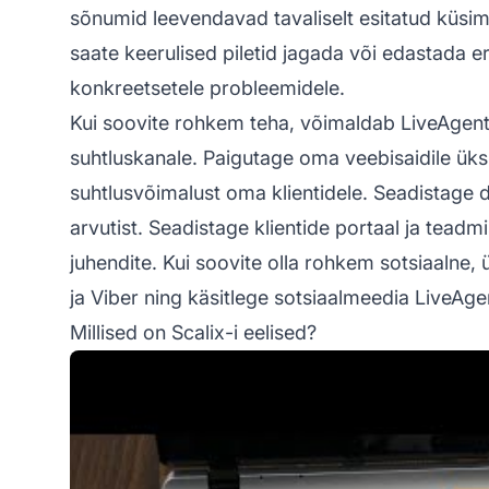
sõnumid leevendavad tavaliselt esitatud küsim
saate keerulised piletid jagada või edastada 
konkreetsetele probleemidele.
Kui soovite rohkem teha, võimaldab LiveAgent
suhtluskanale. Paigutage oma veebisaidile üks 
suhtlusvõimalust oma klientidele. Seadistage 
arvutist. Seadistage klientide portaal ja teadmi
juhendite. Kui soovite olla rohkem sotsiaaln
ja Viber ning käsitlege sotsiaalmeedia LiveAgen
Millised on Scalix-i eelised?