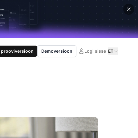
 prooviversioon
Demoversioon
Logi sisse
ET