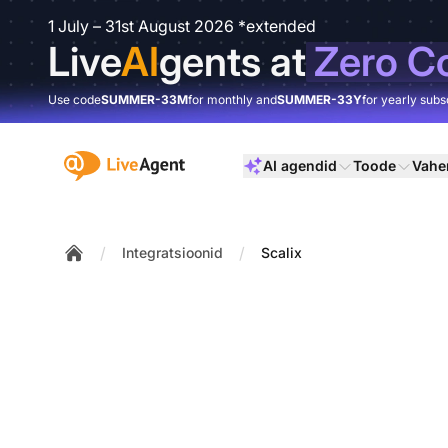
1 July – 31st August 2026 *extended
Live
AI
gents at
Zero C
Use code
SUMMER-33M
for monthly and
SUMMER-33Y
for yearly subs
:site.title
AI agendid
Toode
Vahe
/
/
Integratsioonid
Scalix
Home