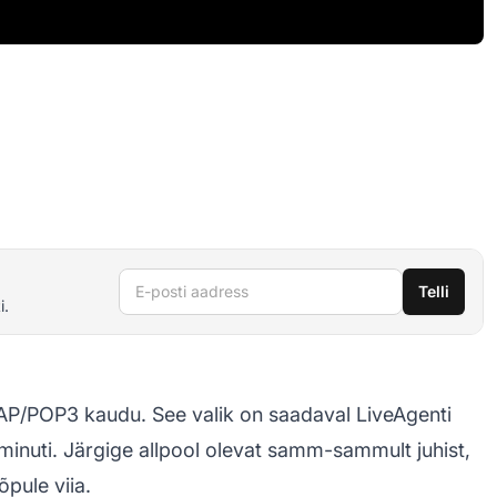
E-posti aadress
Telli
i.
AP/POP3 kaudu. See valik on saadaval LiveAgenti
minuti. Järgige allpool olevat samm-sammult juhist,
õpule viia.