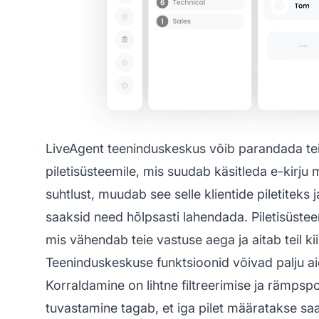
LiveAgent teeninduskeskus võib parandada tei
piletisüsteemile, mis suudab käsitleda e-kirju 
suhtlust, muudab see selle klientide piletiteks 
saaksid need hõlpsasti lahendada. Piletisüstee
mis vähendab teie vastuse aega ja aitab teil ki
Teeninduskeskuse funktsioonid võivad palju aid
Korraldamine on lihtne filtreerimise ja rämpsp
tuvastamine tagab, et iga pilet määratakse sa