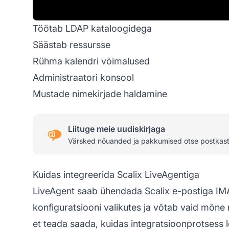
Töötab LDAP kataloogidega
Säästab ressursse
Rühma kalendri võimalused
Administraatori konsool
Mustade nimekirjade haldamine
Liituge meie uudiskirjaga
Värsked nõuanded ja pakkumised otse postkast
Kuidas integreerida Scalix LiveAgentiga
LiveAgent saab ühendada Scalix e-postiga IM
konfiguratsiooni valikutes ja võtab vaid mõne 
et teada saada, kuidas integratsioonprotsess l