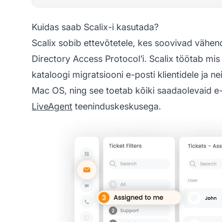
Kuidas saab Scalix-i kasutada?
Scalix sobib ettevõtetele, kes soovivad vähe
Directory Access Protocol’i. Scalix töötab mi
kataloogi migratsiooni e-posti klientidele ja ne
Mac OS, ning see toetab kõiki saadaolevaid e-
LiveAgent
teeninduskeskusega.