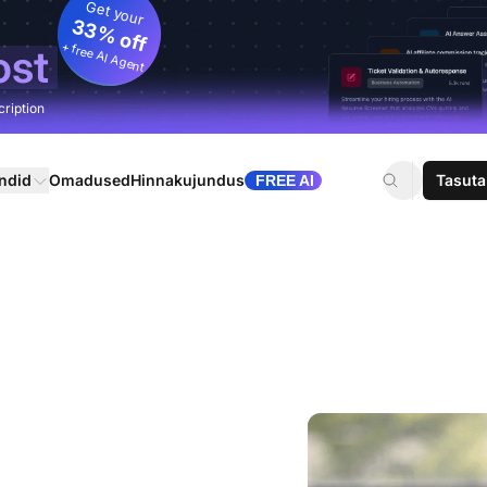
Get your
33% off
+ free AI Agent
ost
cription
ndid
Omadused
Hinnakujundus
Tasuta
FREE AI