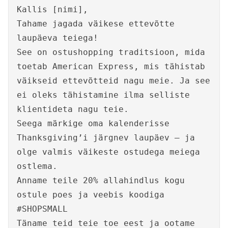
Kallis [nimi],
Tahame jagada väikese ettevõtte
laupäeva teiega!
See on ostushopping traditsioon, mida
toetab American Express, mis tähistab
väikseid ettevõtteid nagu meie. Ja see
ei oleks tähistamine ilma selliste
klientideta nagu teie.
Seega märkige oma kalenderisse
Thanksgiving’i järgnev laupäev – ja
olge valmis väikeste ostudega meiega
ostlema.
Anname teile 20% allahindlus kogu
ostule poes ja veebis koodiga
#SHOPSMALL
Täname teid teie toe eest ja ootame