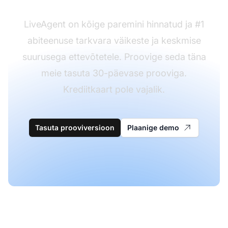
LiveAgent on kõige paremini hinnatud ja #1
abiteenuse tarkvara väikeste ja keskmise
suurusega ettevõtetele. Proovige seda täna
meie tasuta 30-päevase prooviga.
Krediitkaart pole vajalik.
Tasuta prooviversioon
Plaanige demo