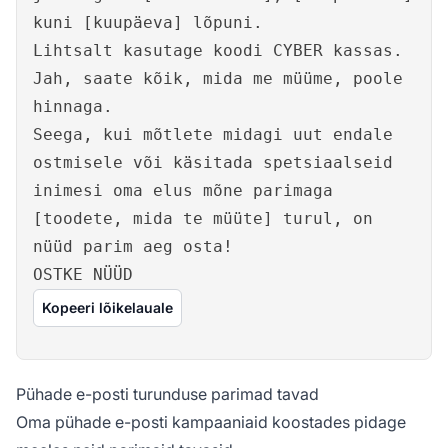
kuni [kuupäeva] lõpuni.
Lihtsalt kasutage koodi CYBER kassas.
Jah, saate kõik, mida me müüme, poole
hinnaga.
Seega, kui mõtlete midagi uut endale
ostmisele või käsitada spetsiaalseid
inimesi oma elus mõne parimaga
[toodete, mida te müüte] turul, on
nüüd parim aeg osta!
OSTKE NÜÜD
Kopeeri lõikelauale
Pühade e-posti turunduse parimad tavad
Oma pühade e-posti kampaaniaid koostades pidage