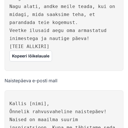
Nagu alati, andke meile teada, kui on
midagi, mida saaksime teha, et
parandada teie kogemust.
Veetke ilusaid aegu oma armastatud
inimestega ja nautige päeva!
[TEIE ALLKIRI]
Kopeeri lõikelauale
Naistepäeva e-posti mall
Kallis [nimi],
Õnnelik rahvusvaheline naistepäev!
Naised on maailma suurim
inspiratsioon. Kuna me tähistame seda