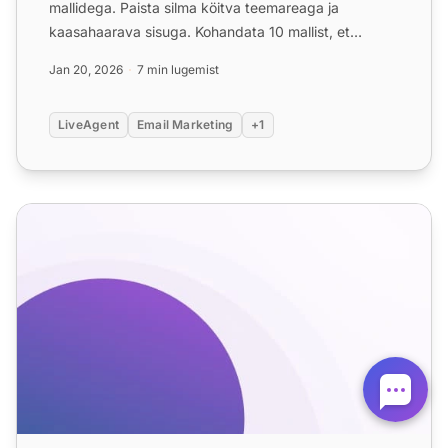
mallidega. Paista silma köitva teemareaga ja
kaasahaarava sisuga. Kohandata 10 mallist, et
suurendada e-postide avamise...
Jan 20, 2026
7 min lugemist
LiveAgent
Email Marketing
+1
E-kaubanduse e-posti mallid