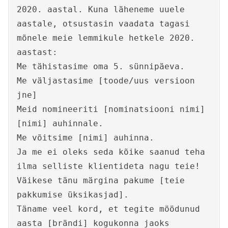
2020. aastal. Kuna läheneme uuele
aastale, otsustasin vaadata tagasi
mõnele meie lemmikule hetkele 2020.
aastast:
Me tähistasime oma 5. sünnipäeva.
Me väljastasime [toode/uus versioon
jne]
Meid nomineeriti [nominatsiooni nimi]
[nimi] auhinnale.
Me võitsime [nimi] auhinna.
Ja me ei oleks seda kõike saanud teha
ilma selliste klientideta nagu teie!
Väikese tänu märgina pakume [teie
pakkumise üksikasjad].
Täname veel kord, et tegite möödunud
aasta [brändi] kogukonna jaoks