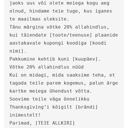
jaoks uus või olete meiega kogu aeg
olnud, hindame teie tuge, kus iganes
te maailmas oleksite.
Tänu märgina võtke 20% allahindlus,
kui täiendate [toote/teenuse] plaanide
aastakavale kupongi koodiga [koodi
nimi].
Pakkumine kehtib kuni [kuupäev].
Võtke 20% allahindlus nüüd
Kui on midagi, mida saaksime teha, et
tagada teile parem kogemus, palun ärge
kartke meiega ühendust võtta.
Soovime teile väga õnnelikku
Thanksgiving’i kõigilt [brändi]
inimestelt!
Parimad, [TEIE ALLKIRI]