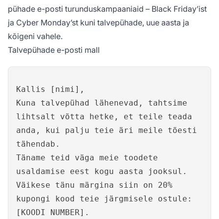
pühade e-posti turunduskampaaniaid – Black Friday’ist
ja Cyber Monday’st kuni talvepühade, uue aasta ja
kõigeni vahele.
Talvepühade e-posti mall
Kallis [nimi],
Kuna talvepühad lähenevad, tahtsime
lihtsalt võtta hetke, et teile teada
anda, kui palju teie äri meile tõesti
tähendab.
Täname teid väga meie toodete
usaldamise eest kogu aasta jooksul.
Väikese tänu märgina siin on 20%
kupongi kood teie järgmisele ostule:
[KOODI NUMBER].