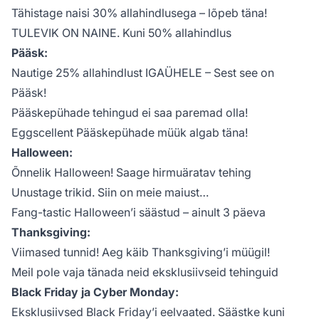
Tähistage naisi 30% allahindlusega – lõpeb täna!
TULEVIK ON NAINE. Kuni 50% allahindlus
Pääsk:
Nautige 25% allahindlust IGAÜHELE – Sest see on
Pääsk!
Pääskepühade tehingud ei saa paremad olla!
Eggscellent Pääskepühade müük algab täna!
Halloween:
Õnnelik Halloween! Saage hirmuäratav tehing
Unustage trikid. Siin on meie maiust…
Fang-tastic Halloween’i säästud – ainult 3 päeva
Thanksgiving:
Viimased tunnid! Aeg käib Thanksgiving’i müügil!
Meil pole vaja tänada neid eksklusiivseid tehinguid
Black Friday ja Cyber Monday:
Eksklusiivsed Black Friday’i eelvaated. Säästke kuni