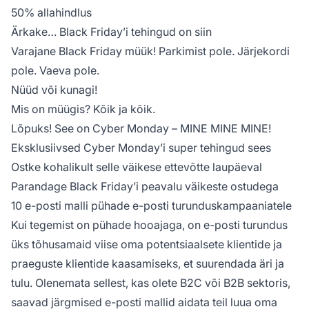
50% allahindlus
Ärkake… Black Friday’i tehingud on siin
Varajane Black Friday müük! Parkimist pole. Järjekordi
pole. Vaeva pole.
Nüüd või kunagi!
Mis on müügis? Kõik ja kõik.
Lõpuks! See on Cyber Monday – MINE MINE MINE!
Eksklusiivsed Cyber Monday’i super tehingud sees
Ostke kohalikult selle väikese ettevõtte laupäeval
Parandage Black Friday’i peavalu väikeste ostudega
10 e-posti malli pühade e-posti turunduskampaaniatele
Kui tegemist on pühade hooajaga, on e-posti turundus
üks tõhusamaid viise oma potentsiaalsete klientide ja
praeguste klientide kaasamiseks, et suurendada äri ja
tulu. Olenemata sellest, kas olete B2C või B2B sektoris,
saavad järgmised e-posti mallid aidata teil luua oma