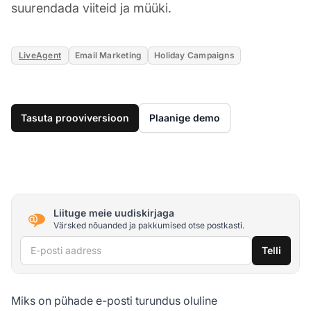
suurendada viiteid ja müüki.
LiveAgent
Email Marketing
Holiday Campaigns
Tasuta prooviversioon
Plaanige demo
Liituge meie uudiskirjaga
Värsked nõuanded ja pakkumised otse postkasti.
E-posti aadress
Telli
Miks on pühade e-posti turundus oluline