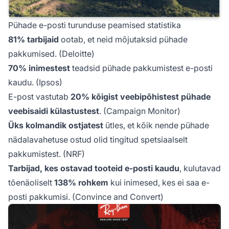
Pühade e-posti turunduse peamised statistika
81% tarbijaid
ootab, et neid mõjutaksid pühade
pakkumised. (Deloitte)
70% inimestest
teadsid pühade pakkumistest e-posti
kaudu. (Ipsos)
E-post vastutab
20% kõigist veebipõhistest pühade
veebisaidi külastustest
. (Campaign Monitor)
Üks kolmandik ostjatest
ütles, et kõik nende pühade
nädalavahetuse ostud olid tingitud spetsiaalselt
pakkumistest. (NRF)
Tarbijad, kes ostavad tooteid e-posti kaudu
, kulutavad
tõenäoliselt
138% rohkem
kui inimesed, kes ei saa e-
posti pakkumisi. (Convince and Convert)