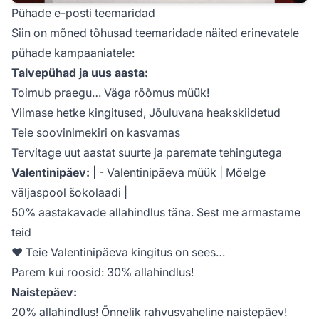
Pühade e-posti teemaridad
Siin on mõned tõhusad teemaridade näited erinevatele
pühade kampaaniatele:
Talvepühad ja uus aasta:
Toimub praegu… Väga rõõmus müük!
Viimase hetke kingitused, Jõuluvana heakskiidetud
Teie soovinimekiri on kasvamas
Tervitage uut aastat suurte ja paremate tehingutega
Valentinipäev:
| - Valentinipäeva müük | Mõelge
väljaspool šokolaadi |
50% aastakavade allahindlus täna. Sest me armastame
teid
♥ Teie Valentinipäeva kingitus on sees…
Parem kui roosid: 30% allahindlus!
Naistepäev:
20% allahindlus! Õnnelik rahvusvaheline naistepäev!