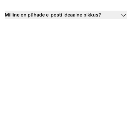
Milline on pühade e-posti ideaalne pikkus?
Kas olete valmis
kasutama meie pühade
e-posti mallidega?