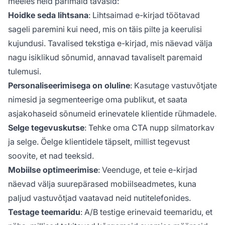
meeles neid parimaid tavasid:
Hoidke seda lihtsana
: Lihtsaimad e-kirjad töötavad
sageli paremini kui need, mis on täis pilte ja keerulisi
kujundusi. Tavalised tekstiga e-kirjad, mis näevad välja
nagu isiklikud sõnumid, annavad tavaliselt paremaid
tulemusi.
Personaliseerimisega on oluline
: Kasutage vastuvõtjate
nimesid ja segmenteerige oma publikut, et saata
asjakohaseid sõnumeid erinevatele klientide rühmadele.
Selge tegevuskutse
: Tehke oma CTA nupp silmatorkav
ja selge. Öelge klientidele täpselt, millist tegevust
soovite, et nad teeksid.
Mobiilse optimeerimise
: Veenduge, et teie e-kirjad
näevad välja suurepärased mobiilseadmetes, kuna
paljud vastuvõtjad vaatavad neid nutitelefonides.
Testage teemaridu
: A/B testige erinevaid teemaridu, et