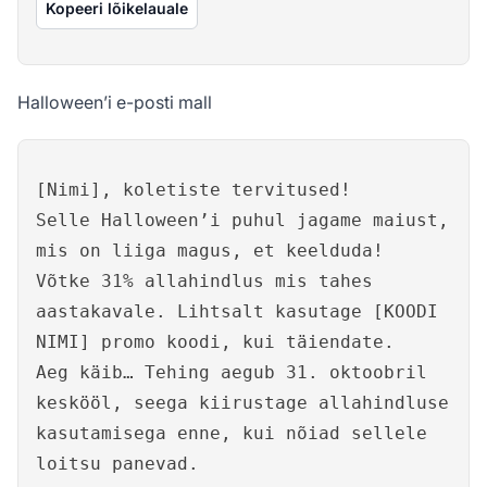
Kopeeri lõikelauale
Halloween’i e-posti mall
[Nimi], koletiste tervitused!
Selle Halloween’i puhul jagame maiust,
mis on liiga magus, et keelduda!
Võtke 31% allahindlus mis tahes
aastakavale. Lihtsalt kasutage [KOODI
NIMI] promo koodi, kui täiendate.
Aeg käib… Tehing aegub 31. oktoobril
keskööl, seega kiirustage allahindluse
kasutamisega enne, kui nõiad sellele
loitsu panevad.