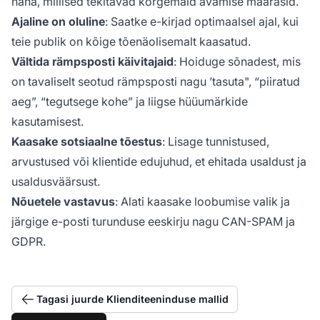
näha, millised tekitavad kõrgemaid avamise määrasid.
Ajaline on oluline
: Saatke e-kirjad optimaalsel ajal, kui
teie publik on kõige tõenäolisemalt kaasatud.
Vältida rämpsposti käivitajaid
: Hoiduge sõnadest, mis
on tavaliselt seotud rämpsposti nagu ’tasuta", “piiratud
aeg”, “tegutsege kohe” ja liigse hüüumärkide
kasutamisest.
Kaasake sotsiaalne tõestus
: Lisage tunnistused,
arvustused või klientide edujuhud, et ehitada usaldust ja
usaldusväärsust.
Nõuetele vastavus
: Alati kaasake loobumise valik ja
järgige e-posti turunduse eeskirju nagu CAN-SPAM ja
GDPR.
Tagasi juurde Klienditeeninduse mallid