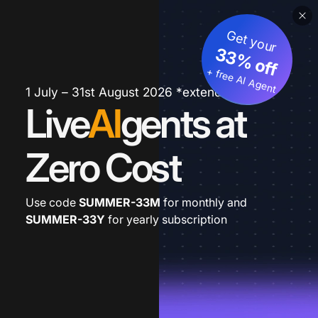
Get your
33% off
+ free AI Agent
1 July – 31st August 2026 *extended
Live
AI
gents at
Zero Cost
Use code
SUMMER-33M
for monthly and
SUMMER-33Y
for yearly subscription