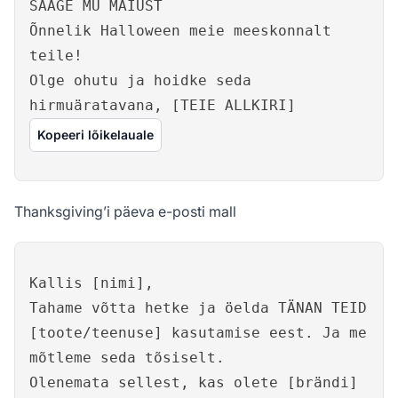
SAAGE MU MAIUST
Õnnelik Halloween meie meeskonnalt
teile!
Olge ohutu ja hoidke seda
hirmuäratavana, [TEIE ALLKIRI]
Kopeeri lõikelauale
Thanksgiving’i päeva e-posti mall
Kallis [nimi],
Tahame võtta hetke ja öelda TÄNAN TEID
[toote/teenuse] kasutamise eest. Ja me
mõtleme seda tõsiselt.
Olenemata sellest, kas olete [brändi]