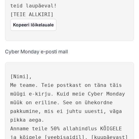
teid laupäeval!
[TEIE ALLKIRI]
Kopeeri lõikelauale
Cyber Monday e-posti mall
[Nimi],
Me teame. Teie postkast on täna täis
müügi e-kirju. Kuid meie Cyber Monday
müük on eriline. See on ühekordne
pakkumine, mis ei juhtu uuesti, väga
pikka aega.
Anname teile 50% allahindlus KÕIGELE
ja kõigele [veebisaidil], [kuupäevast]