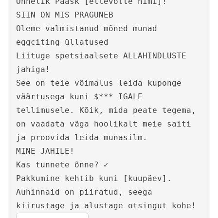
Õnnelik Pääsk [ettevõtte nimi]!
SIIN ON MIS PRAGUNEB
Oleme valmistanud mõned munad
eggciting üllatused
Liituge spetsiaalsete ALLAHINDLUSTE
jahiga!
See on teie võimalus leida kuponge
väärtusega kuni $*** IGALE
tellimusele. Kõik, mida peate tegema,
on vaadata väga hoolikalt meie saiti
ja proovida leida munasilm.
MINE JAHILE!
Kas tunnete õnne? ✓
Pakkumine kehtib kuni [kuupäev].
Auhinnaid on piiratud, seega
kiirustage ja alustage otsingut kohe!