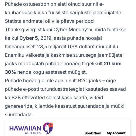
Pühade ostusesoon on alati olnud suur nii e-
kaubanduse kui ka füüsiliste kaupluste jaemüüjatele.
Statista andmetel oli viie päeva periood
Thanksgiving’ist kuni Cyber Monday’ni, mida tuntakse
ka kui
Cyber 5
, 2019. aasta pühade hooajal
hinnanguliselt 28,5 miljardit USA dollarit müügitulu.
Enamiku väikeste ja keskmise suurusega jaemüüjate
jaoks moodustab pühade hooaeg tegelikult
20 kuni
30%
nende kogu aastasest müügist.
Pühade hooaeg ei ole aga ainult B2C jaoks – õige
pühade e-posti turundusstrateegiat kasutades saavad
ka B2B ettevõtted sellest kasu saada, viiteid
genereerida, klientide kaasatust suurendada ja müüki
suurendada.