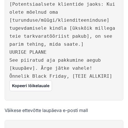
[Potentsiaalsete klientide jaoks: Kui
olete mõelnud oma
[turunduse/müügi/klienditeeninduse]
tugevdamisele kindla [ükskõik millega
teie tarkvaratööriist pakub], on see
parim tehing, mida saate.]
UURIGE PLAANE
See piiratud aja pakkumine aegub
[kuupäev]. Ärge jätke vahele!
Õnnelik Black Friday, [TEIE ALLKIRI]
Kopeeri lõikelauale
Väikese ettevõtte laupäeva e-posti mall