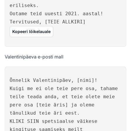
eriliseks.
Ootame teid uuesti 2021. aastal!
Tervitused, [TEIE ALLKIRI]
Kopeeri lõikelauale
Valentinipäeva e-posti mall
Õnnelik Valentinipäev, [nimi]!
Kuigi me ei ole teie pere osa, tahame
teile teada anda, et teie olete meie
pere osa [teie äris] ja oleme
tänulikud teie äri eest.
KLIKI SIIN spetsiaalse väikese
kingituse saamiseks meilt