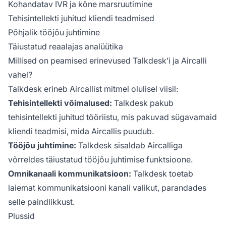
Kohandatav IVR ja kõne marsruutimine
Tehisintellekti juhitud kliendi teadmised
Põhjalik tööjõu juhtimine
Täiustatud reaalajas analüütika
Millised on peamised erinevused Talkdesk’i ja Aircalli
vahel?
Talkdesk erineb Aircallist mitmel olulisel viisil:
Tehisintellekti võimalused:
Talkdesk pakub
tehisintellekti juhitud tööriistu, mis pakuvad sügavamaid
kliendi teadmisi, mida Aircallis puudub.
Tööjõu juhtimine:
Talkdesk sisaldab Aircalliga
võrreldes täiustatud tööjõu juhtimise funktsioone.
Omnikanaali kommunikatsioon:
Talkdesk toetab
laiemat kommunikatsiooni kanali valikut, parandades
selle paindlikkust.
Plussid