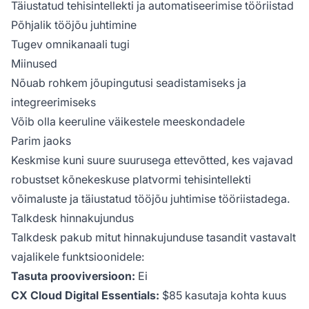
Täiustatud tehisintellekti ja automatiseerimise tööriistad
Põhjalik tööjõu juhtimine
Tugev omnikanaali tugi
Miinused
Nõuab rohkem jõupingutusi seadistamiseks ja
integreerimiseks
Võib olla keeruline väikestele meeskondadele
Parim jaoks
Keskmise kuni suure suurusega ettevõtted, kes vajavad
robustset kõnekeskuse platvormi tehisintellekti
võimaluste ja täiustatud tööjõu juhtimise tööriistadega.
Talkdesk hinnakujundus
Talkdesk pakub mitut hinnakujunduse tasandit vastavalt
vajalikele funktsioonidele:
Tasuta prooviversioon:
Ei
CX Cloud Digital Essentials:
$85 kasutaja kohta kuus