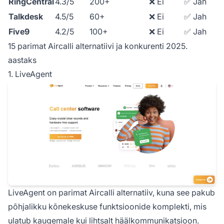
RingCentral
4.3/5
200+
❌ Ei
✅ Jah
Talkdesk
4.5/5
60+
❌ Ei
✅ Jah
Five9
4.2/5
100+
❌ Ei
✅ Jah
15 parimat Aircalli alternatiivi ja konkurenti 2025.
aastaks
1. LiveAgent
LiveAgent on parimat Aircalli alternatiiv, kuna see pakub
põhjalikku kõnekeskuse funktsioonide komplekti, mis
ulatub kaugemale kui lihtsalt häälkommunikatsioon.