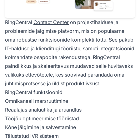
RingCentral
Contact Center
on projektihalduse ja
probleemide jälgimise platvorm, mis on populaarne
oma robustse funktsioonide komplekti tõttu. See pakub
IT-halduse ja klienditugi tööriistu, samuti integratsioonid
kolmandate osapoolte rakendustega. RingCentral
paindlikkus ja skaleeritavus muudavad selle huvitavaks
valikuks ettevõtetele, kes soovivad parandada oma
juhtimisprotsesse ja üldist produktiivsust.
RingCentral funktsioonid
Omnikanaali marsruutimine
Reaalajas analüütika ja aruandlus
Tööjõu optimeerimise tööriistad
Kõne jälgimine ja salvestamine
Täiustatud IVR süsteem