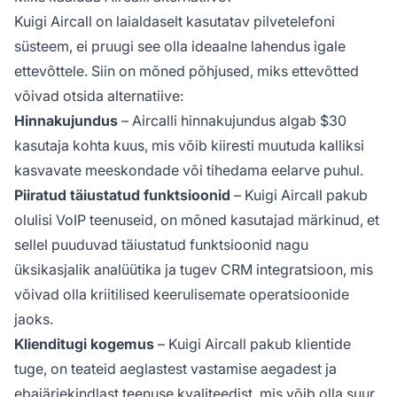
Kuigi Aircall on laialdaselt kasutatav pilvetelefoni
süsteem, ei pruugi see olla ideaalne lahendus igale
ettevõttele. Siin on mõned põhjused, miks ettevõtted
võivad otsida alternatiive:
Hinnakujundus
– Aircalli hinnakujundus algab $30
kasutaja kohta kuus, mis võib kiiresti muutuda kalliksi
kasvavate meeskondade või tihedama eelarve puhul.
Piiratud täiustatud funktsioonid
– Kuigi Aircall pakub
olulisi VoIP teenuseid, on mõned kasutajad märkinud, et
sellel puuduvad täiustatud funktsioonid nagu
üksikasjalik analüütika ja tugev CRM integratsioon, mis
võivad olla kriitilised keerulisemate operatsioonide
jaoks.
Klienditugi kogemus
– Kuigi Aircall pakub klientide
tuge, on teateid aeglastest vastamise aegadest ja
ebajärjekindlast teenuse kvaliteedist, mis võib olla suur