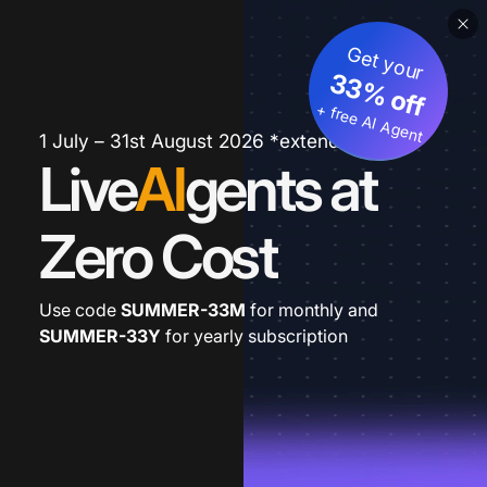
Get your
33% off
+ free AI Agent
1 July – 31st August 2026 *extended
Live
AI
gents at
Zero Cost
Use code
SUMMER-33M
for monthly and
SUMMER-33Y
for yearly subscription