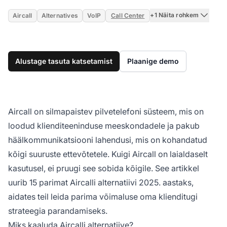
+1 Näita rohkem
Aircall
Alternatives
VoIP
Call Center
Alustage tasuta katsetamist
Plaanige demo
Aircall on silmapaistev pilvetelefoni süsteem, mis on
loodud klienditeeninduse meeskondadele ja pakub
häälkommunikatsiooni lahendusi, mis on kohandatud
kõigi suuruste ettevõtetele. Kuigi Aircall on laialdaselt
kasutusel, ei pruugi see sobida kõigile. See artikkel
uurib 15 parimat Aircalli alternatiivi 2025. aastaks,
aidates teil leida parima võimaluse oma klienditugi
strateegia parandamiseks.
Miks kaaluda Aircalli alternatiive?