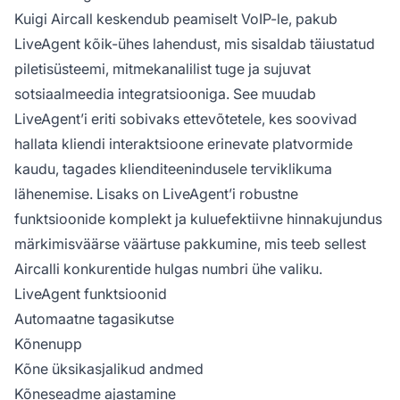
Kuigi Aircall keskendub peamiselt VoIP-le, pakub
LiveAgent kõik-ühes lahendust, mis sisaldab täiustatud
piletisüsteemi, mitmekanalilist tuge ja sujuvat
sotsiaalmeedia integratsiooniga. See muudab
LiveAgent’i eriti sobivaks ettevõtetele, kes soovivad
hallata kliendi interaktsioone erinevate platvormide
kaudu, tagades klienditeenindusele terviklikuma
lähenemise. Lisaks on LiveAgent’i robustne
funktsioonide komplekt ja kuluefektiivne hinnakujundus
märkimisväärse väärtuse pakkumine, mis teeb sellest
Aircalli konkurentide hulgas numbri ühe valiku.
LiveAgent funktsioonid
Automaatne tagasikutse
Kõnenupp
Kõne üksikasjalikud andmed
Kõneseadme ajastamine