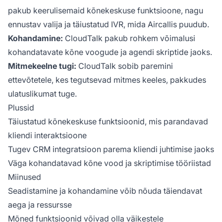
pakub keerulisemaid kõnekeskuse funktsioone, nagu
ennustav valija ja täiustatud IVR, mida Aircallis puudub.
Kohandamine:
CloudTalk pakub rohkem võimalusi
kohandatavate kõne voogude ja agendi skriptide jaoks.
Mitmekeelne tugi:
CloudTalk sobib paremini
ettevõtetele, kes tegutsevad mitmes keeles, pakkudes
ulatuslikumat tuge.
Plussid
Täiustatud kõnekeskuse funktsioonid, mis parandavad
kliendi interaktsioone
Tugev CRM integratsioon parema kliendi juhtimise jaoks
Väga kohandatavad kõne vood ja skriptimise tööriistad
Miinused
Seadistamine ja kohandamine võib nõuda täiendavat
aega ja ressursse
Mõned funktsioonid võivad olla väikestele