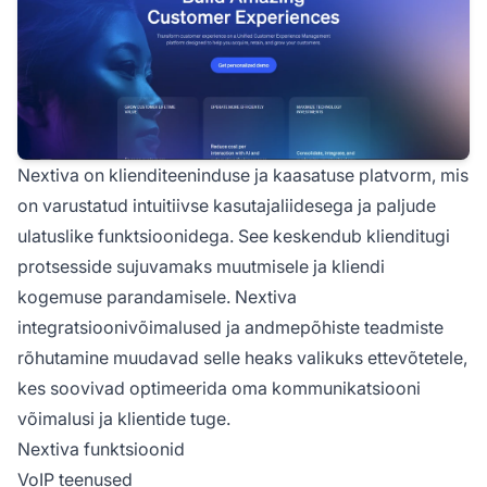
Nextiva on klienditeeninduse ja kaasatuse platvorm, mis
on varustatud intuitiivse kasutajaliidesega ja paljude
ulatuslike funktsioonidega. See keskendub klienditugi
protsesside sujuvamaks muutmisele ja kliendi
kogemuse parandamisele. Nextiva
integratsioonivõimalused ja andmepõhiste teadmiste
rõhutamine muudavad selle heaks valikuks ettevõtetele,
kes soovivad optimeerida oma kommunikatsiooni
võimalusi ja klientide tuge.
Nextiva funktsioonid
VoIP teenused