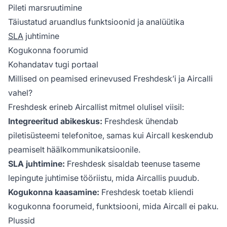
Pileti marsruutimine
Täiustatud aruandlus funktsioonid ja analüütika
SLA
juhtimine
Kogukonna foorumid
Kohandatav tugi portaal
Millised on peamised erinevused Freshdesk’i ja Aircalli
vahel?
Freshdesk erineb Aircallist mitmel olulisel viisil:
Integreeritud abikeskus:
Freshdesk ühendab
piletisüsteemi telefonitoe, samas kui Aircall keskendub
peamiselt häälkommunikatsioonile.
SLA juhtimine:
Freshdesk sisaldab teenuse taseme
lepingute juhtimise tööriistu, mida Aircallis puudub.
Kogukonna kaasamine:
Freshdesk toetab kliendi
kogukonna foorumeid, funktsiooni, mida Aircall ei paku.
Plussid