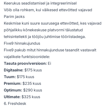
Keerukus seadistamisel ja integreerimisel
Võib olla rohkem, kui väikesed ettevõtted vajavad
Parim jaoks
Keskmise kuni suure suurusega ettevõtted, kes vajavad
põhjalikku kõnekeskuse platvormi täiustatud
tehisintellekti ja tööjõu juhtimise tööriistadega.
Five9 hinnakujundus
Five9 pakub mitut hinnakujunduse tasandit vastavalt
vajalikele funktsioonidele:
Tasuta prooviversioon:
Ei
Digitaalne:
$175 kuus
Tuum:
$175 kuus
Premium:
$235 kuus
Optimum:
$290 kuus
Ultimate:
$325 kuus
6. Freshdesk