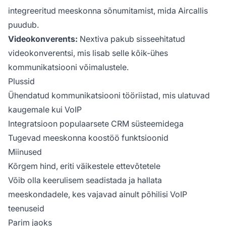
integreeritud meeskonna sõnumitamist, mida Aircallis
puudub.
Videokonverents:
Nextiva pakub sisseehitatud
videokonverentsi, mis lisab selle kõik-ühes
kommunikatsiooni võimalustele.
Plussid
Ühendatud kommunikatsiooni tööriistad, mis ulatuvad
kaugemale kui VoIP
Integratsioon populaarsete CRM süsteemidega
Tugevad meeskonna koostöö funktsioonid
Miinused
Kõrgem hind, eriti väikestele ettevõtetele
Võib olla keerulisem seadistada ja hallata
meeskondadele, kes vajavad ainult põhilisi VoIP
teenuseid
Parim jaoks