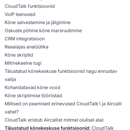
CloudTalk funktsioonid
VoIP teenused
Kõne salvestamine ja jälgimine
Oskuste põhine kõne marsruutimine
CRM integratsioon
Reaalajas analüütika
Kõne skriptid
Mitmekeelne tugi
Täiustatud kõnekeskuse funktsioonid nagu ennustav
valija
Kohandatavad kõne vood
Kõne skriptimise tööriistad
Millised on peamised erinevused CloudTalk’i ja Aircalli
vahel?
CloudTalk eristub Aircallist mitmel olulisel alal:
Täiustatud kõnekeskuse funktsioonid:
CloudTalk