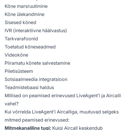
Kõne marsruutimine
Kõne ülekandmine
Sisesed kõned
IVR (interaktiivne häälvastus)
Tarkvarafoonid
Toetatud kõneseadmed
Videokõne
Piiramatu kõnete salvestamine
Piletisüsteem
Sotsiaalmeedia integratsioon
Teadmistebaasi haldus
Millised on peamised erinevused LiveAgent’i ja Aircalli
vahel?
Kui võrrelda LiveAgent’i Aircalliga, muutuvad selgeks
mitmed peamised erinevused:
Mitmekanaliline tugi:
Kuigi Aircall keskendub