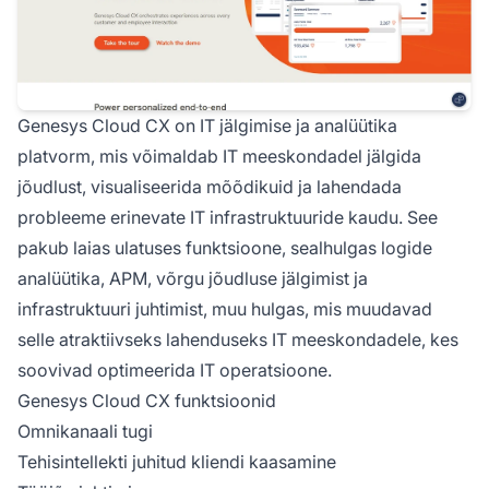
Genesys Cloud CX on IT jälgimise ja analüütika
platvorm, mis võimaldab IT meeskondadel jälgida
jõudlust, visualiseerida mõõdikuid ja lahendada
probleeme erinevate IT infrastruktuuride kaudu. See
pakub laias ulatuses funktsioone, sealhulgas logide
analüütika, APM, võrgu jõudluse jälgimist ja
infrastruktuuri juhtimist, muu hulgas, mis muudavad
selle atraktiivseks lahenduseks IT meeskondadele, kes
soovivad optimeerida IT operatsioone.
Genesys Cloud CX funktsioonid
Omnikanaali tugi
Tehisintellekti juhitud kliendi kaasamine
Võ