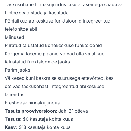
Taskukohane hinnakujundus tasuta tasemega saadaval
Lihtne seadistada ja kasutada
Põhjalikud abikeskuse funktsioonid integreeritud
telefonitoe abil
Miinused
Piiratud täiustatud kõnekeskuse funktsioonid
Kõrgema taseme plaanid võivad olla vajalikud
täiustatud funktsioonide jaoks
Parim jaoks
Väikesed kuni keskmise suurusega ettevõtted, kes
otsivad taskukohast, integreeritud abikeskuse
lahendust.
Freshdesk hinnakujundus
Tasuta prooviversioon:
Jah, 21 päeva
Tasuta:
$0 kasutaja kohta kuus
Kasv:
$18 kasutaja kohta kuus