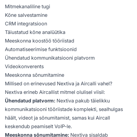
Mitmekanaliline tugi
Kõne salvestamine
CRM integratsioon
Täiustatud kõne analüütika
Meeskonna koostöö tööriistad
Automatiseerimise funktsioonid
Ühendatud kommunikatsiooni platvorm
Videokonverents
Meeskonna sõnumitamine
Millised on erinevused Nextiva ja Aircalli vahel?
Nextiva erineb Aircallist mitmel olulisel viisil:
Ühendatud platvorm:
Nextiva pakub täielikku
kommunikatsiooni tööriistade komplekti, sealhulgas
häält, videot ja sõnumitamist, samas kui Aircall
keskendub peamiselt VoIP-le.
Meeskonna sõnumitamine:
Nextiva sisaldab