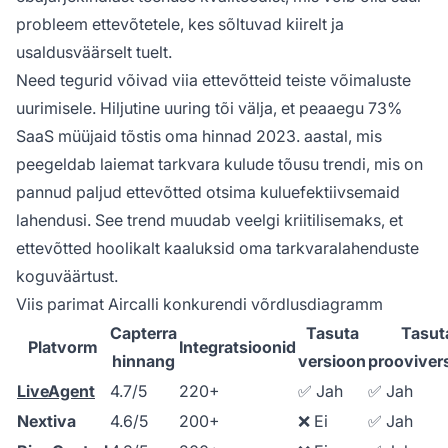
probleem ettevõtetele, kes sõltuvad kiirelt ja
usaldusväärselt tuelt.
Need tegurid võivad viia ettevõtteid teiste võimaluste
uurimisele. Hiljutine uuring tõi välja, et peaaegu 73%
SaaS müüjaid tõstis oma hinnad 2023. aastal, mis
peegeldab laiemat tarkvara kulude tõusu trendi, mis on
pannud paljud ettevõtted otsima kuluefektiivsemaid
lahendusi. See trend muudab veelgi kriitilisemaks, et
ettevõtted hoolikalt kaaluksid oma tarkvaralahenduste
koguväärtust.
Viis parimat Aircalli konkurendi võrdlusdiagramm
Capterra
Tasuta
Tasut
Platvorm
Integratsioonid
hinnang
versioon
prooviver
LiveAgent
4.7/5
220+
✅ Jah
✅ Jah
Nextiva
4.6/5
200+
❌ Ei
✅ Jah