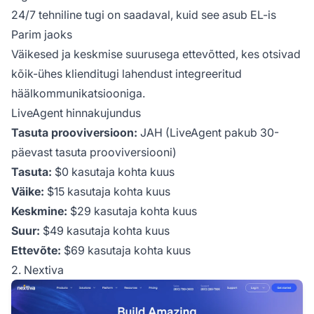
24/7 tehniline tugi on saadaval, kuid see asub EL-is
Parim jaoks
Väikesed ja keskmise suurusega ettevõtted, kes otsivad
kõik-ühes klienditugi lahendust integreeritud
häälkommunikatsiooniga.
LiveAgent hinnakujundus
Tasuta prooviversioon:
JAH (LiveAgent pakub 30-
päevast tasuta prooviversiooni)
Tasuta:
$0 kasutaja kohta kuus
Väike:
$15 kasutaja kohta kuus
Keskmine:
$29 kasutaja kohta kuus
Suur:
$49 kasutaja kohta kuus
Ettevõte:
$69 kasutaja kohta kuus
2. Nextiva