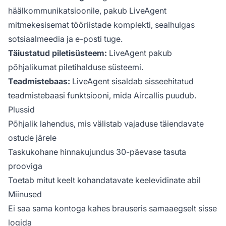
häälkommunikatsioonile, pakub LiveAgent
mitmekesisemat tööriistade komplekti, sealhulgas
sotsiaalmeedia ja e-posti tuge.
Täiustatud piletisüsteem:
LiveAgent pakub
põhjalikumat piletihalduse süsteemi.
Teadmistebaas:
LiveAgent sisaldab sisseehitatud
teadmistebaasi funktsiooni, mida Aircallis puudub.
Plussid
Põhjalik lahendus, mis välistab vajaduse täiendavate
ostude järele
Taskukohane hinnakujundus 30-päevase tasuta
prooviga
Toetab mitut keelt kohandatavate keelevidinate abil
Miinused
Ei saa sama kontoga kahes brauseris samaaegselt sisse
logida