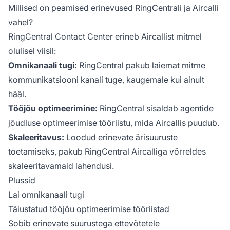
Millised on peamised erinevused RingCentrali ja Aircalli
vahel?
RingCentral Contact Center erineb Aircallist mitmel
olulisel viisil:
Omnikanaali tugi:
RingCentral pakub laiemat mitme
kommunikatsiooni kanali tuge, kaugemale kui ainult
hääl.
Tööjõu optimeerimine:
RingCentral sisaldab agentide
jõudluse optimeerimise tööriistu, mida Aircallis puudub.
Skaleeritavus:
Loodud erinevate ärisuuruste
toetamiseks, pakub RingCentral Aircalliga võrreldes
skaleeritavamaid lahendusi.
Plussid
Lai omnikanaali tugi
Täiustatud tööjõu optimeerimise tööriistad
Sobib erinevate suurustega ettevõtetele