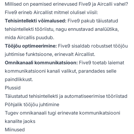
Millised on peamised erinevused Five9 ja Aircalli vahel?
Five9 erineb Aircallist mitmel olulisel viisil:
Tehisintellekti võimalused:
Five9 pakub täiustatud
tehisintellekti tööriistu, nagu ennustavad analüütika,
mida Aircallis puudub.
Tööjõu optimeerimine:
Five9 sisaldab robustset tööjõu
juhtimise funktsioone, erinevalt Aircallist.
Omnikanaali kommunikatsioon:
Five9 toetab laiemat
kommunikatsiooni kanali valikut, parandades selle
paindlikkust.
Plussid
Täiustatud tehisintellekti ja automatiseerimise tööriistad
Põhjalik tööjõu juhtimine
Tugev omnikanaali tugi erinevate kommunikatsiooni
kanalite jaoks
Miinused