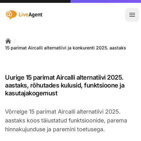
:site.title
Ava
/
Home
15 parimat Aircalli alternatiivi ja konkurenti 2025. aastaks
Uurige 15 parimat Aircalli alternatiivi 2025.
aastaks, rõhutades kulusid, funktsioone ja
kasutajakogemust
Võrrelge 15 parimat Aircalli alternatiivi 2025.
aastaks koos täiustatud funktsioonide, parema
hinnakujunduse ja paremini toetusega.