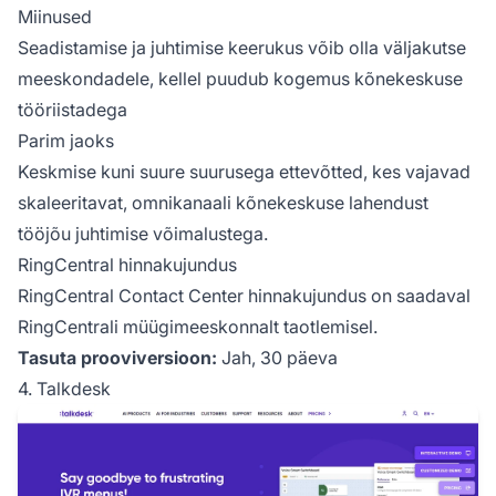
Miinused
Seadistamise ja juhtimise keerukus võib olla väljakutse
meeskondadele, kellel puudub kogemus kõnekeskuse
tööriistadega
Parim jaoks
Keskmise kuni suure suurusega ettevõtted, kes vajavad
skaleeritavat, omnikanaali kõnekeskuse lahendust
tööjõu juhtimise võimalustega.
RingCentral hinnakujundus
RingCentral Contact Center hinnakujundus on saadaval
RingCentrali müügimeeskonnalt taotlemisel.
Tasuta prooviversioon:
Jah, 30 päeva
4. Talkdesk