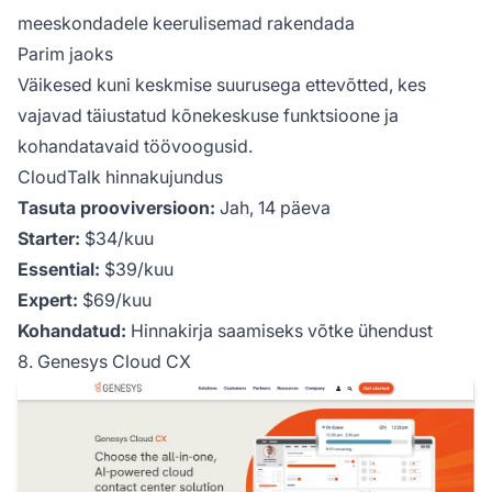
meeskondadele keerulisemad rakendada
Parim jaoks
Väikesed kuni keskmise suurusega ettevõtted, kes
vajavad täiustatud kõnekeskuse funktsioone ja
kohandatavaid töövoogusid.
CloudTalk hinnakujundus
Tasuta prooviversioon:
Jah, 14 päeva
Starter:
$34/kuu
Essential:
$39/kuu
Expert:
$69/kuu
Kohandatud:
Hinnakirja saamiseks võtke ühendust
8. Genesys Cloud CX