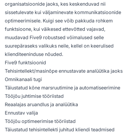
organisatsioonide jaoks, kes keskenduvad nii
sissetulevate kui väljaminevate kommunikatsioonide
optimeerimisele. Kuigi see võib pakkuda rohkem
funktsioone, kui väikesed ettevõtted vajavad,
muudavad Five9 robustsed võimalused selle
suurepäraseks valikuks neile, kellel on keerulised
klienditeeninduse nõuded.
Five9 funktsioonid
Tehisintellekt/masinõpe ennustavate analüütika jaoks
Omnikanaali tugi
Täiustatud kõne marsruutimine ja automatiseerimine
Tööjõu juhtimise tööriistad
Reaalajas aruandlus ja analüütika
Ennustav valija
Tööjõu optimeerimise tööriistad
Täiustatud tehisintellekti juhitud kliendi teadmised