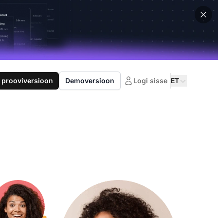
 prooviversioon
Demoversioon
Logi sisse
ET