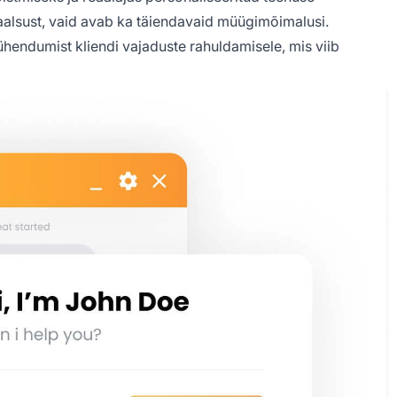
ojaalsust, vaid avab ka täiendavaid müügimõimalusi.
ühendumist kliendi vajaduste rahuldamisele, mis viib