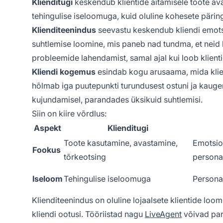
Klienditugi
keskendub klientide aitamisele toote ava
tehingulise iseloomuga, kuid oluline kohesete pärin
Klienditeenindus
seevastu keskendub kliendi emotsi
suhtlemise loomine, mis paneb nad tundma, et neid h
probleemide lahendamist, samal ajal kui loob klien
Kliendi kogemus
esindab kogu arusaama, mida klie
hõlmab iga puutepunkti turundusest ostuni ja kauge
kujundamisel, parandades üksikuid suhtlemisi.
Siin on kiire võrdlus:
Aspekt
Klienditugi
Toote kasutamine, avastamine,
Emotsio
Fookus
tõrkeotsing
persona
Iseloom
Tehingulise iseloomuga
Persona
Klienditeenindus on oluline lojaalsete klientide lo
kliendi ootusi. Tööriistad nagu
LiveAgent
võivad par