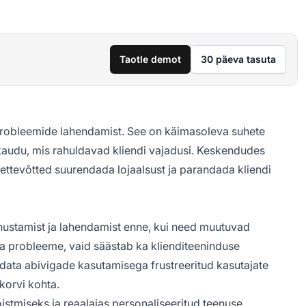
Taotle demot
30 päeva tasuta
 probleemide lahendamist. See on käimasoleva suhete
kaudu, mis rahuldavad kliendi vajadusi. Keskendudes
ettevõtted suurendada lojaalsust ja parandada kliendi
nustamist ja lahendamist enne, kui need muutuvad
ta probleeme, vaid säästab ka klienditeeninduse
data abivigade kasutamisega frustreeritud kasutajate
korvi kohta.
istmiseks ja reaalajas personaliseeritud teenuse