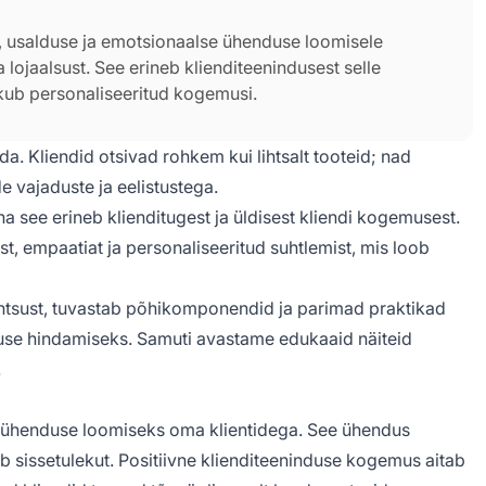
e, usalduse ja emotsionaalse ühenduse loomisele
lojaalsust. See erineb klienditeenindusest selle
kub personaliseeritud kogemusi.
da. Kliendid otsivad rohkem kui lihtsalt tooteid; nad
 vajaduste ja eelistustega.
a see erineb klienditugest ja üldisest kliendi kogemusest.
t, empaatiat ja personaliseeritud suhtlemist, mis loob
tähtsust, tuvastab põhikomponendid ja parimad praktikad
use hindamiseks. Samuti avastame edukaaid näiteid
.
e ühenduse loomiseks oma klientidega. See ühendus
 sissetulekut. Positiivne klienditeeninduse kogemus aitab