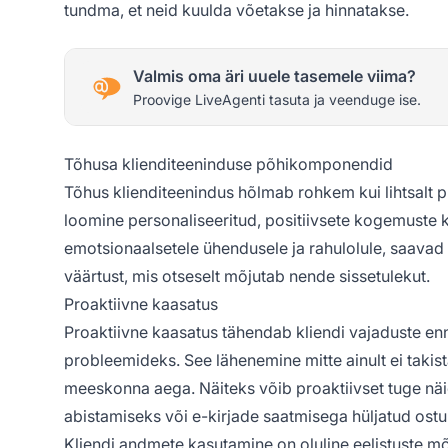
tundma, et neid kuulda võetakse ja hinnatakse.
Valmis oma äri uuele tasemele viima?
Proovige LiveAgenti tasuta ja veenduge ise.
Tõhusa klienditeeninduse põhikomponendid
Tõhus klienditeenindus hõlmab rohkem kui lihtsalt
loomine personaliseeritud, positiivsete kogemuste 
emotsionaalsetele ühendusele ja rahulolule, saavad 
väärtust, mis otseselt mõjutab nende sissetulekut.
Proaktiivne kaasatus
Proaktiivne kaasatus tähendab kliendi vajaduste en
probleemideks. See lähenemine mitte ainult ei takis
meeskonna aega. Näiteks võib proaktiivset tuge näi
abistamiseks või e-kirjade saatmisega hüljatud ostu
Kliendi andmete kasutamine on oluline eelistuste mõ