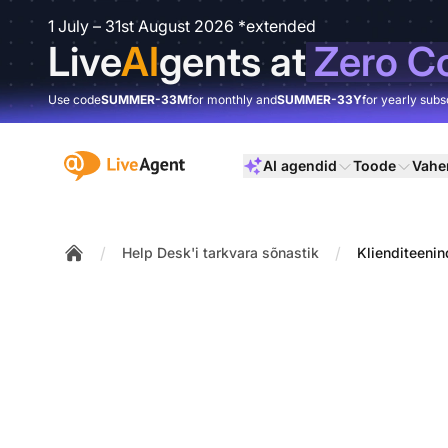
1 July – 31st August 2026 *extended
Live
AI
gents at
Zero C
Use code
SUMMER-33M
for monthly and
SUMMER-33Y
for yearly subs
:site.title
AI agendid
Toode
Vahe
/
/
Help Desk'i tarkvara sõnastik
Klienditeeni
Home