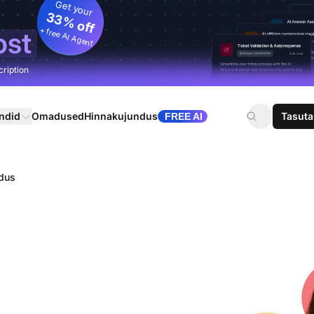
Get your
33% off
+ free AI Agent
ost
cription
ndid
Omadused
Hinnakujundus
Tasuta
FREE AI
ndus