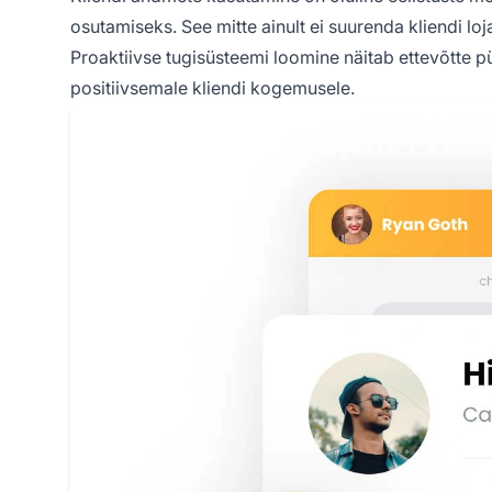
osutamiseks. See mitte ainult ei suurenda kliendi l
Proaktiivse tugisüsteemi loomine näitab ettevõtte p
positiivsemale kliendi kogemusele.