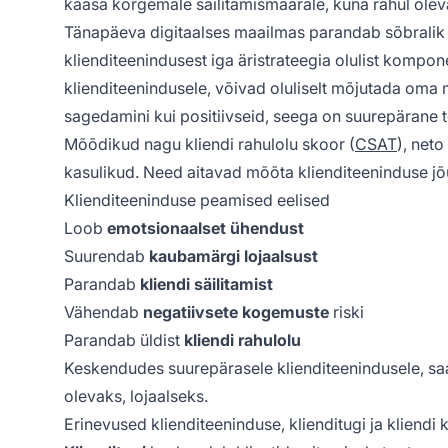
kaasa kõrgemale säilitamismäärale, kuna rahul olev
Tänapäeva digitaalses maailmas parandab sõbralik 
klienditeenindusest iga äristrateegia olulist kompon
klienditeenindusele, võivad oluliselt mõjutada oma
sagedamini kui positiivseid, seega on suurepärane t
Mõõdikud nagu kliendi rahulolu skoor (
CSAT
), net
kasulikud. Need aitavad mõõta klienditeeninduse jõ
Klienditeeninduse peamised eelised
Loob
emotsionaalset ühendust
Suurendab
kaubamärgi lojaalsust
Parandab
kliendi säilitamist
Vähendab
negatiivsete kogemuste
riski
Parandab üldist
kliendi rahulolu
Keskendudes suurepärasele klienditeenindusele, saa
olevaks, lojaalseks.
Erinevused klienditeeninduse, klienditugi ja kliend