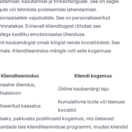
stamisel, kasutamisel ja tõrkeotsingusel. See on sageli
gute või tehniliste probleemide lahendamisel.
onaalsetele vajadustele. See on personaliseeritud
innatakse. Erinevalt klienditugest rõhutab see
tidega kestliku emotsionaalse ühenduse.
nt kaubamärgist omab kõigist nende koostöödest. See
male. Klienditeenindus mängib rolli selle kogemuse
Klienditeenindus
Kliendi kogemus
naalne ühendus,
Üldine kaubamärgi taju
lisatsioon
Kumulatiivne toote või teenuse
liseeritud kaasatus
koostöö
omiseks, pakkudes positiivseid kogemusi, mis ületavad
andada teie klienditeeninduse programmi, muutes kliendid