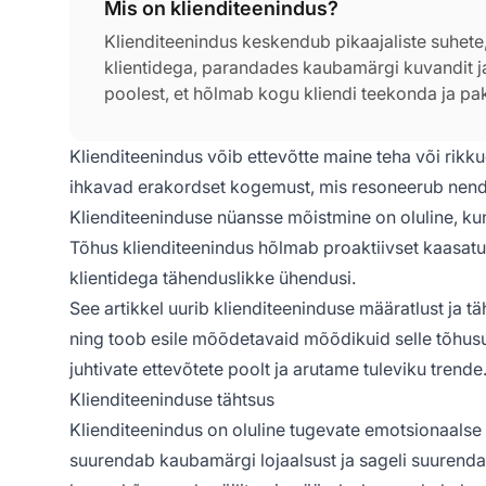
Mis on klienditeenindus?
Klienditeenindus keskendub pikaajaliste suhet
klientidega, parandades kaubamärgi kuvandit ja 
poolest, et hõlmab kogu kliendi teekonda ja pa
Klienditeenindus võib ettevõtte maine teha või rikku
ihkavad erakordset kogemust, mis resoneerub nende
Klienditeeninduse nüansse mõistmine on oluline, kun
Tõhus klienditeenindus hõlmab proaktiivset kaasatus
klientidega tähenduslikke ühendusi.
See artikkel uurib klienditeeninduse määratlust ja 
ning toob esile mõõdetavaid mõõdikuid selle tõhus
juhtivate ettevõtete poolt ja arutame tuleviku trende
Klienditeeninduse tähtsus
Klienditeenindus on oluline tugevate emotsionaals
suurendab kaubamärgi lojaalsust ja sageli suurendab