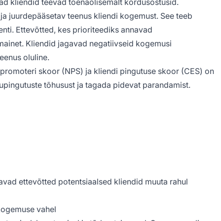
ad kliendid teevad tõenäolisemalt kordusostusid.
ja juurdepääsetav teenus kliendi kogemust. See teeb
enti. Ettevõtted, kes prioriteediks annavad
 mainet. Kliendid jagavad negatiivseid kogemusi
eenus oluline.
o promoteri skoor (NPS) ja kliendi pingutuse skoor (CES) on
upingutuste tõhusust ja tagada pidevat parandamist.
vad ettevõtted potentsiaalsed kliendid muuta rahul
i kogemuse vahel