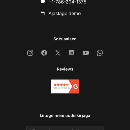
+1-786-204-1375
Ajastage demo
Sotsiaalsed
Instagram
Facebook
X
Linkedin
Youtube
Whatsapp
Reviews
Liituge meie uudiskirjaga
Email address