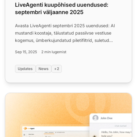
LiveAgenti kuupõhised uuendused:
septembri väljaanne 2025
Avasta LiveAgenti septembri 2025 uuendused: AI
mustandi koostaja, täiustatud passiivse vestluse
kogemus, ümberkujundatud piletifiltrid, suletud
piletid kliendip...
Sep 15, 2025
2 min lugemist
Updates
News
+2
LiveAgent kuised uuendused: jaanuar 2025