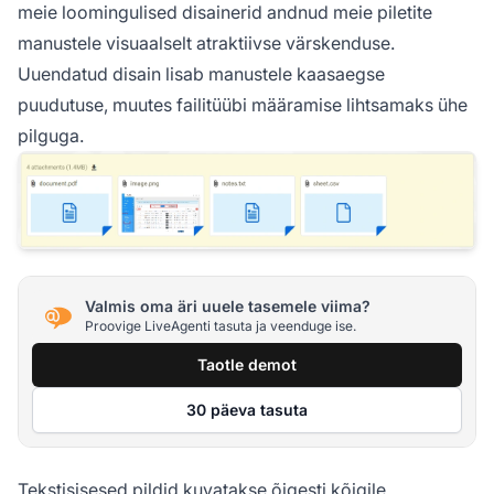
meie loomingulised disainerid andnud meie piletite
manustele visuaalselt atraktiivse värskenduse.
Uuendatud disain lisab manustele kaasaegse
puudutuse, muutes failitüübi määramise lihtsamaks ühe
pilguga.
Valmis oma äri uuele tasemele viima?
Proovige LiveAgenti tasuta ja veenduge ise.
Taotle demot
30 päeva tasuta
Tekstisisesed pildid kuvatakse õigesti kõigile