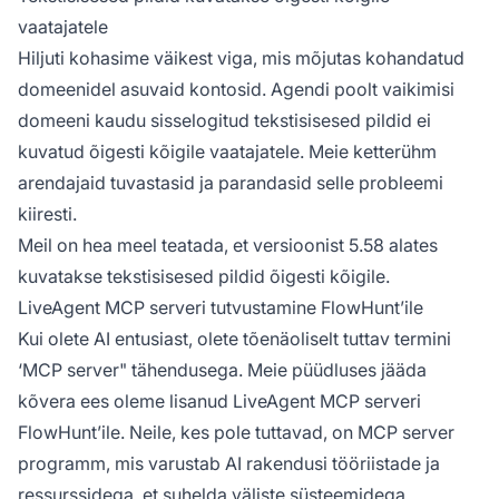
vaatajatele
Hiljuti kohasime väikest viga, mis mõjutas kohandatud
domeenidel asuvaid kontosid. Agendi poolt vaikimisi
domeeni kaudu sisselogitud tekstisisesed pildid ei
kuvatud õigesti kõigile vaatajatele. Meie ketterühm
arendajaid tuvastasid ja parandasid selle probleemi
kiiresti.
Meil on hea meel teatada, et versioonist 5.58 alates
kuvatakse tekstisisesed pildid õigesti kõigile.
LiveAgent MCP serveri tutvustamine FlowHunt’ile
Kui olete AI entusiast, olete tõenäoliselt tuttav termini
‘MCP server" tähendusega. Meie püüdluses jääda
kõvera ees oleme lisanud LiveAgent MCP serveri
FlowHunt’ile. Neile, kes pole tuttavad, on MCP server
programm, mis varustab AI rakendusi tööriistade ja
ressurssidega, et suhelda väliste süsteemidega.