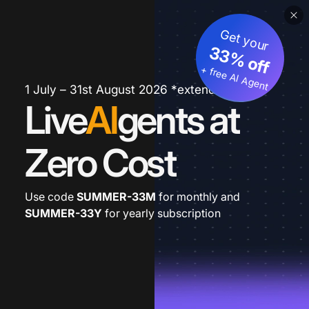
Get your
33% off
+ free AI Agent
1 July – 31st August 2026 *extended
Live
AI
gents at
Zero Cost
Use code
SUMMER-33M
for monthly and
SUMMER-33Y
for yearly subscription