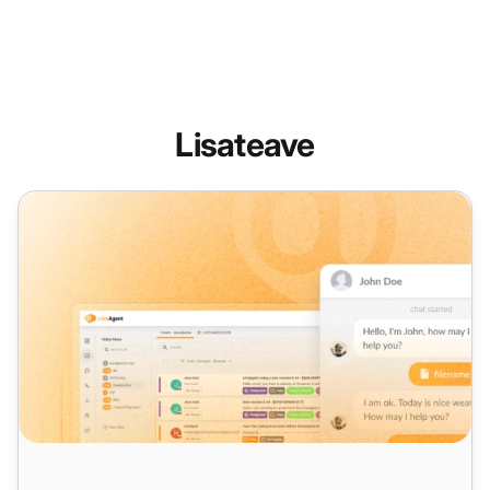
Lisateave
LiveAgenti kuupõhised uuendused: septembri väljaanne 2