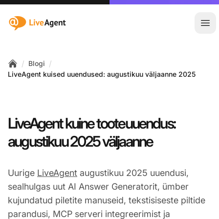
:site.title
Ava
/
/
Blogi
Home
LiveAgent kuised uuendused: augustikuu väljaanne 2025
LiveAgent kuine tooteuuendus:
augustikuu 2025 väljaanne
Uurige
LiveAgent
augustikuu 2025 uuendusi,
sealhulgas uut AI Answer Generatorit, ümber
kujundatud piletite manuseid, tekstisiseste piltide
parandusi, MCP serveri integreerimist ja