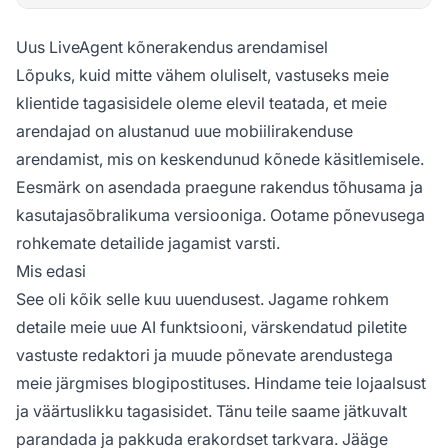
Uus LiveAgent kõnerakendus arendamisel
Lõpuks, kuid mitte vähem oluliselt, vastuseks meie
klientide tagasisidele oleme elevil teatada, et meie
arendajad on alustanud uue mobiilirakenduse
arendamist, mis on keskendunud kõnede käsitlemisele.
Eesmärk on asendada praegune rakendus tõhusama ja
kasutajasõbralikuma versiooniga. Ootame põnevusega
rohkemate detailide jagamist varsti.
Mis edasi
See oli kõik selle kuu uuendusest. Jagame rohkem
detaile meie uue AI funktsiooni, värskendatud piletite
vastuste redaktori ja muude põnevate arendustega
meie järgmises blogipostituses. Hindame teie lojaalsust
ja väärtuslikku tagasisidet. Tänu teile saame jätkuvalt
parandada ja pakkuda erakordset tarkvara. Jääge