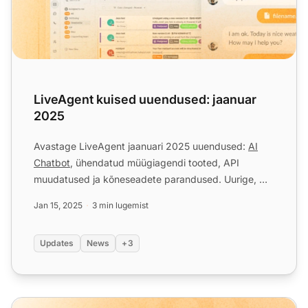
LiveAgent kuised uuendused: jaanuar
2025
Avastage LiveAgent jaanuari 2025 uuendused:
AI
Chatbot
, ühendatud müügiagendi tooted, API
muudatused ja kõneseadete parandused. Uurige, mis
tuleb järgmisena!...
Jan 15, 2025
3 min lugemist
Updates
News
+3
LiveAgent'i kuukasuline toodeteuuendus: mai väljaanne