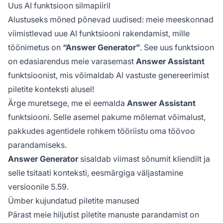
Uus AI funktsioon silmapiiril
Alustuseks mõned põnevad uudised: meie meeskonnad
viimistlevad uue AI funktsiooni rakendamist, mille
töönimetus on
“Answer Generator”
. See uus funktsioon
on edasiarendus meie varasemast
Answer Assistant
funktsioonist, mis võimaldab AI vastuste genereerimist
piletite konteksti alusel!
Ärge muretsege, me ei eemalda
Answer Assistant
funktsiooni. Selle asemel pakume mõlemat võimalust,
pakkudes agentidele rohkem tööriistu oma töövoo
parandamiseks.
Answer Generator
sisaldab viimast sõnumit kliendilt ja
selle tsitaati konteksti, eesmärgiga väljastamine
versioonile 5.59.
Ümber kujundatud piletite manused
Pärast meie hiljutist piletite manuste parandamist on