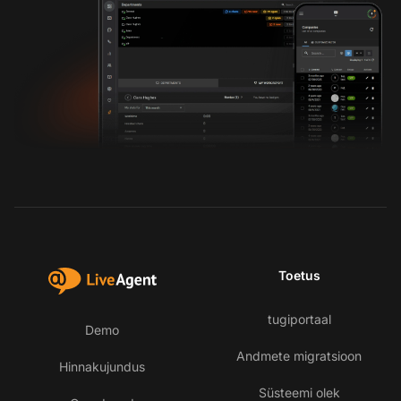
Toetus
tugiportaal
Demo
Andmete migratsioon
Hinnakujundus
Süsteemi olek