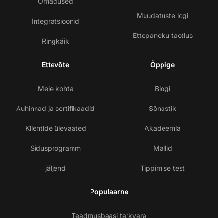
Omadused
Muudatuste logi
Integratsioonid
Ettepaneku taotlus
Ringkäik
Ettevõte
Õppige
Meie kohta
Blogi
Auhinnad ja sertifikaadid
Sõnastik
Klientide ülevaated
Akadeemia
Sidusprogramm
Mallid
jäljend
Tippimise test
Populaarne
Teadmusbaasi tarkvara