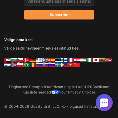
Subscribe
Valige oma keel
Valige saidil navigeerimiseks eelistatud keel.
Tingimused
Turvapoliitika
Privaatsuspoliitika
GDPR
Saidikaart
Küpsiste seaded
Your Privacy Choices
© 2004-2026 Quality Unit, LLC. Kõik õigused kaitstud.