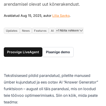
arendamisel olevat uut kõnerakendust.
Aug 15, 2025
Avaldatud Aug 15, 2025, autor
Lilia Savko
.
+1 Näita rohkem
Updates
News
Features
AI
Proovige LiveAgent
Plaanige demo
Tekstisisesed pildid parandatud, piletite manused
ümber kujundatud ja ees ootav AI “Answer Generator”
funktsioon – august oli täis parandusi, mis on loodud
teie töövoo optimeerimiseks. Siin on kõik, mida peate
teadma: