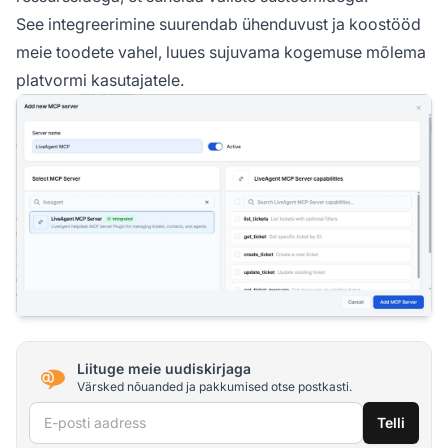
See integreerimine suurendab ühenduvust ja koostööd
meie toodete vahel, luues sujuvama kogemuse mõlema
platvormi kasutajatele.
Liituge meie uudiskirjaga
Värsked nõuanded ja pakkumised otse postkasti.
E-posti aadress
Telli