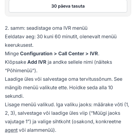
30 päeva tasuta
2. samm: seadistage oma IVR menüü
Eeldatav aeg: 30 kuni 60 minutit, olenevalt menüü
keerukusest.
Minge
Configuration > Call Center > IVR
.
Klõpsake
Add IVR
ja andke sellele nimi (näiteks
“Põhimenüü”).
Laadige üles või salvestage oma tervitussõnum. See
mängib menüü valikute ette. Hoidke seda alla 10
sekundi.
Lisage menüü valikud. Iga valiku jaoks: määrake võti (1,
2, 3), salvestage või laadige üles viip (“Müügi jaoks
vajutage 1”) ja valige sihtkoht (osakond, konkreetne
agent
või alammenüü).