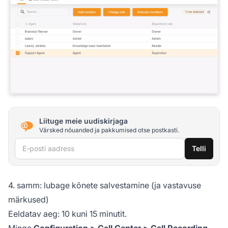
Liituge meie uudiskirjaga
Värsked nõuanded ja pakkumised otse postkasti.
E-posti aadress
Telli
4. samm: lubage kõnete salvestamine (ja vastavuse
märkused)
Eeldatav aeg: 10 kuni 15 minutit.
Minge
Configuration > Call Center >
Call Recording
.