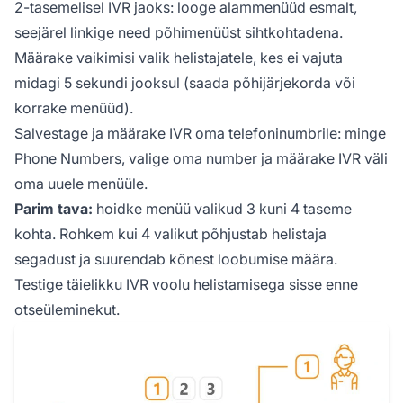
2-tasemelisel IVR jaoks: looge alammenüüd esmalt,
seejärel linkige need põhimenüüst sihtkohtadena.
Määrake vaikimisi valik helistajatele, kes ei vajuta
midagi 5 sekundi jooksul (saada põhijärjekorda või
korrake menüüd).
Salvestage ja määrake IVR oma telefoninumbrile: minge
Phone Numbers, valige oma number ja määrake IVR väli
oma uuele menüüle.
Parim tava:
hoidke menüü valikud 3 kuni 4 taseme
kohta. Rohkem kui 4 valikut põhjustab helistaja
segadust ja suurendab kõnest loobumise määra.
Testige täielikku IVR voolu helistamisega sisse enne
otseüleminekut.