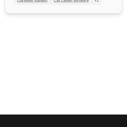
Customer support
Call Center software
+2