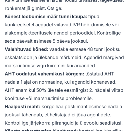
rohkemat jälgimist. Otsige:
Kõnest loobumise määr tunni kaupa:
tipud
konkreetsetel aegadel viitavad IVR hõõrdumisele või
alakomplekteeritusele nendel perioodidel. Kontrollige
seda päevalt esimese 5 päeva jooksul.
Valehituvad kõned:
vaadake esmase 48 tunni jooksul
eskalatsioon ja ülekande märkmeid. Agendid märgivad
marsruutimise vigu kiiremini kui aruanded.
AHT oodatust vahemikust kõrgem:
tõstatud AHT
nädala 1 ajal on normaalne, kui agendid kohanevad.
AHT enam kui 50% üle teie eesmärgist 2. nädalal viitab
koolituse või marsruutimise probleemile.
Häälposti maht:
kõrge häälposti maht esimese nädala
jooksul tähendab, et helistajad ei jõua agentidele.
Kontrollige järjekorra piiranguid ja ülevoolu seadistusi.
Kõnete salvestamise kinnitused:
kontrollige juhusliku