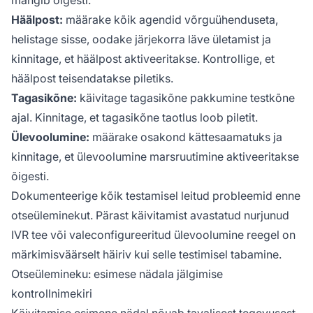
Häälpost:
määrake kõik agendid võrguühenduseta,
helistage sisse, oodake järjekorra läve ületamist ja
kinnitage, et häälpost aktiveeritakse. Kontrollige, et
häälpost teisendatakse piletiks.
Tagasikõne:
käivitage tagasikõne pakkumine testkõne
ajal. Kinnitage, et tagasikõne taotlus loob piletit.
Ülevoolumine:
määrake osakond kättesaamatuks ja
kinnitage, et ülevoolumine marsruutimine aktiveeritakse
õigesti.
Dokumenteerige kõik testamisel leitud probleemid enne
otseüleminekut. Pärast käivitamist avastatud nurjunud
IVR tee või valeconfigureeritud ülevoolumine reegel on
märkimisväärselt häiriv kui selle testimisel tabamine.
Otseülemineku: esimese nädala jälgimise
kontrollnimekiri
Käivitamise esimene nädal nõuab tavalisest tegevusest