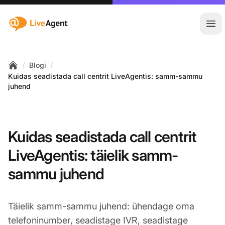
:site.title
Ava
/
/
Blogi
Home
Kuidas seadistada call centrit LiveAgentis: samm-sammu
juhend
Kuidas seadistada call centrit
LiveAgentis: täielik samm-
sammu juhend
Täielik samm-sammu juhend: ühendage oma
telefoninumber, seadistage IVR, seadistage