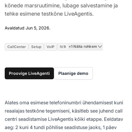
kõnede marsruutimine, lubage salvestamine ja
tehke esimene testkõne LiveAgentis.
Jun 5, 2026
Avaldatud Jun 5, 2026.
+1 Näita rohkem
CallCenter
Setup
VoIP
IVR
Proovige LiveAgenti
Plaanige demo
Alates oma esimese telefoninumbri ühendamisest kuni
reaalajas testkõne tegemiseni, käsitleb see juhend call
centri seadistamise LiveAgentis kõiki etappe. Eeldatav
aeg: 2 kuni 4 tundi põhilise seadistuse jaoks, 1 päev