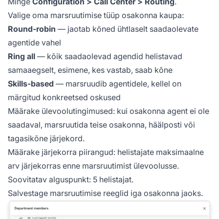
Minge
Configuration > Call Center > Routing
.
Valige oma marsruutimise tüüp osakonna kaupa:
Round-robin
— jaotab kõned ühtlaselt saadaolevate
agentide vahel
Ring all
— kõik saadaolevad agendid helistavad
samaaegselt, esimene, kes vastab, saab kõne
Skills-based
— marsruudib agentidele, kellel on
märgitud konkreetsed oskused
Määrake ülevoolutingimused: kui osakonna agent ei ole
saadaval, marsruutida teise osakonna, häälposti või
tagasikõne järjekord.
Määrake järjekorra piirangud: helistajate maksimaalne
arv järjekorras enne marsruutimist ülevoolusse.
Soovitatav alguspunkt: 5 helistajat.
Salvestage marsruutimise reeglid iga osakonna jaoks.