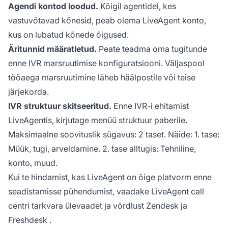
Agendi kontod loodud.
Kõigil agentidel, kes
vastuvõtavad kõnesid, peab olema LiveAgent konto,
kus on lubatud kõnede õigused.
Äritunnid määratletud.
Peate teadma oma tugitunde
enne IVR marsruutimise konfiguratsiooni. Väljaspool
tööaega marsruutimine läheb häälpostile või teise
järjekorda.
IVR struktuur skitseeritud.
Enne IVR-i ehitamist
LiveAgentis, kirjutage menüü struktuur paberile.
Maksimaalne soovituslik sügavus: 2 taset. Näide: 1. tase:
Müük, tugi, arveldamine. 2. tase alltugis: Tehniline,
konto, muud.
Kui te hindamist, kas LiveAgent on õige platvorm enne
seadistamisse pühendumist, vaadake
LiveAgent call
centri tarkvara ülevaadet
ja võrdlust
Zendesk
ja
Freshdesk
.