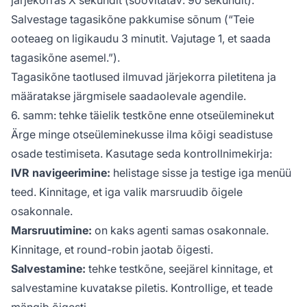
Salvestage tagasikõne pakkumise sõnum (“Teie
ooteaeg on ligikaudu 3 minutit. Vajutage 1, et saada
tagasikõne asemel.”).
Tagasikõne taotlused ilmuvad järjekorra piletitena ja
määratakse järgmisele saadaolevale agendile.
6. samm: tehke täielik testkõne enne otseüleminekut
Ärge minge otseüleminekusse ilma kõigi seadistuse
osade testimiseta. Kasutage seda kontrollnimekirja:
IVR navigeerimine:
helistage sisse ja testige iga menüü
teed. Kinnitage, et iga valik marsruudib õigele
osakonnale.
Marsruutimine:
on kaks agenti samas osakonnale.
Kinnitage, et round-robin jaotab õigesti.
Salvestamine:
tehke testkõne, seejärel kinnitage, et
salvestamine kuvatakse piletis. Kontrollige, et teade
mängib õigesti.