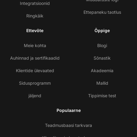
Integratsioonid
Ettepaneku taotlus
Ringkäik
Ettevõte
Õppige
Meie kohta
Blogi
Auhinnad ja sertifikaadid
Sõnastik
Klientide ülevaated
Akadeemia
Sidusprogramm
Mallid
jäljend
Tippimise test
Populaarne
Teadmusbaasi tarkvara