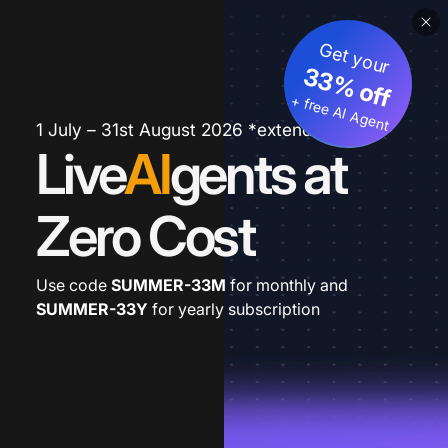
Get your
33% off
+ free AI Agent
1 July – 31st August 2026 *extended
Live
AI
gents at
Zero Cost
Use code
SUMMER-33M
for monthly and
SUMMER-33Y
for yearly subscription