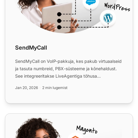
SendMyCall
SendMyCall on VoIP-pakkuja, kes pakub virtuaalseid
ja tasuta numbreid, PBX-süsteeme ja kõnehaldust.
See integreeritakse LiveAgentiga tõhusa
kõnekeskuse halduse ...
Jan 20, 2026
2 min lugemist
VoIPstudio