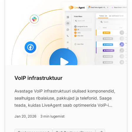
VoIP infrastruktuur
Avastage VoIP infrastruktuuri olulised komponendid,
sealhulgas ribalaiuse, pakkujad ja telefonid. Saage
teada, kuidas LiveAgent saab optimeerida VoIP-i
kõnekesk...
Jan 20, 2026
3 min lugemist