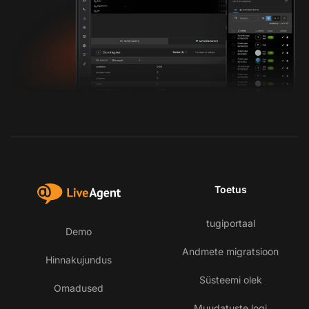
Toetus
tugiportaal
Demo
Andmete migratsioon
Hinnakujundus
Süsteemi olek
Omadused
Muudatuste logi