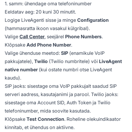
1. samm: ühendage oma telefoninumber
Eeldatav aeg: 20 kuni 30 minutit.
Logige LiveAgenti sisse ja minge
Configuration
(hammasratta ikoon vasakul külgribal).
Valige
Call Center
, seejärel
Phone Numbers
.
Klõpsake
Add Phone Number
.
Valige ühenduse meetod:
SIP
(enamikule VoIP
pakkujatele),
Twilio
(Twilio numbritele) või
LiveAgent
native number
(kui ostate numbri otse LiveAgent
kaudu).
SIP jaoks: sisestage oma VoIP pakkujalt saadud SIP
serveri aadress, kasutajanimi ja parool. Twilio jaoks:
sisestage oma Account SID, Auth Token ja Twilio
telefoninumber, mida soovite kasutada.
Klõpsake
Test Connection
. Roheline olekuindikaator
kinnitab, et ühendus on aktiivne.