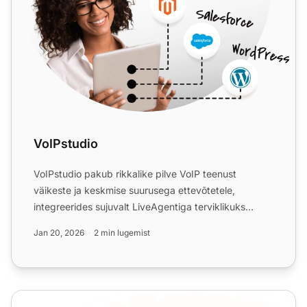
VoIPstudio
VoIPstudio pakub rikkalike pilve VoIP teenust
väikeste ja keskmise suurusega ettevõtetele,
integreerides sujuvalt LiveAgentiga terviklikuks
klienditoe lahenduse...
Jan 20, 2026
2 min lugemist
VoIP infrastruktuur