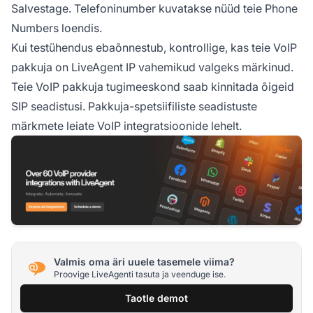
Salvestage. Telefoninumber kuvatakse nüüd teie Phone
Numbers loendis.
Kui testühendus ebaõnnestub, kontrollige, kas teie VoIP
pakkuja on LiveAgent IP vahemikud valgeks märkinud.
Teie VoIP pakkuja tugimeeskond saab kinnitada õigeid
SIP seadistusi. Pakkuja-spetsiifiliste seadistuste
märkmete leiate VoIP integratsioonide lehelt.
Valmis oma äri uuele tasemele viima?
Proovige LiveAgenti tasuta ja veenduge ise.
Taotle demot