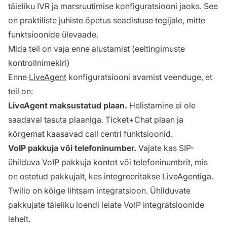
täieliku IVR ja marsruutimise konfiguratsiooni jaoks. See
on praktiliste juhiste õpetus seadistuse tegijale, mitte
funktsioonide ülevaade.
Mida teil on vaja enne alustamist (eeltingimuste
kontrollnimekiri)
Enne
LiveAgent
konfiguratsiooni avamist veenduge, et
teil on:
LiveAgent maksustatud plaan.
Helistamine ei ole
saadaval tasuta plaaniga. Ticket+Chat plaan ja
kõrgemat kaasavad call centri funktsioonid.
VoIP pakkuja või telefoninumber.
Vajate kas SIP-
ühilduva VoIP pakkuja kontot või telefoninumbrit, mis
on ostetud pakkujalt, kes integreeritakse LiveAgentiga.
Twilio on kõige lihtsam integratsioon. Ühilduvate
pakkujate täieliku loendi leiate VoIP integratsioonide
lehelt.