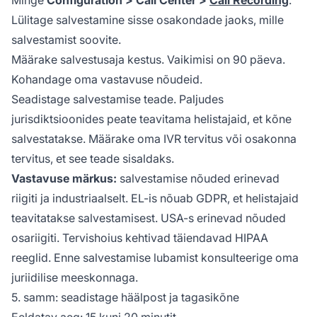
Lülitage salvestamine sisse osakondade jaoks, mille
salvestamist soovite.
Määrake salvestusaja kestus. Vaikimisi on 90 päeva.
Kohandage oma vastavuse nõudeid.
Seadistage salvestamise teade. Paljudes
jurisdiktsioonides peate teavitama helistajaid, et kõne
salvestatakse. Määrake oma IVR tervitus või osakonna
tervitus, et see teade sisaldaks.
Vastavuse märkus:
salvestamise nõuded erinevad
riigiti ja industriaalselt. EL-is nõuab GDPR, et helistajaid
teavitatakse salvestamisest. USA-s erinevad nõuded
osariigiti. Tervishoius kehtivad täiendavad HIPAA
reeglid. Enne salvestamise lubamist konsulteerige oma
juriidilise meeskonnaga.
5. samm: seadistage häälpost ja tagasikõne
Eeldatav aeg: 15 kuni 20 minutit.