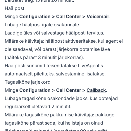
Häälpost
Minge
Configuration > Call Center > Voicemail
.
Lubage häälpost igale osakonnale.
Laadige üles või salvestage häälposti tervitus.
Määrake käivitaja: häälpost aktiveeritakse, kui agent ei
ole saadaval, või pärast järjekorra ootamise läve
(näiteks pärast 3 minutit järjekorras).
Häälposti sõnumid teisendatakse LiveAgentis
automaatselt piletiteks, salvestamine lisatakse.
Tagasikõne järjekord
Minge
Configuration > Call Center >
Callback
.
Lubage tagasikõne osakondade jaoks, kus ooteajad
regulaarselt ületavad 2 minutit.
Määrake tagasikõne pakkumise käivitaja: pakkuge
tagasikõne pärast seda, kui helistaja on olnud
järjekorras X sekundit (soovitatav: 90 sekundit).