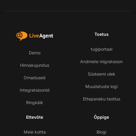
Toetus
tugiportaal
Demo
Andmete migratsioon
Hinnakujundus
Süsteemi olek
Omadused
Muudatuste logi
Integratsioonid
Ettepaneku taotlus
Ringkäik
Ettevõte
Õppige
Meie kohta
Blogi