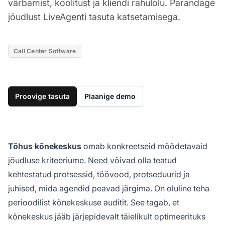
värbamist, koolitust ja kliendi rahulolu. Parandage
jõudlust LiveAgenti tasuta katsetamisega.
Call Center Software
Proovige tasuta
Plaanige demo
Tõhus kõnekeskus
omab konkreetseid mõõdetavaid
jõudluse kriteeriume. Need võivad olla teatud
kehtestatud protsessid, töövood, protseduurid ja
juhised, mida agendid peavad järgima. On oluline teha
perioodilist kõnekeskuse auditit. See tagab, et
kõnekeskus jääb järjepidevalt täielikult optimeerituks