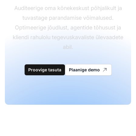
Auditeerige oma kõnekeskust põhjalikult ja
tuvastage parandamise võimalused.
Optimeerige jõudlust, agentide tõhusust ja
kliendi rahulolu tegevuskavaliste ülevaadete
abil.
Proovige tasuta
Plaanige demo