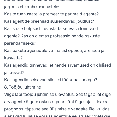
järgmistele põhiküsimustele:
Kas te tunnustate ja premeerite parimaid agente?
Kas agentide preemiad suurendavad jõudlust?
Kas saate hõlpsasti tuvastada kehvasti toimivaid
agente? Kas on olemas protsessid nende oskuste
parandamiseks?
Kas pakute agentidele võimalust õppida, areneda ja
kasvada?
Kas agendid tunnevad, et nende arvamused on olulised
ja loevad?
Kas agendid seisavad silmitsi töökoha survega?
8. Tööjõu juhtimine
Viige läbi tööjõu juhtimise ülevaatus. See tagab, et õige
arv agente õigete oskustega on tööl õigel ajal. Lisaks
prognoosi täpsuse analüüsimisele vaadake üle, kuidas
ajakavad luuakse või kas agentide eelistused võetakse