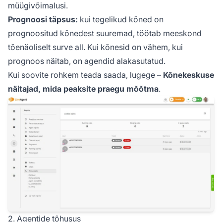
müügivõimalusi.
Prognoosi täpsus:
kui tegelikud kõned on
prognoositud kõnedest suuremad, töötab meeskond
tõenäoliselt surve all. Kui kõnesid on vähem, kui
prognoos näitab, on agendid alakasutatud.
Kui soovite rohkem teada saada, lugege –
Kõnekeskuse
näitajad, mida peaksite praegu mõõtma
.
2. Agentide tõhusus