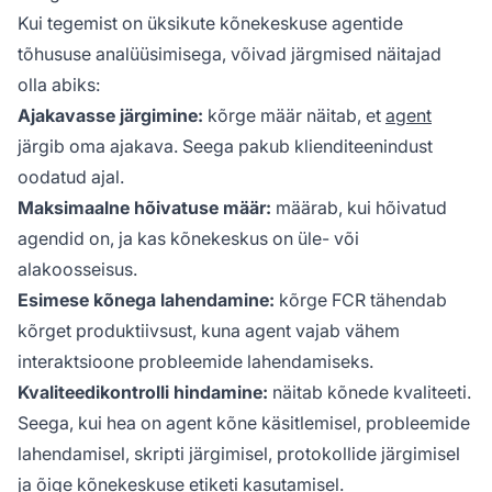
Kui tegemist on üksikute kõnekeskuse agentide
tõhususe analüüsimisega, võivad järgmised näitajad
olla abiks:
Ajakavasse järgimine:
kõrge määr näitab, et
agent
järgib oma ajakava. Seega pakub klienditeenindust
oodatud ajal.
Maksimaalne hõivatuse määr:
määrab, kui hõivatud
agendid on, ja kas kõnekeskus on üle- või
alakoosseisus.
Esimese kõnega lahendamine:
kõrge FCR tähendab
kõrget produktiivsust, kuna agent vajab vähem
interaktsioone probleemide lahendamiseks.
Kvaliteedikontrolli hindamine:
näitab kõnede kvaliteeti.
Seega, kui hea on agent kõne käsitlemisel, probleemide
lahendamisel, skripti järgimisel, protokollide järgimisel
ja õige kõnekeskuse etiketi kasutamisel.