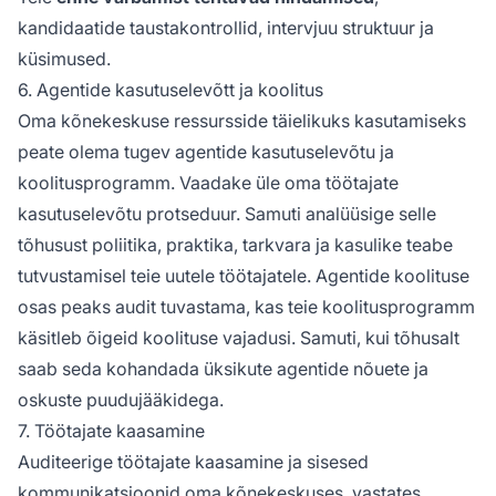
kandidaatide taustakontrollid, intervjuu struktuur ja
küsimused.
6. Agentide kasutuselevõtt ja koolitus
Oma kõnekeskuse ressursside täielikuks kasutamiseks
peate olema tugev agentide kasutuselevõtu ja
koolitusprogramm. Vaadake üle oma töötajate
kasutuselevõtu protseduur. Samuti analüüsige selle
tõhusust poliitika, praktika, tarkvara ja kasulike teabe
tutvustamisel teie uutele töötajatele. Agentide koolituse
osas peaks audit tuvastama, kas teie koolitusprogramm
käsitleb õigeid koolituse vajadusi. Samuti, kui tõhusalt
saab seda kohandada üksikute agentide nõuete ja
oskuste puudujääkidega.
7. Töötajate kaasamine
Auditeerige töötajate kaasamine ja sisesed
kommunikatsioonid oma kõnekeskuses, vastates