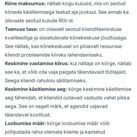
Kõne maksumus:
näitab kogu kulusid, mis on seotud
kõnede käsitlemisega teatud aja jooksul. See annab ka
ülevaate seotud kulude ROI-st.
Teenuse tase:
on otseselt seotud klienditeeninduse
kvaliteediga ja sissetulevate kõnekeskuse jõudlusega.
See näitab, kas kõnekeskusel on piisavalt ressursse
kliendi probleemide kiireks lahendamiseks.
Keskmine vastamise kiirus:
kui näitaja on kõrge, näitab
see ka, et võib olla vaja palgata täiendavaid töötajaid.
Seega kliendi rahulolu säilitamiseks.
Keskmine käsitlemise aeg:
kõrge keskmine käsitlemise
aeg tähendab, et kliendid ootavad vastuste vahel pikka
aega. See on sageli märk, et agendid vajavad
täiendavat koolitust.
Loobumise määr:
kõrge loobumise määr võib
põhjustada rahul olemata kliente ja kaotatud