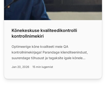
Kõnekeskuse kvaliteedikontrolli
kontrollnimekiri
Optimeerige kõne kvaliteeti meie QA
kontrollnimekirjaga! Parandage klienditeenindust,
suurendage tõhusust ja tagaksite igale kõnele
tipptasemel kogemused.
Jan 20, 2026
15 min lugemist