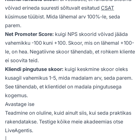
võivad erineda suuresti sõltuvalt esitatud
CSAT
küsimuse tüübist. Mida lähemal arv 100%-le, seda
parem.
Net Promoter Score:
kuigi NPS skoorid võivad jääda
vahemikku -100 kuni +100. Skoor, mis on lähemal +100-
le, on hea. Negatiivne skoor tähendab, et rohkem kliente
ei soovita teid.
Kliendi pingutuse skoor:
kuigi keskmine skoor oleks
kusagil vahemikus 1-5, mida madalam arv, seda parem.
See tähendab, et klientidel on madala pingutusega
kogemus.
Avastage ise
Teadmine on oluline, kuid ainult siis, kui seda praktikas
rakendatakse. Testige kõike meie akadeemias otse
LiveAgentis.
|