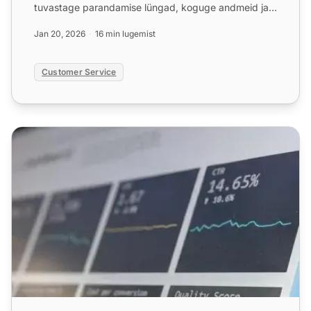
tuvastage parandamise lüngad, koguge andmeid ja
jälgige KPI-sid. ...
Jan 20, 2026
16 min lugemist
Customer Service
Veebisaidi auditi kontrollnimekiri