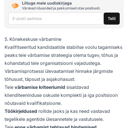
Liituge meie uudiskirjaga
Värsked nõuanded ja pakkumised otse postkasti.
E-posti aadress
Telli
5. Kõnekeskuse värbamine
Kvalifitseeritud kandidaatide stabiilse voolu tagamiseks
peaks teie värbamise strateegia olema tugev, tõhus ja
kohandatud teie organisatsiooni vajadustega.
Värbamisprotsessi ülevaatamisel hinnake järgmiste
tõhusust, täpsust ja asjakohasust:
Teie
värbamise kriteeriumid
sisaldavad
klienditeeninduse oskuste komplekti ja iga positsioon
nõutavaid kvalifikatsioone.
Töökirjeldused
rollide jaoks ja kas need vastavad
tegelikele agentide ülesannetele ja vastutusele.
Teie
enne värbamist tehtavad hindamised
,