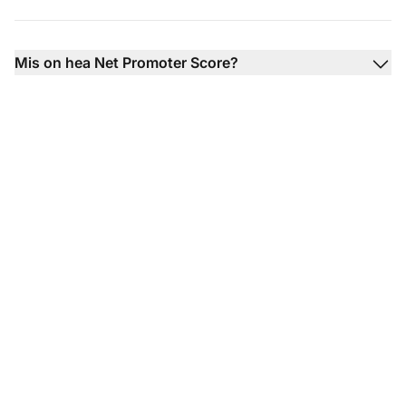
Mis on hea Net Promoter Score?
Suurendage oma
kõnekeskuse tõhusust