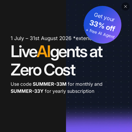
Get your
33% off
+ free AI Agent
1 July – 31st August 2026 *extended
Live
AI
gents at
Zero Cost
Use code
SUMMER-33M
for monthly and
SUMMER-33Y
for yearly subscription