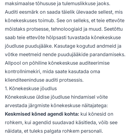
maksimaalse tõhususe ja tulemuslikkuse jaoks.
Auditi eesmärk on saada täielik ülevaade sellest, mis
kõnekeskuses toimub. See on selleks, et teie ettevõte
mõistaks protsesse, tehnoloogiaid ja muud. Seetõttu
saab teie ettevõte hõlpsasti tuvastada kõnekeskuse
jõudluse puudujääke. Kasutage kogutud andmeid ja
võtke meetmeid nende puudujääkide parandamiseks.
Allpool on põhiline kõnekeskuse auditeerimise
kontrollnimekiri, mida saate kasutada oma
klienditeeninduse auditi protsessis.
1. Kõnekeskuse jõudlus
Kõnekeskuse üldise jõudluse hindamisel võite
arvestada järgmiste kõnekeskuse näitajatega:
Keskmised kõned agendi kohta:
kui kõnesid on
rohkem, kui agendid suudavad käsitleda, võib see
näidata, et tuleks palgata rohkem personali.