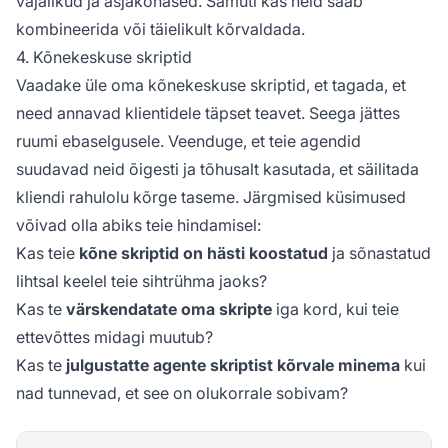
vajalikud ja asjakohased. Samuti kas neid saab
kombineerida või täielikult kõrvaldada.
4. Kõnekeskuse skriptid
Vaadake üle oma kõnekeskuse skriptid, et tagada, et
need annavad klientidele täpset teavet. Seega jättes
ruumi ebaselgusele. Veenduge, et teie agendid
suudavad neid õigesti ja tõhusalt kasutada, et säilitada
kliendi rahulolu kõrge taseme. Järgmised küsimused
võivad olla abiks teie hindamisel:
Kas teie
kõne skriptid on hästi koostatud
ja sõnastatud
lihtsal keelel teie sihtrühma jaoks?
Kas te
värskendatate oma skripte
iga kord, kui teie
ettevõttes midagi muutub?
Kas te
julgustatte agente skriptist kõrvale minema
kui
nad tunnevad, et see on olukorrale sobivam?