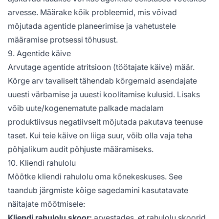
arvesse. Määrake kõik probleemid, mis võivad
mõjutada agentide planeerimise ja vahetustele
määramise protsessi tõhusust.
9. Agentide käive
Arvutage agentide atritsioon (töötajate käive) määr.
Kõrge arv tavaliselt tähendab kõrgemaid asendajate
uuesti värbamise ja uuesti koolitamise kulusid. Lisaks
võib uute/kogenematute palkade madalam
produktiivsus negatiivselt mõjutada pakutava teenuse
taset. Kui teie käive on liiga suur, võib olla vaja teha
põhjalikum audit põhjuste määramiseks.
10. Kliendi rahulolu
Mõõtke kliendi rahulolu oma kõnekeskuses. See
taandub järgmiste kõige sagedamini kasutatavate
näitajate mõõtmisele:
Kliendi rahulolu skoor:
arvestades, et rahulolu skoorid