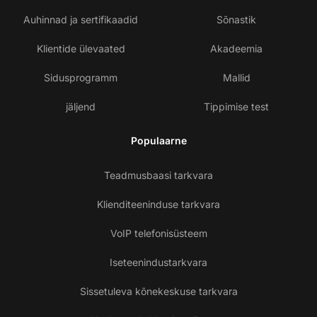
Auhinnad ja sertifikaadid
Sõnastik
Klientide ülevaated
Akadeemia
Sidusprogramm
Mallid
jäljend
Tippimise test
Populaarne
Teadmusbaasi tarkvara
Klienditeeninduse tarkvara
VoIP telefonisüsteem
Iseteenindustarkvara
Sissetuleva kõnekeskuse tarkvara