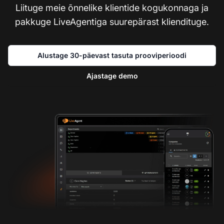
Liituge meie õnnelike klientide kogukonnaga ja
pakkuge LiveAgentiga suurepärast kliendituge.
Alustage 30-päevast tasuta prooviperioodi
Ajastage demo