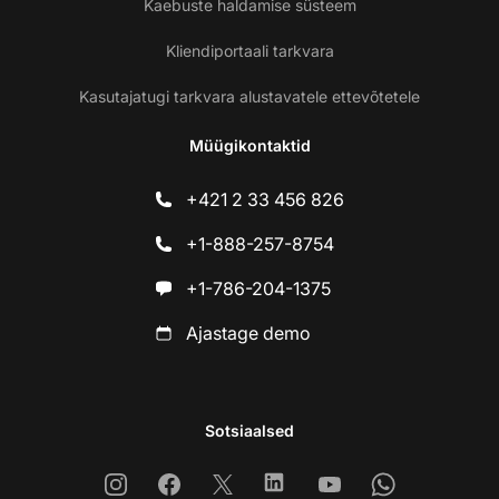
Kaebuste haldamise süsteem
Kliendiportaali tarkvara
Kasutajatugi tarkvara alustavatele ettevõtetele
Müügikontaktid
+421 2 33 456 826
+1-888-257-8754
+1-786-204-1375
Ajastage demo
Sotsiaalsed
Instagram
Facebook
X
Linkedin
Youtube
Whatsapp