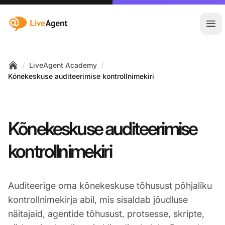
:site.title
Ava
/
/
LiveAgent Academy
Home
Kõnekeskuse auditeerimise kontrollnimekiri
Kõnekeskuse auditeerimise
kontrollnimekiri
Auditeerige oma kõnekeskuse tõhusust põhjaliku
kontrollnimekirja abil, mis sisaldab jõudluse
näitajaid, agentide tõhusust, protsesse, skripte,