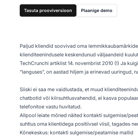
Tasuta prooviversioon
Plaanige demo
Paljud kliendid soovivad oma lemmikkaubamärkidega
klienditeenindusele keskendunud väljaandeid kuuluta
TechCrunchi artiklist 14. novembrist 2010 (!) Ja kuig
“languses”, on aastad hiljem ja erinevad uuringud, na
Siiski ei saa me vaidlustada, et muud klienditeenin
chatbotid või kiirsuhtlusvahendid, ei kasva populaar
telefonitoe vastu huvitatud.
Allpool leiate mõned näited kontakti sulgemise/peat
suhtlus oma klientidega positiivsel viisil, tagades ne
Kõnekeskus: kontakti sulgemise/peatamise mallid