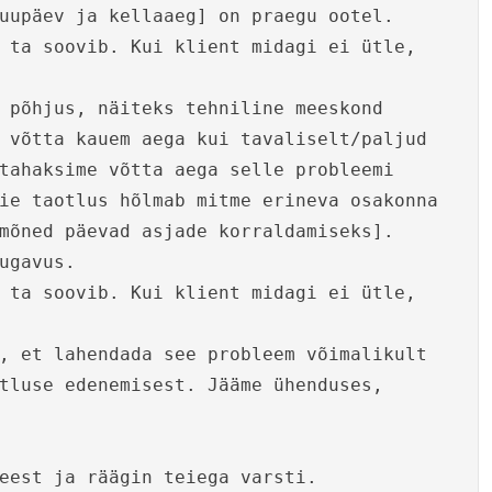
uupäev ja kellaaeg] on praegu ootel.
 ta soovib. Kui klient midagi ei ütle,
 põhjus, näiteks tehniline meeskond
 võtta kauem aega kui tavaliselt/paljud
tahaksime võtta aega selle probleemi
ie taotlus hõlmab mitme erineva osakonna
mõned päevad asjade korraldamiseks].
ugavus.
 ta soovib. Kui klient midagi ei ütle,
, et lahendada see probleem võimalikult
tluse edenemisest. Jääme ühenduses,
eest ja räägin teiega varsti.