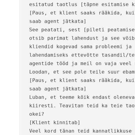
esitatud taotlus [täpne esitamise k
[Paus, et klient saaks rääkida, kui
saab agent jätkata]
See peatati, sest [pileti peatamise
otsib parimat lahendust ja see võib
kliendid kogevad sama probleemi ja 
lahendamiseks ettevõtte tasandil/te
agentide tööd ja meil on vaja veel 
Loodan, et see pole teile suur ebam
[Paus, et klient saaks rääkida, kui
saab agent jätkata]
Luban, et teeme kõik endast oleneva
kiiresti. Teavitan teid ka teie tao
okei?
[Klient kinnitab]
Veel kord tänan teid kannatlikkuse 