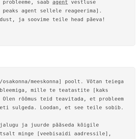
m probleeme, saab
agent
vestluse
 peaks agent sellele reageerima].
dust, ja soovime teile head päeva!
/osakonna/meeskonna] poolt. Võtan teiega
bleemiga, mille te teatastite [kaks
 Olen rõõmus teid teavitada, et probleem
eti sulgeda. Loodan, et see teile sobib.
jalugu ja juurde pääseda kõigile
tsalt minge [veebisaidi aadressile],