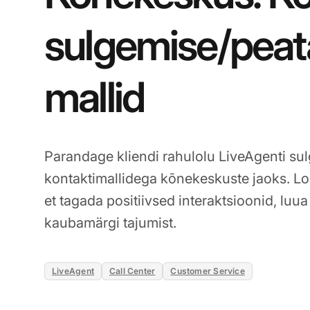
sulgemise/pea
mallid
Parandage kliendi rahulolu LiveAgenti s
kontaktimallidega kõnekeskuste jaoks. L
et tagada positiivsed interaktsioonid, luu
kaubamärgi tajumist.
LiveAgent
Call Center
Customer Service