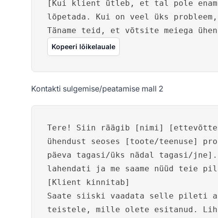
[Kui klient ütleb, et tal pole ena
lõpetada. Kui on veel üks probleem,
Täname teid, et võtsite meiega ühen
Kopeeri lõikelauale
Kontakti sulgemise/peatamise mall 2
Tere! Siin räägib [nimi] [ettevõtte
ühendust seoses [toote/teenuse] pro
päeva tagasi/üks nädal tagasi/jne].
lahendati ja me saame nüüd teie pil
[Klient kinnitab]
Saate siiski vaadata selle pileti a
teistele, mille olete esitanud. Lih