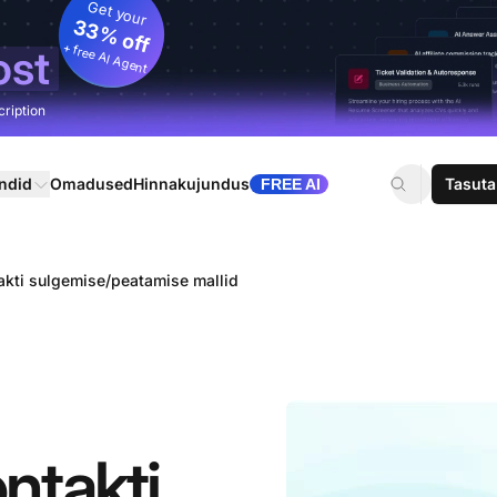
Get your
33% off
+ free AI Agent
ost
cription
ndid
Omadused
Hinnakujundus
Tasuta
FREE AI
kti sulgemise/peatamise mallid
ntakti