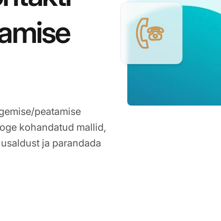
tamise
ulgemise/peatamise
ooge kohandatud mallid,
a usaldust ja parandada