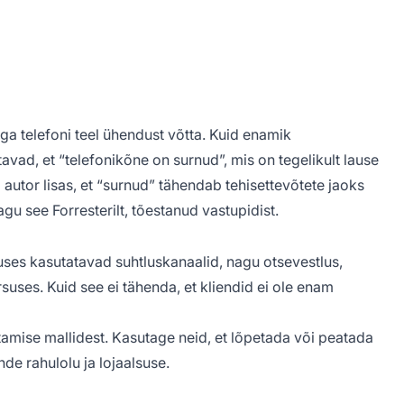
 telefoni teel ühendust võtta. Kuid enamik
vad, et “telefonikõne on surnud”, mis on tegelikult lause
i autor lisas, et “surnud” tähendab tehisettevõtete jaoks
gu see Forresterilt, tõestanud vastupidist.
duses kasutatavad suhtluskanaalid, nagu otsevestlus,
suses. Kuid see ei tähenda, et kliendid ei ole enam
amise mallidest. Kasutage neid, et lõpetada või peatada
nde rahulolu ja lojaalsuse.