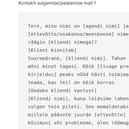
Kontakti sulgemise/peatamise mall 1
Tere, minu nimi on [agendi nimi] ja
[ettevõtte/osakonna/meeskonna] nime
räägin [kliendi nimega]?
[Klient kinnitab]
Suurepärane, [kliendi nimi]. Tahan 
mõni minut tagasi. Kõik [lisage pro
kirjeldus] peaks nüüd hästi toimima
teada, kas teil on kõik korras.
[Oodake kliendi vastust]
[Kliendi nimi], kuna leidsime lahen
sulgen teie pileti. See eemaldataks
millele pääsete juurde [ettevõtte] 
küsimusi või probleeme, olen rõõmug