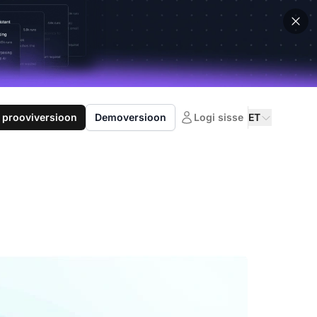
 prooviversioon
Demoversioon
Logi sisse
ET