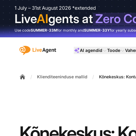
1 July – 31st August 2026 *extended
Live
AI
gents at
Zero C
Use code
SUMMER-33M
for monthly and
SUMMER-33Y
for yearly subs
:site.title
AI agendid
Toode
Vahe
/
/
Klienditeeninduse mallid
Kõnekeskus: Konta
Home
Kõnekeskus: Ko