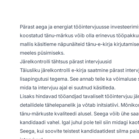
Pärast aega ja energiat tööintervjuusse investeerimi
koostatud tänu-märkus võib olla erinevus tööpakkum
mallis käsitleme näpunäiteid tänu-e-kirja kirjutamise
meeles püsimiseks.
Järelkontrolli tähtsus pärast intervjuusid
Täiusliku järelkontrolli e-kirja saatmine pärast interv
lisapingutusi tegema. See annab teile ka võimaluse se
mida ta intervjuu ajal ei suutnud käsitleda.
Lisaks hindavad tööandjad tavaliselt tööintervjuu jär
detailidele tähelepanelik ja võtab initsiatiivi. Mõni
tänu-märkuste kvaliteedi alusel. Seega võib ühe saat
kandidaadi vahel. Igal juhul pole teil siin midagi kao
Seega, kui soovite teistest kandidaatidest silma paist