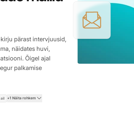
kirju pärast intervjuusid,
lma, näidates huvi,
tsiooni. Õigel ajal
tegur palkamise
+1 Näita rohkem
ail