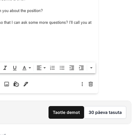
Taotle demot
30 päeva tasuta