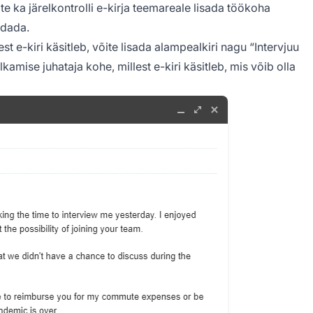
te ka järelkontrolli e-kirja teemareale lisada töökoha
idada.
lest e-kiri käsitleb, võite lisada alampealkiri nagu “Intervjuu
alkamise juhataja kohe, millest e-kiri käsitleb, mis võib olla