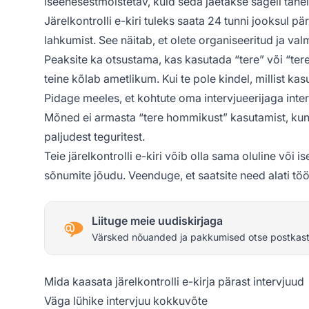
iseenesestmõistetav, kuid seda jäetakse sageli tähe
Järelkontrolli e-kiri tuleks saata 24 tunni jooksul pä
lahkumist. See näitab, et olete organiseeritud ja va
Peaksite ka otsustama, kas kasutada “tere” või “te
teine kõlab ametlikum. Kui te pole kindel, millist k
Pidage meeles, et kohtute oma intervjueerijaga interv
Mõned ei armasta “tere hommikust” kasutamist, kuna
paljudest teguritest.
Teie järelkontrolli e-kiri võib olla sama oluline või 
sõnumite jõudu. Veenduge, et saatsite need alati tööi
Liituge meie uudiskirjaga
Värsked nõuanded ja pakkumised otse postkast
Mida kaasata järelkontrolli e-kirja pärast intervjuud
Väga lühike intervjuu kokkuvõte