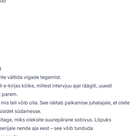
uud
d
te vältida vigade tegemist.
i e-kirjas kõike, millest intervjuu ajal räägiti, uuesti
t parem.
mis teil võib olla. See näitab palkamise juhatajale, et olete
asisidet südamesse.
gitage, miks oleksite suurepärane sobivus. Lõpuks
ueerijale nende aja eest – see võib tunduda