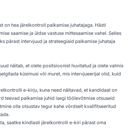
st on hea järelkontroll palkamise juhatajaga. Hästi
ise saamise ja üldse vastuse mittesaamise vahel. Selles
ks pärast intervjuud ja strateegiaid palkamise juhataja
juud näitab, et olete positsioonist huvitatud ja olete valmis
lgitada küsimusi või muret, mis intervjueerijal olid, kuid
elkontrolli e-kirju, kuna need näitavad, et kandidaat on
kord teevad palkamise juhid isegi töölevõtmise otsuseid
mine olla otsustav tegur kahe võrdselt kvalifitseeritud
tada.
a, saatke kindlasti järelkontrolli e-kiri pärast oma