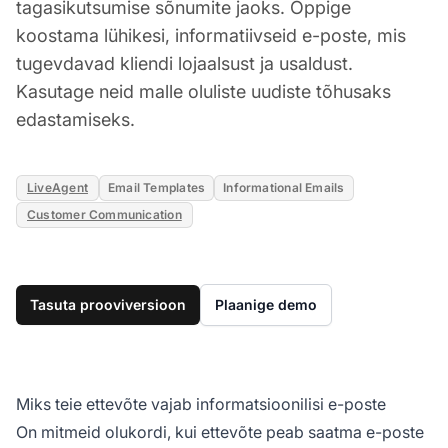
tagasikutsumise sõnumite jaoks. Õppige
koostama lühikesi, informatiivseid e-poste, mis
tugevdavad kliendi lojaalsust ja usaldust.
Kasutage neid malle oluliste uudiste tõhusaks
edastamiseks.
LiveAgent
Email Templates
Informational Emails
Customer Communication
Tasuta prooviversioon
Plaanige demo
Miks teie ettevõte vajab informatsioonilisi e-poste
On mitmeid olukordi, kui ettevõte peab saatma e-poste