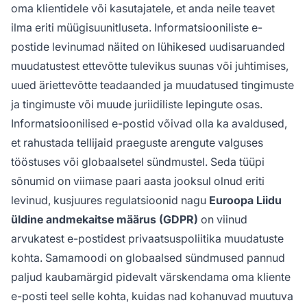
oma klientidele või kasutajatele, et anda neile teavet
ilma eriti müügisuunitluseta. Informatsiooniliste e-
postide levinumad näited on lühikesed uudisaruanded
muudatustest ettevõtte tulevikus suunas või juhtimises,
uued äriettevõtte teadaanded ja muudatused tingimuste
ja tingimuste või muude juriidiliste lepingute osas.
Informatsioonilised e-postid võivad olla ka avaldused,
et rahustada tellijaid praeguste arengute valguses
tööstuses või globaalsetel sündmustel. Seda tüüpi
sõnumid on viimase paari aasta jooksul olnud eriti
levinud, kusjuures regulatsioonid nagu
Euroopa Liidu
üldine andmekaitse määrus (GDPR)
on viinud
arvukatest e-postidest privaatsuspoliitika muudatuste
kohta. Samamoodi on globaalsed sündmused pannud
paljud kaubamärgid pidevalt värskendama oma kliente
e-posti teel selle kohta, kuidas nad kohanuvad muutuva