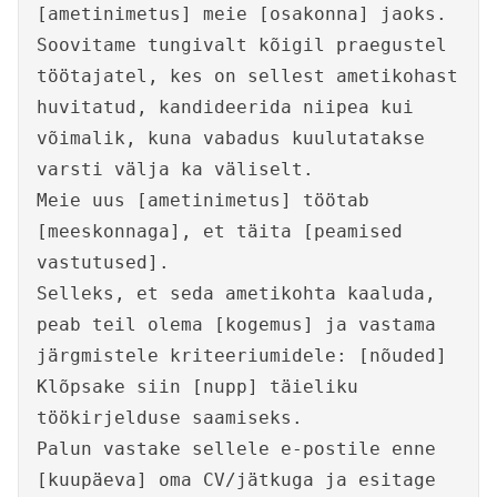
[ametinimetus] meie [osakonna] jaoks.
Soovitame tungivalt kõigil praegustel
töötajatel, kes on sellest ametikohast
huvitatud, kandideerida niipea kui
võimalik, kuna vabadus kuulutatakse
varsti välja ka väliselt.
Meie uus [ametinimetus] töötab
[meeskonnaga], et täita [peamised
vastutused].
Selleks, et seda ametikohta kaaluda,
peab teil olema [kogemus] ja vastama
järgmistele kriteeriumidele: [nõuded]
Klõpsake siin [nupp] täieliku
töökirjelduse saamiseks.
Palun vastake sellele e-postile enne
[kuupäeva] oma CV/jätkuga ja esitage