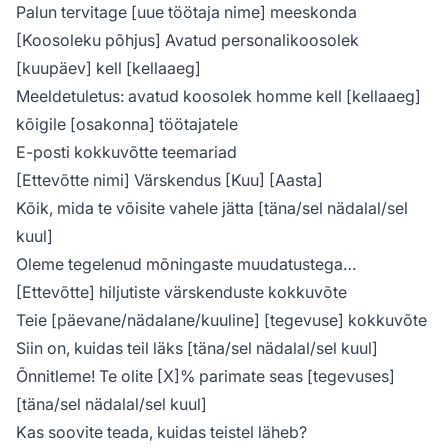
Palun tervitage [uue töötaja nime] meeskonda
[Koosoleku põhjus] Avatud personalikoosolek
[kuupäev] kell [kellaaeg]
Meeldetuletus: avatud koosolek homme kell [kellaaeg]
kõigile [osakonna] töötajatele
E-posti kokkuvõtte teemariad
[Ettevõtte nimi] Värskendus [Kuu] [Aasta]
Kõik, mida te võisite vahele jätta [täna/sel nädalal/sel
kuul]
Oleme tegelenud mõningaste muudatustega…
[Ettevõtte] hiljutiste värskenduste kokkuvõte
Teie [päevane/nädalane/kuuline] [tegevuse] kokkuvõte
Siin on, kuidas teil läks [täna/sel nädalal/sel kuul]
Õnnitleme! Te olite [X]% parimate seas [tegevuses]
[täna/sel nädalal/sel kuul]
Kas soovite teada, kuidas teistel läheb?