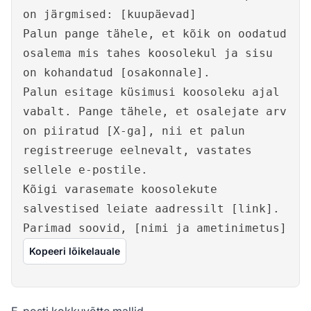
on järgmised: [kuupäevad]
Palun pange tähele, et kõik on oodatud
osalema mis tahes koosolekul ja sisu
on kohandatud [osakonnale].
Palun esitage küsimusi koosoleku ajal
vabalt. Pange tähele, et osalejate arv
on piiratud [X-ga], nii et palun
registreeruge eelnevalt, vastates
sellele e-postile.
Kõigi varasemate koosolekute
salvestised leiate aadressilt [link].
Parimad soovid, [nimi ja ametinimetus]
Kopeeri lõikelauale