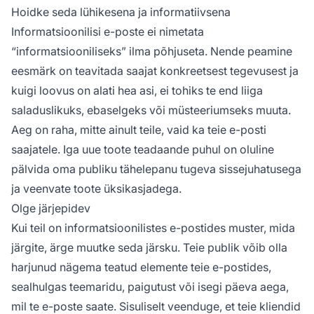
Hoidke seda lühikesena ja informatiivsena
Informatsioonilisi e-poste ei nimetata
“informatsiooniliseks” ilma põhjuseta. Nende peamine
eesmärk on teavitada saajat konkreetsest tegevusest ja
kuigi loovus on alati hea asi, ei tohiks te end liiga
saladuslikuks, ebaselgeks või müsteeriumseks muuta.
Aeg on raha, mitte ainult teile, vaid ka teie e-posti
saajatele. Iga uue toote teadaande puhul on oluline
pälvida oma publiku tähelepanu tugeva sissejuhatusega
ja veenvate toote üksikasjadega.
Olge järjepidev
Kui teil on informatsioonilistes e-postides muster, mida
järgite, ärge muutke seda järsku. Teie publik võib olla
harjunud nägema teatud elemente teie e-postides,
sealhulgas teemaridu, paigutust või isegi päeva aega,
mil te e-poste saate. Sisuliselt veenduge, et teie kliendid