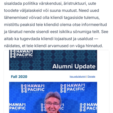
sisaldada poliitika värskendusi, äristruktuuri, uute
toodete väljalaskeid või suuna muutust. Need uued
lähenemised võivad olla kliendi tagasiside tulemus,
mistõttu peaksid teie kliendid olema otse informeeritud
ja tänatud nende sisendi eest isikliku sõnumiga teilt. See
aitab ka tugevdada kliendi lojaalsust ja usaldust —
näidates, et teie kliendi arvamused on väga hinnatud.