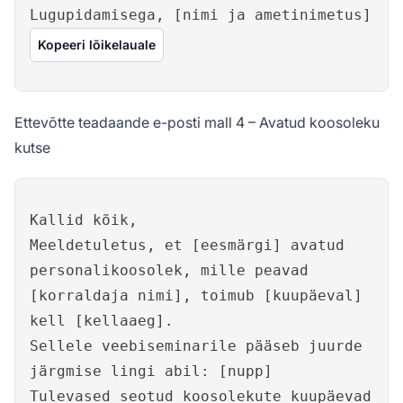
Lugupidamisega, [nimi ja ametinimetus]
Kopeeri lõikelauale
Ettevõtte teadaande e-posti mall 4 – Avatud koosoleku
kutse
Kallid kõik,
Meeldetuletus, et [eesmärgi] avatud
personalikoosolek, mille peavad
[korraldaja nimi], toimub [kuupäeval]
kell [kellaaeg].
Sellele veebiseminarile pääseb juurde
järgmise lingi abil: [nupp]
Tulevased seotud koosolekute kuupäevad