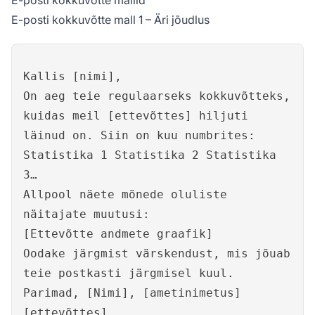
E-posti kokkuvõtte mallid
E-posti kokkuvõtte mall 1 – Äri jõudlus
Kallis [nimi],
On aeg teie regulaarseks kokkuvõtteks,
kuidas meil [ettevõttes] hiljuti
läinud on. Siin on kuu numbrites:
Statistika 1 Statistika 2 Statistika
3…
Allpool näete mõnede oluliste
näitajate muutusi:
[Ettevõtte andmete graafik]
Oodake järgmist värskendust, mis jõuab
teie postkasti järgmisel kuul.
Parimad, [Nimi], [ametinimetus]
[ettevõttes]