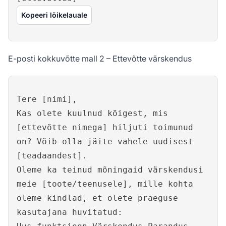
Kopeeri lõikelauale
E-posti kokkuvõtte mall 2 – Ettevõtte värskendus
Tere [nimi],
Kas olete kuulnud kõigest, mis
[ettevõtte nimega] hiljuti toimunud
on? Võib-olla jäite vahele uudisest
[teadaandest].
Oleme ka teinud mõningaid värskendusi
meie [toote/teenusele], mille kohta
oleme kindlad, et olete praeguse
kasutajana huvitatud: