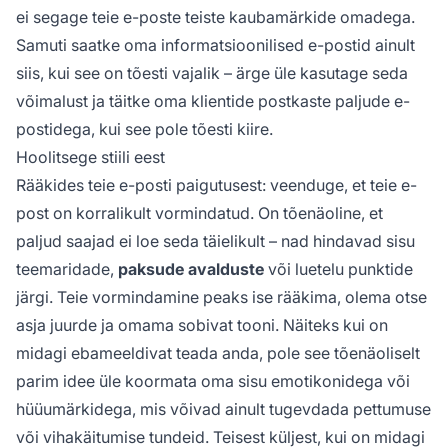
ei segage teie e-poste teiste kaubamärkide omadega.
Samuti saatke oma informatsioonilised e-postid ainult
siis, kui see on tõesti vajalik – ärge üle kasutage seda
võimalust ja täitke oma klientide postkaste paljude e-
postidega, kui see pole tõesti kiire.
Hoolitsege stiili eest
Rääkides teie e-posti paigutusest: veenduge, et teie e-
post on korralikult vormindatud. On tõenäoline, et
paljud saajad ei loe seda täielikult – nad hindavad sisu
teemaridade,
paksude avalduste
või luetelu punktide
järgi. Teie vormindamine peaks ise rääkima, olema otse
asja juurde ja omama sobivat tooni. Näiteks kui on
midagi ebameeldivat teada anda, pole see tõenäoliselt
parim idee üle koormata oma sisu emotikonidega või
hüüumärkidega, mis võivad ainult tugevdada pettumuse
või vihakäitumise tundeid. Teisest küljest, kui on midagi