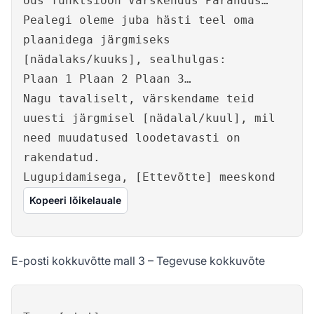
Uus funktsioon Värskendus Parandus…
Pealegi oleme juba hästi teel oma
plaanidega järgmiseks
[nädalaks/kuuks], sealhulgas:
Plaan 1 Plaan 2 Plaan 3…
Nagu tavaliselt, värskendame teid
uuesti järgmisel [nädalal/kuul], mil
need muudatused loodetavasti on
rakendatud.
Lugupidamisega, [Ettevõtte] meeskond
Kopeeri lõikelauale
E-posti kokkuvõtte mall 3 – Tegevuse kokkuvõte