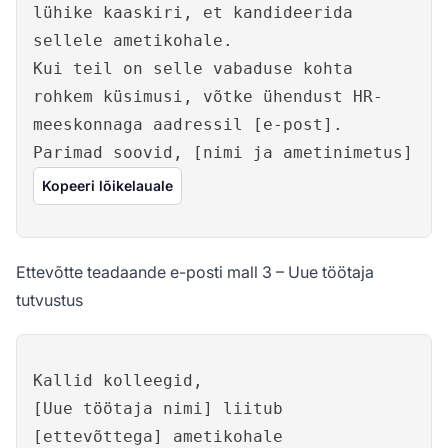
lühike kaaskiri, et kandideerida
sellele ametikohale.
Kui teil on selle vabaduse kohta
rohkem küsimusi, võtke ühendust HR-
meeskonnaga aadressil [e-post].
Parimad soovid, [nimi ja ametinimetus]
Kopeeri lõikelauale
Ettevõtte teadaande e-posti mall 3 – Uue töötaja
tutvustus
Kallid kolleegid,
[Uue töötaja nimi] liitub
[ettevõttega] ametikohale