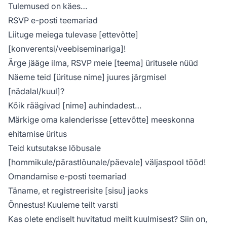
Tulemused on käes…
RSVP e-posti teemariad
Liituge meiega tulevase [ettevõtte]
[konverentsi/veebiseminariga]!
Ärge jääge ilma, RSVP meie [teema] üritusele nüüd
Näeme teid [ürituse nime] juures järgmisel
[nädalal/kuul]?
Kõik räägivad [nime] auhindadest…
Märkige oma kalenderisse [ettevõtte] meeskonna
ehitamise üritus
Teid kutsutakse lõbusale
[hommikule/pärastlõunale/päevale] väljaspool tööd!
Omandamise e-posti teemariad
Täname, et registreerisite [sisu] jaoks
Õnnestus! Kuuleme teilt varsti
Kas olete endiselt huvitatud meilt kuulmisest? Siin on,