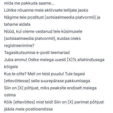
mida me pakkuda saame…
Lühike nõuanne meie aktiivsete tellijate jaoks
Nägime teie postitust [sotsiaalmeedia platvormil] ja
tahame aidata
Nüüd, kui oleme vastanud teie küsimusele
[sotsiaalmeedia platvormil], kuidas oleks
registreerimine?
Tagasikutsumise e-posti teemariad
Juba ammu! Ostke meiega uuesti [X]% allahindlusega
kõigele
Kus te olite? Meil on teist puudu! Tule tagasi
[ettevõttesse] selle suurepärase pakkumisega
Siin on [X] põhjust, miks peaksite endiselt meiega
ostma
Kõik [ettevõttes] mist teid! Siin on [X] parimat põhjust
jääda meie postiloendisse