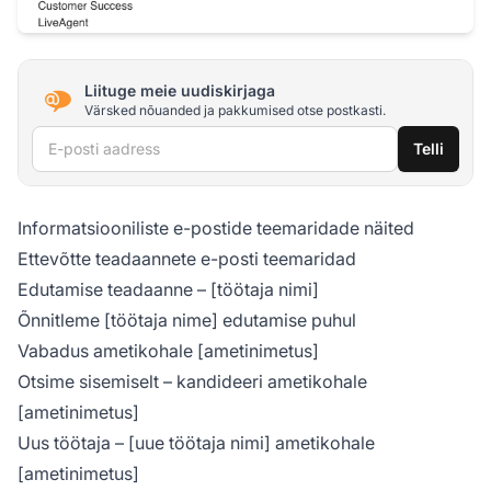
Liituge meie uudiskirjaga
Värsked nõuanded ja pakkumised otse postkasti.
E-posti aadress
Telli
Informatsiooniliste e-postide teemaridade näited
Ettevõtte teadaannete e-posti teemaridad
Edutamise teadaanne – [töötaja nimi]
Õnnitleme [töötaja nime] edutamise puhul
Vabadus ametikohale [ametinimetus]
Otsime sisemiselt – kandideeri ametikohale
[ametinimetus]
Uus töötaja – [uue töötaja nimi] ametikohale
[ametinimetus]