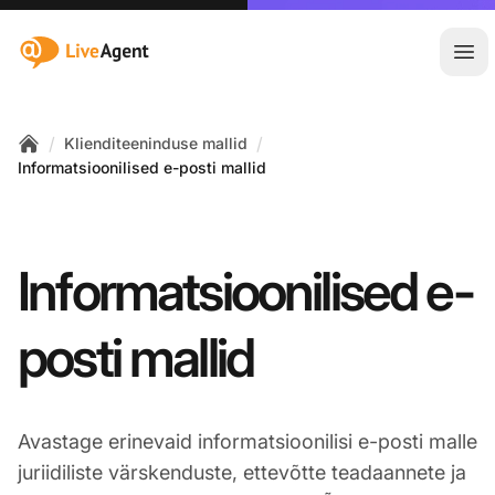
:site.title
Ava
/
/
Klienditeeninduse mallid
Home
Informatsioonilised e-posti mallid
Informatsioonilised e-
posti mallid
Avastage erinevaid informatsioonilisi e-posti malle
juriidiliste värskenduste, ettevõtte teadaannete ja