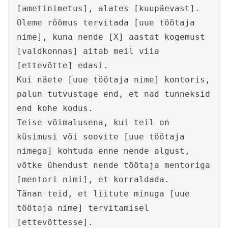
[ametinimetus], alates [kuupäevast].
Oleme rõõmus tervitada [uue töötaja
nime], kuna nende [X] aastat kogemust
[valdkonnas] aitab meil viia
[ettevõtte] edasi.
Kui näete [uue töötaja nime] kontoris,
palun tutvustage end, et nad tunneksid
end kohe kodus.
Teise võimalusena, kui teil on
küsimusi või soovite [uue töötaja
nimega] kohtuda enne nende algust,
võtke ühendust nende töötaja mentoriga
[mentori nimi], et korraldada.
Tänan teid, et liitute minuga [uue
töötaja nime] tervitamisel
[ettevõttesse].