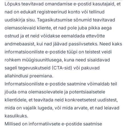
Lõpuks teavitavad omandamise e-postid kasutajaid, et
nad on edukalt registreerinud konto või tellinud
uudiskirja sisu. Tagasikutsumise sõnumid teavitavad
olemasolevaid kliente, et nad pole juba pikka aega
ostnud ja et neid võidakse eemaldada ettevõtte
andmebaasist, kui nad jäävad passiivseteks. Need kaks
informatsiooniliste e-postide tüüpi on teistest veidi
rohkem müügisuunitlusega, kuna need sisaldavad
sageli tegevuskutseid (CTA-sid) või pakuvad
allahindlusi preemiana.
Informatsiooniliste e-postide saatmine võimaldab teil
jõuda oma olemasolevatele ja potentsiaalsetele
klientidele, et teavitada neid konkreetsetest uudistest,
mida on vajalik lugeda, või mida arvate, et nad leiavad
kasulikuks.
Millised on informatiivsete e-postide saatmise