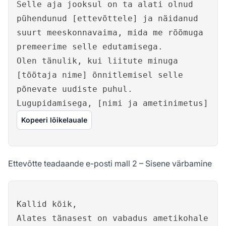
Selle aja jooksul on ta alati olnud
pühendunud [ettevõttele] ja näidanud
suurt meeskonnavaima, mida me rõõmuga
premeerime selle edutamisega.
Olen tänulik, kui liitute minuga
[töötaja nime] õnnitlemisel selle
põnevate uudiste puhul.
Lugupidamisega, [nimi ja ametinimetus]
Kopeeri lõikelauale
Ettevõtte teadaande e-posti mall 2 – Sisene värbamine
Kallid kõik,
Alates tänasest on vabadus ametikohale