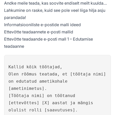
Andke meile teada, kas soovite endiselt meilt kuulda…
Lahkumine on raske, kuid see pole veel liiga hilja asju
parandada!
Informatsiooniliste e-postide malli ideed
Ettevõtte teadaannete e-posti mallid
Ettevõtte teadaande e-posti mall 1 – Edutamise
teadaanne
Kallid kõik töötajad,
Olen rõõmus teatada, et [töötaja nimi]
on edutatud ametikohale
[ametinimetus].
[Töötaja nimi] on töötanud
[ettevõttes] [X] aastat ja mängis
olulist rolli [saavutuses].