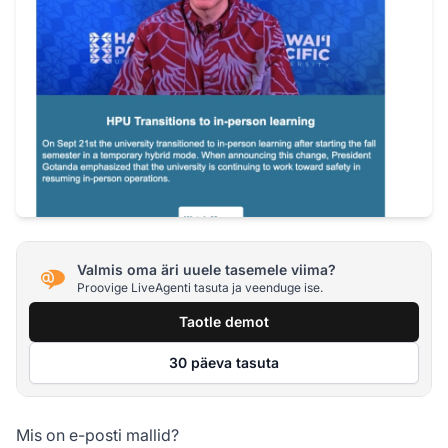
Valmis oma äri uuele tasemele viima?
Proovige LiveAgenti tasuta ja veenduge ise.
Taotle demot
30 päeva tasuta
Mis on e-posti mallid?