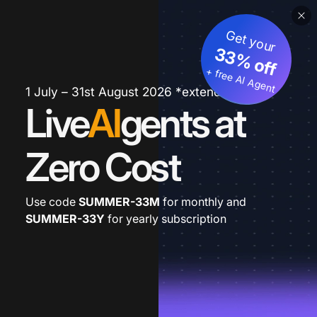
Get your
33% off
+ free AI Agent
1 July – 31st August 2026 *extended
Live
AI
gents at
Zero Cost
Use code
SUMMER-33M
for monthly and
SUMMER-33Y
for yearly subscription