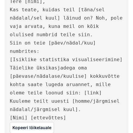
Tere [nimi],
Kas teate, kuidas teil [täna/sel
nädalal/sel kuul] läinud on? Noh, pole
vaja arvata, kuna meil on kõik
olulised numbrid teile siin.
Siin on teie [päev/nädal/kuu]
numbrites:
[Isiklike statistika visualiseerimine]
Täielike üksikasjadega oma
[päevase/nädalase/kuulise] kokkuvõtte
kohta saate lugeda aruannet, mille
oleme teile loonud siin: [link]
Kuuleme teilt uuesti [homme/järgmisel
nädalal/järgmisel kuul].
[Nimi] [ettevõttes]
Kopeeri lõikelauale