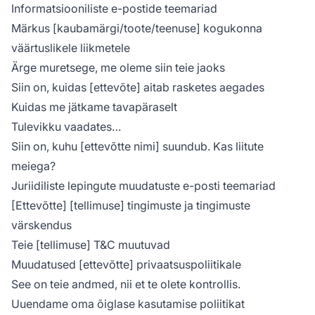
Informatsiooniliste e-postide teemariad
Märkus [kaubamärgi/toote/teenuse] kogukonna
väärtuslikele liikmetele
Ärge muretsege, me oleme siin teie jaoks
Siin on, kuidas [ettevõte] aitab rasketes aegades
Kuidas me jätkame tavapäraselt
Tulevikku vaadates…
Siin on, kuhu [ettevõtte nimi] suundub. Kas liitute
meiega?
Juriidiliste lepingute muudatuste e-posti teemariad
[Ettevõtte] [tellimuse] tingimuste ja tingimuste
värskendus
Teie [tellimuse] T&C muutuvad
Muudatused [ettevõtte] privaatsuspoliitikale
See on teie andmed, nii et te olete kontrollis.
Uuendame oma õiglase kasutamise poliitikat