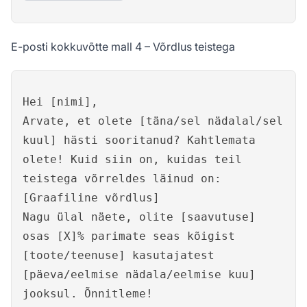
E-posti kokkuvõtte mall 4 – Võrdlus teistega
Hei [nimi],
Arvate, et olete [täna/sel nädalal/sel
kuul] hästi sooritanud? Kahtlemata
olete! Kuid siin on, kuidas teil
teistega võrreldes läinud on:
[Graafiline võrdlus]
Nagu ülal näete, olite [saavutuse]
osas [X]% parimate seas kõigist
[toote/teenuse] kasutajatest
[päeva/eelmise nädala/eelmise kuu]
jooksul. Õnnitleme!