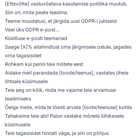
[Ettevõtte] vastuvõetava kasutamise poliitika muutub.
Siin on, mida peate teadma.
Teeme muudatusi, et järgida uusi GDPR-i juhiseid
Veel üks GDPR e-post…
Küsitluse e-posti teemariad
Saage [X]% allahindlust oma järgmisele ostule, jagades
oma tagasisidet
Rohkem kui penni teie mõtete eest
Aidake meil parandada [toode/teenus], vastates ühele
lihtsale küsimusele
Teie aeg on kõik, mida me vajame teie arvamuse
teadmiseks
Öelge meile, mida te tõesti arvate [toote/teenuse] kohta
Tahaksime teie abi! Palun vastake mõnele lühikesele
küsimusele
Teie tagasisidet hinnati väga, ja siin on põhjus