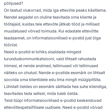
põhjused?
On teatud olukorrad, mida iga ettevõte peaks käsitlema.
Nendel aegadel on oluline teavitada oma kliente ja
töötajaid, kuidas teie ettevõte jätkab tööd ja millised
muudatused võivad toimuda. Kui edastate ettevõtte
teadaannet, on informatsioonilised e-postid just õige
tööriist.
Need e-postid ei tohiks sisaldada mingeid
turunduskommunikatsiooni, vaid lihtsalt rahustada
inimesi, et nende andmed, tellimused või tellimused
näiteks on ohutud. Nende e-postide eesmärk on lihtsalt
soovida oma klientidele edu ilma mingit müügipitšita.
Lühidalt öeldes on eesmärk säilitada hea suhe kliendiga,
teavitades teda sellest, mida tuleb öelda.
Teist tüüpi informatsioonilised e-postid keskenduvad
ettevõttespetsiifilisele uudisele. Need e-postid võivad