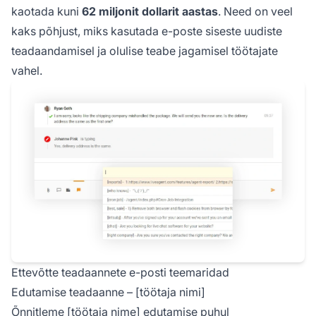
kaotada kuni
62 miljonit dollarit aastas
. Need on veel
kaks põhjust, miks kasutada e-poste siseste uudiste
teadaandamisel ja olulise teabe jagamisel töötajate
vahel.
Ettevõtte teadaannete e-posti teemaridad
Edutamise teadaanne – [töötaja nimi]
Õnnitleme [töötaja nime] edutamise puhul