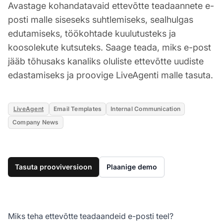
Avastage kohandatavaid ettevõtte teadaannete e-
posti malle siseseks suhtlemiseks, sealhulgas
edutamiseks, töökohtade kuulutusteks ja
koosolekute kutsuteks. Saage teada, miks e-post
jääb tõhusaks kanaliks oluliste ettevõtte uudiste
edastamiseks ja proovige LiveAgenti malle tasuta.
LiveAgent
Email Templates
Internal Communication
Company News
Tasuta prooviversioon
Plaanige demo
Miks teha ettevõtte teadaandeid e-posti teel?