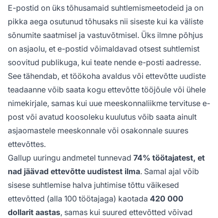
E-postid on üks tõhusamaid suhtlemismeetodeid ja on
pikka aega osutunud tõhusaks nii siseste kui ka väliste
sõnumite saatmisel ja vastuvõtmisel. Üks ilmne põhjus
on asjaolu, et e-postid võimaldavad otsest suhtlemist
soovitud publikuga, kui teate nende e-posti aadresse.
See tähendab, et töökoha avaldus või ettevõtte uudiste
teadaanne võib saata kogu ettevõtte tööjõule või ühele
nimekirjale, samas kui uue meeskonnaliikme tervituse e-
post või avatud koosoleku kuulutus võib saata ainult
asjaomastele meeskonnale või osakonnale suures
ettevõttes.
Gallup uuringu andmetel tunnevad
74% töötajatest, et
nad jäävad ettevõtte uudistest ilma
. Samal ajal võib
sisese suhtlemise halva juhtimise tõttu väikesed
ettevõtted (alla 100 töötajaga) kaotada
420 000
dollarit aastas
, samas kui suured ettevõtted võivad