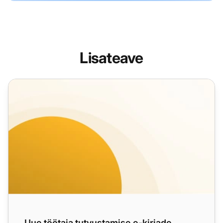
Lisateave
Uue töötaja tutvustamise e-kirjade mallid klientidele
Uue töötaja tutvustamise e-kirjade