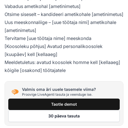
Vabadus ametikohal [ametinimetus]
Otsime siseselt – kandideeri ametikohale [ametinimetus]
Uus meeskonnaliige – [uue töötaja nimi] ametikohale
[ametinimetus]
Tervitame [uue töötaja nime] meeskonda
[Koosoleku põhjus] Avatud personalikoosolek
[kuupäev] kell [kellaaeg]
Meeldetuletus: avatud koosolek homme kell [kellaaeg]
kõigile [osakond] töötajatele
Valmis oma äri uuele tasemele viima?
Proovige LiveAgenti tasuta ja veenduge ise.
Taotle demot
30 päeva tasuta