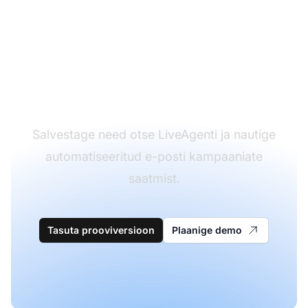
Kas olete valmis meie
ettevõtte teadaannete
e-posti malle
proovima?
Salvestage need otse LiveAgenti ja nautige
automatiseeritud e-posti kampaaniate
saatmist.
Tasuta prooviversioon
Plaanige demo