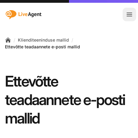
:site.title
Ava
/
/
Klienditeeninduse mallid
Home
Ettevõtte teadaannete e-posti mallid
Ettevõtte
teadaannete e-posti
mallid