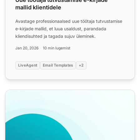
mallid klientidele
Avastage professionaalsed uue töötaja tutvustamise
e-kirjade mallid, et luua usaldust, parandada
kliendisuhted ja tagada sujuv üleminek.
Jan 20, 2026
10 min lugemist
LiveAgent
Email Templates
+2
Kõne järelkontakti e-posti mallid