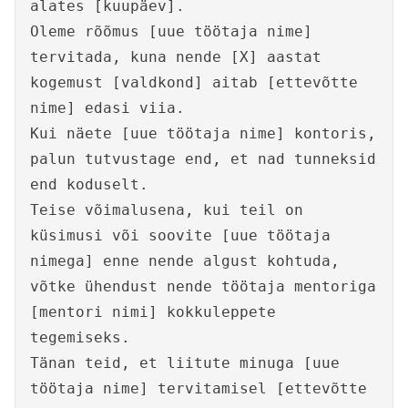
alates [kuupäev].
Oleme rõõmus [uue töötaja nime]
tervitada, kuna nende [X] aastat
kogemust [valdkond] aitab [ettevõtte
nime] edasi viia.
Kui näete [uue töötaja nime] kontoris,
palun tutvustage end, et nad tunneksid
end koduselt.
Teise võimalusena, kui teil on
küsimusi või soovite [uue töötaja
nimega] enne nende algust kohtuda,
võtke ühendust nende töötaja mentoriga
[mentori nimi] kokkuleppete
tegemiseks.
Tänan teid, et liitute minuga [uue
töötaja nime] tervitamisel [ettevõtte