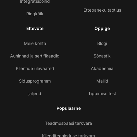
Integratsioonid
Ettepaneku taotlus
Ringkäik
Ettevõte
Õppige
Meie kohta
Blogi
Auhinnad ja sertifikaadid
Sõnastik
Klientide ülevaated
Akadeemia
Sidusprogramm
Mallid
jäljend
Tippimise test
Populaarne
Teadmusbaasi tarkvara
Klienditeeninduse tarkvara