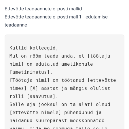
Ettevõtte teadaannete e-posti mallid
Ettevõtte teadaannete e-posti mall 1 – edutamise
teadaanne
Kallid kolleegid,
Mul on rõõm teada anda, et [töötaja
nimi] on edutatud ametikohale
[ametinimetus].
[Töötaja nimi] on töötanud [ettevõtte
nimes] [X] aastat ja mängis olulist
rolli [saavutus].
Selle aja jooksul on ta alati olnud
[ettevõtte nimele] pühendunud ja
näidanud suurepärast meeskonnatöö
vaimu, mida me rõõmuga talle selle