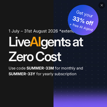
Get your
33% off
+ free AI Agent
1 July – 31st August 2026 *extended
Live
AI
gents at
Zero Cost
Use code
SUMMER-33M
for monthly and
SUMMER-33Y
for yearly subscription