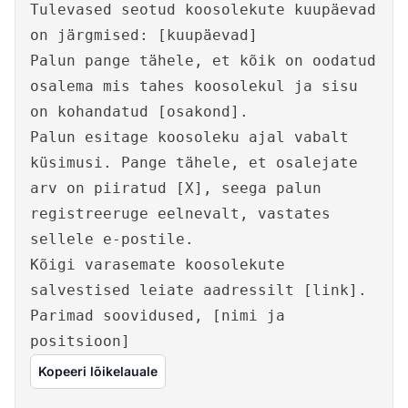
Tulevased seotud koosolekute kuupäevad
on järgmised: [kuupäevad]
Palun pange tähele, et kõik on oodatud
osalema mis tahes koosolekul ja sisu
on kohandatud [osakond].
Palun esitage koosoleku ajal vabalt
küsimusi. Pange tähele, et osalejate
arv on piiratud [X], seega palun
registreeruge eelnevalt, vastates
sellele e-postile.
Kõigi varasemate koosolekute
salvestised leiate aadressilt [link].
Parimad soovidused, [nimi ja
positsioon]
Kopeeri lõikelauale