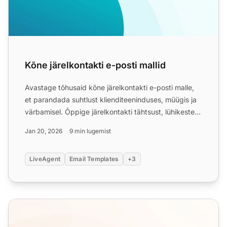
Kõne järelkontakti e-posti mallid
Avastage tõhusaid kõne järelkontakti e-posti malle,
et parandada suhtlust klienditeeninduses, müügis ja
värbamisel. Õppige järelkontakti tähtsust, lühikeste
e-p...
Jan 20, 2026
9 min lugemist
LiveAgent
Email Templates
+3
Meeldetuletuse e-posti mallid ja nõuanded igapäevaseks