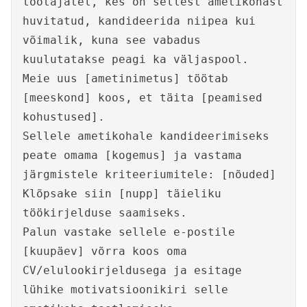
töötajatel, kes on sellest ametikohast
huvitatud, kandideerida niipea kui
võimalik, kuna see vabadus
kuulutatakse peagi ka väljaspool.
Meie uus [ametinimetus] töötab
[meeskond] koos, et täita [peamised
kohustused].
Sellele ametikohale kandideerimiseks
peate omama [kogemus] ja vastama
järgmistele kriteeriumitele: [nõuded]
Klõpsake siin [nupp] täieliku
töökirjelduse saamiseks.
Palun vastake sellele e-postile
[kuupäev] võrra koos oma
CV/elulookirjeldusega ja esitage
lühike motivatsioonikiri selle