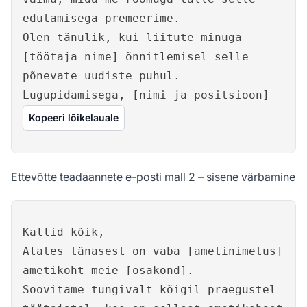
edutamisega premeerime.
Olen tänulik, kui liitute minuga
[töötaja nime] õnnitlemisel selle
põnevate uudiste puhul.
Lugupidamisega, [nimi ja positsioon]
Kopeeri lõikelauale
Ettevõtte teadaannete e-posti mall 2 – sisene värbamine
Kallid kõik,
Alates tänasest on vaba [ametinimetus]
ametikoht meie [osakond].
Soovitame tungivalt kõigil praegustel