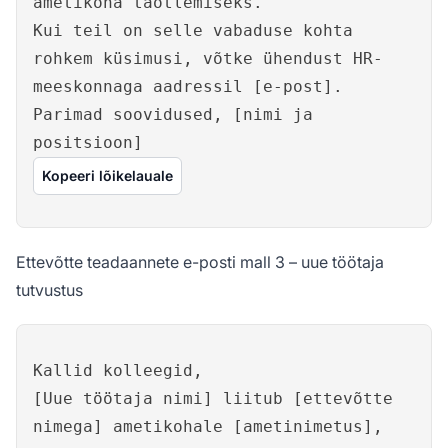
ametikoha taotlemiseks.
Kui teil on selle vabaduse kohta
rohkem küsimusi, võtke ühendust HR-
meeskonnaga aadressil [e-post].
Parimad soovidused, [nimi ja
positsioon]
Kopeeri lõikelauale
Ettevõtte teadaannete e-posti mall 3 – uue töötaja
tutvustus
Kallid kolleegid,
[Uue töötaja nimi] liitub [ettevõtte
nimega] ametikohale [ametinimetus],