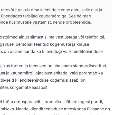
 ettevõte pakub oma klientidele enne ostu, selle ajal ja
e, ühendades tarbijad kaubamärgiga. See hõlmab
 nende küsimustele vastamist, nende probleemide
otsesside kaudu.
toimed ainult silmast silma vestlustega või telefonitsi.
gavuse, personaliseeritud kogemuste ja kiiruse
s on oluline uurida ka klienditugi vs. klienditeeninduse
es, kus tooted ja teenused on üha enam standardiseeritud,
ldust ja kaubamärgi lojaalsust ehitada, vaid parandab ka
sitiivseid klienditeeninduse kogemusi saab, on
uhtes kõrgemat kaasatust.
 ei tööta ootuspäraselt. Loomulikult lähete tagasi poodi,
 saamiseks. Nende klienditeeninduse meeskonna ülesanne on