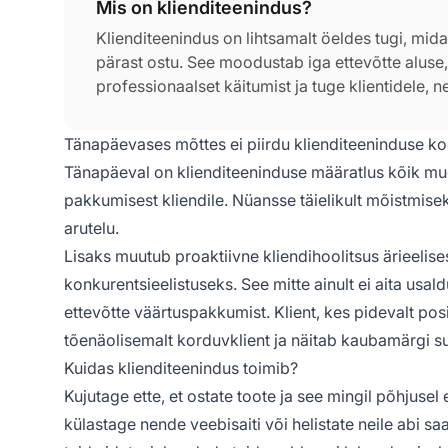
Mis on klienditeenindus?
Klienditeenindus on lihtsamalt öeldes tugi, mida
pärast ostu. See moodustab iga ettevõtte alus
professionaalset käitumist ja tuge klientidele,
lahendamist ja nende juhendamist erinevate pr
Tänapäevases mõttes ei piirdu klienditeeninduse koos
Tänapäeval on klienditeeninduse määratlus kõik mu
pakkumisest kliendile. Nüansse täielikult mõistmisek
arutelu.
Lisaks muutub proaktiivne kliendihoolitsus ärieelis
konkurentsieelistuseks. See mitte ainult ei aita usa
ettevõtte väärtuspakkumist. Klient, kes pidevalt po
tõenäolisemalt korduvklient ja näitab kaubamärgi s
Kuidas klienditeenindus toimib?
Kujutage ette, et ostate toote ja see mingil põhjusel
külastage nende veebisaiti või helistate neile abi