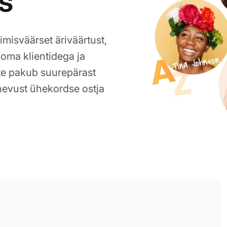
s
isväärset äriväärtust,
 oma klientidega ja
õte pakub suurepärast
nevust ühekordse ostja