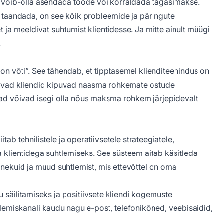
, võib-olla asendada toode või korraldada tagasimakse.
ks taandada, on see kõik probleemide ja päringute
t ja meeldivat suhtumist klientidesse. Ja mitte ainult müügi
.
 on võti”. See tähendab, et tipptasemel klienditeenindus on
 olevad kliendid kipuvad naasma rohkemate ostude
 nad võivad isegi olla nõus maksma rohkem järjepidevalt
tab tehnilistele ja operatiivsetele strateegiatele,
a klientidega suhtlemiseks. See süsteem aitab käsitleda
panekuid ja muud suhtlemist, mis ettevõttel on oma
u säilitamiseks ja positiivsete kliendi kogemuste
emiskanali kaudu nagu e-post, telefonikõned, veebisaidid,