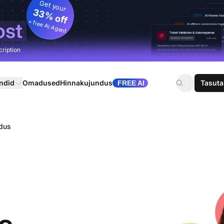
Get your
33% off
+ free AI Agent
ost
cription
ndid
Omadused
Hinnakujundus
Tasuta
FREE AI
ndus