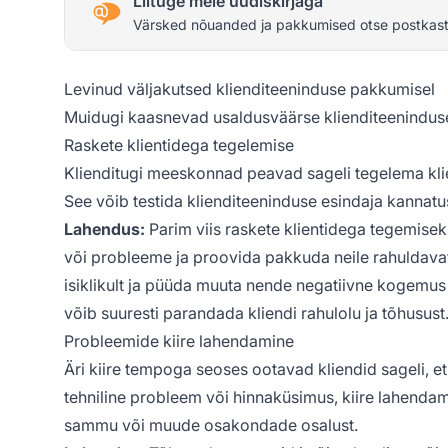
Liituge meie uudiskirjaga
Värsked nõuanded ja pakkumised otse postkast
Levinud väljakutsed klienditeeninduse pakkumisel
Muidugi kaasnevad usaldusväärse klienditeenindus
Raskete klientidega tegelemise
Klienditugi meeskonnad peavad sageli tegelema klien
See võib testida klienditeeninduse esindaja kannat
Lahendus:
Parim viis raskete klientidega tegemisek
või probleeme ja proovida pakkuda neile rahuldavat 
isiklikult ja püüda muuta nende negatiivne kogemus 
võib suuresti parandada kliendi rahulolu ja tõhusust
Probleemide kiire lahendamine
Äri kiire tempoga seoses ootavad kliendid sageli, 
tehniline probleem või hinnaküsimus, kiire lahendam
sammu või muude osakondade osalust.