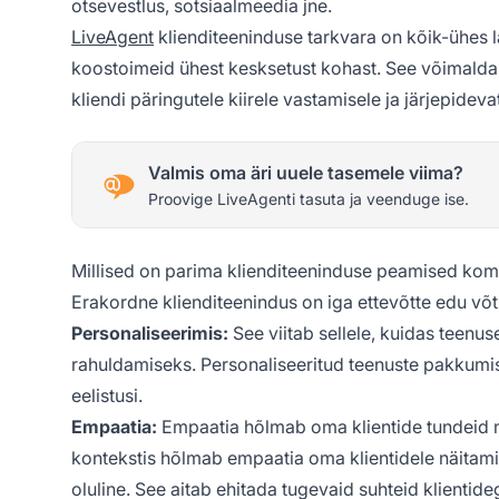
otsevestlus, sotsiaalmeedia jne.
LiveAgent
klienditeeninduse tarkvara on kõik-ühes la
koostoimeid ühest kesksetust kohast. See võimaldab 
kliendi päringutele kiirele vastamisele ja järjepidev
Valmis oma äri uuele tasemele viima?
Proovige LiveAgenti tasuta ja veenduge ise.
Millised on parima klienditeeninduse peamised ko
Erakordne klienditeenindus on iga ettevõtte edu võ
Personaliseerimis:
See viitab sellele, kuidas teenu
rahuldamiseks. Personaliseeritud teenuste pakkumis
eelistusi.
Empaatia:
Empaatia hõlmab oma klientide tundeid m
kontekstis hõlmab empaatia oma klientidele näitamis
oluline. See aitab ehitada tugevaid suhteid klientide