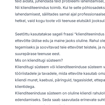
teid aidata, juhendada teid probleemi lahendamisel
Nii klienditeenindus toimib. Kui te selle põhiosade
lahendamisest, säilitades samal ajal professionaalse
hetkel, vaid kogu toote või teenuse elutsükli jooksul
Seetõttu kasutatakse sageli fraasi “klienditeenindus
ettevõtte üldise edu ja maine jaoks oluline. Rahul
tegemiseks ja soovitavad teie ettevõtet teistele, ja
suurepärase teenuse eest.
Mis on klienditugi süsteem?
Klienditugi süsteem või klienditeeninduse süsteem vii
tööriistadele ja tavadele, mida ettevõte kasutab om
kliendi muret, kaebusi, päringuid, tagasisidet, ette
klientidega.
Klienditeeninduse süsteem on oluline kliendi rahulol
edendamiseks. Seda saab saavutada erinevate suhtl