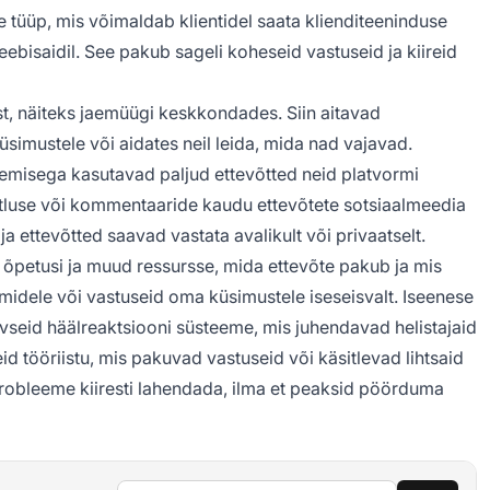
 tüüp, mis võimaldab klientidel saata klienditeeninduse
ebisaidil. See pakub sageli koheseid vastuseid ja kiireid
st, näiteks jaemüügi keskkondades. Siin aitavad
simustele või aidates neil leida, mida nad vajavad.
misega kasutavad paljud ettevõtted neid platvormi
stluse või kommentaaride kaudu ettevõtete sotsiaalmeedia
a ettevõtted saavad vastata avalikult või privaatselt.
õpetusi ja muud ressursse, mida ettevõte pakub ja mis
midele või vastuseid oma küsimustele iseseisvalt. Iseenese
ivseid häälreaktsiooni süsteeme, mis juhendavad helistajaid
d tööriistu, mis pakuvad vastuseid või käsitlevad lihtsaid
robleeme kiiresti lahendada, ilma et peaksid pöörduma