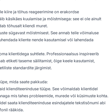
le kiire ja tõhus reageerimine on erakordse
äib käsikäes kuulamise ja mõistmisega: see ei ole ainult
dab tõhusalt kliendi muret.
uste sügavast mõistmisest. See annab teile võimaluse
juhendada kliente nende kasutamisel või lahendada
a oma klientidega suhtlete. Professionaalsus inspireerib
ab etiketi taseme säilitamist, õige keele kasutamist,
tiliste standardite järgimist.
üüpe, mida saate pakkuda:
aid klienditeeninduse tüüpe. See võimaldab klientidel
onnaga mis tahes probleemide, murede või küsimuste kohta.
del saata klienditeeninduse esindajatele tekstisõnumi abi
fonil rääkida.