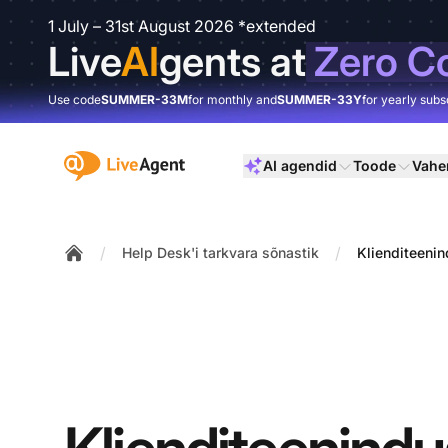
1 July – 31st August 2026 *extended
Live
AI
gents at
Zero C
Use code
SUMMER-33M
for monthly and
SUMMER-33Y
for yearly subs
:site.title
AI agendid
Toode
Vahe
/
/
Help Desk'i tarkvara sõnastik
Klienditeeni
Home