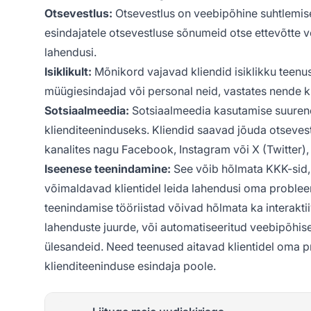
Otsevestlus:
Otsevestlus on veebipõhine suhtlemise
esindajatele otsevestluse sõnumeid otse ettevõtte ve
lahendusi.
Isiklikult:
Mõnikord vajavad kliendid isiklikku teenu
müügiesindajad või personal neid, vastates nende kü
Sotsiaalmeedia:
Sotsiaalmeedia kasutamise suurene
klienditeeninduseks. Kliendid saavad jõuda otseve
kanalites nagu Facebook, Instagram või X (Twitter), j
Iseenese teenindamine:
See võib hõlmata KKK-sid, 
võimaldavad klientidel leida lahendusi oma problee
teenindamise tööriistad võivad hõlmata ka interakti
lahenduste juurde, või automatiseeritud veebipõhisei
ülesandeid. Need teenused aitavad klientidel oma p
klienditeeninduse esindaja poole.