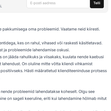
E-posti aadress
Telli
i.
e pakkumisega oma probleemid. Vaatame neid kiiresti.
tidega, kes on rahul, vihased või raskesti käsitletavad.
ust ja probleemide lahendamise oskusi.
s on jääda rahulikuks ja viisakaks, kuulata nende kaebusi
lahendust. On oluline mitte võtta kliendi vihkamist
positiivseks. Hästi määratletud klienditeeninduse protsess
.
et nende probleemid lahendatakse koheselt. Olgu see
ine on sageli keeruline, eriti kui lahendamine hõlmab mitut