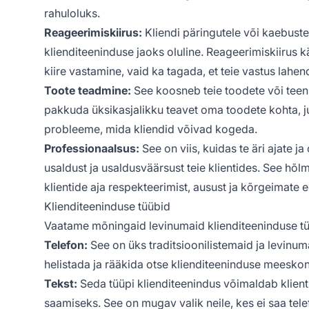
rahuloluks.
Reageerimiskiirus:
Kliendi päringutele või kaebuste
klienditeeninduse jaoks oluline. Reageerimiskiirus k
kiire vastamine, vaid ka tagada, et teie vastus lahen
Toote teadmine:
See koosneb teie toodete või teen
pakkuda üksikasjalikku teavet oma toodete kohta, 
probleeme, mida kliendid võivad kogeda.
Professionaalsus:
See on viis, kuidas te äri ajate j
usaldust ja usaldusväärsust teie klientides. See hõlm
klientide aja respekteerimist, ausust ja kõrgeimate ee
Klienditeeninduse tüübid
Vaatame mõningaid levinumaid klienditeeninduse t
Telefon:
See on üks traditsioonilistemaid ja levinum
helistada ja rääkida otse klienditeeninduse meesk
Tekst:
Seda tüüpi klienditeenindus võimaldab klienti
saamiseks. See on mugav valik neile, kes ei saa tele