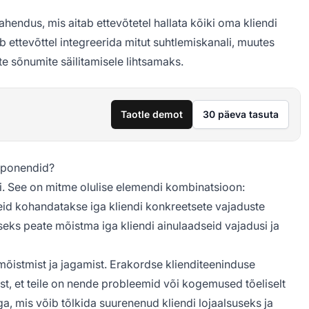
hendus, mis aitab ettevõtetel hallata kõiki oma kliendi
ettevõttel integreerida mitut suhtlemiskanali, muutes
ate sõnumite säilitamisele lihtsamaks.
Taotle demot
30 päeva tasuta
mponendid?
ti. See on mitme olulise elemendi kombinatsioon:
seid kohandatakse iga kliendi konkreetsete vajaduste
eks peate mõistma iga kliendi ainulaadseid vajadusi ja
õistmist ja jagamist. Erakordse klienditeeninduse
t, et teile on nende probleemid või kogemused tõeliselt
ga, mis võib tõlkida suurenenud kliendi lojaalsuseks ja