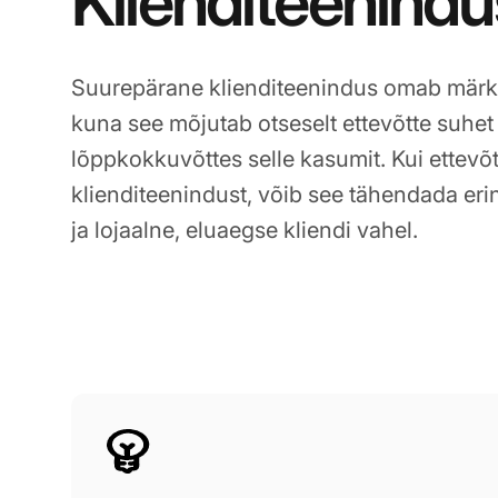
Klienditeenindu
Suurepärane klienditeenindus omab märkim
kuna see mõjutab otseselt ettevõtte suhet
lõppkokkuvõttes selle kasumit. Kui ettev
klienditeenindust, võib see tähendada eri
ja lojaalne, eluaegse kliendi vahel.