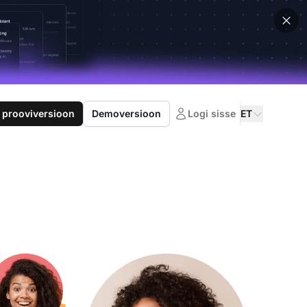
 prooviversioon
Demoversioon
Logi sisse
ET