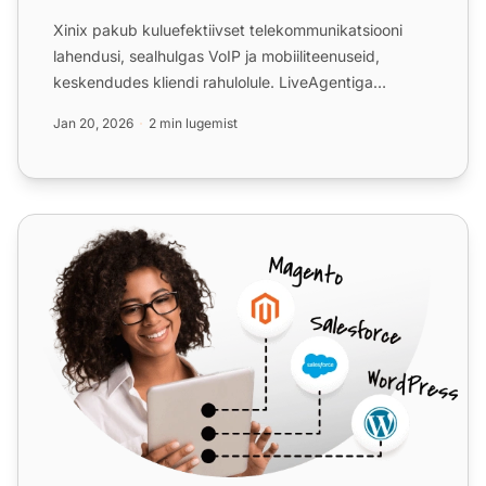
Xinix pakub kuluefektiivset telekommunikatsiooni
lahendusi, sealhulgas VoIP ja mobiiliteenuseid,
keskendudes kliendi rahulolule. LiveAgentiga
integreeritud Xini...
Jan 20, 2026
2 min lugemist
SendMyCall