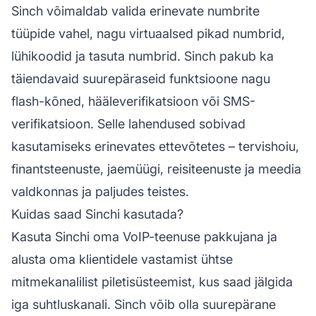
Sinch võimaldab valida erinevate numbrite
tüüpide vahel, nagu virtuaalsed pikad numbrid,
lühikoodid ja tasuta numbrid. Sinch pakub ka
täiendavaid suurepäraseid funktsioone nagu
flash-kõned, hääleverifikatsioon või SMS-
verifikatsioon. Selle lahendused sobivad
kasutamiseks erinevates ettevõtetes – tervishoiu,
finantsteenuste, jaemüügi, reisiteenuste ja meedia
valdkonnas ja paljudes teistes.
Kuidas saad Sinchi kasutada?
Kasuta Sinchi oma VoIP-teenuse pakkujana ja
alusta oma klientidele vastamist ühtse
mitmekanalilist piletisüsteemist, kus saad jälgida
iga suhtluskanali. Sinch võib olla suurepärane