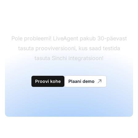
Sinul pole veel
LiveAgenti?
Pole probleemi! LiveAgent pakub 30-päevast
tasuta prooviversiooni, kus saad testida
tasuta Sinchi integratsioon!
Proovi kohe
Plaani demo