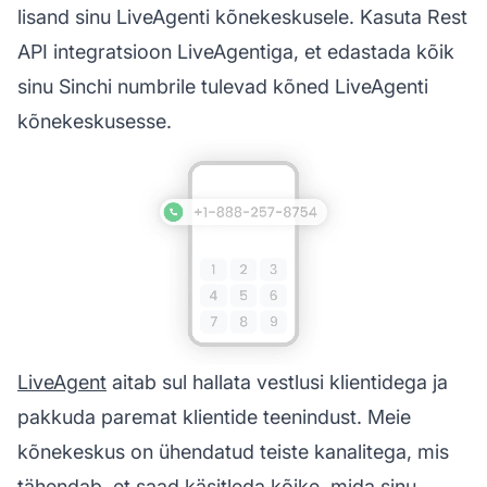
lisand sinu LiveAgenti kõnekeskusele. Kasuta Rest
API integratsioon LiveAgentiga, et edastada kõik
sinu Sinchi numbrile tulevad kõned LiveAgenti
kõnekeskusesse.
LiveAgent
aitab sul hallata vestlusi klientidega ja
pakkuda paremat klientide teenindust. Meie
kõnekeskus on ühendatud teiste kanalitega, mis
tähendab, et saad käsitleda kõike, mida sinu