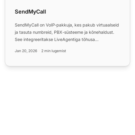
SendMyCall
SendMyCall on VoIP-pakkuja, kes pakub virtuaalseid
ja tasuta numbreid, PBX-süsteeme ja kõnehaldust.
See integreeritakse LiveAgentiga tõhusa
kõnekeskuse halduse ...
Jan 20, 2026
2 min lugemist