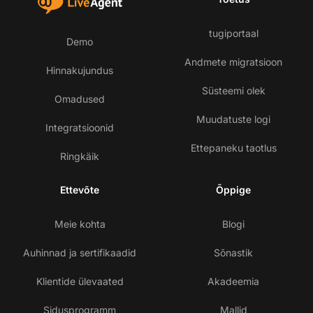
tugiportaal
Demo
Andmete migratsioon
Hinnakujundus
Süsteemi olek
Omadused
Muudatuste logi
Integratsioonid
Ettepaneku taotlus
Ringkäik
Ettevõte
Õppige
Meie kohta
Blogi
Auhinnad ja sertifikaadid
Sõnastik
Klientide ülevaated
Akadeemia
Sidusprogramm
Mallid