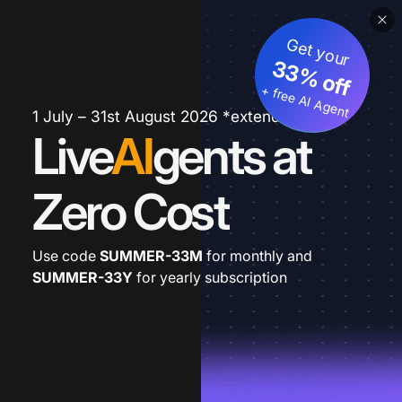
Get your
33% off
+ free AI Agent
1 July – 31st August 2026 *extended
Live
AI
gents at
Zero Cost
Use code
SUMMER-33M
for monthly and
SUMMER-33Y
for yearly subscription