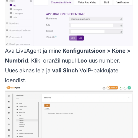
Ava LiveAgent ja mine
Konfiguratsioon > Kõne >
Numbrid
. Kliki oranžil nupul
Loo
uus number.
Uues aknas leia ja
vali Sinch
VoIP-pakkujate
loendist.