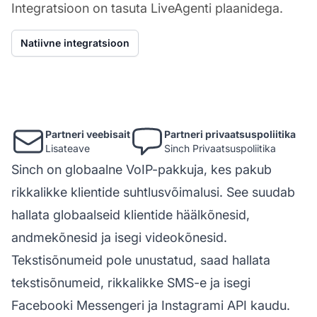
Integratsioon on tasuta LiveAgenti plaanidega.
Natiivne integratsioon
Partneri veebisait
Partneri privaatsuspoliitika
Lisateave
Sinch Privaatsuspoliitika
Sinch on globaalne VoIP-pakkuja, kes pakub
rikkalikke klientide suhtlusvõimalusi. See suudab
hallata globaalseid klientide häälkõnesid,
andmekõnesid ja isegi videokõnesid.
Tekstisõnumeid pole unustatud, saad hallata
tekstisõnumeid, rikkalikke SMS-e ja isegi
Facebooki Messengeri ja Instagrami API kaudu.