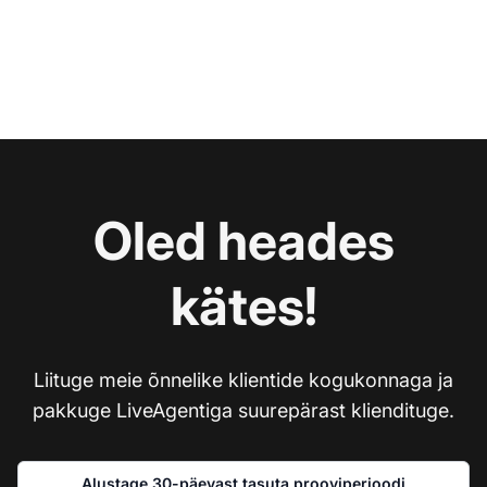
Oled heades
kätes!
Liituge meie õnnelike klientide kogukonnaga ja
pakkuge LiveAgentiga suurepärast kliendituge.
Alustage 30-päevast tasuta prooviperioodi