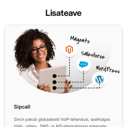
Lisateave
Sipcall
Sipcall
Sinch pakub globaalseid VoIP-lahendusi, sealhulgas
hääl-, video-, SMS- ja API-integratsioon erinevate