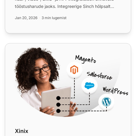
tööstusharude jaoks. Integreerige Sinch hõlpsalt
LiveAgent...
Jan 20, 2026
3 min lugemist
Xinix
Xinix