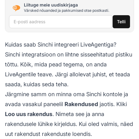
Liituge meie uudiskirjaga
Värsked nõuanded ja pakkumised otse postkasti.
E-posti aadress
Telli
Kuidas saab Sinchi integreeri LiveAgentiga?
Sinchi integratsioon on lihtne sisseehitatud pistiku
tõttu. Kõik, mida pead tegema, on anda
LiveAgentile teave. Järgi allolevat juhist, et teada
saada, kuidas seda teha.
Järgmine samm on minna oma Sinchi kontole ja
avada vasakul paneelil
Rakendused
jaotis. Kliki
Loo uus rakendus
. Nimeta see ja anna
rakendusele lühike kirjeldus. Kui oled valmis, näed
uut rakendust rakenduste loendis.