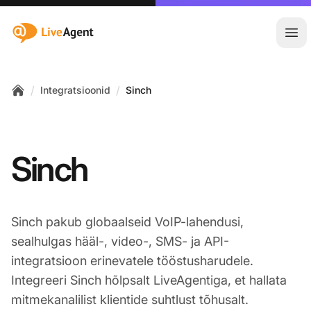
:site.title
Ava
/
/
Integratsioonid
Sinch
Home
Sinch
Sinch pakub globaalseid VoIP-lahendusi,
sealhulgas hääl-, video-, SMS- ja API-
integratsioon erinevatele tööstusharudele.
Integreeri Sinch hõlpsalt LiveAgentiga, et hallata
mitmekanalilist klientide suhtlust tõhusalt.