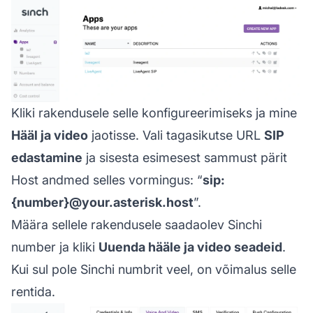
Kliki rakendusele selle konfigureerimiseks ja mine
Hääl ja video
jaotisse. Vali tagasikutse URL
SIP
edastamine
ja sisesta esimesest sammust pärit
Host andmed selles vormingus: “
sip:
{number}@your.asterisk.host
”.
Määra sellele rakendusele saadaolev Sinchi
number ja kliki
Uuenda hääle ja video seadeid
.
Kui sul pole Sinchi numbrit veel, on võimalus selle
rentida.