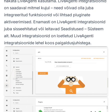
hakata LiveAgenti kasutama. LiveAgenti integratsioonid
on saadaval mitmel kujul – need võivad olla juba
integreeritud funktsioonid või lihtsad pluginate
aktiveerimised. Enamasti on LiveAgenti integratsioonid
juba sisseehitatud või leitavad Seadistused – Süsteem
alt. Muud integratsioonid on loetletud LiveAgenti
integratsioonide lehel koos paigaldusjuhistega.