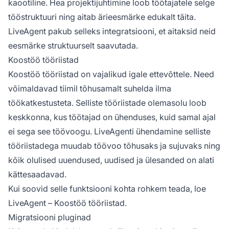
kaootiline. Hea projektijuhtimine loob töötajatele selge
tööstruktuuri ning aitab ärieesmärke edukalt täita.
LiveAgent pakub selleks integratsiooni, et aitaksid neid
eesmärke struktuurselt saavutada.
Koostöö tööriistad
Koostöö tööriistad on vajalikud igale ettevõttele. Need
võimaldavad tiimil tõhusamalt suhelda ilma
töökatkestusteta. Selliste tööriistade olemasolu loob
keskkonna, kus töötajad on ühenduses, kuid samal ajal
ei sega see töövoogu. LiveAgenti ühendamine selliste
tööriistadega muudab töövoo tõhusaks ja sujuvaks ning
kõik olulised uuendused, uudised ja ülesanded on alati
kättesaadavad.
Kui soovid selle funktsiooni kohta rohkem teada, loe
LiveAgent – Koostöö tööriistad.
Migratsiooni pluginad