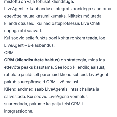
mistõttu on vaja tõhusat kliendituge.
LiveAgenti e-kaubanduse integratsioonidega saad oma
ettevõtte muuta kasumlikumaks. Näiteks mõjutada
kliendi otsuseid, kui nad ostuprotsessis Live Chati
nupuga abi saavad.
Kui soovid selle funktsiooni kohta rohkem teada, loe
LiveAgent – E-kaubandus.
CRM
CRM (kliendisuhete haldus)
on strateegia, mida iga
ettevõte peaks kasutama. See loob kliendilojaalsust,
rahulolu ja üldiselt paremaid kliendisuhteid. LiveAgent
pakub suurepäraseid CRM-i võimalusi.
Kliendiandmed saab LiveAgentis lihtsalt hallata ja
salvestada. Kui soovid LiveAgenti võimalusi
suurendada, pakume ka palju teisi CRM-i
integratsioone.