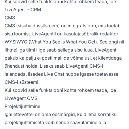
Kui soovid selle funktsiooni kohta rohkem teada, loe
LiveAgent – CRM.
CMS
CMS (sisuhaldussüsteem) on integratsioon, mis toetab
sisu loomist. LiveAgentil on kasutajasõbralik redaktor
WYSIWYG (What You See Is What You Get). See ongi nii
lihtne! Iga tiimi liige saab sellega sisu luua. LiveAgent
pakub ka palju e-posti mallide võimalusi, et klientidega
ühendust hoida. Lisaks saab LiveAgenti CMS-i
laiendada, lisades
Live Chat
nuppe igasse toetavasse
CMS-i süsteemi.
Kui soovid selle funktsiooni kohta rohkem teada, loe
LiveAgent CMS.
Projektijuhtimine
Igal ettevõttel on oma eesmärgid, kuid ilma korraliku
projektijuhtimiseta võib nende saavutamine olla