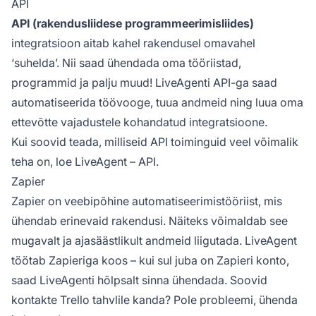
API
API (rakendusliidese programmeerimisliides)
integratsioon aitab kahel rakendusel omavahel
‘suhelda’. Nii saad ühendada oma tööriistad,
programmid ja palju muud! LiveAgenti API-ga saad
automatiseerida töövooge, tuua andmeid ning luua oma
ettevõtte vajadustele kohandatud integratsioone.
Kui soovid teada, milliseid API toiminguid veel võimalik
teha on, loe LiveAgent – API.
Zapier
Zapier on veebipõhine automatiseerimistööriist, mis
ühendab erinevaid rakendusi. Näiteks võimaldab see
mugavalt ja ajasäästlikult andmeid liigutada. LiveAgent
töötab Zapieriga koos – kui sul juba on Zapieri konto,
saad LiveAgenti hõlpsalt sinna ühendada. Soovid
kontakte Trello tahvlile kanda? Pole probleemi, ühenda