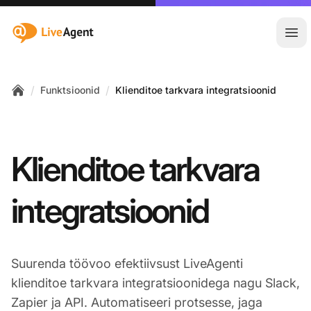
:site.title
Ava
/
/
Funktsioonid
Klienditoe tarkvara integratsioonid
Home
Klienditoe tarkvara
integratsioonid
Suurenda töövoo efektiivsust LiveAgenti
klienditoe tarkvara integratsioonidega nagu Slack,
Zapier ja API. Automatiseeri protsesse, jaga