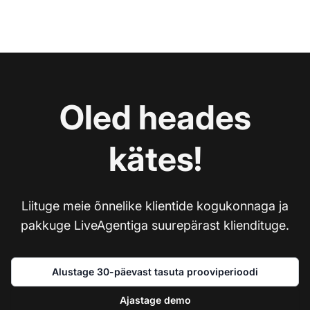
Oled heades
kätes!
Liituge meie õnnelike klientide kogukonnaga ja
pakkuge LiveAgentiga suurepärast kliendituge.
Alustage 30-päevast tasuta prooviperioodi
Ajastage demo