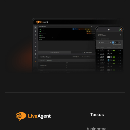
Toetus
tugiportaal