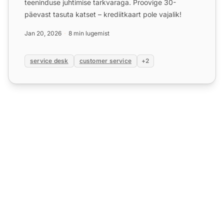
teeninduse juhtimise tarkvaraga. Proovige 30-
päevast tasuta katset – krediitkaart pole vajalik!
Jan 20, 2026
8 min lugemist
service desk
customer service
+2