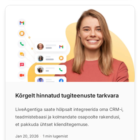
Kõrgelt hinnatud tugiteenuste tarkvara
Kõrgelt hinnatud tugiteenuste tarkvara
LiveAgentiga saate hõlpsalt integreerida oma CRM-i,
teadmistebaasi ja kolmandate osapoolte rakendusi,
et pakkuda ühtset klienditegemuse.
Jan 20, 2026
1 min lugemist