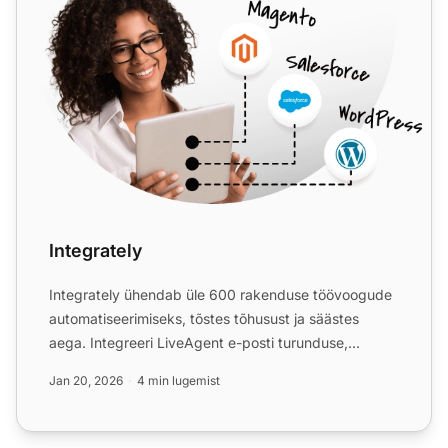
Integrately
Integrately ühendab üle 600 rakenduse töövoogude
automatiseerimiseks, tõstes tõhusust ja säästes
aega. Integreeri LiveAgent e-posti turunduse,
arvelduse, CRM-i ...
Jan 20, 2026
4 min lugemist