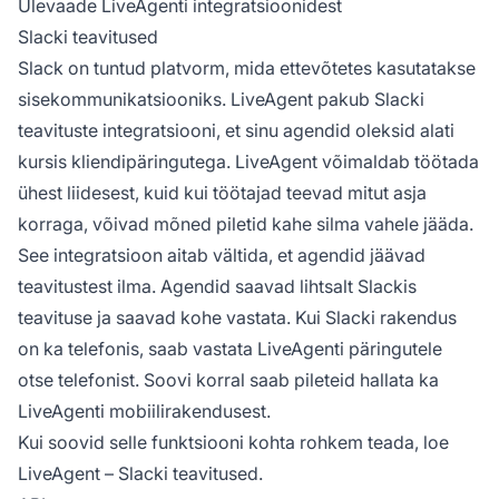
Ülevaade LiveAgenti integratsioonidest
Slacki teavitused
Slack on tuntud platvorm, mida ettevõtetes kasutatakse
sisekommunikatsiooniks. LiveAgent pakub Slacki
teavituste integratsiooni, et sinu agendid oleksid alati
kursis kliendipäringutega. LiveAgent võimaldab töötada
ühest liidesest, kuid kui töötajad teevad mitut asja
korraga, võivad mõned piletid kahe silma vahele jääda.
See integratsioon aitab vältida, et agendid jäävad
teavitustest ilma. Agendid saavad lihtsalt Slackis
teavituse ja saavad kohe vastata. Kui Slacki rakendus
on ka telefonis, saab vastata LiveAgenti päringutele
otse telefonist. Soovi korral saab pileteid hallata ka
LiveAgenti mobiilirakendusest.
Kui soovid selle funktsiooni kohta rohkem teada, loe
LiveAgent – Slacki teavitused.