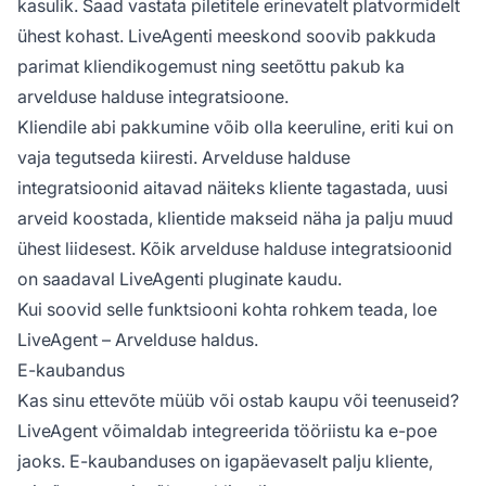
kasulik. Saad vastata piletitele erinevatelt platvormidelt
ühest kohast. LiveAgenti meeskond soovib pakkuda
parimat kliendikogemust ning seetõttu pakub ka
arvelduse halduse integratsioone.
Kliendile abi pakkumine võib olla keeruline, eriti kui on
vaja tegutseda kiiresti. Arvelduse halduse
integratsioonid aitavad näiteks kliente tagastada, uusi
arveid koostada, klientide makseid näha ja palju muud
ühest liidesest. Kõik arvelduse halduse integratsioonid
on saadaval LiveAgenti pluginate kaudu.
Kui soovid selle funktsiooni kohta rohkem teada, loe
LiveAgent – Arvelduse haldus.
E-kaubandus
Kas sinu ettevõte müüb või ostab kaupu või teenuseid?
LiveAgent võimaldab integreerida tööriistu ka e-poe
jaoks. E-kaubanduses on igapäevaselt palju kliente,