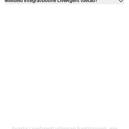
Milliseid integratsioone LiveAgent toetab?
Muuda oma
klienditeeninduse
kogemust
Avasta LiveAgenti võimsad funktsioonid, mis