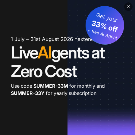
Get your
33% off
+ free AI Agent
1 July – 31st August 2026 *extended
Live
AI
gents at
Zero Cost
Use code
SUMMER-33M
for monthly and
SUMMER-33Y
for yearly subscription