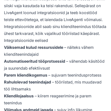
siiski vaja kasutada ka teisi rakendusi. Sellepärast on
LiveAgent loonud integratsioonid ja teeb koostööd
teiste ettevõtetega, et laiendada LiveAgenti võimalusi.
Integratsioonide abil saab sinu klienditeenindus töötada
ühest tarkvarast, kõik vajalikud tööriistad käepärast.
Integratsioonide eelised
Väiksemad kulud ressurssidele
– näiteks vähem
klienditeenindajaid
Automatiseeritud tööprotsessid
– vähendab käsitööd
ja suurendab efektiivsust
Parem kliendikogemus
– sujuvam teenindusprotsess
Rahulolevad teenindajad
– tööriistad, mis muudavad
töö lihtsamaks
Kliendilojaalsus
– kiirem reageerimine ja parem
teenindus
Võimalus andmeid jagada
– sujuv info liikumine