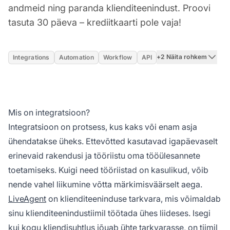
andmeid ning paranda klienditeenindust. Proovi
tasuta 30 päeva – krediitkaarti pole vaja!
+2 Näita rohkem
Integrations
Automation
Workflow
API
Mis on integratsioon?
Integratsioon on protsess, kus kaks või enam asja
ühendatakse üheks. Ettevõtted kasutavad igapäevaselt
erinevaid rakendusi ja tööriistu oma tööülesannete
toetamiseks. Kuigi need tööriistad on kasulikud, võib
nende vahel liikumine võtta märkimisväärselt aega.
LiveAgent
on klienditeeninduse tarkvara, mis võimaldab
sinu klienditeenindustiimil töötada ühes liideses. Isegi
kui kogu kliendisuhtlus jõuab ühte tarkvarasse, on tiimil