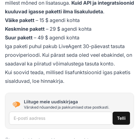
millest mõned on lisatasuga.
Kuid API ja integratsioonid
kuuluvad igasse paketti ilma lisakuludeta
.
Väike pakett
– 15 $ agendi kohta
Keskmine pakett
– 29 $ agendi kohta
Suur pakett
– 49 $ agendi kohta
Iga paketi puhul pakub LiveAgent 30-päevast tasuta
prooviperioodi. Kui pärast seda oled veel ebakindel, on
saadaval ka piiratud võimalustega tasuta konto.
Kui soovid teada, millised lisafunktsioonid igas paketis
sisalduvad, loe hinnakirja.
Liituge meie uudiskirjaga
Värsked nõuanded ja pakkumised otse postkasti.
E-posti aadress
Telli