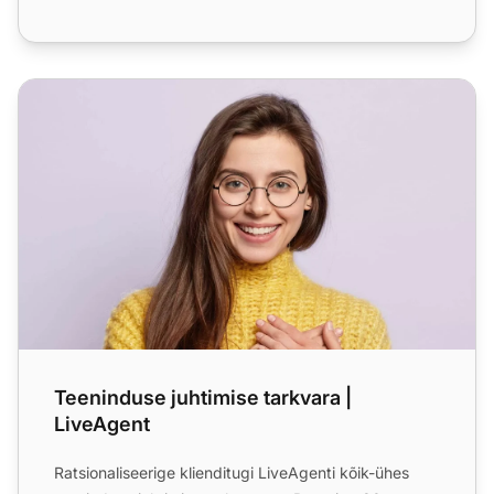
Teeninduse juhtimise tarkvara | LiveAgent
Teeninduse juhtimise tarkvara |
LiveAgent
Ratsionaliseerige klienditugi LiveAgenti kõik-ühes