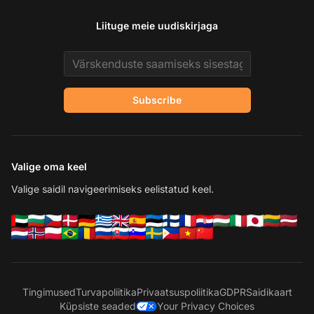
Liituge meie uudiskirjaga
Email address
Subscribe
Valige oma keel
Valige saidil navigeerimiseks eelistatud keel.
Tingimused
Turvapoliitika
Privaatsuspoliitika
GDPR
Saidikaart
Küpsiste seaded
Your Privacy Choices