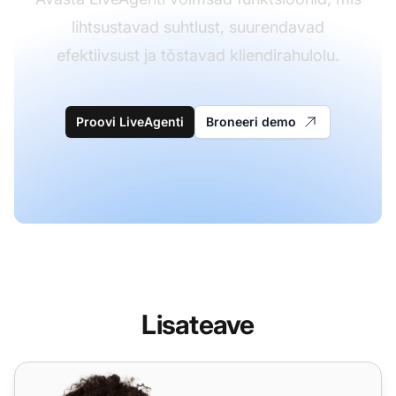
lihtsustavad suhtlust, suurendavad
efektiivsust ja tõstavad kliendirahulolu.
Proovi LiveAgenti
Broneeri demo
Lisateave
Integrately