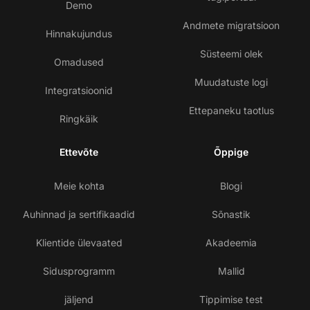
Demo
Andmete migratsioon
Hinnakujundus
Süsteemi olek
Omadused
Muudatuste logi
Integratsioonid
Ettepaneku taotlus
Ringkäik
Ettevõte
Õppige
Meie kohta
Blogi
Auhinnad ja sertifikaadid
Sõnastik
Klientide ülevaated
Akadeemia
Sidusprogramm
Mallid
jäljend
Tippimise test