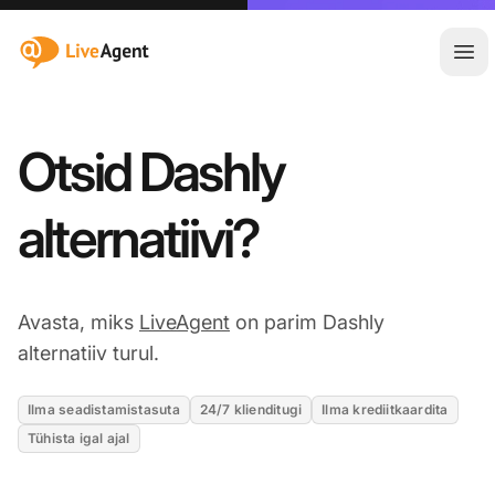
:site.title
Ava
Otsid Dashly
alternatiivi?
Avasta, miks
LiveAgent
on parim Dashly
alternatiiv turul.
Ilma seadistamistasuta
24/7 klienditugi
Ilma krediitkaardita
Tühista igal ajal