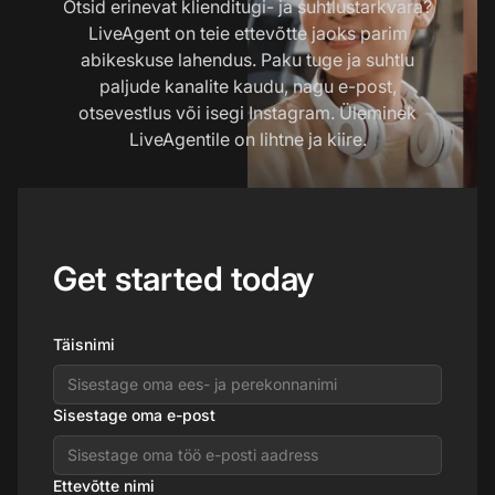
Otsid erinevat klienditugi- ja suhtlustarkvara?
LiveAgent on teie ettevõtte jaoks parim
abikeskuse lahendus. Paku tuge ja suhtlu
paljude kanalite kaudu, nagu e-post,
otsevestlus või isegi Instagram. Üleminek
LiveAgentile on lihtne ja kiire.
Get started today
Täisnimi
Sisestage oma e-post
Ettevõtte nimi