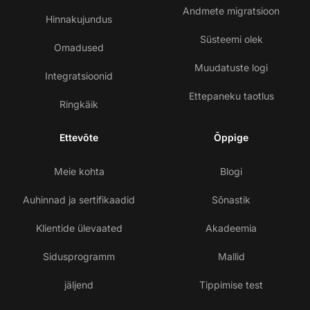
Andmete migratsioon
Hinnakujundus
Süsteemi olek
Omadused
Muudatuste logi
Integratsioonid
Ettepaneku taotlus
Ringkäik
Ettevõte
Õppige
Meie kohta
Blogi
Auhinnad ja sertifikaadid
Sõnastik
Klientide ülevaated
Akadeemia
Sidusprogramm
Mallid
jäljend
Tippimise test