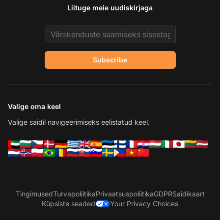
Liituge meie uudiskirjaga
Email address
Subscribe
Valige oma keel
Valige saidil navigeerimiseks eelistatud keel.
Tingimused
Turvapoliitika
Privaatsuspoliitika
GDPR
Saidikaart
Küpsiste seaded
Your Privacy Choices
Võ