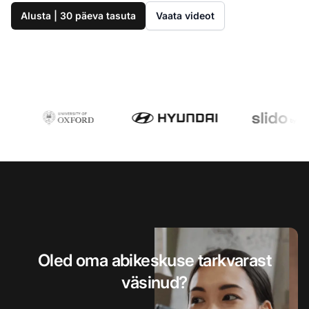
Alusta | 30 päeva tasuta
Vaata videot
Oled oma abikeskuse tarkvarast
väsinud?