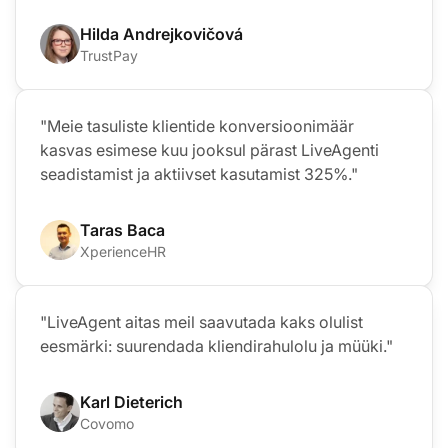
Hilda Andrejkovičová
TrustPay
"Meie tasuliste klientide konversioonimäär
kasvas esimese kuu jooksul pärast LiveAgenti
seadistamist ja aktiivset kasutamist 325%."
Taras Baca
XperienceHR
"LiveAgent aitas meil saavutada kaks olulist
eesmärki: suurendada kliendirahulolu ja müüki."
Karl Dieterich
Covomo