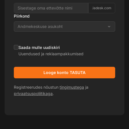
.ladesk.com
Piirkond
Andmekeskuse asukoht
Saada mulle uudiskiri
Uuendused ja reklaampakkumised
Looge konto TASUTA
Registreerudes nõustun
tingimustega
ja
privaatsuspoliitikaga
.