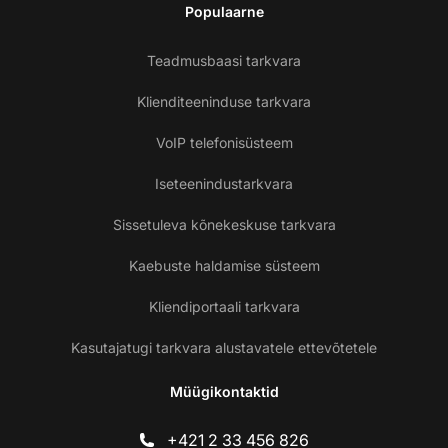
Populaarne
Teadmusbaasi tarkvara
Klienditeeninduse tarkvara
VoIP telefonisüsteem
Iseteenindustarkvara
Sissetuleva kõnekeskuse tarkvara
Kaebuste haldamise süsteem
Kliendiportaali tarkvara
Kasutajatugi tarkvara alustavatele ettevõtetele
Müügikontaktid
+421 2 33 456 826