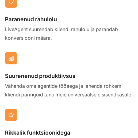
Paranenud rahulolu
LiveAgent suurendab kliendi rahulolu ja parandab
konversiooni määra.
Suurenenud produktiivsus
Vähenda oma agentide tööaega ja lahenda rohkem
kliendi päringuid tänu meie universaalsele sisendkastile.
Rikkalik funktsioonidega