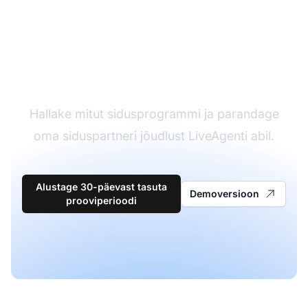
Kasutajatugi tarkvara
liider
Hallake mitut sidusprogrammi ja parandage
oma siduspartneri jõudlust LiveAgenti abil.
Alustage 30-päevast tasuta
Demoversioon
prooviperioodi