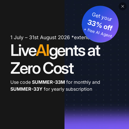
Get your
33% off
+ free AI Agent
1 July – 31st August 2026 *extended
Live
AI
gents at
Zero Cost
Use code
SUMMER-33M
for monthly and
SUMMER-33Y
for yearly subscription