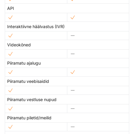
API
Interaktiivne häälvastus (IVR)
Videokõned
Piiramatu ajalugu
Piiramatu veebisaidid
Piiramatu vestluse nupud
Piiramatu piletid/meilid