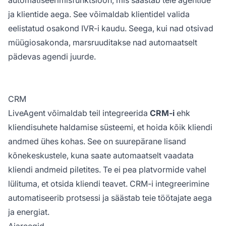
ja klientide aega. See võimaldab klientidel valida
eelistatud osakond IVR-i kaudu. Seega, kui nad otsivad
müügiosakonda, marsruuditakse nad automaatselt
pädevas agendi juurde.
CRM
LiveAgent võimaldab teil integreerida
CRM-i
ehk
kliendisuhete haldamise süsteemi, et hoida kõik kliendi
andmed ühes kohas. See on suurepärane lisand
kõnekeskustele, kuna saate automaatselt vaadata
kliendi andmeid piletites. Te ei pea platvormide vahel
lülituma, et otsida kliendi teavet. CRM-i integreerimine
automatiseerib protsessi ja säästab teie töötajate aega
ja energiat.
Ajareegid