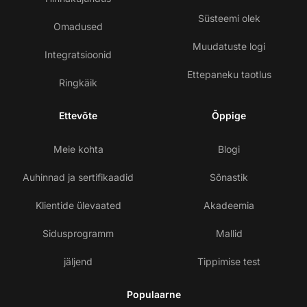
Süsteemi olek
Omadused
Muudatuste logi
Integratsioonid
Ettepaneku taotlus
Ringkäik
Ettevõte
Õppige
Meie kohta
Blogi
Auhinnad ja sertifikaadid
Sõnastik
Klientide ülevaated
Akadeemia
Sidusprogramm
Mallid
jäljend
Tippimise test
Populaarne