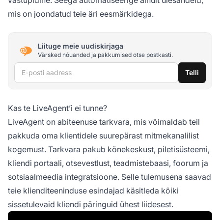
mis on joondatud teie äri eesmärkidega.
Liituge meie uudiskirjaga
Värsked nõuanded ja pakkumised otse postkasti.
E-posti aadress
Telli
Kas te LiveAgent’i ei tunne?
LiveAgent on abiteenuse tarkvara, mis võimaldab teil
pakkuda oma klientidele suurepärast mitmekanalilist
kogemust. Tarkvara pakub kõnekeskust, piletisüsteemi,
kliendi portaali, otsevestlust, teadmistebaasi, foorum ja
sotsiaalmeedia integratsioone. Selle tulemusena saavad
teie klienditeeninduse esindajad käsitleda kõiki
sissetulevaid kliendi päringuid ühest liidesest.