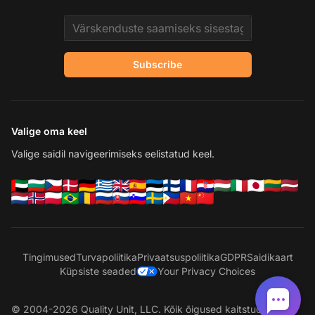
Email address
Subscribe
Valige oma keel
Valige saidil navigeerimiseks eelistatud keel.
Tingimused
Turvapoliitika
Privaatsuspoliitika
GDPR
Saidikaart
Küpsiste seaded
Your Privacy Choices
© 2004-2026 Quality Unit, LLC. Kõik õigused kaitstud.