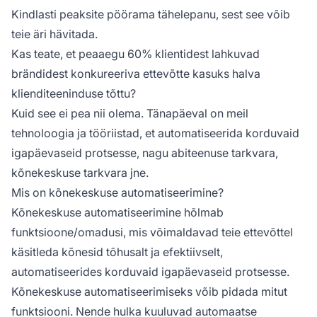
Kindlasti peaksite pöörama tähelepanu, sest see võib
teie äri hävitada.
Kas teate, et peaaegu 60% klientidest lahkuvad
brändidest konkureeriva ettevõtte kasuks halva
klienditeeninduse tõttu?
Kuid see ei pea nii olema. Tänapäeval on meil
tehnoloogia ja tööriistad, et automatiseerida korduvaid
igapäevaseid protsesse, nagu abiteenuse tarkvara,
kõnekeskuse tarkvara jne.
Mis on kõnekeskuse automatiseerimine?
Kõnekeskuse automatiseerimine hõlmab
funktsioone/omadusi, mis võimaldavad teie ettevõttel
käsitleda kõnesid tõhusalt ja efektiivselt,
automatiseerides korduvaid igapäevaseid protsesse.
Kõnekeskuse automatiseerimiseks võib pidada mitut
funktsiooni. Nende hulka kuuluvad automaatse