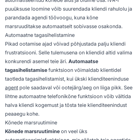
puuüksuse loomine võib suurendada kliendi rahulolu ja
parandada agendi töövoogu, kuna kõne
marsruuditakse automaatselt sobivasse osakonda.
Automaatne tagasihelistamine
Pikad ootamise ajad võivad põhjustada palju kliendi
frustratsiooni. Selle tulemusena on kliendid altid valima
konkurendi asemel teie äri.
Automaatse
tagasihelistamise
funktsioon võimaldab klientidel
taotleda tagasihelistamist, kui ükski klienditeeninduse
agent
pole saadaval või ootejärg/aeg on liiga pikk. See
lihtne automaatne telefonikõne funktsioon võib vältida
halva kliendi kogemust ja tõsta teie klienditeenindust
peaaegu kohe.
Kõnede marsruutimine
Kõnede marsruutimine
on veel üks
automatiseerimisfunktsioon, mis säästab teie agentide