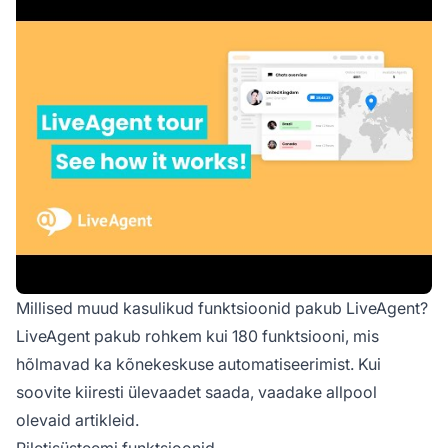
Millised muud kasulikud funktsioonid pakub LiveAgent?
LiveAgent pakub rohkem kui 180 funktsiooni, mis
hõlmavad ka kõnekeskuse automatiseerimist. Kui
soovite kiiresti ülevaadet saada, vaadake allpool
olevaid artikleid.
Piletisüsteemi funktsioonid