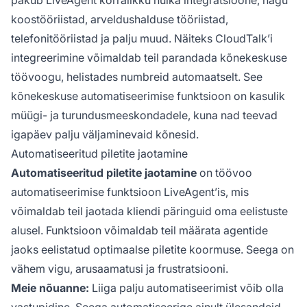
koostööriistad, arveldushalduse tööriistad,
telefonitööriistad ja palju muud. Näiteks CloudTalk’i
integreerimine võimaldab teil parandada kõnekeskuse
töövoogu, helistades numbreid automaatselt. See
kõnekeskuse automatiseerimise funktsioon on kasulik
müügi- ja turundusmeeskondadele, kuna nad teevad
igapäev palju väljaminevaid kõnesid.
Automatiseeritud piletite jaotamine
Automatiseeritud piletite jaotamine
on töövoo
automatiseerimise funktsioon LiveAgent’is, mis
võimaldab teil jaotada kliendi päringuid oma eelistuste
alusel. Funktsioon võimaldab teil määrata agentide
jaoks eelistatud optimaalse piletite koormuse. Seega on
vähem vigu, arusaamatusi ja frustratsiooni.
Meie nõuanne:
Liiga palju automatiseerimist võib olla
vastupidine. Seega automatiseerige ainult ülesandeid,