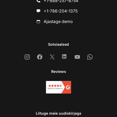
+1-888-257-8754
+1-786-204-1375
Ajastage demo
Sotsiaalsed
Instagram
Facebook
X
Linkedin
Youtube
Whatsapp
Reviews
Liituge meie uudiskirjaga