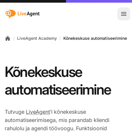
:site.title
Ava
/
/
LiveAgent Academy
Kõnekeskuse automatiseerimine
Home
Kõnekeskuse
automatiseerimine
Tutvuge
LiveAgent
’i kõnekeskuse
automatiseerimisega, mis parandab kliendi
rahulolu ja agendi töövoogu. Funktsioonid