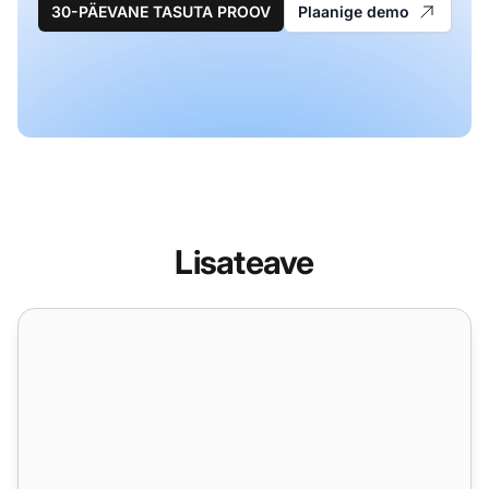
30-PÄEVANE TASUTA PROOV
Plaanige demo
Lisateave
Automaatse tagasikõne funktsioonid