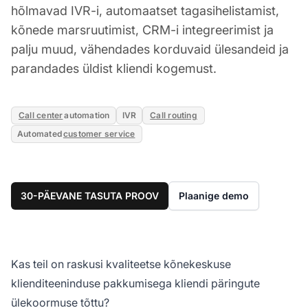
hõlmavad IVR-i, automaatset tagasihelistamist,
kõnede marsruutimist, CRM-i integreerimist ja
palju muud, vähendades korduvaid ülesandeid ja
parandades üldist kliendi kogemust.
Call center
automation
IVR
Call routing
Automated
customer service
30-PÄEVANE TASUTA PROOV
Plaanige demo
Kas teil on raskusi kvaliteetse kõnekeskuse
klienditeeninduse pakkumisega kliendi päringute
ülekoormuse tõttu?