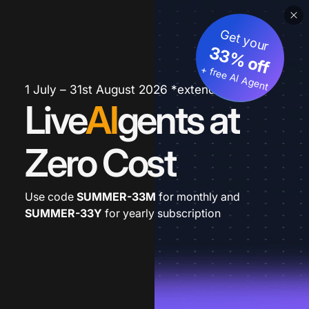
Get your
33% off
+ free AI Agent
1 July – 31st August 2026 *extended
Live
AI
gents at
Zero Cost
Use code
SUMMER-33M
for monthly and
SUMMER-33Y
for yearly subscription