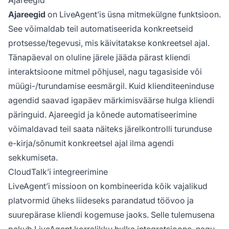
Ajareegid
on LiveAgent’is üsna mitmekülgne funktsioon.
See võimaldab teil automatiseerida konkreetseid
protsesse/tegevusi, mis käivitatakse konkreetsel ajal.
Tänapäeval on oluline järele jääda pärast kliendi
interaktsioone mitmel põhjusel, nagu tagasiside või
müügi-/turundamise eesmärgil. Kuid klienditeeninduse
agendid saavad igapäev märkimisväärse hulga kliendi
päringuid. Ajareegid ja kõnede automatiseerimine
võimaldavad teil saata näiteks järelkontrolli turunduse
e-kirja/sõnumit konkreetsel ajal ilma agendi
sekkumiseta.
CloudTalk’i integreerimine
LiveAgent’i missioon on kombineerida kõik vajalikud
platvormid üheks liideseks parandatud töövoo ja
suurepärase kliendi kogemuse jaoks. Selle tulemusena
pakub LiveAgent korralikku hulka integratsioone, nagu