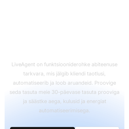
Kas olete valmis oma
kõnekeskust
parandama?
LiveAgent on funktsiooniderohke abiteenuse
tarkvara, mis jälgib kliendi taotlusi,
automatiseerib ja loob aruandeid. Proovige
seda tasuta meie 30-päevase tasuta prooviga
ja säästke aega, kulusid ja energiat
automatiseerimisega.