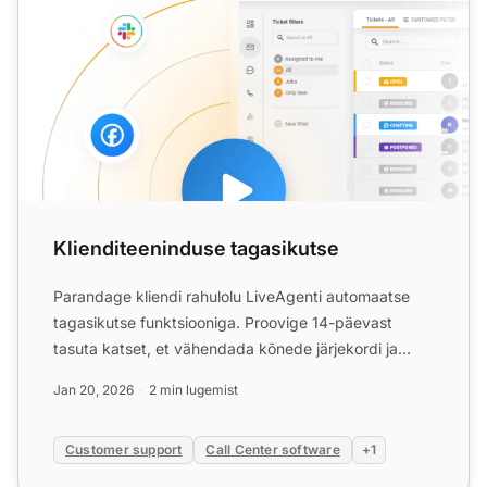
Klienditeeninduse tagasikutse
Parandage kliendi rahulolu LiveAgenti automaatse
tagasikutse funktsiooniga. Proovige 14-päevast
tasuta katset, et vähendada kõnede järjekordi ja
suurendada prod...
Jan 20, 2026
2 min lugemist
Customer support
Call Center software
+1