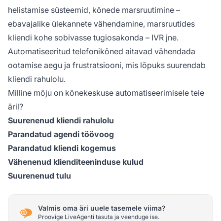
helistamise süsteemid, kõnede marsruutimine –
ebavajalike ülekannete vähendamine, marsruutides
kliendi kohe sobivasse tugiosakonda – IVR jne.
Automatiseeritud telefonikõned aitavad vähendada
ootamise aegu ja frustratsiooni, mis lõpuks suurendab
kliendi rahulolu.
Milline mõju on kõnekeskuse automatiseerimisele teie
äril?
Suurenenud kliendi rahulolu
Parandatud agendi töövoog
Parandatud kliendi kogemus
Vähenenud klienditeeninduse kulud
Suurenenud tulu
Valmis oma äri uuele tasemele viima?
Proovige LiveAgenti tasuta ja veenduge ise.