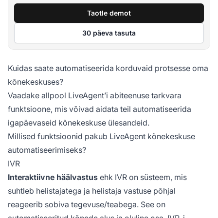
Taotle demot
30 päeva tasuta
Kuidas saate automatiseerida korduvaid protsesse oma
kõnekeskuses?
Vaadake allpool LiveAgent’i abiteenuse tarkvara
funktsioone, mis võivad aidata teil automatiseerida
igapäevaseid kõnekeskuse ülesandeid.
Millised funktsioonid pakub LiveAgent kõnekeskuse
automatiseerimiseks?
IVR
Interaktiivne häälvastus
ehk IVR on süsteem, mis
suhtleb helistajatega ja helistaja vastuse põhjal
reageerib sobiva tegevuse/teabega. See on
automatiseeritud kõnede alus ja oluline osa. IVR-i