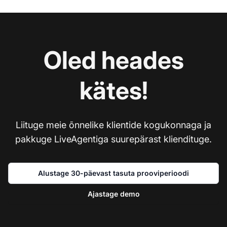
Oled heades
kätes!
Liituge meie õnnelike klientide kogukonnaga ja
pakkuge LiveAgentiga suurepärast kliendituge.
Alustage 30-päevast tasuta prooviperioodi
Ajastage demo