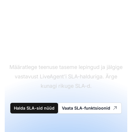
Määrake ja täitke oma
SLA-d
Määratlege teenuse taseme lepingud ja jälgige
vastavust LiveAgent'i SLA-halduriga. Ärge
kunagi rikuge SLA-d.
Halda SLA-sid nüüd
Vaata SLA-funktsioonid