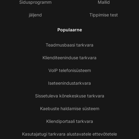
Sidusprogramm
Mallid
jäljend
Tippimise test
Populaarne
Teadmusbaasi tarkvara
Klienditeeninduse tarkvara
VoIP telefonisüsteem
Iseteenindustarkvara
Sissetuleva kõnekeskuse tarkvara
Kaebuste haldamise süsteem
Kliendiportaali tarkvara
Kasutajatugi tarkvara alustavatele ettevõtetele