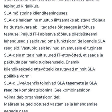
lepingud kirjalikult.
SLA mõistmine klienditeeninduses
SLA-de haldamine muutub lihtsamaks abistava töölaua
haldustarkvara abil, tagades õigeaegse ja tõhusa
teenuse. Paljud IT-i abistava töölaua piletisüsteemi
lahendused sisaldavad oma funktsioonide loendis SLA
reegleid. Vastupidiselt levinud arvamusele ei tugineta
SLA-dele mitte ainult suured IT-ettevõtted, et saada ja
pakkuda parimaid tugiteenuseid. Enamik
kliendikeskseid ettevõtteid kasutavad mingit SLA
poliitika vormi.
SLA-d
LiveAgent
’is toimivad
SLA tasemete
ja
SLA
reeglite
kombinatsioonina. See kombinatsioon
võimaldab organisatsioonidel:
Määrata selged ootused vastamise ja lahendamise
aegade osas