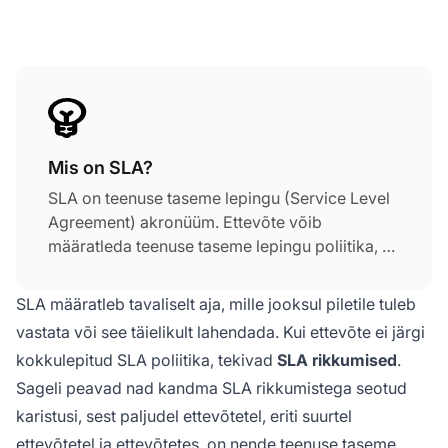
Mis on SLA?
SLA on teenuse taseme lepingu (Service Level
Agreement) akronüüm. Ettevõte võib
määratleda teenuse taseme lepingu poliitika, et
nende kasutajad saaksid paremini jälgida oma
teenuse taseme jõudlust ja saavutada ettevõtte
SLA määratleb tavaliselt aja, mille jooksul piletile tuleb
teenuse taseme eesmärke. Teenuse taseme
vastata või see täielikult lahendada. Kui ettevõte ei järgi
lepingud ehk SLA-d lepitakse tavaliselt kokku
kokkulepitud SLA poliitika, tekivad
SLA rikkumised
.
ettevõtete ja nende äriklientide vahel.
Sageli peavad nad kandma SLA rikkumistega seotud
karistusi, sest paljudel ettevõtetel, eriti suurtel
ettevõtetel ja ettevõtetes, on nende teenuse taseme