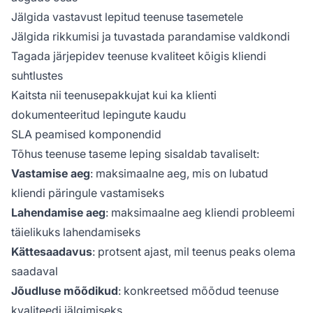
Jälgida vastavust lepitud teenuse tasemetele
Jälgida rikkumisi ja tuvastada parandamise valdkondi
Tagada järjepidev teenuse kvaliteet kõigis kliendi
suhtlustes
Kaitsta nii teenusepakkujat kui ka klienti
dokumenteeritud lepingute kaudu
SLA peamised komponendid
Tõhus teenuse taseme leping sisaldab tavaliselt:
Vastamise aeg
: maksimaalne aeg, mis on lubatud
kliendi päringule vastamiseks
Lahendamise aeg
: maksimaalne aeg kliendi probleemi
täielikuks lahendamiseks
Kättesaadavus
: protsent ajast, mil teenus peaks olema
saadaval
Jõudluse mõõdikud
: konkreetsed mõõdud teenuse
kvaliteedi jälgimiseks