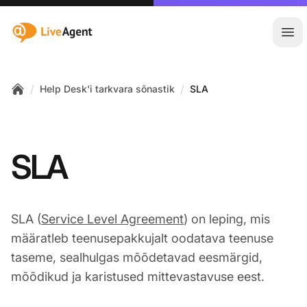
:site.title
Ava
/
/
Help Desk'i tarkvara sõnastik
SLA
Home
SLA
SLA (
Service Level Agreement
) on leping, mis
määratleb teenusepakkujalt oodatava teenuse
taseme, sealhulgas mõõdetavad eesmärgid,
mõõdikud ja karistused mittevastavuse eest.