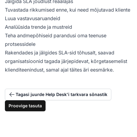
Jälgida SLA jõudlust reaalajas
Tuvastada rikkumised enne, kui need mõjutavad kliente
Luua vastavusaruandeid
Analüüsida trende ja mustreid
Teha andmepõhiseid parandusi oma teenuse
protsessidele
Rakendades ja jälgides SLA-sid tõhusalt, saavad
organisatsioonid tagada järjepidevat, kõrgetasemelist
klienditeenindust, samal ajal täites äri eesmärke.
Tagasi juurde Help Desk'i tarkvara sõnastik
Proovige tasuta