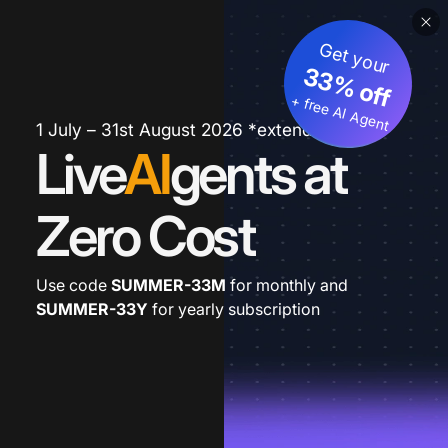
Get your
33% off
+ free AI Agent
1 July – 31st August 2026 *extended
Live
AI
gents at
Zero Cost
Use code
SUMMER-33M
for monthly and
SUMMER-33Y
for yearly subscription