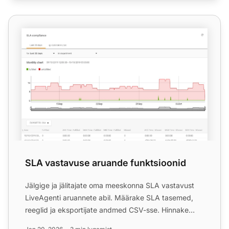
SLA vastavuse aruande funktsioonid
SLA vastavuse aruande funktsioonid
Jälgige ja jälitajate oma meeskonna SLA vastavust
LiveAgenti aruannete abil. Määrake SLA tasemed,
reeglid ja eksportijate andmed CSV-sse. Hinnake
jõudlust osako...