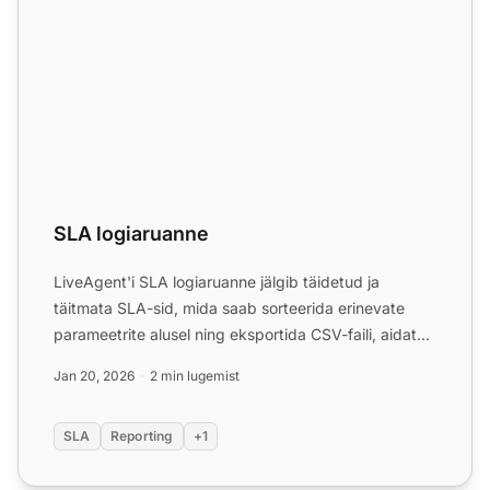
SLA logiaruanne
LiveAgent'i SLA logiaruanne jälgib täidetud ja
täitmata SLA-sid, mida saab sorteerida erinevate
parameetrite alusel ning eksportida CSV-faili, aidates
tõsta kli...
Jan 20, 2026
2 min lugemist
SLA
Reporting
+1