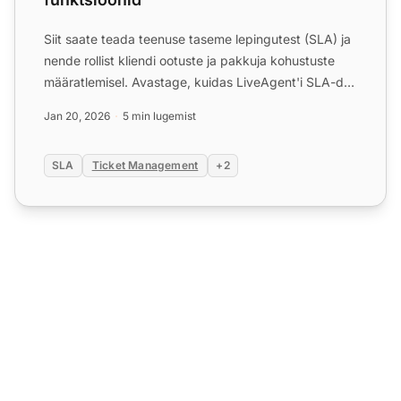
Siit saate teada teenuse taseme lepingutest (SLA) ja
nende rollist kliendi ootuste ja pakkuja kohustuste
määratlemisel. Avastage, kuidas LiveAgent'i SLA-d
paran...
Jan 20, 2026
5 min lugemist
SLA
Ticket Management
+2