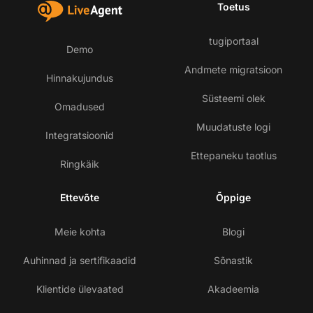
Toetus
tugiportaal
Demo
Andmete migratsioon
Hinnakujundus
Süsteemi olek
Omadused
Muudatuste logi
Integratsioonid
Ettepaneku taotlus
Ringkäik
Ettevõte
Õppige
Meie kohta
Blogi
Auhinnad ja sertifikaadid
Sõnastik
Klientide ülevaated
Akadeemia