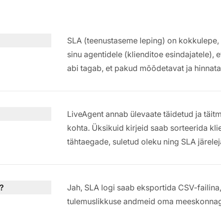
SLA (teenustaseme leping) on kokkulepe, m
sinu agentidele (klienditoe esindajatele),
abi tagab, et pakud mõõdetavat ja hinnata
LiveAgent annab ülevaate täidetud ja täi
kohta. Üksikuid kirjeid saab sorteerida kli
tähtaegade, suletud oleku ning SLA järelej
?
Jah, SLA logi saab eksportida CSV-failina
tulemuslikkuse andmeid oma meeskonna