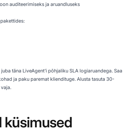
ioon auditeerimiseks ja aruandluseks
pakettides:
 juba täna LiveAgent’i põhjaliku SLA logiaruandega. Saa
ohad ja paku paremat kliendituge. Alusta
tasuta 30-
 vaja.
d küsimused