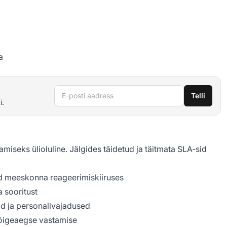
a
E-posti aadress
Telli
i.
amiseks ülioluline. Jälgides täidetud ja täitmata SLA-sid
d meeskonna reageerimiskiiruses
 sooritust
d ja personalivajadused
 õigeaegse vastamise