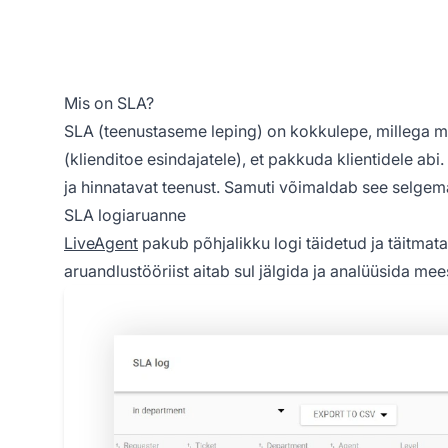
Mis on SLA?
SLA (teenustaseme leping) on kokkulepe, millega mää
(klienditoe esindajatele), et pakkuda klientidele a
ja hinnatavat teenust. Samuti võimaldab see selgem
SLA logiaruanne
LiveAgent
pakub põhjalikku logi täidetud ja täitmat
aruandlustööriist aitab sul jälgida ja analüüsida me