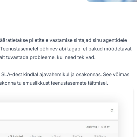
ratletakse piletitele vastamise sihtajad sinu agentidele
bi. Teenustasemetel põhinev abi tagab, et pakud mõõdetavat
alt tuvastada probleeme, kui need tekivad.
a SLA-dest kindlal ajavahemikul ja osakonnas. See võimas
eskonna tulemuslikkust teenustasemete täitmisel.