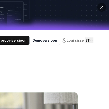
 prooviversioon
Demoversioon
Logi sisse
ET