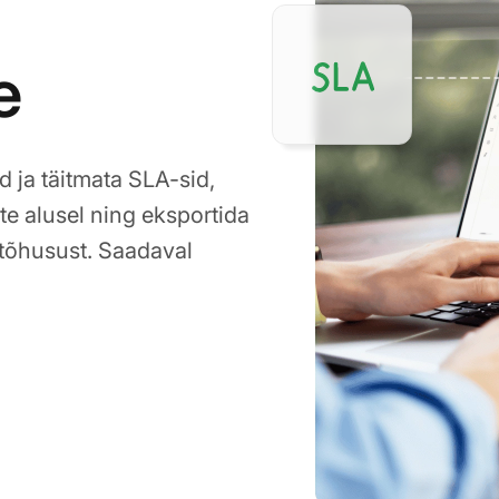
e
d ja täitmata SLA-sid,
te alusel ning eksportida
 tõhusust. Saadaval