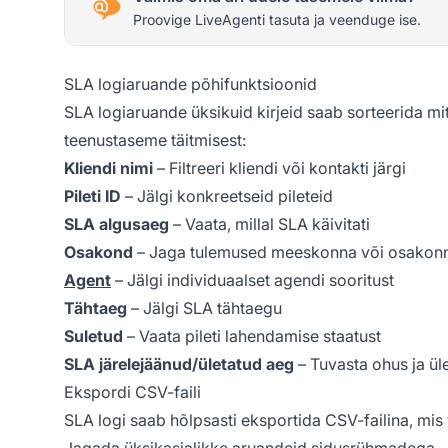
Proovige LiveAgenti tasuta ja veenduge ise.
SLA logiaruande põhifunktsioonid
SLA logiaruande üksikuid kirjeid saab sorteerida mit
teenustaseme täitmisest:
Kliendi nimi
– Filtreeri kliendi või kontakti järgi
Pileti ID
– Jälgi konkreetseid pileteid
SLA algusaeg
– Vaata, millal SLA käivitati
Osakond
– Jaga tulemused meeskonna või osakonn
Agent
– Jälgi individuaalset agendi sooritust
Tähtaeg
– Jälgi SLA tähtaegu
Suletud
– Vaata pileti lahendamise staatust
SLA järelejäänud/ületatud aeg
– Tuvasta ohus ja ül
Ekspordi CSV-faili
SLA logi saab hõlpsasti eksportida CSV-failina, mis
Jagada üksikasjalikke aruandeid sidusrühmadega