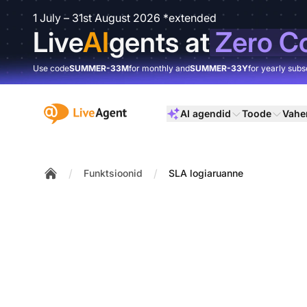
1 July – 31st August 2026 *extended
Live
AI
gents at
Zero C
Use code
SUMMER-33M
for monthly and
SUMMER-33Y
for yearly subs
:site.title
AI agendid
Toode
Vahe
/
/
Funktsioonid
SLA logiaruanne
Home