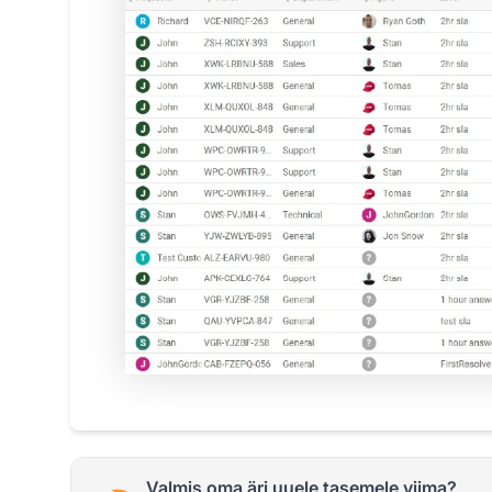
Valmis oma äri uuele tasemele viima?