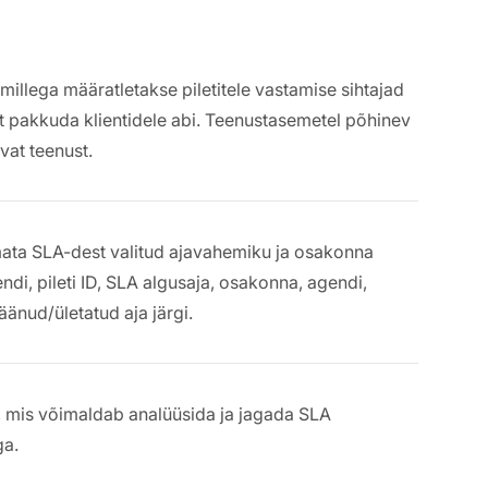
illega määratletakse piletitele vastamise sihtajad
 et pakkuda klientidele abi. Teenustasemetel põhinev
vat teenust.
tmata SLA-dest valitud ajavahemiku ja osakonna
endi, pileti ID, SLA algusaja, osakonna, agendi,
äänud/ületatud aja järgi.
, mis võimaldab analüüsida ja jagada SLA
ga.