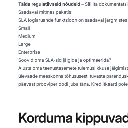
Täida regulatiivseid nõudeid
– Säilita dokumentats
Saadaval mitmes paketis
SLA logiaruande funktsioon on saadaval järgmistes 
Small
Medium
Large
Enterprise
Soovid oma SLA-sid jälgida ja optimeerida?
Alusta oma teenustasemete tulemuslikkuse jälgimist
ülevaade meeskonna tõhususest, tuvasta parendusk
päevast prooviperioodi
juba täna. Krediitkaarti pole
Korduma kippuva