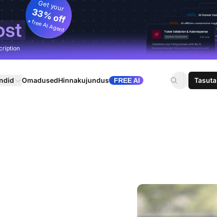
Get your
33% off
+ free AI Agent
ost
cription
ndid
Omadused
Hinnakujundus
Tasuta
FREE AI