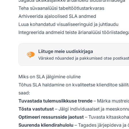
Teha süvaanalüüsi tabeltöötlustarkvaras
Arhiveerida ajaloolised SLA andmed
Luua kohandatud visualiseeringuid ja juhtlaudu
Integreerida andmeid teiste ärianalüüsi tööriistadeg
Liituge meie uudiskirjaga
Värsked nõuanded ja pakkumised otse postkast
Miks on SLA jälgimine oluline
Tõhus SLA haldamine on kvaliteetse klienditoe säilit
saad:
Tuvastada tulemuslikkuse trende
– Märka mustrei
Tõsta vastutust
– Jälgi individuaalset ja meeskonna
Optimeeri ressursside jaotust
– Tuvasta kitsaskoha
Suurenda kliendirahulolu
– Tagades järjepideva ja