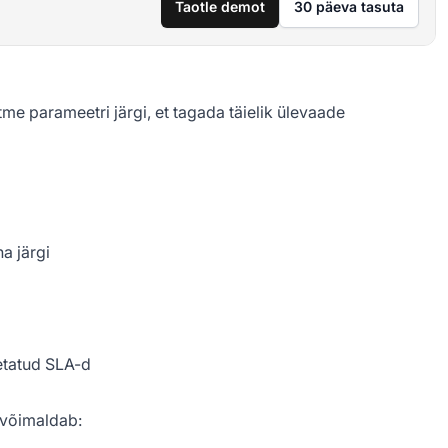
Taotle demot
30 päeva tasuta
me parameetri järgi, et tagada täielik ülevaade
a järgi
etatud SLA-d
 võimaldab: