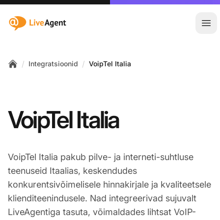
:site.title
Ava
/
/
Integratsioonid
VoipTel Italia
Home
VoipTel Italia
VoipTel Italia pakub pilve- ja interneti-suhtluse
teenuseid Itaalias, keskendudes
konkurentsivõimelisele hinnakirjale ja kvaliteetsele
klienditeenindusele. Nad integreerivad sujuvalt
LiveAgentiga tasuta, võimaldades lihtsat VoIP-