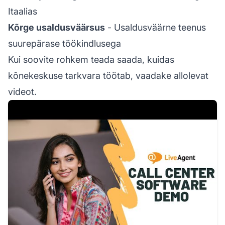
Itaalias
Kõrge usaldusväärsus
- Usaldusväärne teenus
suurepärase töökindlusega
Kui soovite rohkem teada saada, kuidas
kõnekeskuse tarkvara töötab, vaadake allolevat
videot.