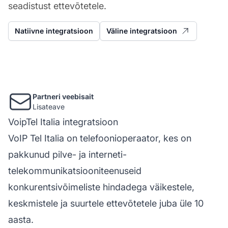
seadistust ettevõtetele.
Natiivne integratsioon
Väline integratsioon
Partneri veebisait
Lisateave
VoipTel Italia integratsioon
VoIP Tel Italia on telefoonioperaator, kes on
pakkunud pilve- ja interneti-
telekommunikatsiooniteenuseid
konkurentsivõimeliste hindadega väikestele,
keskmistele ja suurtele ettevõtetele juba üle 10
aasta.