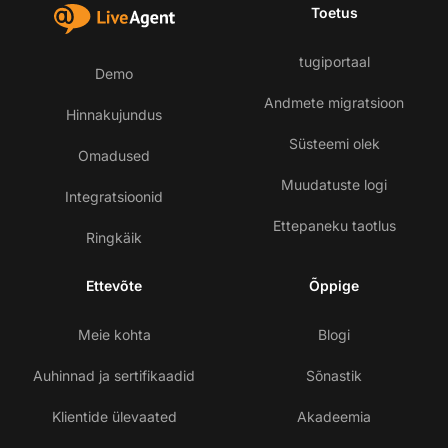
Toetus
tugiportaal
Demo
Andmete migratsioon
Hinnakujundus
Süsteemi olek
Omadused
Muudatuste logi
Integratsioonid
Ettepaneku taotlus
Ringkäik
Ettevõte
Õppige
Meie kohta
Blogi
Auhinnad ja sertifikaadid
Sõnastik
Klientide ülevaated
Akadeemia