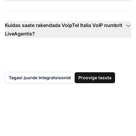
Kuidas saate rakendada VoipTel Italia VoIP numbrit
LiveAgentis?
Tagasi juurde Integratsioonid
Proovige tasuta