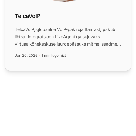
TelcaVoIP
TelcaVoIP, globaalne VoIP-pakkuja Itaaliast, pakub
lihtsat integratsioon LiveAgentiga sujuvaks
virtuaalkõnekeskuse juurdepääsuks mitmel seadmel.
Nautige usaldus...
Jan 20, 2026
1 min lugemist