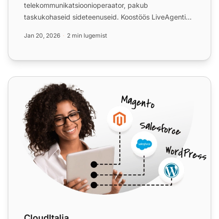
telekommunikatsioonioperaator, pakub
taskukohaseid sideteenuseid. Koostöös LiveAgentiga
pakuvad nad sujuvat VoIP-integratsiooni i...
Jan 20, 2026
2 min lugemist
CloudItalia
CloudItalia