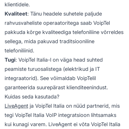
klientidele.
Kvaliteet
: Tänu headele suhetele paljude
rahvusvaheliste operaatoritega saab VoipTel
pakkuda kõrge kvaliteediga telefoniliine võrreldes
sellega, mida pakuvad traditsiooniline
telefoniliinid.
Tugi
: VoipTel Italia-l on väga head suhted
peamiste turuosalistega (elektrikud ja IT
integraatorid). See võimaldab VoipTelil
garanteerida suurepärast klienditeenindust.
Kuidas seda kasutada?
LiveAgent
ja VoipTel Italia on nüüd partnerid, mis
tegi VoipTel Italia VoIP integratsioon lihtsamaks
kui kunagi varem. LiveAgent ei võta VoipTel Italia