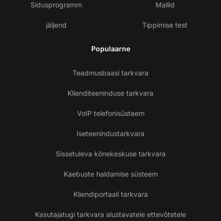
Sidusprogramm
Mallid
jäljend
Tippimise test
Populaarne
Teadmusbaasi tarkvara
Klienditeeninduse tarkvara
VoIP telefonisüsteem
Iseteenindustarkvara
Sissetuleva kõnekeskuse tarkvara
Kaebuste haldamise süsteem
Kliendiportaali tarkvara
Kasutajatugi tarkvara alustavatele ettevõtetele