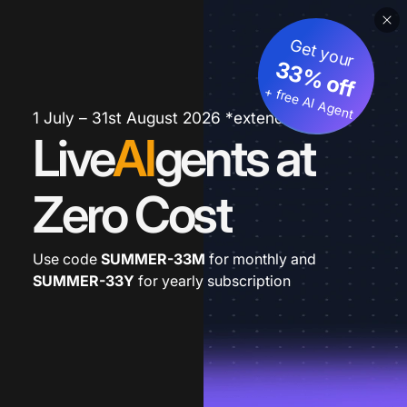
Get your
33% off
+ free AI Agent
1 July – 31st August 2026 *extended
Live
AI
gents at
Zero Cost
Use code
SUMMER-33M
for monthly and
SUMMER-33Y
for yearly subscription