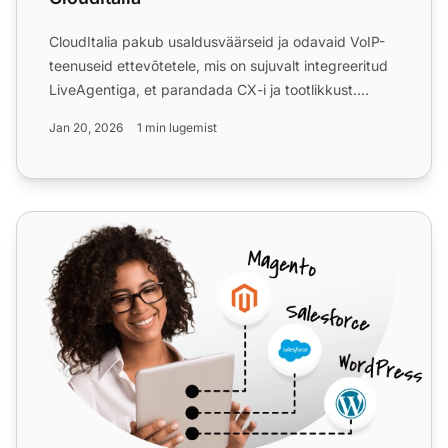
CloudItalia pakub usaldusväärseid ja odavaid VoIP-
teenuseid ettevõtetele, mis on sujuvalt integreeritud
LiveAgentiga, et parandada CX-i ja tootlikkust.
Integrat...
Jan 20, 2026
1 min lugemist
TelcaVoIP