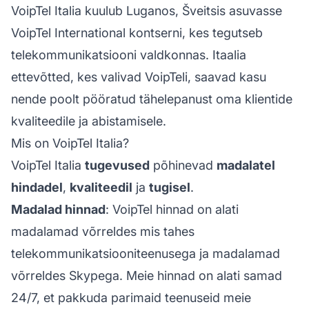
VoipTel Italia kuulub Luganos, Šveitsis asuvasse
VoipTel International kontserni, kes tegutseb
telekommunikatsiooni valdkonnas. Itaalia
ettevõtted, kes valivad VoipTeli, saavad kasu
nende poolt pööratud tähelepanust oma klientide
kvaliteedile ja abistamisele.
Mis on VoipTel Italia?
VoipTel Italia
tugevused
põhinevad
madalatel
hindadel
,
kvaliteedil
ja
tugisel
.
Madalad hinnad
: VoipTel hinnad on alati
madalamad võrreldes mis tahes
telekommunikatsiooniteenusega ja madalamad
võrreldes Skypega. Meie hinnad on alati samad
24/7, et pakkuda parimaid teenuseid meie