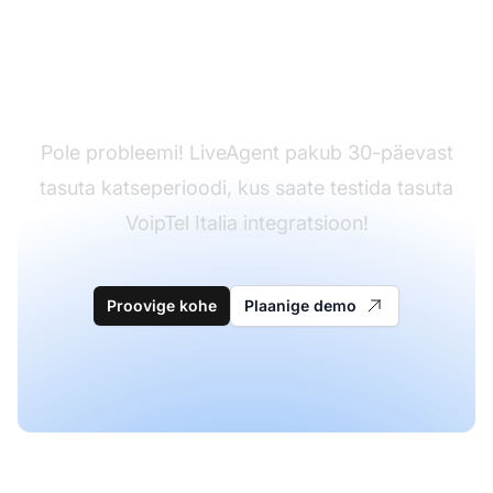
Kas teil pole veel
LiveAgentit?
Pole probleemi! LiveAgent pakub 30-päevast
tasuta katseperioodi, kus saate testida tasuta
VoipTel Italia integratsioon!
Proovige kohe
Plaanige demo