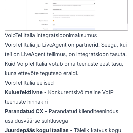
VoipTel Italia integratsioonimaksumus
VoipTel Italia ja LiveAgent on partnerid. Seega, kui
teil on LiveAgent tellimus, on integratsioon tasuta.
Kuid VoipTel Italia võtab oma teenuste eest tasu,
kuna ettevõte tegutseb eraldi.
VoipTel Italia eelised
Kuluefektiivne
- Konkurentsivõimeline VoIP
teenuste hinnakiri
Parandatud CX
- Parandatud klienditeenindus
usaldusväärse suhtlusega
Juurdepääs kogu Itaalias
- Täielik katvus kogu