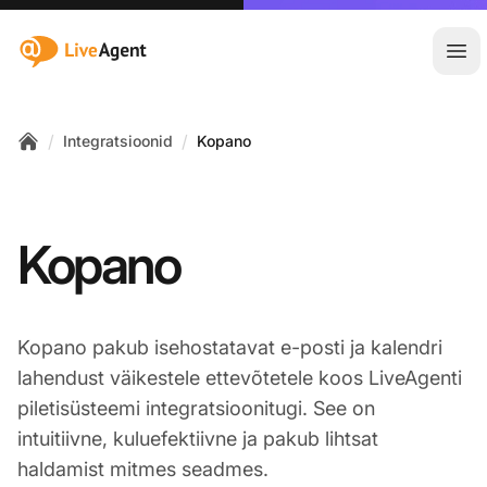
:site.title
Ava
/
/
Integratsioonid
Kopano
Home
Kopano
Kopano pakub isehostatavat e-posti ja kalendri
lahendust väikestele ettevõtetele koos LiveAgenti
piletisüsteemi integratsioonitugi. See on
intuitiivne, kuluefektiivne ja pakub lihtsat
haldamist mitmes seadmes.