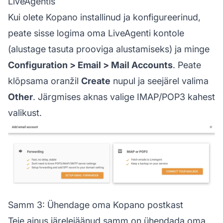
LiveAgentis
Kui olete Kopano installinud ja konfigureerinud,
peate sisse logima oma LiveAgenti kontole
(alustage tasuta prooviga alustamiseks) ja minge
Configuration > Email > Mail Accounts
. Peate
klõpsama oranžil
Create
nupul ja seejärel valima
Other
. Järgmises aknas valige IMAP/POP3 kahest
valikust.
Samm 3: Ühendage oma Kopano postkast
Teie ainus järelejäänud samm on ühendada oma