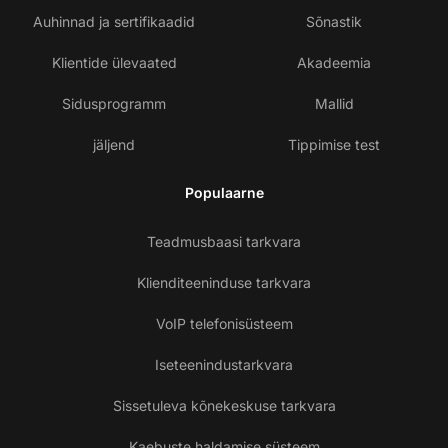
Auhinnad ja sertifikaadid
Sõnastik
Klientide ülevaated
Akadeemia
Sidusprogramm
Mallid
jäljend
Tippimise test
Populaarne
Teadmusbaasi tarkvara
Klienditeeninduse tarkvara
VoIP telefonisüsteem
Iseteenindustarkvara
Sissetuleva kõnekeskuse tarkvara
Kaebuste haldamise süsteem