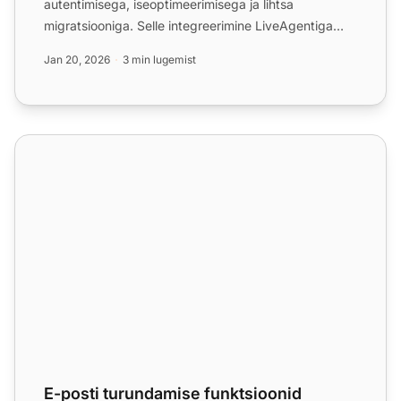
autentimisega, iseoptimeerimisega ja lihtsa
migratsiooniga. Selle integreerimine LiveAgentiga
parandab tuge, kasutades...
Jan 20, 2026
3 min lugemist
E-posti turundamise funktsioonid
E-posti turundamise funktsioonid