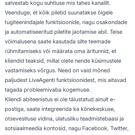
salvestab kogu suhtluse mis tahes kanalilt.
Veenduge, et kõik piletid suunatakse õigele
tugiteenindajale funktsioonide, nagu osakondade
ja automatiseeritud piletite jaotamise abil. Teise
võimalusena saate kasutada silte teemade
rühmitamiseks või määrata oma äritunnid, et
kliendid teaksid, millal olete nende küsimustele
vastamiseks võrgus. Need on vaid mõned
paljudest LiveAgenti funktsioonidest, mis aitavad
tagada probleemivaba kogemuse.
Kliendi abiteenistus ei ole täiustatud ainult e-
postiga, saate integreerida ka kõnekeskuse,
otsevestluse vidina, ulatusliku teadmistebaasi ja
sotsiaalmeedia kontosid, nagu Facebook, Twitter,