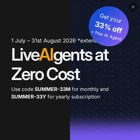
Get your
33% off
+ free AI Agent
1 July – 31st August 2026 *extended
Live
AI
gents at
Zero Cost
Use code
SUMMER-33M
for monthly and
SUMMER-33Y
for yearly subscription