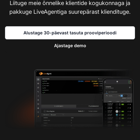
Liituge meie õnnelike klientide kogukonnaga ja
pakkuge LiveAgentiga suurepärast kliendituge.
Alustage 30-päevast tasuta prooviperioodi
Ajastage demo