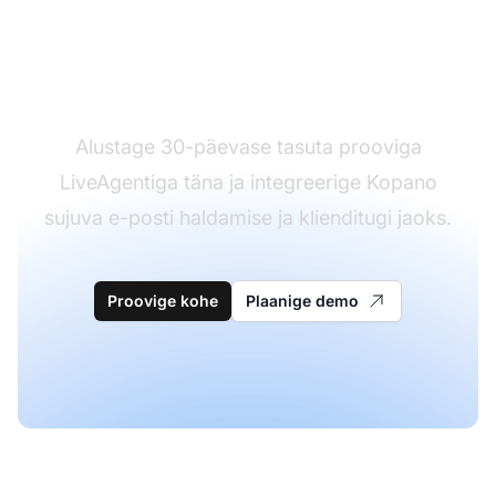
Kas teil pole veel
LiveAgenti?
Alustage 30-päevase tasuta prooviga
LiveAgentiga täna ja integreerige Kopano
sujuva e-posti haldamise ja klienditugi jaoks.
Proovige kohe
Plaanige demo