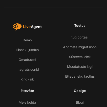
Toetus
tugiportaal
Demo
Andmete migratsioon
Hinnakujundus
Süsteemi olek
Omadused
Muudatuste logi
Integratsioonid
Ettepaneku taotlus
Ringkäik
Ettevõte
Õppige
Meie kohta
Blogi