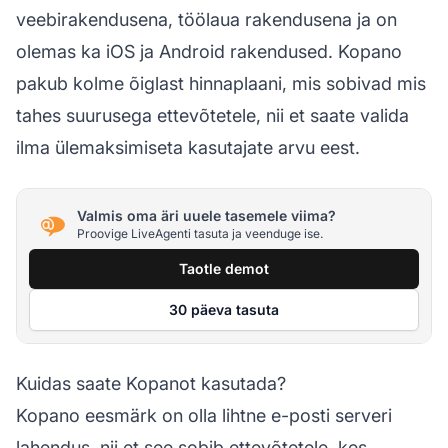
veebirakendusena, töölaua rakendusena ja on
olemas ka iOS ja Android rakendused. Kopano
pakub kolme õiglast hinnaplaani, mis sobivad mis
tahes suurusega ettevõtetele, nii et saate valida
ilma ülemaksimiseta kasutajate arvu eest.
Valmis oma äri uuele tasemele viima?
Proovige LiveAgenti tasuta ja veenduge ise.
Taotle demot
30 päeva tasuta
Kuidas saate Kopanot kasutada?
Kopano eesmärk on olla lihtne e-posti serveri
lahendus, nii et see sobib ettevõtetele, kes