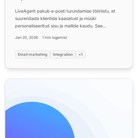
LiveAgent pakub e-posti turundamise tööriistu, et
suurendada klientide kaasatust ja müüki
personaliseeritud sisu ja mallide kaudu. See
integreeritakse sujuvalt ...
Jan 20, 2026
1 min lugemist
Email marketing
Integration
+1
E-posti edastamise funktsioonid