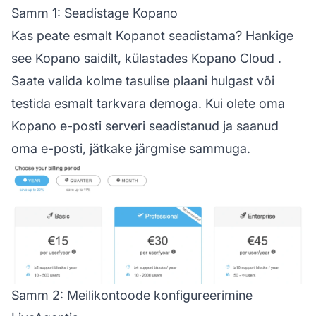
Samm 1: Seadistage Kopano
Kas peate esmalt Kopanot seadistama? Hankige
see Kopano saidilt, külastades
Kopano Cloud
.
Saate valida kolme tasulise plaani hulgast või
testida esmalt tarkvara demoga. Kui olete oma
Kopano e-posti serveri seadistanud ja saanud
oma e-posti, jätkake järgmise sammuga.
Samm 2: Meilikontoode konfigureerimine