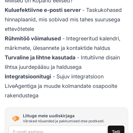
Millised on Kopano eelised?
Kuluefektiivne e-posti server
- Taskukohased
hinnaplaanid, mis sobivad mis tahes suurusega
ettevõtetele
Rühmitöö võimalused
- Integreeritud kalendri,
märkmete, ülesannete ja kontaktide haldus
Turvaline ja lihtne kasutada
- Intuitiivne disain
lihtsa juurdepääsu ja haldusega
Integratsioonitugi
- Sujuv integratsioon
LiveAgentiga ja muude kolmandate osapoolte
rakendustega
Liituge meie uudiskirjaga
Värsked nõuanded ja pakkumised otse postkasti.
E-posti aadress
Telli