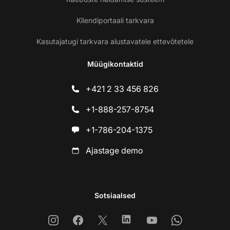
Kliendiportaali tarkvara
Kasutajatugi tarkvara alustavatele ettevõtetele
Müügikontaktid
+421 2 33 456 826
+1-888-257-8754
+1-786-204-1375
Ajastage demo
Sotsiaalsed
Instagram
Facebook
X
Linkedin
Youtube
Whatsapp