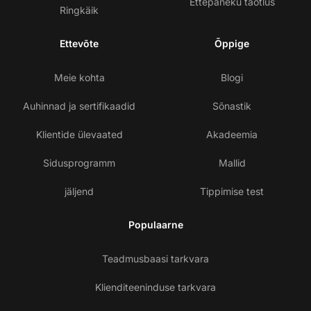
Ettepaneku taotlus
Ringkäik
Ettevõte
Õppige
Meie kohta
Blogi
Auhinnad ja sertifikaadid
Sõnastik
Klientide ülevaated
Akadeemia
Sidusprogramm
Mallid
jäljend
Tippimise test
Populaarne
Teadmusbaasi tarkvara
Klienditeeninduse tarkvara