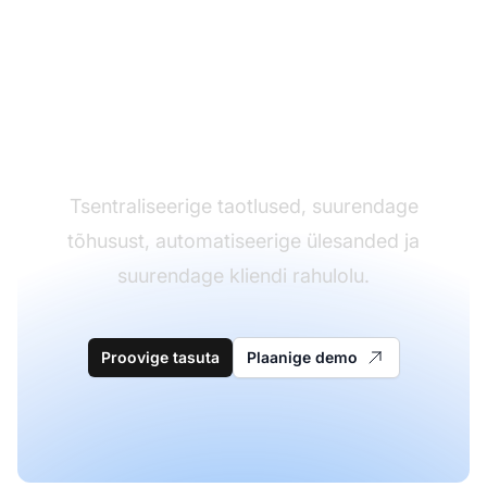
Lihtsustage klienditugi
piletisüsteemiga
Tsentraliseerige taotlused, suurendage
tõhusust, automatiseerige ülesanded ja
suurendage kliendi rahulolu.
Proovige tasuta
Plaanige demo