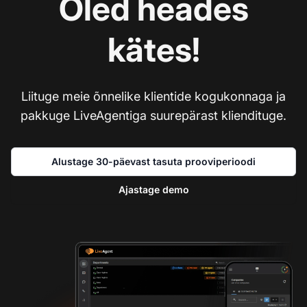
Oled heades
kätes!
Liituge meie õnnelike klientide kogukonnaga ja
pakkuge LiveAgentiga suurepärast kliendituge.
Alustage 30-päevast tasuta prooviperioodi
Ajastage demo