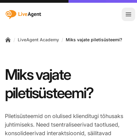
:site.title
Ava
/
/
LiveAgent Academy
Miks vajate piletisüsteemi?
Home
Miks vajate
piletisüsteemi?
Piletisüsteemid on olulised klienditugi tõhusaks
juhtimiseks. Need tsentraliseerivad taotlused,
konsolideerivad interaktsioonid, säilitavad