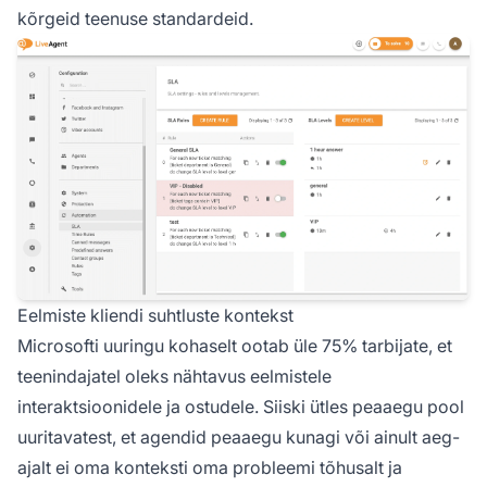
kõrgeid teenuse standardeid.
Eelmiste kliendi suhtluste kontekst
Microsofti uuringu kohaselt ootab üle 75% tarbijate, et
teenindajatel oleks nähtavus eelmistele
interaktsioonidele ja ostudele. Siiski ütles peaaegu pool
uuritavatest, et agendid peaaegu kunagi või ainult aeg-
ajalt ei oma konteksti oma probleemi tõhusalt ja