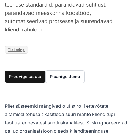
teenuse standardid, parandavad suhtlust,
parandavad meeskonna koostööd,
automatiseerivad protsesse ja suurendavad
kliendi rahulolu.
Ticketing
Proovige tasuta
Plaanige demo
Piletisüsteemid mängivad olulist rolli ettevõtete
aitamisel tõhusalt käsitleda suuri mahte klienditugi
taotlusi erinevatest suhtluskanalitest. Siiski ignoreerivad
paljud organisatsioonid seda klienditeeninduse