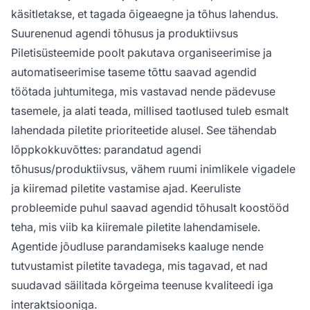
käsitletakse, et tagada õigeaegne ja tõhus lahendus.
Suurenenud agendi tõhusus ja produktiivsus
Piletisüsteemide poolt pakutava organiseerimise ja
automatiseerimise taseme tõttu saavad agendid
töötada juhtumitega, mis vastavad nende pädevuse
tasemele, ja alati teada, millised taotlused tuleb esmalt
lahendada piletite prioriteetide alusel. See tähendab
lõppkokkuvõttes: parandatud agendi
tõhusus/produktiivsus, vähem ruumi inimlikele vigadele
ja kiiremad piletite vastamise ajad. Keeruliste
probleemide puhul saavad agendid tõhusalt koostööd
teha, mis viib ka kiiremale piletite lahendamisele.
Agentide jõudluse parandamiseks kaaluge nende
tutvustamist piletite tavadega, mis tagavad, et nad
suudavad säilitada kõrgeima teenuse kvaliteedi iga
interaktsiooniga.