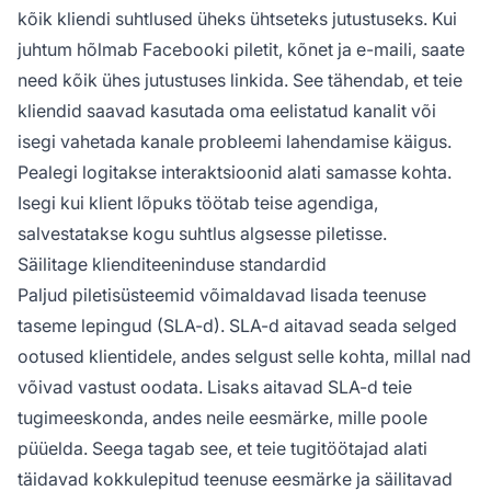
kõik kliendi suhtlused üheks ühtseteks jutustuseks. Kui
juhtum hõlmab Facebooki piletit, kõnet ja e-maili, saate
need kõik ühes jutustuses linkida. See tähendab, et teie
kliendid saavad kasutada oma eelistatud kanalit või
isegi vahetada kanale probleemi lahendamise käigus.
Pealegi logitakse interaktsioonid alati samasse kohta.
Isegi kui klient lõpuks töötab teise agendiga,
salvestatakse kogu suhtlus algsesse piletisse.
Säilitage klienditeeninduse standardid
Paljud piletisüsteemid võimaldavad lisada teenuse
taseme lepingud (SLA-d). SLA-d aitavad seada selged
ootused klientidele, andes selgust selle kohta, millal nad
võivad vastust oodata. Lisaks aitavad SLA-d teie
tugimeeskonda, andes neile eesmärke, mille poole
püüelda. Seega tagab see, et teie tugitöötajad alati
täidavad kokkulepitud teenuse eesmärke ja säilitavad