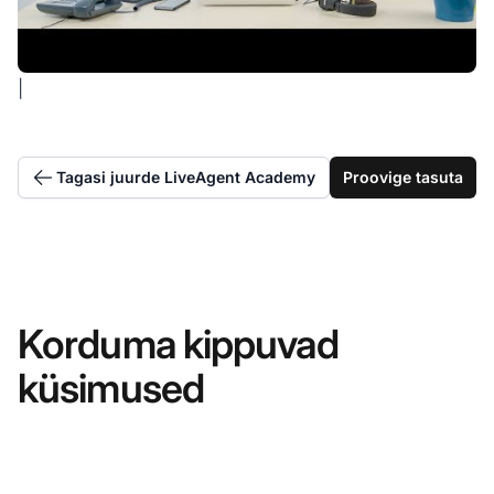
|
Tagasi juurde LiveAgent Academy
Proovige tasuta
Korduma kippuvad
küsimused