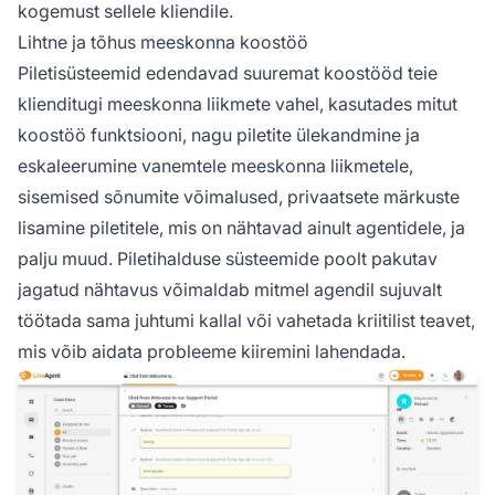
kogemust sellele kliendile.
Lihtne ja tõhus meeskonna koostöö
Piletisüsteemid edendavad suuremat koostööd teie
klienditugi meeskonna liikmete vahel, kasutades mitut
koostöö funktsiooni, nagu piletite ülekandmine ja
eskaleerumine vanemtele meeskonna liikmetele,
sisemised sõnumite võimalused, privaatsete märkuste
lisamine piletitele, mis on nähtavad ainult agentidele, ja
palju muud. Piletihalduse süsteemide poolt pakutav
jagatud nähtavus võimaldab mitmel agendil sujuvalt
töötada sama juhtumi kallal või vahetada kriitilist teavet,
mis võib aidata probleeme kiiremini lahendada.