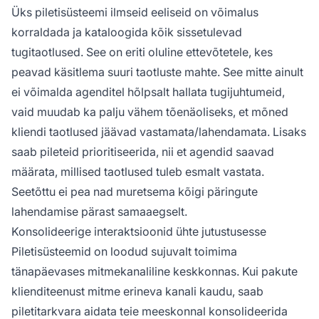
Üks piletisüsteemi ilmseid eeliseid on võimalus
korraldada ja kataloogida kõik sissetulevad
tugitaotlused. See on eriti oluline ettevõtetele, kes
peavad käsitlema suuri taotluste mahte. See mitte ainult
ei võimalda agenditel hõlpsalt hallata tugijuhtumeid,
vaid muudab ka palju vähem tõenäoliseks, et mõned
kliendi taotlused jäävad vastamata/lahendamata. Lisaks
saab pileteid prioritiseerida, nii et agendid saavad
määrata, millised taotlused tuleb esmalt vastata.
Seetõttu ei pea nad muretsema kõigi päringute
lahendamise pärast samaaegselt.
Konsolideerige interaktsioonid ühte jutustusesse
Piletisüsteemid on loodud sujuvalt toimima
tänapäevases mitmekanaliline keskkonnas. Kui pakute
klienditeenust mitme erineva kanali kaudu, saab
piletitarkvara aidata teie meeskonnal konsolideerida