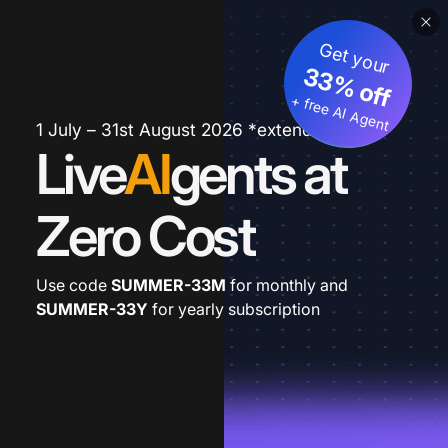
Get your
33% off
+ free AI Agent
1 July – 31st August 2026 *extended
Live
AI
gents at
Zero Cost
Use code
SUMMER-33M
for monthly and
SUMMER-33Y
for yearly subscription