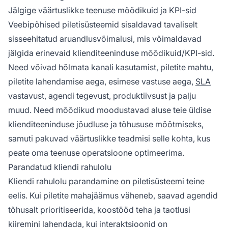
Jälgige väärtuslikke teenuse mõõdikuid ja KPI-sid
Veebipõhised piletisüsteemid sisaldavad tavaliselt
sisseehitatud aruandlusvõimalusi, mis võimaldavad
jälgida erinevaid klienditeeninduse mõõdikuid/KPI-sid.
Need võivad hõlmata kanali kasutamist, piletite mahtu,
piletite lahendamise aega, esimese vastuse aega,
SLA
vastavust, agendi tegevust, produktiivsust ja palju
muud. Need mõõdikud moodustavad aluse teie üldise
klienditeeninduse jõudluse ja tõhususe mõõtmiseks,
samuti pakuvad väärtuslikke teadmisi selle kohta, kus
peate oma teenuse operatsioone optimeerima.
Parandatud kliendi rahulolu
Kliendi rahulolu parandamine on piletisüsteemi teine
eelis. Kui piletite mahajäämus väheneb, saavad agendid
tõhusalt prioritiseerida, koostööd teha ja taotlusi
kiiremini lahendada, kui interaktsioonid on