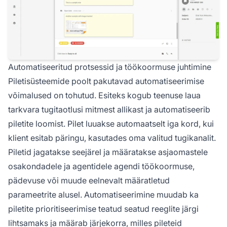
Automatiseeritud protsessid ja töökoormuse juhtimine
Piletisüsteemide poolt pakutavad automatiseerimise
võimalused on tohutud. Esiteks kogub teenuse laua
tarkvara tugitaotlusi mitmest allikast ja automatiseerib
piletite loomist. Pilet luuakse automaatselt iga kord, kui
klient esitab päringu, kasutades oma valitud tugikanalit.
Piletid jagatakse seejärel ja määratakse asjaomastele
osakondadele ja agentidele agendi töökoormuse,
pädevuse või muude eelnevalt määratletud
parameetrite alusel. Automatiseerimine muudab ka
piletite prioritiseerimise teatud seatud reeglite järgi
lihtsamaks ja määrab järjekorra, milles pileteid