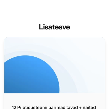
Lisateave
12 Piletisüsteemi parimad tavad + näited ja nõuanded
12 Piletisüsteemi parimad tavad + näited