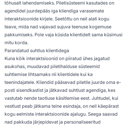
tõhusalt lahendamiseks. Piletisüsteemi kasutades on
agendidel juurdepääs iga kliendiga varasemate
interaktsioonide kirjele. Seetõttu on neil alati kogu
teave, mida nad vajavad sujuva teenuse kogemuse
pakkumiseks. Pole vaja küsida klientidelt sama küsimusi
mitu korda.
Parandatud suhtlus klientidega
Kuna kõik interaktsioonid on piiratud ühes jagatud
asukohas, muudavad piletihalduse süsteemid
suhtlemise lihtsamaks nii klientidele kui ka
teenindajatele. Kliendid pääsevad piletile juurde oma e-
posti sisendkastist ja jätkavad suhtlust agendiga, kes
vastutab nende taotluse käsitlemise eest. Juhtudel, kui
vestlust peab jätkama teine esindaja, on neil käepärast
kogu eelmiste interaktsioonide ajalugu. Seega saavad
nad pakkuda järjepidevat ja personaliseeritud