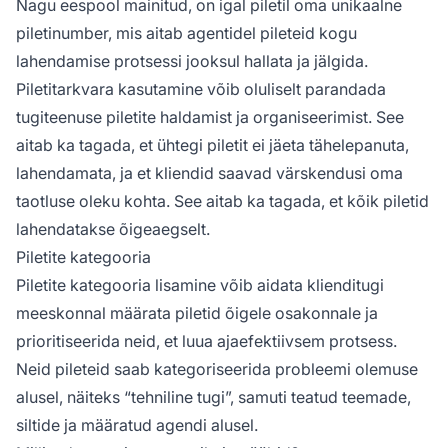
Nagu eespool mainitud, on igal piletil oma unikaalne
piletinumber, mis aitab agentidel pileteid kogu
lahendamise protsessi jooksul hallata ja jälgida.
Piletitarkvara kasutamine võib oluliselt parandada
tugiteenuse piletite haldamist ja organiseerimist. See
aitab ka tagada, et ühtegi piletit ei jäeta tähelepanuta,
lahendamata, ja et kliendid saavad värskendusi oma
taotluse oleku kohta. See aitab ka tagada, et kõik piletid
lahendatakse õigeaegselt.
Piletite kategooria
Piletite kategooria lisamine võib aidata klienditugi
meeskonnal määrata piletid õigele osakonnale ja
prioritiseerida neid, et luua ajaefektiivsem protsess.
Neid pileteid saab kategoriseerida probleemi olemuse
alusel, näiteks “tehniline tugi”, samuti teatud teemade,
siltide ja määratud agendi alusel.