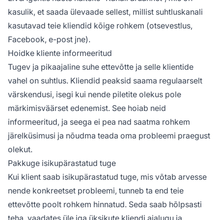
kasulik, et saada ülevaade sellest, millist suhtluskanali
kasutavad teie kliendid kõige rohkem (otsevestlus,
Facebook, e-post jne).
Hoidke kliente informeeritud
Tugev ja pikaajaline suhe ettevõtte ja selle klientide
vahel on suhtlus. Kliendid peaksid saama regulaarselt
värskendusi, isegi kui nende piletite olekus pole
märkimisväärset edenemist. See hoiab neid
informeeritud, ja seega ei pea nad saatma rohkem
järelküsimusi ja nõudma teada oma probleemi praegust
olekut.
Pakkuge isikupärastatud tuge
Kui klient saab isikupärastatud tuge, mis võtab arvesse
nende konkreetset probleemi, tunneb ta end teie
ettevõtte poolt rohkem hinnatud. Seda saab hõlpsasti
teha, vaadates üle iga üksikute kliendi ajalugu ja