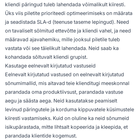
kliendi päringud tuleb lahendada võimalikult kiiresti.
Üks viis piletite prioriteedi optimeerimiseks on määrata
ja seadistada SLA-d (teenuse taseme lepingud). Need
on tavaliselt sõlmitud ettevõtte ja kliendi vahel, ja need
määravad ajavahemiku, mille jooksul piletile tuleb
vastata või see täielikult lahendada. Neid saab ka
kohandada sõltuvalt kliendi grupist.
Kasutage eelnevalt kirjutatud vastuseid
Eelnevalt kirjutatud vastused on eelnevalt kirjutatud
sõnumimallid, mis aitavad teie klienditugi meeskonnal
parandada oma produktiivsust, parandada vastuse
aegu ja säästa aega. Neid kasutatakse peamiselt
levinud päringutele ja korduma kippuvatele küsimustele
kiiresti vastamiseks. Kuid on oluline ka neid sõnumeid
isikupärastada, mitte lihtsalt kopeerida ja kleepida, et
parandada klientide kogemust.