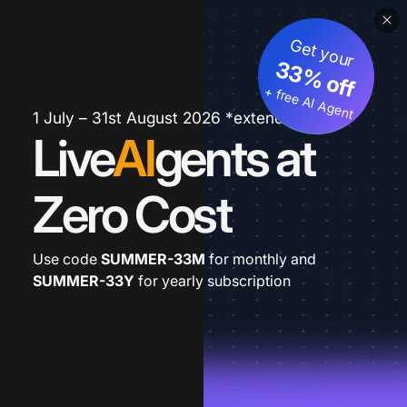
Get your
33% off
+ free AI Agent
1 July – 31st August 2026 *extended
Live
AI
gents at
Zero Cost
Use code
SUMMER-33M
for monthly and
SUMMER-33Y
for yearly subscription