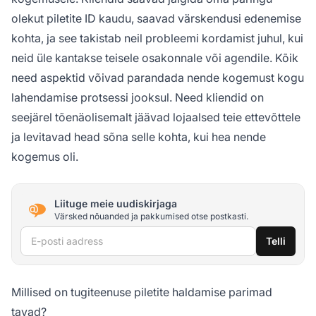
olekut piletite ID kaudu, saavad värskendusi edenemise
kohta, ja see takistab neil probleemi kordamist juhul, kui
neid üle kantakse teisele osakonnale või agendile. Kõik
need aspektid võivad parandada nende kogemust kogu
lahendamise protsessi jooksul. Need kliendid on
seejärel tõenäolisemalt jäävad lojaalsed teie ettevõttele
ja levitavad head sõna selle kohta, kui hea nende
kogemus oli.
Liituge meie uudiskirjaga
Värsked nõuanded ja pakkumised otse postkasti.
E-posti aadress
Telli
Millised on tugiteenuse piletite haldamise parimad
tavad?