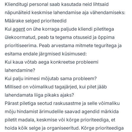
Klienditugi personal saab kasutada neid lihtsaid
näpunäiteid keskmise lahendamise aja vähendamiseks:
Määrake selged prioriteedid
Kui
agent
on ühe korraga paljude kliendi piletitega
ülekoormatud, peab ta tegema otsuseid ja õppima
prioritiseerima. Peab arvestama mitmete teguritega ja
esitama endale järgmised küsimused:
Kui kaua võtab aega konkreetse probleemi
lahendamine?
Kui palju inimesi mõjutab sama probleem?
Millised on võimalikud tagajärjed, kui pilet jääb
lahendamata liiga pikaks ajaks?
Pärast piletiga seotud raskusastme ja selle võimaliku
mõju hindamist ärimudelile saavad agendid märkida
piletit madala, keskmise või kõrge prioriteediga, et
hoida kõik selge ja organiseeritud. Kõrge prioriteediga