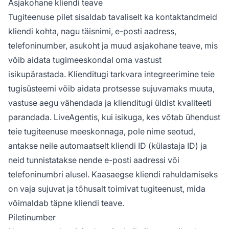
Asjakohane kliendi teave
Tugiteenuse pilet sisaldab tavaliselt ka kontaktandmeid
kliendi kohta, nagu täisnimi, e-posti aadress,
telefoninumber, asukoht ja muud asjakohane teave, mis
võib aidata tugimeeskondal oma vastust
isikupärastada. Klienditugi tarkvara integreerimine teie
tugisüsteemi võib aidata protsesse sujuvamaks muuta,
vastuse aegu vähendada ja klienditugi üldist kvaliteeti
parandada. LiveAgentis, kui isikuga, kes võtab ühendust
teie tugiteenuse meeskonnaga, pole nime seotud,
antakse neile automaatselt kliendi ID (külastaja ID) ja
neid tunnistatakse nende e-posti aadressi või
telefoninumbri alusel. Kaasaegse kliendi rahuldamiseks
on vaja sujuvat ja tõhusalt toimivat tugiteenust, mida
võimaldab täpne kliendi teave.
Piletinumber