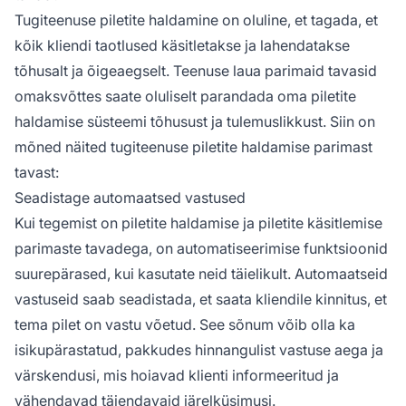
Tugiteenuse piletite haldamine on oluline, et tagada, et
kõik kliendi taotlused käsitletakse ja lahendatakse
tõhusalt ja õigeaegselt. Teenuse laua parimaid tavasid
omaksvõttes saate oluliselt parandada oma piletite
haldamise süsteemi tõhusust ja tulemuslikkust. Siin on
mõned näited tugiteenuse piletite haldamise parimast
tavast:
Seadistage automaatsed vastused
Kui tegemist on piletite haldamise ja piletite käsitlemise
parimaste tavadega, on automatiseerimise funktsioonid
suurepärased, kui kasutate neid täielikult. Automaatseid
vastuseid saab seadistada, et saata kliendile kinnitus, et
tema pilet on vastu võetud. See sõnum võib olla ka
isikupärastatud, pakkudes hinnangulist vastuse aega ja
värskendusi, mis hoiavad klienti informeeritud ja
vähendavad täiendavaid järelküsimusi.