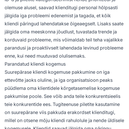
olemuse alusel, saavad klienditugi personal hõlpsasti
jälgida iga probleemi edenemist ja tagada, et kõik
kliendi päringud lahendatakse õigeaegselt. Lisaks saate
jälgida oma meeskonna jõudlust, tuvastada trende ja
korduvaid probleeme, mis võimaldab teil teha vajalikke
parandusi ja proaktiivselt lahendada levinud probleeme
enne, kui need muutuvad olulisemaks.
Parandatud kliendi kogemus
Suurepärase kliendi kogemuse pakkumine on iga
ettevõtte jaoks oluline, ja iga organisatsioon peaks
püüdlema oma klientidele kõrgetasemelise kogemuse
pakkumise poole. See võib anda teile konkurentsieelis
teie konkurentide ees. Tugiteenuse piletite kasutamine
on suurepärane viis pakkuda erakordset klienditugi,
millel on otsene mõju kliendi rahulolule ja nende üldisele
kogemusele. Kliendid saavad jälgida oma päringu