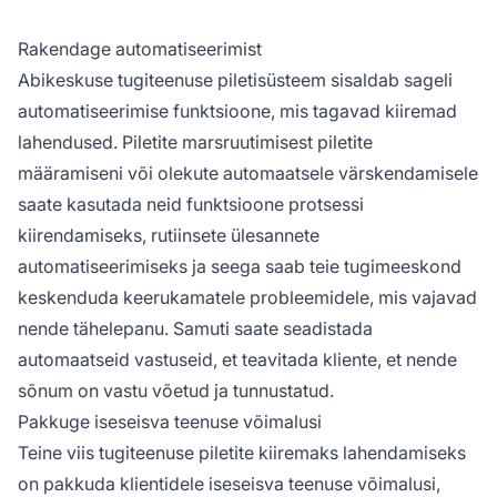
Rakendage automatiseerimist
Abikeskuse tugiteenuse piletisüsteem sisaldab sageli
automatiseerimise funktsioone, mis tagavad kiiremad
lahendused. Piletite marsruutimisest piletite
määramiseni või olekute automaatsele värskendamisele
saate kasutada neid funktsioone protsessi
kiirendamiseks, rutiinsete ülesannete
automatiseerimiseks ja seega saab teie tugimeeskond
keskenduda keerukamatele probleemidele, mis vajavad
nende tähelepanu. Samuti saate seadistada
automaatseid vastuseid, et teavitada kliente, et nende
sõnum on vastu võetud ja tunnustatud.
Pakkuge iseseisva teenuse võimalusi
Teine viis tugiteenuse piletite kiiremaks lahendamiseks
on pakkuda klientidele iseseisva teenuse võimalusi,