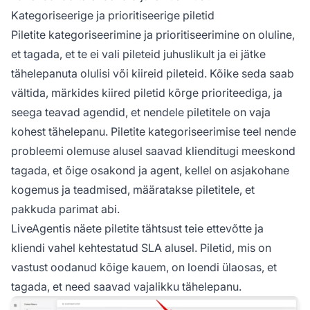
Kategoriseerige ja prioritiseerige piletid
Piletite kategoriseerimine ja prioritiseerimine on oluline,
et tagada, et te ei vali pileteid juhuslikult ja ei jätke
tähelepanuta olulisi või kiireid pileteid. Kõike seda saab
vältida, märkides kiired piletid kõrge prioriteediga, ja
seega teavad agendid, et nendele piletitele on vaja
kohest tähelepanu. Piletite kategoriseerimise teel nende
probleemi olemuse alusel saavad klienditugi meeskond
tagada, et õige osakond ja agent, kellel on asjakohane
kogemus ja teadmised, määratakse piletitele, et
pakkuda parimat abi.
LiveAgentis näete piletite tähtsust teie ettevõtte ja
kliendi vahel kehtestatud SLA alusel. Piletid, mis on
vastust oodanud kõige kauem, on loendi ülaosas, et
tagada, et need saavad vajalikku tähelepanu.