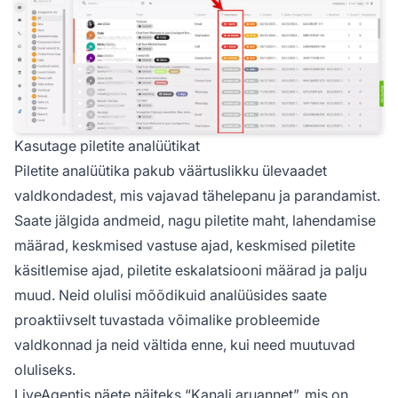
Kasutage piletite analüütikat
Piletite analüütika pakub väärtuslikku ülevaadet
valdkondadest, mis vajavad tähelepanu ja parandamist.
Saate jälgida andmeid, nagu piletite maht, lahendamise
määrad, keskmised vastuse ajad, keskmised piletite
käsitlemise ajad, piletite eskalatsiooni määrad ja palju
muud. Neid olulisi mõõdikuid analüüsides saate
proaktiivselt tuvastada võimalike probleemide
valdkonnad ja neid vältida enne, kui need muutuvad
oluliseks.
LiveAgentis näete näiteks “Kanali aruannet”, mis on