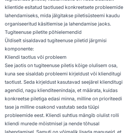
klientide esitatud taotlused konkreetsete probleemide
lahendamiseks, mida jälgitakse piletisüsteemi kaudu
organiseeritud käsitlemise ja lahendamise jaoks.
Tugiteenuse piletite põhielemendid
Üldiselt sisaldavad tugiteenuse piletid järgmisi
komponente:
Kliendi taotlus või probleem
See jaotis on tugiteenuse piletis kõige olulisem osa,
kuna see sisaldab probleemi kirjeldust või klienditugi
taotlust. Seda kirjeldust kasutavad seejärel klienditugi
agendid, nagu klienditeenindaja, et määrata, kuidas
konkreetse piletiga edasi minna, milline on prioriteedi
tase ja milline osakond vastutab seda tüüpi
probleemide eest. Kliendi suhtlus mängib olulist rolli
kliendi murede mõistmisel ja nende tõhusal
lahendamisel. Samuti on võimalik lisada manuseid, et