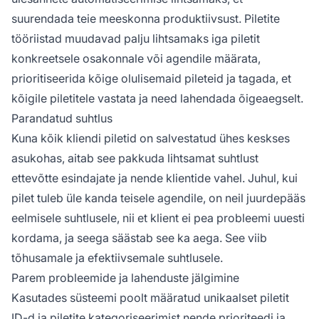
suurendada teie meeskonna produktiivsust. Piletite
tööriistad muudavad palju lihtsamaks iga piletit
konkreetsele osakonnale või agendile määrata,
prioritiseerida kõige olulisemaid pileteid ja tagada, et
kõigile piletitele vastata ja need lahendada õigeaegselt.
Parandatud suhtlus
Kuna kõik kliendi piletid on salvestatud ühes keskses
asukohas, aitab see pakkuda lihtsamat suhtlust
ettevõtte esindajate ja nende klientide vahel. Juhul, kui
pilet tuleb üle kanda teisele agendile, on neil juurdepääs
eelmisele suhtlusele, nii et klient ei pea probleemi uuesti
kordama, ja seega säästab see ka aega. See viib
tõhusamale ja efektiivsemale suhtlusele.
Parem probleemide ja lahenduste jälgimine
Kasutades süsteemi poolt määratud unikaalset piletit
ID-d ja piletite kategoriseerimist nende prioriteedi ja