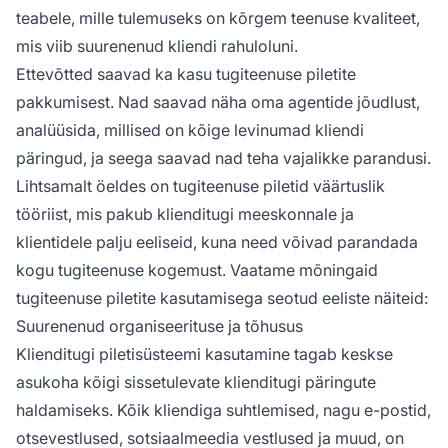
teabele, mille tulemuseks on kõrgem teenuse kvaliteet,
mis viib suurenenud kliendi rahuloluni.
Ettevõtted saavad ka kasu tugiteenuse piletite
pakkumisest. Nad saavad näha oma agentide jõudlust,
analüüsida, millised on kõige levinumad kliendi
päringud, ja seega saavad nad teha vajalikke parandusi.
Lihtsamalt öeldes on tugiteenuse piletid väärtuslik
tööriist, mis pakub klienditugi meeskonnale ja
klientidele palju eeliseid, kuna need võivad parandada
kogu tugiteenuse kogemust. Vaatame mõningaid
tugiteenuse piletite kasutamisega seotud eeliste näiteid:
Suurenenud organiseerituse ja tõhusus
Klienditugi piletisüsteemi kasutamine tagab keskse
asukoha kõigi sissetulevate klienditugi päringute
haldamiseks. Kõik kliendiga suhtlemised, nagu e-postid,
otsevestlused, sotsiaalmeedia vestlused ja muud, on