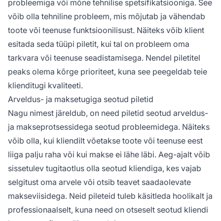
probleemiga või mõne tehnilise spetsifikatsiooniga. See
võib olla tehniline probleem, mis mõjutab ja vähendab
toote või teenuse funktsioonilisust. Näiteks võib klient
esitada seda tüüpi piletit, kui tal on probleem oma
tarkvara või teenuse seadistamisega. Nendel piletitel
peaks olema kõrge prioriteet, kuna see peegeldab teie
klienditugi kvaliteeti.
Arveldus- ja maksetugiga seotud piletid
Nagu nimest järeldub, on need piletid seotud arveldus-
ja makseprotsessidega seotud probleemidega. Näiteks
võib olla, kui kliendilt võetakse toote või teenuse eest
liiga palju raha või kui makse ei lähe läbi. Aeg-ajalt võib
sissetulev tugitaotlus olla seotud kliendiga, kes vajab
selgitust oma arvele või otsib teavet saadaolevate
makseviisidega. Neid pileteid tuleb käsitleda hoolikalt ja
professionaalselt, kuna need on otseselt seotud kliendi