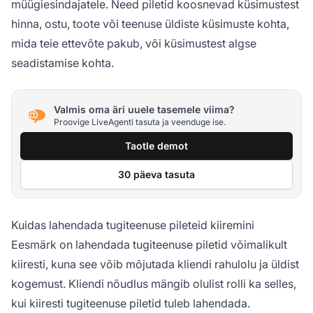
müügiesindajatele. Need piletid koosnevad küsimustest
hinna, ostu, toote või teenuse üldiste küsimuste kohta,
mida teie ettevõte pakub, või küsimustest algse
seadistamise kohta.
Valmis oma äri uuele tasemele viima?
Proovige LiveAgenti tasuta ja veenduge ise.
Taotle demot
30 päeva tasuta
Kuidas lahendada tugiteenuse pileteid kiiremini
Eesmärk on lahendada tugiteenuse piletid võimalikult
kiiresti, kuna see võib mõjutada kliendi rahulolu ja üldist
kogemust. Kliendi nõudlus mängib olulist rolli ka selles,
kui kiiresti tugiteenuse piletid tuleb lahendada.