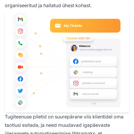
organiseeritud ja hallatud ühest kohast.
Tugiteenuse piletid on suurepärane viis klientidel oma
taotlusi esitada, ja need muudavad igapäevaste
ülesannete automatiseerimise lihtsamaks, et