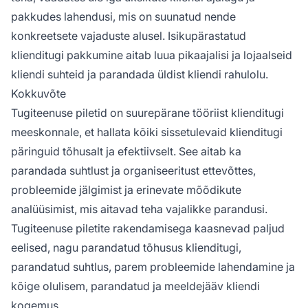
pakkudes lahendusi, mis on suunatud nende
konkreetsete vajaduste alusel. Isikupärastatud
klienditugi pakkumine aitab luua pikaajalisi ja lojaalseid
kliendi suhteid ja parandada üldist kliendi rahulolu.
Kokkuvõte
Tugiteenuse piletid on suurepärane tööriist klienditugi
meeskonnale, et hallata kõiki sissetulevaid klienditugi
päringuid tõhusalt ja efektiivselt. See aitab ka
parandada suhtlust ja organiseeritust ettevõttes,
probleemide jälgimist ja erinevate mõõdikute
analüüsimist, mis aitavad teha vajalikke parandusi.
Tugiteenuse piletite rakendamisega kaasnevad paljud
eelised, nagu parandatud tõhusus klienditugi,
parandatud suhtlus, parem probleemide lahendamine ja
kõige olulisem, parandatud ja meeldejääv kliendi
kogemus.