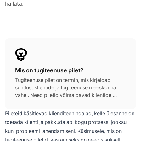
hallata.
Mis on tugiteenuse pilet?
Tugiteenuse pilet on termin, mis kirjeldab
suhtlust klientide ja tugiteenuse meeskonna
vahel. Need piletid võimaldavad klientidel
saata küsimuse või päringu organisatsioonile,
et teavitada neid oma probleemist või murest.
Pileteid käsitlevad klienditeenindajad, kelle ülesanne on
Tugiteenuse piletid saab piletisüsteem. Igal
toetada klienti ja pakkuda abi kogu protsessi jooksul
piletil on oma unikaalne ID, mis aitab seda
kuni probleemi lahendamiseni. Küsimusele, mis on
paremini organiseerida ja jälgida.
tugiteenuse piletid, vastamiseks on need sisuliselt