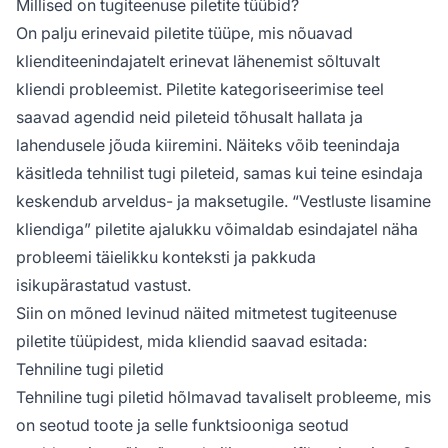
Millised on tugiteenuse piletite tüübid?
On palju erinevaid piletite tüüpe, mis nõuavad
klienditeenindajatelt erinevat lähenemist sõltuvalt
kliendi probleemist. Piletite kategoriseerimise teel
saavad agendid neid pileteid tõhusalt hallata ja
lahendusele jõuda kiiremini. Näiteks võib teenindaja
käsitleda tehnilist tugi pileteid, samas kui teine esindaja
keskendub arveldus- ja maksetugile. “Vestluste lisamine
kliendiga” piletite ajalukku võimaldab esindajatel näha
probleemi täielikku konteksti ja pakkuda
isikupärastatud vastust.
Siin on mõned levinud näited mitmetest tugiteenuse
piletite tüüpidest, mida kliendid saavad esitada:
Tehniline tugi piletid
Tehniline tugi piletid hõlmavad tavaliselt probleeme, mis
on seotud toote ja selle funktsiooniga seotud