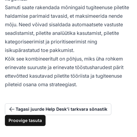
Samuti saate rakendada mõningaid tugiteenuse piletite
haldamise parimaid tavasid, et maksimeerida nende
mõju. Need võivad sisaldada automaatsete vastuste
seadistamist, piletite analüütika kasutamist, piletite
kategoriseerimist ja prioritiseerimist ning
isikupärastatud toe pakkumist.
Kõik see kombineeritult on põhjus, miks üha rohkem
erinevate suuruste ja erinevate tööstusharudest pärit
ettevõtted kasutavad piletite tööriista ja tugiteenuse
pileteid osana oma strateegiast.
Tagasi juurde Help Desk'i tarkvara sõnastik
Proovige tasuta