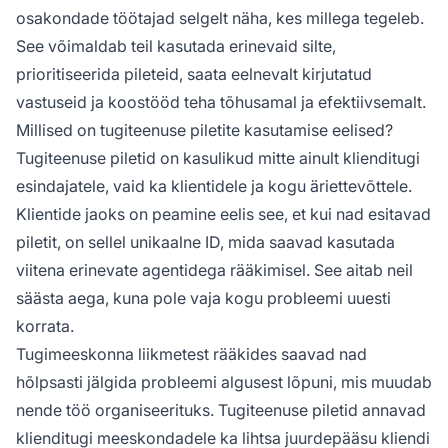
osakondade töötajad selgelt näha, kes millega tegeleb.
See võimaldab teil kasutada erinevaid silte,
prioritiseerida pileteid, saata eelnevalt kirjutatud
vastuseid ja koostööd teha tõhusamal ja efektiivsemalt.
Millised on tugiteenuse piletite kasutamise eelised?
Tugiteenuse piletid on kasulikud mitte ainult klienditugi
esindajatele, vaid ka klientidele ja kogu äriettevõttele.
Klientide jaoks on peamine eelis see, et kui nad esitavad
piletit, on sellel unikaalne ID, mida saavad kasutada
viitena erinevate agentidega rääkimisel. See aitab neil
säästa aega, kuna pole vaja kogu probleemi uuesti
korrata.
Tugimeeskonna liikmetest rääkides saavad nad
hõlpsasti jälgida probleemi algusest lõpuni, mis muudab
nende töö organiseerituks. Tugiteenuse piletid annavad
klienditugi meeskondadele ka lihtsa juurdepääsu kliendi