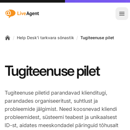
:site.title
Ava
/
/
Help Desk'i tarkvara sõnastik
Tugiteenuse pilet
Home
Tugiteenuse pilet
Tugiteenuse piletid parandavad klienditugi,
parandades organiseeritust, suhtlust ja
probleemide jälgimist. Need koosnevad kliendi
probleemidest, süsteemi teabest ja unikaalsest
ID-st, aidates meeskondadel päringuid tõhusalt