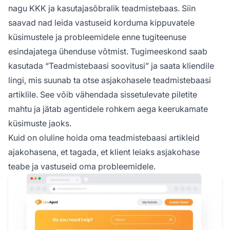
nagu KKK ja kasutajasõbralik teadmistebaas. Siin
saavad nad leida vastuseid korduma kippuvatele
küsimustele ja probleemidele enne tugiteenuse
esindajatega ühenduse võtmist. Tugimeeskond saab
kasutada “Teadmistebaasi soovitusi” ja saata kliendile
lingi, mis suunab ta otse asjakohasele teadmistebaasi
artiklile. See võib vähendada sissetulevate piletite
mahtu ja jätab agentidele rohkem aega keerukamate
küsimuste jaoks.
Kuid on oluline hoida oma teadmistebaasi artikleid
ajakohasena, et tagada, et klient leiaks asjakohase
teabe ja vastuseid oma probleemidele.