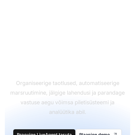
Omandage piletite
haldamise tõhusus
Organiseerige taotlused, automatiseerige
marsruutimine, jälgige lahendusi ja parandage
vastuse aegu võimsa piletisüsteemi ja
analüütika abil.
Proovige LiveAgent tasuta
Plaanige demo