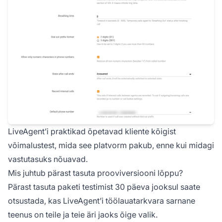
LiveAgent’i praktikad õpetavad kliente kõigist
võimalustest, mida see platvorm pakub, enne kui midagi
vastutasuks nõuavad.
Mis juhtub pärast tasuta prooviversiooni lõppu?
Pärast tasuta paketi testimist 30 päeva jooksul saate
otsustada, kas LiveAgent’i töölauatarkvara sarnane
teenus on teile ja teie äri jaoks õige valik.