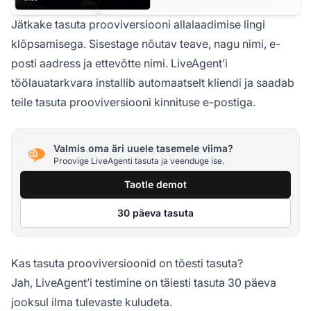
Jätkake tasuta prooviversiooni allalaadimise lingi
klõpsamisega. Sisestage nõutav teave, nagu nimi, e-
posti aadress ja ettevõtte nimi. LiveAgent’i
töölauatarkvara installib automaatselt kliendi ja saadab
teile tasuta prooviversiooni kinnituse e-postiga.
Valmis oma äri uuele tasemele viima?
Proovige LiveAgenti tasuta ja veenduge ise.
Taotle demot
30 päeva tasuta
Kas tasuta prooviversioonid on tõesti tasuta?
Jah, LiveAgent’i testimine on täiesti tasuta 30 päeva
jooksul ilma tulevaste kuludeta.