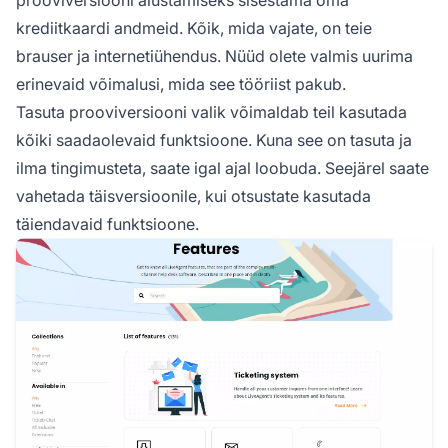
kuidas see tööriist võib aidata teie äriettevõtte
krediitkaardi andmeid. Kõik, mida vajate, on teie
kasvu.
brauser ja internetiühendus. Nüüd olete valmis uurima
erinevaid võimalusi, mida see tööriist pakub.
Tasuta prooviversiooni valik võimaldab teil kasutada
kõiki saadaolevaid funktsioone. Kuna see on tasuta ja
ilma tingimusteta, saate igal ajal loobuda. Seejärel saate
vahetada täisversioonile, kui otsustate kasutada
täiendavaid funktsioone.