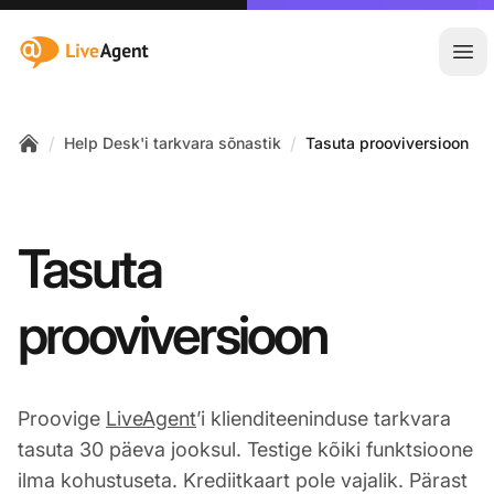
:site.title
Ava
/
/
Help Desk'i tarkvara sõnastik
Tasuta prooviversioon
Home
Tasuta
prooviversioon
Proovige
LiveAgent
’i klienditeeninduse tarkvara
tasuta 30 päeva jooksul. Testige kõiki funktsioone
ilma kohustuseta. Krediitkaart pole vajalik. Pärast