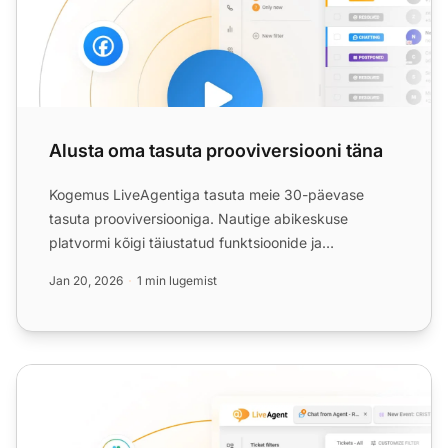
Alusta oma tasuta prooviversiooni täna
Kogemus LiveAgentiga tasuta meie 30-päevase
tasuta prooviversiooniga. Nautige abikeskuse
platvormi kõigi täiustatud funktsioonide ja
võimalustega tasuta ilma mi...
Jan 20, 2026
1 min lugemist
Tasuta vestlusklient