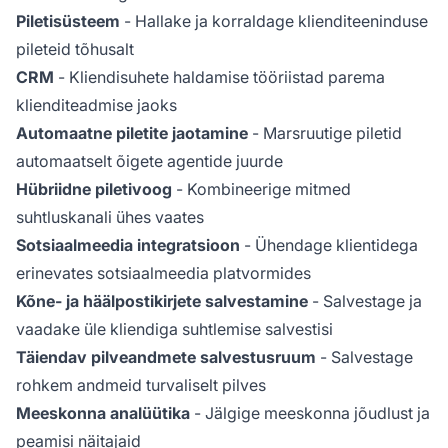
Piletisüsteem
- Hallake ja korraldage klienditeeninduse
pileteid tõhusalt
CRM
- Kliendisuhete haldamise tööriistad parema
klienditeadmise jaoks
Automaatne piletite jaotamine
- Marsruutige piletid
automaatselt õigete agentide juurde
Hübriidne piletivoog
- Kombineerige mitmed
suhtluskanali ühes vaates
Sotsiaalmeedia integratsioon
- Ühendage klientidega
erinevates sotsiaalmeedia platvormides
Kõne- ja häälpostikirjete salvestamine
- Salvestage ja
vaadake üle kliendiga suhtlemise salvestisi
Täiendav pilveandmete salvestusruum
- Salvestage
rohkem andmeid turvaliselt pilves
Meeskonna analüütika
- Jälgige meeskonna jõudlust ja
peamisi näitajaid