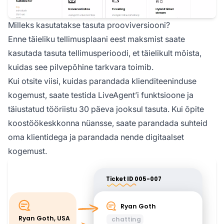
Milleks kasutatakse tasuta prooviversiooni?
Enne täieliku tellimusplaani eest maksmist saate
kasutada tasuta tellimusperioodi, et täielikult mõista,
kuidas see pilvepõhine tarkvara toimib.
Kui otsite viisi, kuidas parandada klienditeeninduse
kogemust, saate testida LiveAgent’i funktsioone ja
täiustatud tööriistu 30 päeva jooksul tasuta. Kui õpite
koostöökeskkonna nüansse, saate parandada suhteid
oma klientidega ja parandada nende digitaalset
kogemust.