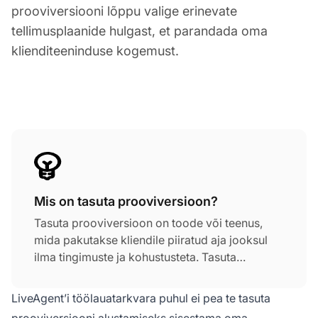
prooviversiooni lõppu valige erinevate
tellimusplaanide hulgast, et parandada oma
klienditeeninduse kogemust.
Mis on tasuta prooviversioon?
Tasuta prooviversioon on toode või teenus,
mida pakutakse kliendile piiratud aja jooksul
ilma tingimuste ja kohustusteta. Tasuta
tellimusperiood pakub eksklusiivseid teadmisi
ja vahetu juurdepääsu LiveAgent'i
LiveAgent’i töölauatarkvara puhul ei pea te tasuta
populaarsetele teenustele, et saaksite teada,
prooviversiooni alustamiseks sisestama oma