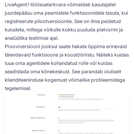
LiveAgent’i töölauatarkvara võimaldab kasutajatel
juurdepääsu oma peamistele funktsioonidele tasuta, kui
registreerute pilootversioonile. See on ilma peidetud
kuludeta, millega võiksite kokku puutuda platvormi ja
analüütika testimise ajal.
Prooviversiooni jooksul saate hakata õppima erinevaid
täiendavaid funktsioone ja koostööriistu. Näiteks kuidas
luua oma agentidele kohandatud rolle või kuidas
seadistada oma kõnekeskust. See parandab oluliselt
klienditeeninduse kogemust võimalike probleemidega
tegelemisel.