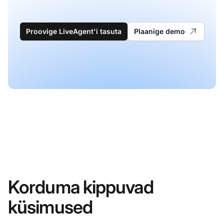
Proovige LiveAgent'i tasuta
Plaanige demo
Korduma kippuvad
küsimused