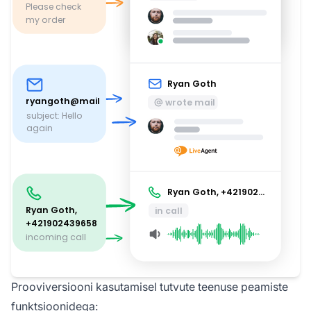
Prooviversiooni kasutamisel tutvute teenuse peamiste
funktsioonidega: