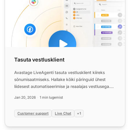
Tasuta vestlusklient
Avastage LiveAgenti tasuta vestlusklient kiireks
sõnumisaatmiseks. Hallake kõiki päringuid ühest
liidesest automatiseerimise ja reaalajas vestlusega.
Proovige t...
Jan 20, 2026
1 min lugemist
Customer support
Live Chat
+1