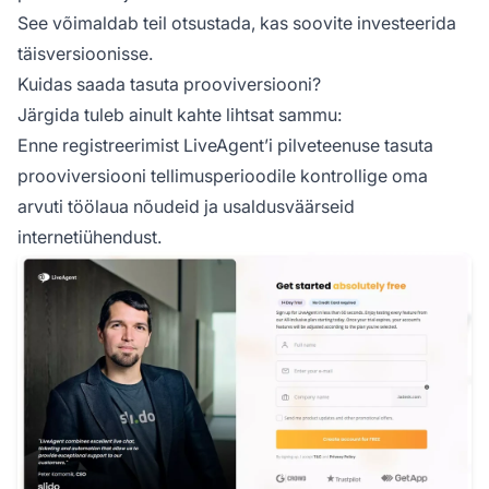
See võimaldab teil otsustada, kas soovite investeerida
täisversioonisse.
Kuidas saada tasuta prooviversiooni?
Järgida tuleb ainult kahte lihtsat sammu:
Enne registreerimist LiveAgent’i pilveteenuse tasuta
prooviversiooni tellimusperioodile kontrollige oma
arvuti töölaua nõudeid ja usaldusväärseid
internetiühendust.