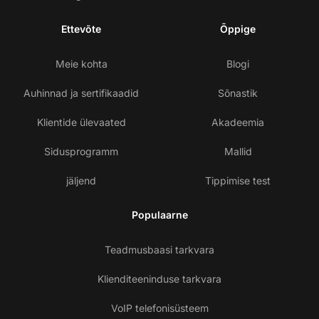
Ettevõte
Õppige
Meie kohta
Blogi
Auhinnad ja sertifikaadid
Sõnastik
Klientide ülevaated
Akadeemia
Sidusprogramm
Mallid
jäljend
Tippimise test
Populaarne
Teadmusbaasi tarkvara
Klienditeeninduse tarkvara
VoIP telefonisüsteem