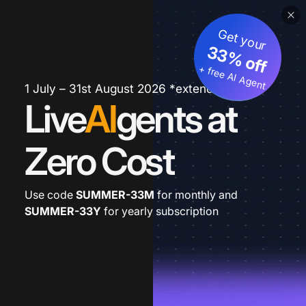
Get your
33% off
+ free AI Agent
1 July – 31st August 2026 *extended
Live
AI
gents at
Zero Cost
Use code
SUMMER-33M
for monthly and
SUMMER-33Y
for yearly subscription