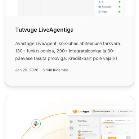
Tutvuge LiveAgentiga
Avastage LiveAgenti kõik-ühes abiteenuse tarkvara
130+ funktsiooniga, 200+ integratsiooniga ja 30-
päevase tasuta prooviga. Krediitkaart pole vajalik!
Jan 20, 2026
6 min lugemist
Alusta oma tasuta prooviversiooni täna