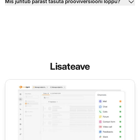
Mis juhtub pärast tasuta prooviversiooni lõppu?
Lisateave
Tutvuge LiveAgentiga