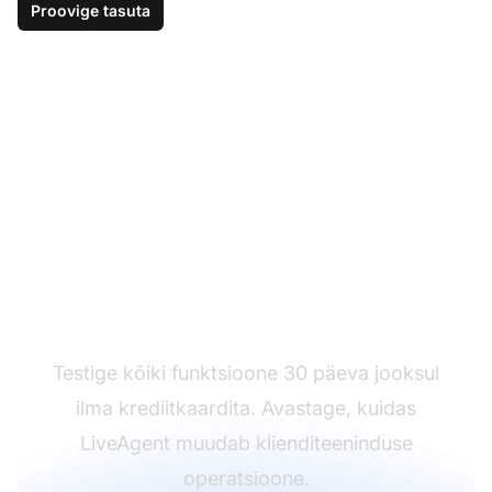
Proovige tasuta
Alustage oma riskivaba
prooviversiooni täna
Testige kõiki funktsioone 30 päeva jooksul
ilma krediitkaardita. Avastage, kuidas
LiveAgent muudab klienditeeninduse
operatsioone.