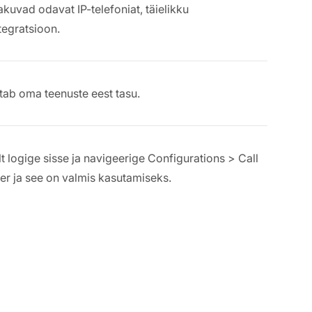
kuvad odavat IP-telefoniat, täielikku
tegratsioon.
õtab oma teenuste eest tasu.
lt logige sisse ja navigeerige Configurations > Call
r ja see on valmis kasutamiseks.