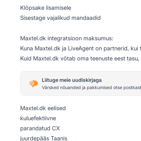
Klõpsake lisamisele
Sisestage vajalikud mandaadid
Maxtel.dk integratsioon maksumus:
Kuna Maxtel.dk ja LiveAgent on partnerid, kui t
Kuid Maxtel.dk võtab oma teenuste eest tasu, 
Liituge meie uudiskirjaga
Värsked nõuanded ja pakkumised otse postkast
Maxtel.dk eelised
kuluefektiivne
parandatud CX
juurdepääs Taanis