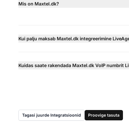
Mis on Maxtel.dk?
Kui palju maksab Maxtel.dk integreerimine LiveAg
Kuidas saate rakendada Maxtel.dk VoIP numbrit L
Tagasi juurde Integratsioonid
Proovige tasuta