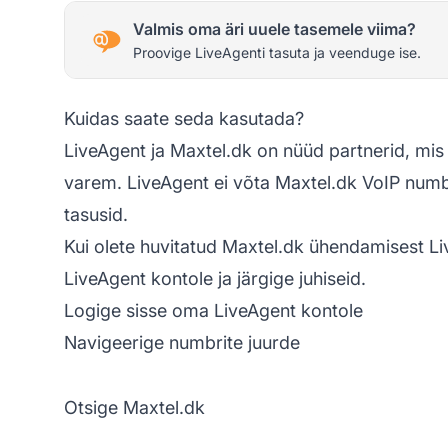
Valmis oma äri uuele tasemele viima?
Proovige LiveAgenti tasuta ja veenduge ise.
Kuidas saate seda kasutada?
LiveAgent ja Maxtel.dk on nüüd partnerid, mis 
varem. LiveAgent ei võta Maxtel.dk VoIP nu
tasusid.
Kui olete huvitatud Maxtel.dk ühendamisest Li
LiveAgent
kontole ja järgige juhiseid.
Logige sisse oma LiveAgent kontole
Navigeerige numbrite juurde
Otsige Maxtel.dk