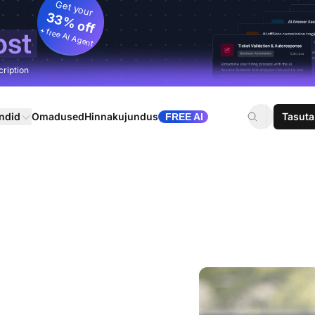
Get your
33% off
+ free AI Agent
ost
cription
ndid
Omadused
Hinnakujundus
Tasuta
FREE AI