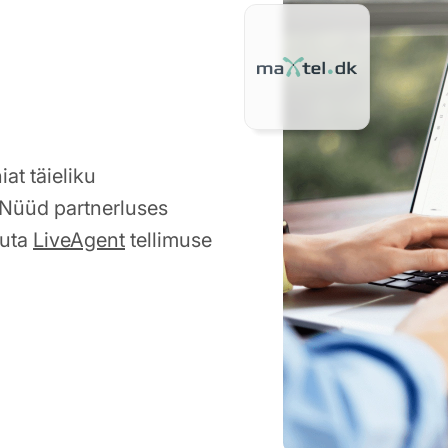
at täieliku
. Nüüd partnerluses
suta
LiveAgent
tellimuse