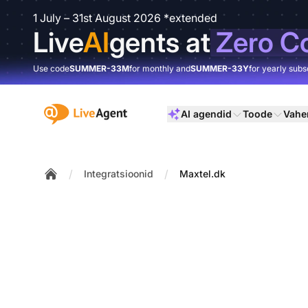
1 July – 31st August 2026 *extended
Live
AI
gents at
Zero C
Use code
SUMMER-33M
for monthly and
SUMMER-33Y
for yearly subs
:site.title
AI agendid
Toode
Vahe
/
/
Integratsioonid
Maxtel.dk
Home