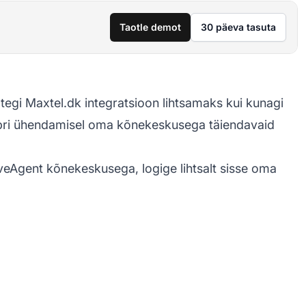
Taotle demot
30 päeva tasuta
tegi Maxtel.dk integratsioon lihtsamaks kui kunagi
mbri ühendamisel oma
kõnekeskusega
täiendavaid
veAgent kõnekeskusega, logige lihtsalt sisse oma