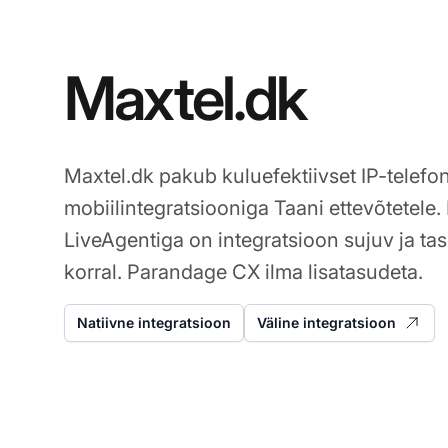
Maxtel.dk
Maxtel.dk pakub kuluefektiivset IP-telefoni
mobiilintegratsiooniga Taani ettevõtetele
LiveAgentiga on integratsioon sujuv ja ta
korral. Parandage CX ilma lisatasudeta.
Natiivne integratsioon
Väline integratsioon