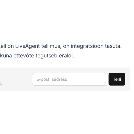
eil on LiveAgent tellimus, on integratsioon tasuta.
kuna ettevõte tegutseb eraldi.
E-posti aadress
Telli
i.