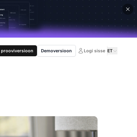
 prooviversioon
Demoversioon
Logi sisse
ET