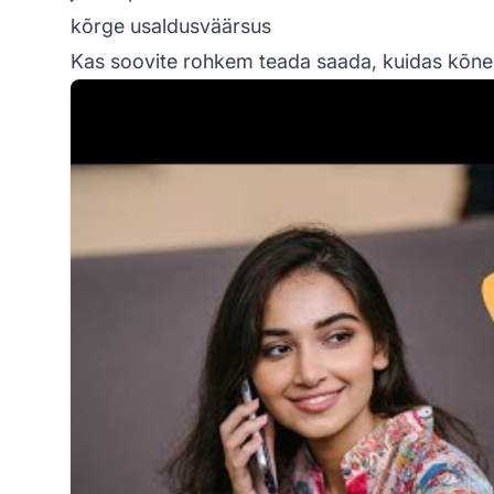
kõrge usaldusväärsus
Kas soovite rohkem teada saada, kuidas kõnek