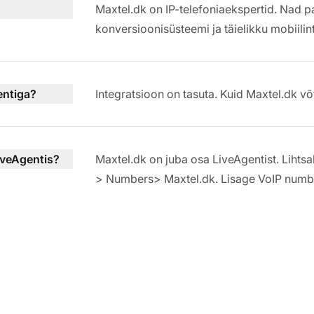
Maxtel.dk on IP-telefoniaekspertid. Nad pa
konversioonisüsteemi ja täielikku mobiilin
entiga?
Integratsioon on tasuta. Kuid Maxtel.dk v
iveAgentis?
Maxtel.dk on juba osa LiveAgentist. Lihtsa
> Numbers> Maxtel.dk. Lisage VoIP numbe