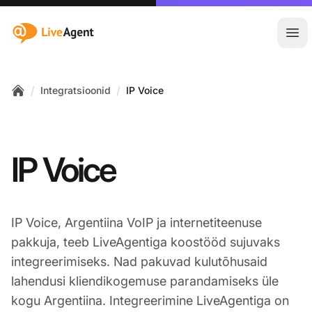
:site.title
Ava
/
/
Integratsioonid
IP Voice
Home
IP Voice
IP Voice, Argentiina VoIP ja internetiteenuse
pakkuja, teeb LiveAgentiga koostööd sujuvaks
integreerimiseks. Nad pakuvad kulutõhusaid
lahendusi kliendikogemuse parandamiseks üle
kogu Argentiina. Integreerimine LiveAgentiga on