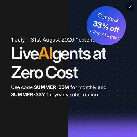
Get your
33% off
+ free AI Agent
1 July – 31st August 2026 *extended
Live
AI
gents at
Zero Cost
Use code
SUMMER-33M
for monthly and
SUMMER-33Y
for yearly subscription