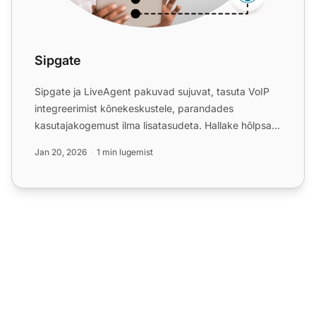
Sipgate
Sipgate ja LiveAgent pakuvad sujuvat, tasuta VoIP
integreerimist kõnekeskustele, parandades
kasutajakogemust ilma lisatasudeta. Hallake hõlpsalt
veebis, nautige...
Jan 20, 2026
1 min lugemist