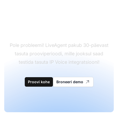
Pole veel LiveAgenti
kasutaja?
Pole probleemi! LiveAgent pakub 30-päevast
tasuta prooviperioodi, mille jooksul saad
testida tasuta IP Voice integratsiooni!
Proovi kohe
Broneeri demo