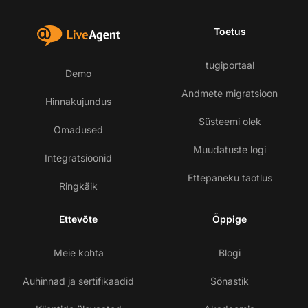
Toetus
tugiportaal
Demo
Andmete migratsioon
Hinnakujundus
Süsteemi olek
Omadused
Muudatuste logi
Integratsioonid
Ettepaneku taotlus
Ringkäik
Ettevõte
Õppige
Meie kohta
Blogi
Auhinnad ja sertifikaadid
Sõnastik