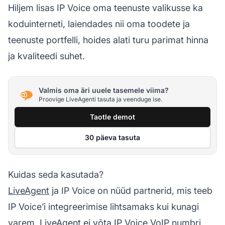
Hiljem lisas IP Voice oma teenuste valikusse ka
koduinterneti, laiendades nii oma toodete ja
teenuste portfelli, hoides alati turu parimat hinna
ja kvaliteedi suhet.
Valmis oma äri uuele tasemele viima?
Proovige LiveAgenti tasuta ja veenduge ise.
Taotle demot
30 päeva tasuta
Kuidas seda kasutada?
LiveAgent
ja IP Voice on nüüd partnerid, mis teeb
IP Voice’i integreerimise lihtsamaks kui kunagi
varem. LiveAgent ei võta IP Voice VoIP numbri