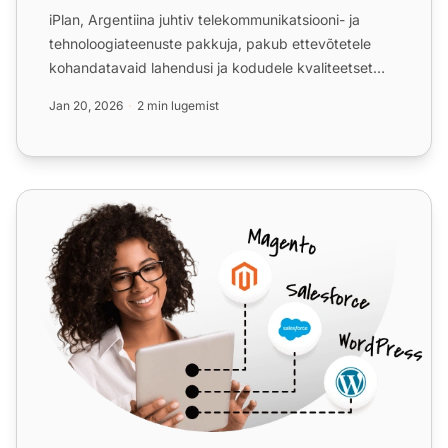
iPlan, Argentiina juhtiv telekommunikatsiooni- ja
tehnoloogiateenuste pakkuja, pakub ettevõtetele
kohandatavaid lahendusi ja kodudele kvaliteetset
internetti. i...
Jan 20, 2026
2 min lugemist
ippi