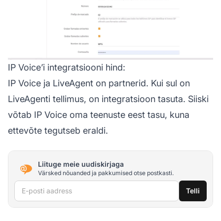
IP Voice’i integratsiooni hind:
IP Voice ja LiveAgent on partnerid. Kui sul on
LiveAgenti tellimus, on integratsioon tasuta. Siiski
võtab IP Voice oma teenuste eest tasu, kuna
ettevõte tegutseb eraldi.
Liituge meie uudiskirjaga
Värsked nõuanded ja pakkumised otse postkasti.
E-posti aadress
Telli