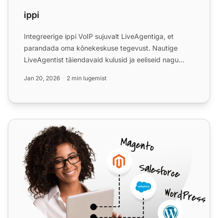
ippi
Integreerige ippi VoIP sujuvalt LiveAgentiga, et
parandada oma kõnekeskuse tegevust. Nautige
LiveAgentist täiendavaid kulusid ja eeliseid nagu
kulude kokkuhoid,...
Jan 20, 2026
2 min lugemist
Sipgate