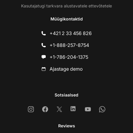
Kasutajatugi tarkvara alustavatele ettevõtetele
Müügikontaktid
+421 2 33 456 826
+1-888-257-8754
+1-786-204-1375
Ajastage demo
Sotsiaalsed
Instagram
Facebook
X
Linkedin
Youtube
Whatsapp
Reviews