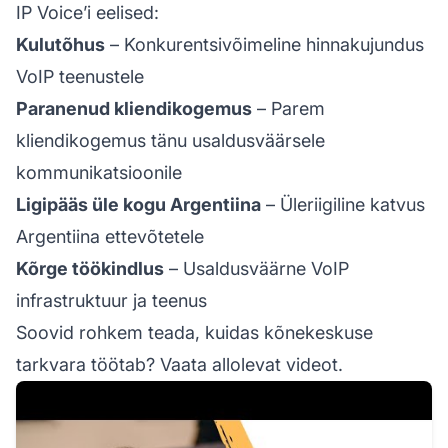
IP Voice’i eelised:
Kulutõhus
– Konkurentsivõimeline hinnakujundus
VoIP teenustele
Paranenud kliendikogemus
– Parem
kliendikogemus tänu usaldusväärsele
kommunikatsioonile
Ligipääs üle kogu Argentiina
– Üleriigiline katvus
Argentiina ettevõtetele
Kõrge töökindlus
– Usaldusväärne VoIP
infrastruktuur ja teenus
Soovid rohkem teada, kuidas kõnekeskuse
tarkvara töötab? Vaata allolevat videot.