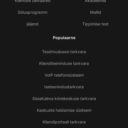
Klientide ülevaated
Akadeemia
Sidusprogramm
Mallid
jäljend
Tippimise test
Populaarne
Teadmusbaasi tarkvara
Klienditeeninduse tarkvara
VoIP telefonisüsteem
Iseteenindustarkvara
Sissetuleva kõnekeskuse tarkvara
Kaebuste haldamise süsteem
Kliendiportaali tarkvara