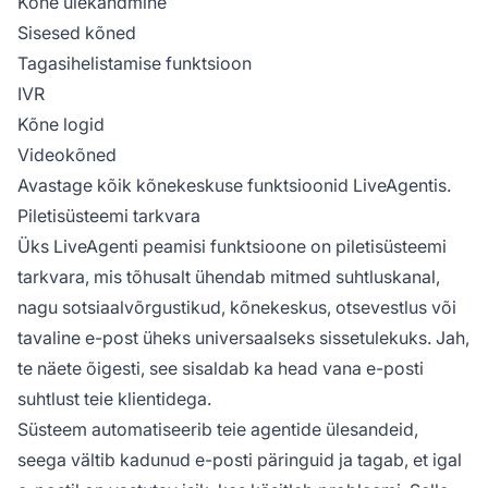
Kõne ülekandmine
Sisesed kõned
Tagasihelistamise funktsioon
IVR
Kõne logid
Videokõned
Avastage kõik kõnekeskuse funktsioonid LiveAgentis.
Piletisüsteemi tarkvara
Üks LiveAgenti peamisi funktsioone on piletisüsteemi
tarkvara, mis tõhusalt ühendab mitmed suhtluskanal,
nagu sotsiaalvõrgustikud, kõnekeskus, otsevestlus või
tavaline e-post üheks universaalseks sissetulekuks. Jah,
te näete õigesti, see sisaldab ka head vana e-posti
suhtlust teie klientidega.
Süsteem automatiseerib teie agentide ülesandeid,
seega vältib kadunud e-posti päringuid ja tagab, et igal