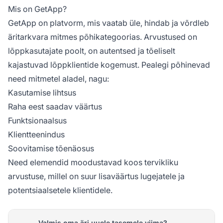
Mis on GetApp?
GetApp on platvorm, mis vaatab üle, hindab ja võrdleb
äritarkvara mitmes põhikategoorias. Arvustused on
lõppkasutajate poolt, on autentsed ja tõeliselt
kajastuvad lõppklientide kogemust. Pealegi põhinevad
need mitmetel aladel, nagu:
Kasutamise lihtsus
Raha eest saadav väärtus
Funktsionaalsus
Klientteenindus
Soovitamise tõenäosus
Need elemendid moodustavad koos tervikliku
arvustuse, millel on suur lisaväärtus lugejatele ja
potentsiaalsetele klientidele.
Valmis oma äri uuele tasemele viima?