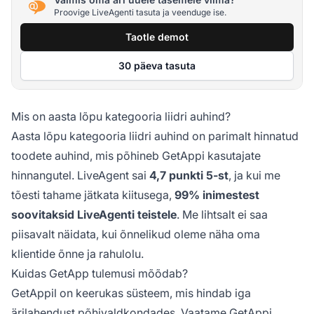
Proovige LiveAgenti tasuta ja veenduge ise.
Taotle demot
30 päeva tasuta
Mis on aasta lõpu kategooria liidri auhind?
Aasta lõpu kategooria liidri auhind on parimalt hinnatud
toodete auhind, mis põhineb GetAppi kasutajate
hinnangutel. LiveAgent sai
4,7 punkti 5-st
, ja kui me
tõesti tahame jätkata kiitusega,
99% inimestest
soovitaksid LiveAgenti teistele
. Me lihtsalt ei saa
piisavalt näidata, kui õnnelikud oleme näha oma
klientide õnne ja rahulolu.
Kuidas GetApp tulemusi mõõdab?
GetAppil on keerukas süsteem, mis hindab iga
ärilahendust põhivaldkondades. Vaatame GetAppi