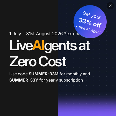
Get your
33% off
+ free AI Agent
1 July – 31st August 2026 *extended
Live
AI
gents at
Zero Cost
Use code
SUMMER-33M
for monthly and
SUMMER-33Y
for yearly subscription