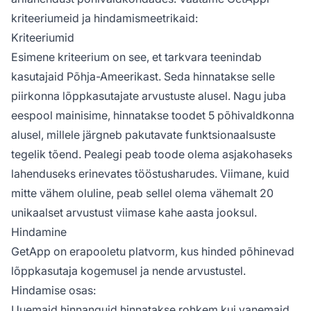
kriteeriumeid ja hindamismeetrikaid:
Kriteeriumid
Esimene kriteerium on see, et tarkvara teenindab
kasutajaid Põhja-Ameerikast. Seda hinnatakse selle
piirkonna lõppkasutajate arvustuste alusel. Nagu juba
eespool mainisime, hinnatakse toodet 5 põhivaldkonna
alusel, millele järgneb pakutavate funktsionaalsuste
tegelik tõend. Pealegi peab toode olema asjakohaseks
lahenduseks erinevates tööstusharudes. Viimane, kuid
mitte vähem oluline, peab sellel olema vähemalt 20
unikaalset arvustust viimase kahe aasta jooksul.
Hindamine
GetApp on erapooletu platvorm, kus hinded põhinevad
lõppkasutaja kogemusel ja nende arvustustel.
Hindamise osas:
Uuemaid hinnanguid hinnatakse rohkem kui vanemaid