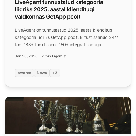
LiveAgent tunnustatud kategooria
liidriks 2025. aastal klienditugi
valdkonnas GetApp poolt
LiveAgent on tunnustatud 2025. aasta klienditugi
kategooria liidriks GetApp poolt, kiitust saanud 24/7
toe, 188+ funktsiooni, 150+ integratsiooni ja
taskohase h...
Jan 20, 2026
2 min lugemist
Awards
News
+2
LiveAgent pälvis prestižikaid auhindu 2021. aasta esimeses