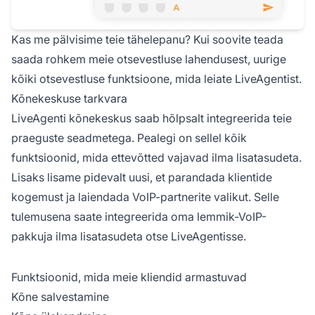
Kas me pälvisime teie tähelepanu? Kui soovite teada
saada rohkem meie otsevestluse lahendusest, uurige
kõiki otsevestluse funktsioone, mida leiate LiveAgentist.
Kõnekeskuse tarkvara
LiveAgenti kõnekeskus saab hõlpsalt integreerida teie
praeguste seadmetega. Pealegi on sellel kõik
funktsioonid, mida ettevõtted vajavad ilma lisatasudeta.
Lisaks lisame pidevalt uusi, et parandada klientide
kogemust ja laiendada VoIP-partnerite valikut. Selle
tulemusena saate integreerida oma lemmik-VoIP-
pakkuja ilma lisatasudeta otse LiveAgentisse.
Funktsioonid, mida meie kliendid armastuvad
Kõne salvestamine