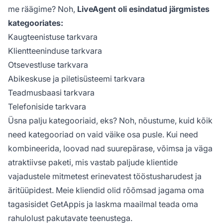
me räägime? Noh,
LiveAgent oli esindatud järgmistes
kategooriates:
Kaugteenistuse tarkvara
Klientteeninduse tarkvara
Otsevestluse tarkvara
Abikeskuse ja piletisüsteemi tarkvara
Teadmusbaasi tarkvara
Telefoniside tarkvara
Üsna palju kategooriaid, eks? Noh, nõustume, kuid kõik
need kategooriad on vaid väike osa pusle. Kui need
kombineerida, loovad nad suurepärase, võimsa ja väga
atraktiivse paketi, mis vastab paljude klientide
vajadustele mitmetest erinevatest tööstusharudest ja
äritüüpidest. Meie kliendid olid rõõmsad jagama oma
tagasisidet GetAppis ja laskma maailmal teada oma
rahulolust pakutavate teenustega.