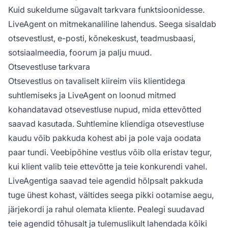
Kuid sukeldume sügavalt tarkvara funktsioonidesse.
LiveAgent on mitmekanaliline lahendus. Seega sisaldab
otsevestlust, e-posti, kõnekeskust, teadmusbaasi,
sotsiaalmeedia, foorum ja palju muud.
Otsevestluse tarkvara
Otsevestlus on tavaliselt kiireim viis klientidega
suhtlemiseks ja LiveAgent on loonud mitmed
kohandatavad otsevestluse nupud, mida ettevõtted
saavad kasutada. Suhtlemine kliendiga otsevestluse
kaudu võib pakkuda kohest abi ja pole vaja oodata
paar tundi. Veebipõhine vestlus võib olla eristav tegur,
kui klient valib teie ettevõtte ja teie konkurendi vahel.
LiveAgentiga saavad teie agendid hõlpsalt pakkuda
tuge ühest kohast, vältides seega pikki ootamise aegu,
järjekordi ja rahul olemata kliente. Pealegi suudavad
teie agendid tõhusalt ja tulemuslikult lahendada kõiki