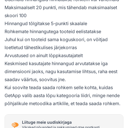
Maksimaalselt 20 punkti, mis tähendab maksimaalset
skoori 100
Hinnangud tõlgitakse 5-punkti skaalale
Rohkemate hinnangutega tooteid eelistatakse
Juhul kui on tooteid sama koguskoori, on võitjad
loetletud tähestikulises järjekorras
Arvustused on ainult lõppkasutajatelt
Keskmised kasutajate hinnangud arvutatakse iga
dimensiooni jaoks, nagu kasutamise lihtsus, raha eest
saadav väärtus, soovitus jne.
Kui soovite teada saada rohkem selle kohta, kuidas
GetApp valib aasta lõpu kategooria liidri, minge nende
põhjalikule metoodika artiklile, et teada saada rohkem.
Liituge meie uudiskirjaga
Värsked nõuanded ja pakkumised otse postkasti.