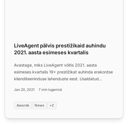
LiveAgent pälvis prestižikaid auhindu
2021. aasta esimeses kvartalis
Avastage, miks LiveAgent võitis 2021. aasta
esimeses kvartalis 19+ prestižikat auhinda erakordse
klienditeeninduse lahenduste eest. Usaldatud
maailmalaias juhti...
Jan 20, 2021
7 min lugemist
Awards
News
+2