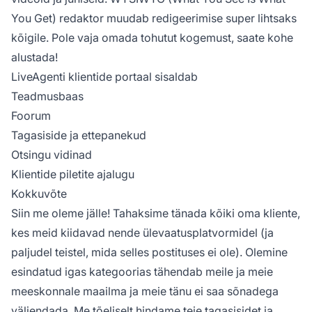
You Get) redaktor muudab redigeerimise super lihtsaks
kõigile. Pole vaja omada tohutut kogemust, saate kohe
alustada!
LiveAgenti klientide portaal sisaldab
Teadmusbaas
Foorum
Tagasiside ja ettepanekud
Otsingu vidinad
Klientide piletite ajalugu
Kokkuvõte
Siin me oleme jälle! Tahaksime tänada kõiki oma kliente,
kes meid kiidavad nende ülevaatusplatvormidel (ja
paljudel teistel, mida selles postituses ei ole). Olemine
esindatud igas kategoorias tähendab meile ja meie
meeskonnale maailma ja meie tänu ei saa sõnadega
väljendada. Me tõeliselt hindame teie tagasisidet ja