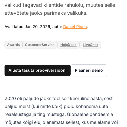
valikud tagavad klientide rahulolu, muutes selle
ettevõtete jaoks parimaks valikuks.
Jan 20, 2026
Avaldatud Jan 20, 2026, autor
Daniel Pison
.
Awards
CustomerService
HelpDesk
LiveChat
Alusta tasuta prooviversiooni
Plaaneri demo
2020 oli paljude jaoks tõeliselt keeruline aasta, sest
paljud meist (kui mitte kõik) pidid kohanema uute
reaalsustega ja tingimustega. Globaalne pandeemia
mõjutas kõigi elu, olenemata sellest, kus me elame või