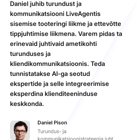
Daniel juhib turundust ja
kommunikatsiooni LiveAgentis
sisemise tooteringi liikme ja ettevõtte
tippjuhtimise liikmena. Varem pidas ta
erinevaid juhtivaid ametikohti
turunduses ja
kliendikommunikatsioonis. Teda
tunnistatakse AI-ga seotud
ekspertide ja selle integreerimise
eksperdina klienditeeninduse
keskkonda.
Daniel Pison
Turundus- ja
kommunikatsioonistrateegia juht