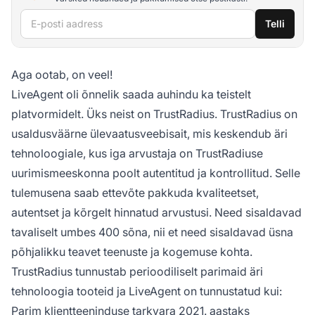
E-posti aadress
Telli
Aga ootab, on veel!
LiveAgent oli õnnelik saada auhindu ka teistelt
platvormidelt. Üks neist on TrustRadius. TrustRadius on
usaldusväärne ülevaatusveebisait, mis keskendub äri
tehnoloogiale, kus iga arvustaja on TrustRadiuse
uurimismeeskonna poolt autentitud ja kontrollitud. Selle
tulemusena saab ettevõte pakkuda kvaliteetset,
autentset ja kõrgelt hinnatud arvustusi. Need sisaldavad
tavaliselt umbes 400 sõna, nii et need sisaldavad üsna
põhjalikku teavet teenuste ja kogemuse kohta.
TrustRadius tunnustab perioodiliselt parimaid äri
tehnoloogia tooteid ja LiveAgent on tunnustatud kui:
Parim klientteeninduse tarkvara 2021. aastaks