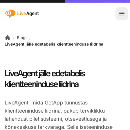
:site.title
Ava
/
/
Blogi
Home
LiveAgent jälle edetabelis klientteeninduse liidrina
LiveAgent jälle edetabelis
klientteeninduse liidrina
LiveAgent
, mida GetApp tunnustas
klientteeninduse liidrina, pakub terviklikku
lahendust piletisüsteemi, otsevestlusega ja
kõnekeskuse tarkvaraga. Selle iseteeninduse