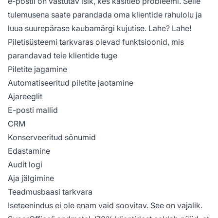
e-postil on vastutav isik, kes käsitleb probleemi. Selle
tulemusena saate parandada oma klientide rahulolu ja
luua suurepärase kaubamärgi kujutise. Lahe? Lahe!
Piletisüsteemi tarkvaras olevad funktsioonid, mis
parandavad teie klientide tuge
Piletite jagamine
Automatiseeritud piletite jaotamine
Ajareeglit
E-posti mallid
CRM
Konserveeritud sõnumid
Edastamine
Audit logi
Aja jälgimine
Teadmusbaasi tarkvara
Iseteenindus ei ole enam vaid soovitav. See on vajalik.