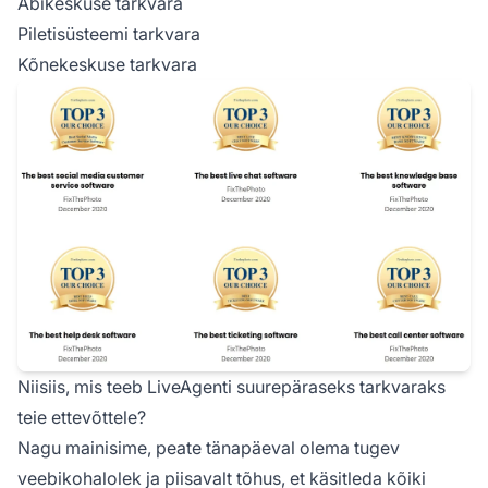
Abikeskuse tarkvara
Piletisüsteemi tarkvara
Kõnekeskuse tarkvara
Niisiis, mis teeb LiveAgenti suurepäraseks tarkvaraks
teie ettevõttele?
Nagu mainisime, peate tänapäeval olema tugev
veebikohalolek ja piisavalt tõhus, et käsitleda kõiki