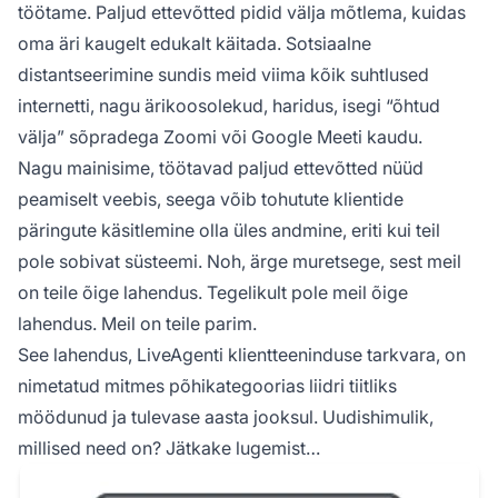
töötame. Paljud ettevõtted pidid välja mõtlema, kuidas
oma äri kaugelt edukalt käitada. Sotsiaalne
distantseerimine sundis meid viima kõik suhtlused
internetti, nagu ärikoosolekud, haridus, isegi “õhtud
välja” sõpradega Zoomi või Google Meeti kaudu.
Nagu mainisime, töötavad paljud ettevõtted nüüd
peamiselt veebis, seega võib tohutute klientide
päringute käsitlemine olla üles andmine, eriti kui teil
pole sobivat süsteemi. Noh, ärge muretsege, sest meil
on teile õige lahendus. Tegelikult pole meil õige
lahendus. Meil on teile parim.
See lahendus, LiveAgenti klientteeninduse tarkvara, on
nimetatud mitmes põhikategoorias liidri tiitliks
möödunud ja tulevase aasta jooksul. Uudishimulik,
millised need on? Jätkake lugemist…