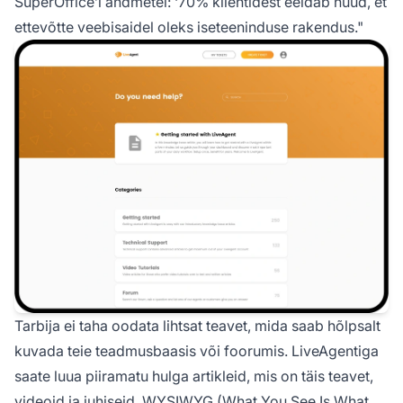
SuperOffice’i andmetel:
‘70% klientidest eeldab nüüd, et
ettevõtte veebisaidel oleks iseteeninduse rakendus."
Tarbija ei taha oodata lihtsat teavet, mida saab hõlpsalt
kuvada teie teadmusbaasis või foorumis. LiveAgentiga
saate luua piiramatu hulga artikleid, mis on täis teavet,
videoid ja juhiseid. WYSIWYG (What You See Is What