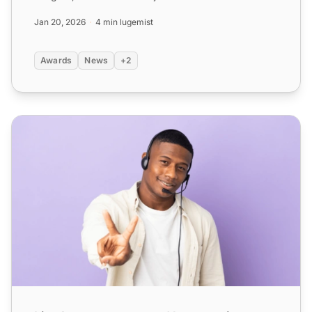
2020. aastal 24...
Jan 20, 2026
4 min lugemist
Awards
News
+2
LiveAgent tunnustatud kategooria liidriks 2025. aastal kl