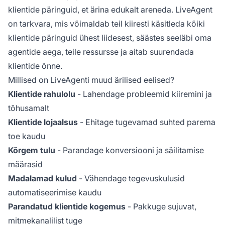
klientide päringuid, et ärina edukalt areneda. LiveAgent
on tarkvara, mis võimaldab teil kiiresti käsitleda kõiki
klientide päringuid ühest liidesest, säästes seeläbi oma
agentide aega, teile ressursse ja aitab suurendada
klientide õnne.
Millised on LiveAgenti muud ärilised eelised?
Klientide rahulolu
- Lahendage probleemid kiiremini ja
tõhusamalt
Klientide lojaalsus
- Ehitage tugevamad suhted parema
toe kaudu
Kõrgem tulu
- Parandage konversiooni ja säilitamise
määrasid
Madalamad kulud
- Vähendage tegevuskulusid
automatiseerimise kaudu
Parandatud klientide kogemus
- Pakkuge sujuvat,
mitmekanalilist tuge