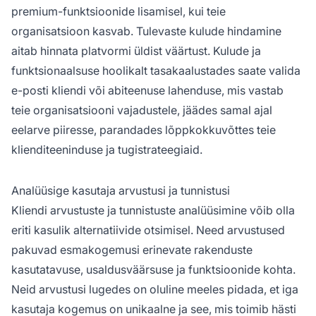
premium-funktsioonide lisamisel, kui teie
organisatsioon kasvab. Tulevaste kulude hindamine
aitab hinnata platvormi üldist väärtust. Kulude ja
funktsionaalsuse hoolikalt tasakaalustades saate valida
e-posti kliendi või abiteenuse lahenduse, mis vastab
teie organisatsiooni vajadustele, jäädes samal ajal
eelarve piiresse, parandades lõppkokkuvõttes teie
klienditeeninduse ja tugistrateegiaid.
Analüüsige kasutaja arvustusi ja tunnistusi
Kliendi arvustuste ja tunnistuste analüüsimine võib olla
eriti kasulik alternatiivide otsimisel. Need arvustused
pakuvad esmakogemusi erinevate rakenduste
kasutatavuse, usaldusväärsuse ja funktsioonide kohta.
Neid arvustusi lugedes on oluline meeles pidada, et iga
kasutaja kogemus on unikaalne ja see, mis toimib hästi