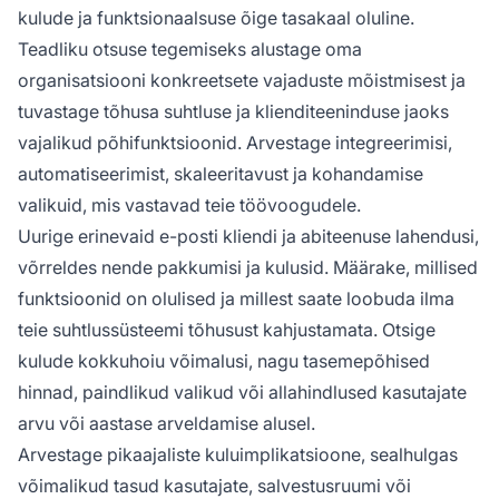
kulude ja funktsionaalsuse õige tasakaal oluline.
Teadliku otsuse tegemiseks alustage oma
organisatsiooni konkreetsete vajaduste mõistmisest ja
tuvastage tõhusa suhtluse ja klienditeeninduse jaoks
vajalikud põhifunktsioonid. Arvestage integreerimisi,
automatiseerimist, skaleeritavust ja kohandamise
valikuid, mis vastavad teie töövoogudele.
Uurige erinevaid e-posti kliendi ja abiteenuse lahendusi,
võrreldes nende pakkumisi ja kulusid. Määrake, millised
funktsioonid on olulised ja millest saate loobuda ilma
teie suhtlussüsteemi tõhusust kahjustamata. Otsige
kulude kokkuhoiu võimalusi, nagu tasemepõhised
hinnad, paindlikud valikud või allahindlused kasutajate
arvu või aastase arveldamise alusel.
Arvestage pikaajaliste kuluimplikatsioone, sealhulgas
võimalikud tasud kasutajate, salvestusruumi või