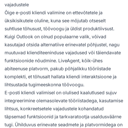
vajadustele
Õige e-posti kliendi valimine on ettevõtetele ja
üksikisikutele oluline, kuna see mõjutab otseselt
suhtluse tõhusust, töövoogu ja üldist produktiivsust.
Kuigi Outlook on olnud populaarne valik, võivad
kasutajad otsida alternatiive erinevatel põhjustel, nagu
muutuvad klienditeeninduse vajadused või täiendavate
funktsioonide nõudmine. LiveAgent, kõik-ühes
abiteenuse platvorm, pakub põhjalikku tööriistade
komplekti, et tõhusalt hallata kliendi interaktsioone ja
lihtsustada tugimeeskonna töövoogu.
E-posti kliendi valimisel on olulised kaalutlused sujuv
integreerimine olemasolevate tööriistadega, kasutamise
lihtsus, konkreetsetele vajadustele kohandatud
täpsemad funktsioonid ja tarkvaratootja usaldusväärne
tugi. Ühilduvus erinevate seadmete ja platvormidega on