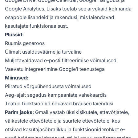
Google Analytics. Lisaks toetab see arvukaid kolmanda
osapoole lisandeid ja rakendusi, mis laiendavad
kasutajate funktsionaalsust.
Plussid:
Ruumis generoos
Ülimalt usaldusväärne ja turvaline
Muljetavaldavad e-posti filtreerimise võimalused
Vaevatu integreerimine Google’i teenustega
Miinused:
Piiratud võrguühenduseta võimalused
Aeg-ajalt segadus kampaaniate vahekaardis
Teatud funktsioonid nõuavad brauseri laiendusi
Parim jaoks:
Gmail vastab üksikisikutele, ettevõtjatele,
väikestele ettevõtetele ja suurtele ettevõtetele, kes
otsivad kasutajasõbralikku ja funktsiooniderohket e-
posti haldamise lahendust, millel on suurepärane maine.