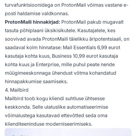
turvafunktsioonidega on ProtonMail võimas vastane e-
posti haldamise valdkonnas.
ProtonMaili hinnakirjad:
ProtonMail pakub mugavalt
tasuta põhiplaani üksikisikutele. Kasutajatele, kes
soovivad avada ProtonMaili täielikku äripotentsiaali, on
saadaval kolm hinnatase: Mail Essentials 6,99 eurot
kasutaja kohta kuus, Business 10,99 eurot kasutaja
kohta kuus ja Enterprise, mille puhul peate nende
müügimeeskonnaga ühendust võtma kohandatud
hinnapakkumise saamiseks.
4. Mailbird
Mailbird toob kogu kliendi suhtluse ühtsesse
keskkonda. Selle ulatuslike automatiseerimise
võimalustega kasutavad ettevõtted seda oma
klienditeeninduse moderniseerimiseks.