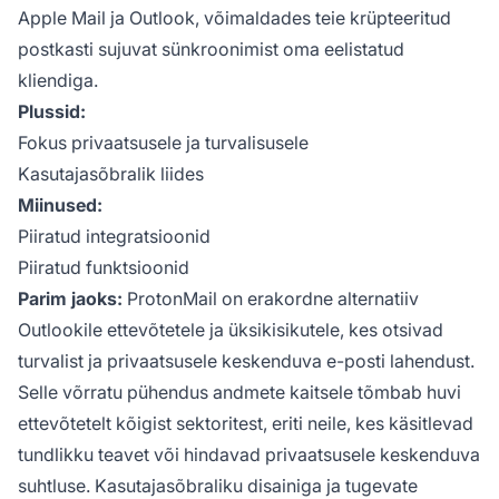
Apple Mail ja Outlook, võimaldades teie krüpteeritud
postkasti sujuvat sünkroonimist oma eelistatud
kliendiga.
Plussid:
Fokus privaatsusele ja turvalisusele
Kasutajasõbralik liides
Miinused:
Piiratud integratsioonid
Piiratud funktsioonid
Parim jaoks:
ProtonMail on erakordne alternatiiv
Outlookile ettevõtetele ja üksikisikutele, kes otsivad
turvalist ja privaatsusele keskenduva e-posti lahendust.
Selle võrratu pühendus andmete kaitsele tõmbab huvi
ettevõtetelt kõigist sektoritest, eriti neile, kes käsitlevad
tundlikku teavet või hindavad privaatsusele keskenduva
suhtluse. Kasutajasõbraliku disainiga ja tugevate