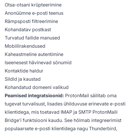
Otsa-otsani krüpteerimine
Anonüümne e-posti teenus
Rämpsposti filtreerimine
Kohandatav postkast
Turvatud failide manused
Mobiilirakendused
Kaheastmeline autentimine
Iseenesest hävinevad sõnumid
Kontaktide haldur
Sildid ja kaustad
Kohandatud domeeni valikud
Peamised integratsioonid:
ProtonMail säilitab oma
tugevat turvalisust, lisades ühilduvuse erinevate e-posti
klientidega, mis toetavad IMAP ja SMTP ProtonMaili
Bridge’i funktsiooni kaudu. See hõlmab integreerimist
populaarsete e-posti klientidega nagu Thunderbird,