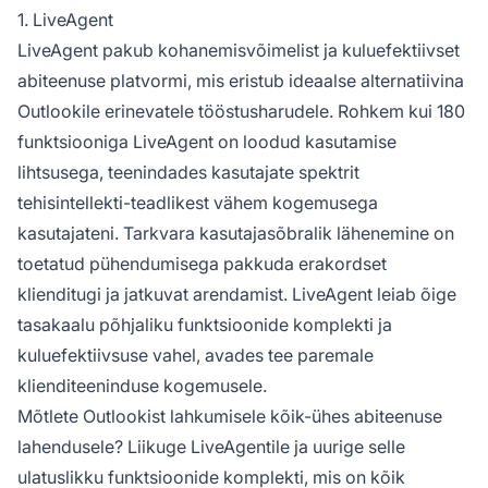
1. LiveAgent
LiveAgent pakub kohanemisvõimelist ja kuluefektiivset
abiteenuse platvormi, mis eristub ideaalse alternatiivina
Outlookile erinevatele tööstusharudele. Rohkem kui 180
funktsiooniga LiveAgent on loodud kasutamise
lihtsusega, teenindades kasutajate spektrit
tehisintellekti-teadlikest vähem kogemusega
kasutajateni. Tarkvara kasutajasõbralik lähenemine on
toetatud pühendumisega pakkuda erakordset
klienditugi ja jatkuvat arendamist. LiveAgent leiab õige
tasakaalu põhjaliku funktsioonide komplekti ja
kuluefektiivsuse vahel, avades tee paremale
klienditeeninduse kogemusele.
Mõtlete Outlookist lahkumisele kõik-ühes abiteenuse
lahendusele? Liikuge LiveAgentile ja uurige selle
ulatuslikku funktsioonide komplekti, mis on kõik