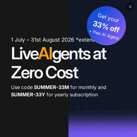
Get your
33% off
+ free AI Agent
1 July – 31st August 2026 *extended
Live
AI
gents at
Zero Cost
Use code
SUMMER-33M
for monthly and
SUMMER-33Y
for yearly subscription