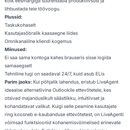
kõik eesmärgiga suurendada produktiivsust ja
lihtsustada teie töövoogu.
Plussid:
Taskukohaselt
Kasutajasõbralik kaasaegne liides
Omnikanalilne kliendi kogemus
Miinused:
Ei saa sama kontoga kahes brauseris sisse logida
samaaegselt
Tehniline tugi on saadaval 24/7, kuid asub ELis
Parim jaoks:
Kui põhjalik lahendus, eristub LiveAgent
ideaalse alternatiivina Outlookile ettevõtetele, kes
otsivad majanduslikult säästlikku, intuitiivset ja
kohandatavat valikut. Kuigi selle peamine kasutajate
ring koosneb e-kaubanduse ettevõtetest, on LiveAgenti
võimsad funktsioonid kohanemisvõimelised erinevate