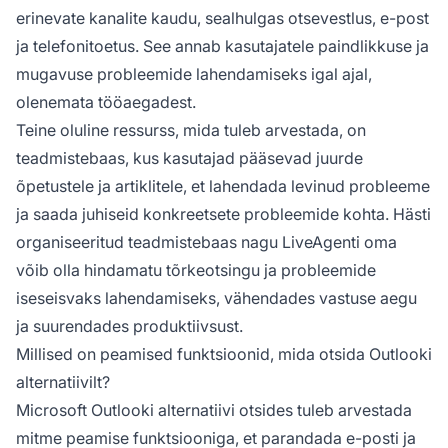
erinevate kanalite kaudu, sealhulgas otsevestlus, e-post
ja telefonitoetus. See annab kasutajatele paindlikkuse ja
mugavuse probleemide lahendamiseks igal ajal,
olenemata tööaegadest.
Teine oluline ressurss, mida tuleb arvestada, on
teadmistebaas, kus kasutajad pääsevad juurde
õpetustele ja artiklitele, et lahendada levinud probleeme
ja saada juhiseid konkreetsete probleemide kohta. Hästi
organiseeritud teadmistebaas nagu LiveAgenti oma
võib olla hindamatu tõrkeotsingu ja probleemide
iseseisvaks lahendamiseks, vähendades vastuse aegu
ja suurendades produktiivsust.
Millised on peamised funktsioonid, mida otsida Outlooki
alternatiivilt?
Microsoft Outlooki alternatiivi otsides tuleb arvestada
mitme peamise funktsiooniga, et parandada e-posti ja