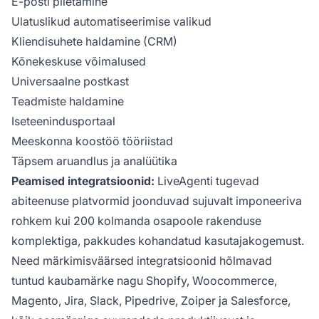
E-posti piletamine
Ulatuslikud automatiseerimise valikud
Kliendisuhete haldamine (CRM)
Kõnekeskuse võimalused
Universaalne postkast
Teadmiste haldamine
Iseteenindusportaal
Meeskonna koostöö tööriistad
Täpsem aruandlus ja analüütika
Peamised integratsioonid:
LiveAgenti tugevad
abiteenuse platvormid joonduvad sujuvalt imponeeriva
rohkem kui 200 kolmanda osapoole rakenduse
komplektiga, pakkudes kohandatud kasutajakogemust.
Need märkimisväärsed integratsioonid hõlmavad
tuntud kaubamärke nagu Shopify, Woocommerce,
Magento, Jira, Slack, Pipedrive, Zoiper ja Salesforce,