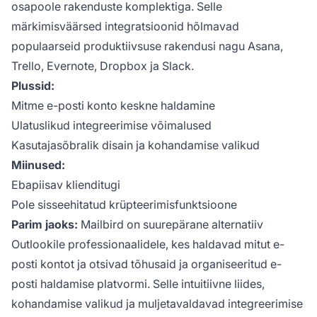
osapoole rakenduste komplektiga. Selle
märkimisväärsed integratsioonid hõlmavad
populaarseid produktiivsuse rakendusi nagu Asana,
Trello, Evernote, Dropbox ja Slack.
Plussid:
Mitme e-posti konto keskne haldamine
Ulatuslikud integreerimise võimalused
Kasutajasõbralik disain ja kohandamise valikud
Miinused:
Ebapiisav klienditugi
Pole sisseehitatud krüpteerimisfunktsioone
Parim jaoks:
Mailbird on suurepärane alternatiiv
Outlookile professionaalidele, kes haldavad mitut e-
posti kontot ja otsivad tõhusaid ja organiseeritud e-
posti haldamise platvormi. Selle intuitiivne liides,
kohandamise valikud ja muljetavaldavad integreerimise