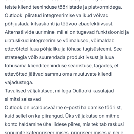
teiste klienditeeninduse tööriistade ja platvormidega.
Outlooki piiratud integreerimise valikud võivad
põhjustada kitsaskohti ja töövoo ebaefektiivsust.
Alternatiivide uurimine, millel on tugevad funktsioonid ja
ulatuslikud integreerimise võimalused, võimaldab
ettevõtetel luua põhjaliku ja tõhusa tugisüsteemi. See
strateegia võib suurendada produktiivsust ja luua
tõhusama klienditeeninduse seadistuse, tagades, et
ettevõtted jäävad sammu oma muutuvate kliendi
vajadustega.
Tavalised väljakutsed, millega Outlooki kasutajad
silmitsi seisavad
Outlook on usaldusväärne e-posti haldamise tööriist,
kuid sellel on ka piirangud. Üks väljakutse on mitme
konto haldamine ühe liidese piires, mis tekitab raskusi
sõnumite kategoriseerimises, prioriseerimises ja neile