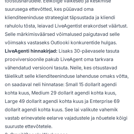
tööstusharudele. Eelkõige väikesed ja keskmise
suurusega ettevõtted, kes püüavad oma
klienditeeninduse strateegiat täpsustada ja kliendi
rahulolu tõsta, leiavad LiveAgentist erakordset väärtust.
Selle märkimisväärsed võimalused paigutavad selle
võimsaks vastaseks Outlooki konkurentide hulgas.
LiveAgenti hinnakirjad:
Lisaks 30-päevasele tasuta
prooviversioonile pakub LiveAgent oma tarkvara
vähendatud versiooni tasuta. Neile, kes otsustavad
täielikult selle klienditeeninduse lahenduse omaks võtta,
on saadaval neli hinnatase: Small 15 dollarit agendi
kohta kuus, Medium 29 dollarit agendi kohta kuus,
Large 49 dollarit agendi kohta kuus ja Enterprise 69
dollarit agendi kohta kuus. See lai valikute vahemik
vastab erinevatele eelarve vajadustele ja nõuetele kõigi
suuruste ettevõtetele.