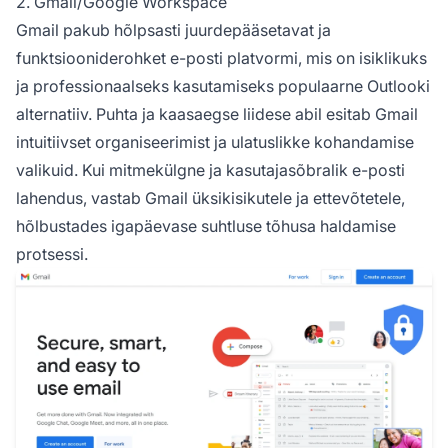
2. Gmail/Google Workspace
Gmail pakub hõlpsasti juurdepääsetavat ja
funktsiooniderohket e-posti platvormi, mis on isiklikuks
ja professionaalseks kasutamiseks populaarne Outlooki
alternatiiv. Puhta ja kaasaegse liidese abil esitab Gmail
intuitiivset organiseerimist ja ulatuslikke kohandamise
valikuid. Kui mitmekülgne ja kasutajasõbralik e-posti
lahendus, vastab Gmail üksikisikutele ja ettevõtetele,
hõlbustades igapäevase suhtluse tõhusa haldamise
protsessi.