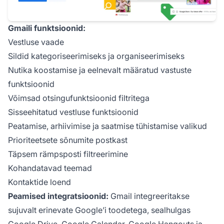
Gmaili funktsioonid:
Vestluse vaade
Sildid kategoriseerimiseks ja organiseerimiseks
Nutika koostamise ja eelnevalt määratud vastuste
funktsioonid
Võimsad otsingufunktsioonid filtritega
Sisseehitatud vestluse funktsioonid
Peatamise, arhiivimise ja saatmise tühistamise valikud
Prioriteetsete sõnumite postkast
Täpsem rämpsposti filtreerimine
Kohandatavad teemad
Kontaktide loend
Peamised integratsioonid:
Gmail integreeritakse
sujuvalt erinevate Google’i toodetega, sealhulgas
Google Drive, Google Calendar, Google Hangouts ja