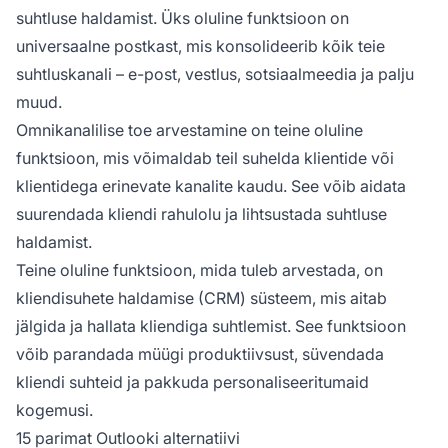
suhtluse haldamist. Üks oluline funktsioon on
universaalne postkast, mis konsolideerib kõik teie
suhtluskanali – e-post, vestlus, sotsiaalmeedia ja palju
muud.
Omnikanalilise toe arvestamine on teine oluline
funktsioon, mis võimaldab teil suhelda klientide või
klientidega erinevate kanalite kaudu. See võib aidata
suurendada kliendi rahulolu ja lihtsustada suhtluse
haldamist.
Teine oluline funktsioon, mida tuleb arvestada, on
kliendisuhete haldamise (CRM) süsteem, mis aitab
jälgida ja hallata kliendiga suhtlemist. See funktsioon
võib parandada müügi produktiivsust, süvendada
kliendi suhteid ja pakkuda personaliseeritumaid
kogemusi.
15 parimat Outlooki alternatiivi