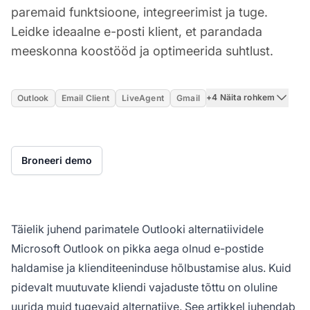
paremaid funktsioone, integreerimist ja tuge.
Leidke ideaalne e-posti klient, et parandada
meeskonna koostööd ja optimeerida suhtlust.
+4 Näita rohkem
Outlook
Email Client
LiveAgent
Gmail
Broneeri demo
Täielik juhend parimatele Outlooki alternatiividele
Microsoft Outlook on pikka aega olnud e-postide
haldamise ja klienditeeninduse hõlbustamise alus. Kuid
pidevalt muutuvate kliendi vajaduste tõttu on oluline
uurida muid tugevaid alternatiive. See artikkel juhendab