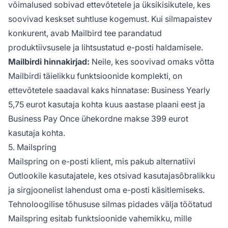
võimalused sobivad ettevõtetele ja üksikisikutele, kes
soovivad keskset suhtluse kogemust. Kui silmapaistev
konkurent, avab Mailbird tee parandatud
produktiivsusele ja lihtsustatud e-posti haldamisele.
Mailbirdi hinnakirjad:
Neile, kes soovivad omaks võtta
Mailbirdi täielikku funktsioonide komplekti, on
ettevõtetele saadaval kaks hinnatase: Business Yearly
5,75 eurot kasutaja kohta kuus aastase plaani eest ja
Business Pay Once ühekordne makse 399 eurot
kasutaja kohta.
5. Mailspring
Mailspring on e-posti klient, mis pakub alternatiivi
Outlookile kasutajatele, kes otsivad kasutajasõbralikku
ja sirgjoonelist lahendust oma e-posti käsitlemiseks.
Tehnoloogilise tõhususe silmas pidades välja töötatud
Mailspring esitab funktsioonide vahemikku, mille
Võ