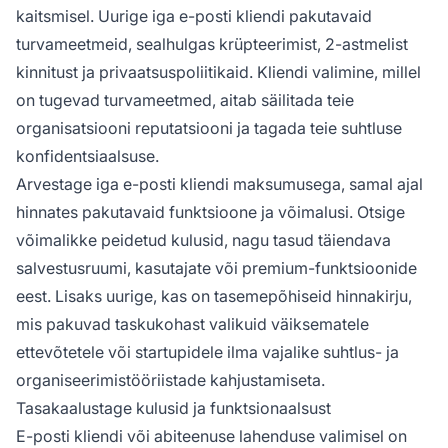
kaitsmisel. Uurige iga e-posti kliendi pakutavaid
turvameetmeid, sealhulgas krüpteerimist, 2-astmelist
kinnitust ja privaatsuspoliitikaid. Kliendi valimine, millel
on tugevad turvameetmed, aitab säilitada teie
organisatsiooni reputatsiooni ja tagada teie suhtluse
konfidentsiaalsuse.
Arvestage iga e-posti kliendi maksumusega, samal ajal
hinnates pakutavaid funktsioone ja võimalusi. Otsige
võimalikke peidetud kulusid, nagu tasud täiendava
salvestusruumi, kasutajate või premium-funktsioonide
eest. Lisaks uurige, kas on tasemepõhiseid hinnakirju,
mis pakuvad taskukohast valikuid väiksematele
ettevõtetele või startupidele ilma vajalike suhtlus- ja
organiseerimistööriistade kahjustamiseta.
Tasakaalustage kulusid ja funktsionaalsust
E-posti kliendi või abiteenuse lahenduse valimisel on