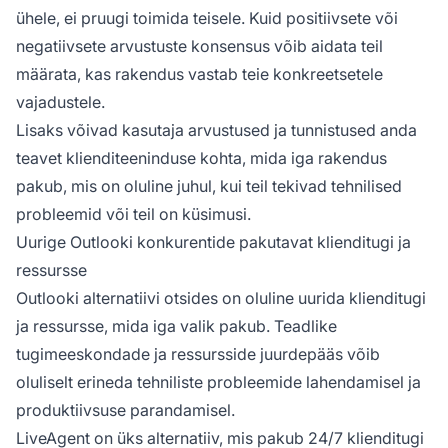
ühele, ei pruugi toimida teisele. Kuid positiivsete või
negatiivsete arvustuste konsensus võib aidata teil
määrata, kas rakendus vastab teie konkreetsetele
vajadustele.
Lisaks võivad kasutaja arvustused ja tunnistused anda
teavet klienditeeninduse kohta, mida iga rakendus
pakub, mis on oluline juhul, kui teil tekivad tehnilised
probleemid või teil on küsimusi.
Uurige Outlooki konkurentide pakutavat klienditugi ja
ressursse
Outlooki alternatiivi otsides on oluline uurida klienditugi
ja ressursse, mida iga valik pakub. Teadlike
tugimeeskondade ja ressursside juurdepääs võib
oluliselt erineda tehniliste probleemide lahendamisel ja
produktiivsuse parandamisel.
LiveAgent on üks alternatiiv, mis pakub 24/7 klienditugi