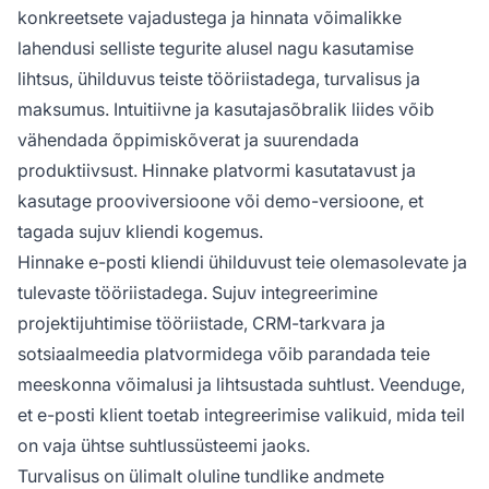
konkreetsete vajadustega ja hinnata võimalikke
lahendusi selliste tegurite alusel nagu kasutamise
lihtsus, ühilduvus teiste tööriistadega, turvalisus ja
maksumus. Intuitiivne ja kasutajasõbralik liides võib
vähendada õppimiskõverat ja suurendada
produktiivsust. Hinnake platvormi kasutatavust ja
kasutage prooviversioone või demo-versioone, et
tagada sujuv kliendi kogemus.
Hinnake e-posti kliendi ühilduvust teie olemasolevate ja
tulevaste tööriistadega. Sujuv integreerimine
projektijuhtimise tööriistade, CRM-tarkvara ja
sotsiaalmeedia platvormidega võib parandada teie
meeskonna võimalusi ja lihtsustada suhtlust. Veenduge,
et e-posti klient toetab integreerimise valikuid, mida teil
on vaja ühtse suhtlussüsteemi jaoks.
Turvalisus on ülimalt oluline tundlike andmete