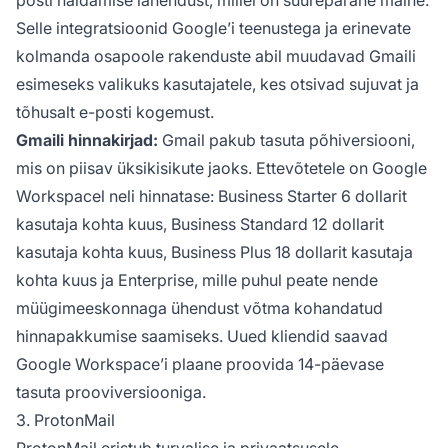
Selle integratsioonid Google’i teenustega ja erinevate
kolmanda osapoole rakenduste abil muudavad Gmaili
esimeseks valikuks kasutajatele, kes otsivad sujuvat ja
tõhusalt e-posti kogemust.
Gmaili hinnakirjad:
Gmail pakub tasuta põhiversiooni,
mis on piisav üksikisikute jaoks. Ettevõtetele on Google
Workspacel neli hinnatase: Business Starter 6 dollarit
kasutaja kohta kuus, Business Standard 12 dollarit
kasutaja kohta kuus, Business Plus 18 dollarit kasutaja
kohta kuus ja Enterprise, mille puhul peate nende
müügimeeskonnaga ühendust võtma kohandatud
hinnapakkumise saamiseks. Uued kliendid saavad
Google Workspace’i plaane proovida 14-päevase
tasuta prooviversiooniga.
3. ProtonMail
ProtonMail eristub turvalise ja privaatsusele