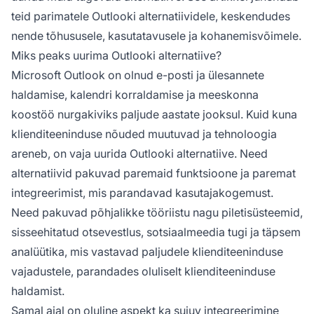
teid parimatele Outlooki alternatiividele, keskendudes
nende tõhususele, kasutatavusele ja kohanemisvõimele.
Miks peaks uurima Outlooki alternatiive?
Microsoft Outlook on olnud e-posti ja ülesannete
haldamise, kalendri korraldamise ja meeskonna
koostöö nurgakiviks paljude aastate jooksul. Kuid kuna
klienditeeninduse nõuded muutuvad ja tehnoloogia
areneb, on vaja uurida Outlooki alternatiive. Need
alternatiivid pakuvad paremaid funktsioone ja paremat
integreerimist, mis parandavad kasutajakogemust.
Need pakuvad põhjalikke tööriistu nagu piletisüsteemid,
sisseehitatud otsevestlus, sotsiaalmeedia tugi ja täpsem
analüütika, mis vastavad paljudele klienditeeninduse
vajadustele, parandades oluliselt klienditeeninduse
haldamist.
Samal ajal on oluline aspekt ka sujuv integreerimine