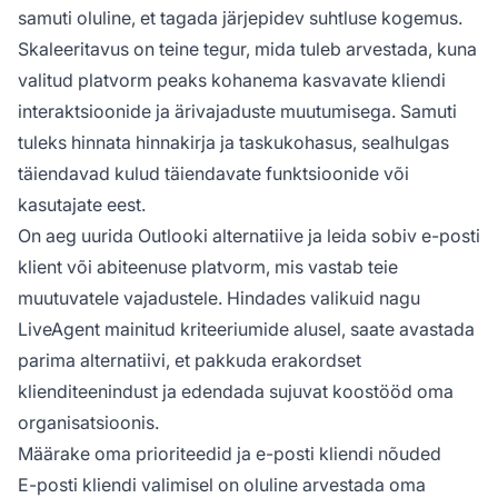
samuti oluline, et tagada järjepidev suhtluse kogemus.
Skaleeritavus on teine tegur, mida tuleb arvestada, kuna
valitud platvorm peaks kohanema kasvavate kliendi
interaktsioonide ja ärivajaduste muutumisega. Samuti
tuleks hinnata hinnakirja ja taskukohasus, sealhulgas
täiendavad kulud täiendavate funktsioonide või
kasutajate eest.
On aeg uurida Outlooki alternatiive ja leida sobiv e-posti
klient või abiteenuse platvorm, mis vastab teie
muutuvatele vajadustele. Hindades valikuid nagu
LiveAgent mainitud kriteeriumide alusel, saate avastada
parima alternatiivi, et pakkuda erakordset
klienditeenindust ja edendada sujuvat koostööd oma
organisatsioonis.
Määrake oma prioriteedid ja e-posti kliendi nõuded
E-posti kliendi valimisel on oluline arvestada oma