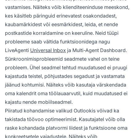
vastamises. Näiteks võib klienditeeninduse meeskond,
kes käsitleb päringuid erinevatest osakondadest,
kaubamärkidest või eesmärkidest, leida, et nende
postkastide korraldamine on keeruline. Neid tüüpi
probleeme saab vältida funktsioonidega nagu
LiveAgenti
Universal Inbox
ja Multi-Agent Dashboard.
Sünkroonimisprobleemid seadmete vahel on teine
probleem. Ühel seadmel tehtud muudatused ei pruugi
kajastuda teistel, põhjustades segadust ja vastamata
jäänud kohtumisi. Näiteks võib kasutaja värskendada
oma kalendrit oma töölauaarvutil, kuid muudatused ei
kajastu nende mobiilseadmel.
Piiratud kohandamise valikud Outlookis võivad ka
takistada töövoo optimeerimist. Kasutajatel võib olla
raske kohandada platvormi liidest ja funktsioone oma
konkreetsetele vajadustele. Näiteks võib