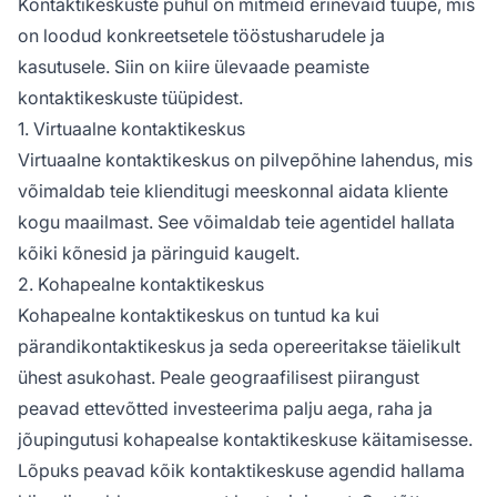
Kontaktikeskuste puhul on mitmeid erinevaid tüüpe, mis
on loodud konkreetsetele tööstusharudele ja
kasutusele. Siin on kiire ülevaade peamiste
kontaktikeskuste tüüpidest.
1. Virtuaalne kontaktikeskus
Virtuaalne kontaktikeskus on pilvepõhine lahendus, mis
võimaldab teie klienditugi meeskonnal aidata kliente
kogu maailmast. See võimaldab teie agentidel hallata
kõiki kõnesid ja päringuid kaugelt.
2. Kohapealne kontaktikeskus
Kohapealne kontaktikeskus on tuntud ka kui
pärandikontaktikeskus ja seda opereeritakse täielikult
ühest asukohast. Peale geograafilisest piirangust
peavad ettevõtted investeerima palju aega, raha ja
jõupingutusi kohapealse kontaktikeskuse käitamisesse.
Lõpuks peavad kõik kontaktikeskuse agendid hallama