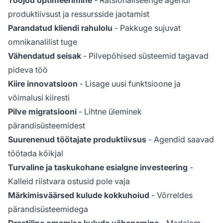
produktiivsust ja ressursside jaotamist
Parandatud kliendi rahulolu
- Pakkuge sujuvat
omnikanalilist tuge
Vähendatud seisak
- Pilvepõhised süsteemid tagavad
pideva töö
Kiire innovatsioon
- Lisage uusi funktsioone ja
võimalusi kiiresti
Pilve migratsiooni
- Lihtne üleminek
pärandisüsteemidest
Suurenenud töötajate produktiivsus
- Agendid saavad
töötada kõikjal
Turvaline ja taskukohane esialgne investeering
-
Kalleid riistvara ostusid pole vaja
Märkimisväärsed kulude kokkuhoiud
- Võrreldes
pärandisüsteemidega
Drastiline omamise kulude vähenemine
- Madalam