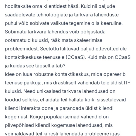
kontaktikeskuse tehnoloogiatele, et parandada
hoolitaksite oma klientidest hästi. Kuid nii paljude
klienditugi kvaliteeti.
saadaolevate tehnoloogiate ja tarkvara lahenduste
puhul võib sobivate valikute tegemine olla keeruline.
Sobimatu tarkvara lahendus võib põhjustada
ootamatuid kulusid, rääkimata skaleerimise
probleemidest. Seetõttu lülituvad paljud ettevõtted üle
kontaktikeskuse teenusele (CCaaS). Kuid mis on CCaaS
ja kuidas see täpselt aitab?
Idee on luua robustne kontaktikeskus, mida opereerib
teenuse pakkuja, mis drastiliselt vähendab teie üldist IT-
kulusid. Need unikaalsed tarkvara lahendused on
loodud selleks, et aidata teil hallata kõiki sissetulevaid
kliendi interaktsioone ja parandada üldist kliendi
kogemust. Kõige populaarsemad vahendid on
pilvepõhised kliendi kogemuse lahendused, mis
võimaldavad teil kiiresti lahendada probleeme igas