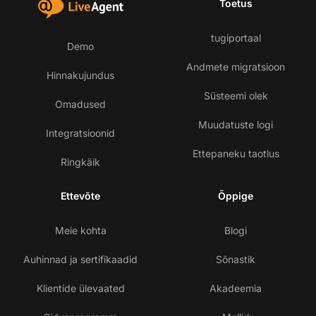
Toetus
tugiportaal
Demo
Andmete migratsioon
Hinnakujundus
Süsteemi olek
Omadused
Muudatuste logi
Integratsioonid
Ettepaneku taotlus
Ringkäik
Ettevõte
Õppige
Meie kohta
Blogi
Auhinnad ja sertifikaadid
Sõnastik
Klientide ülevaated
Akadeemia