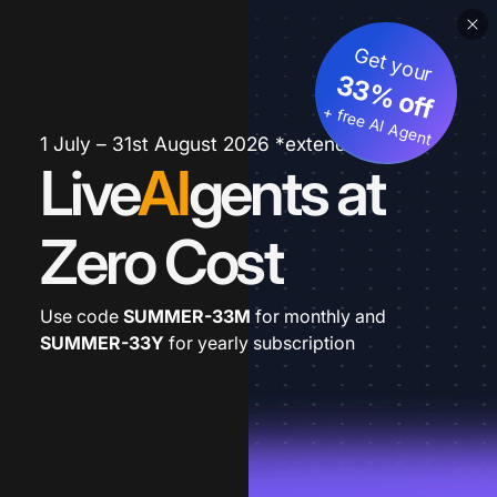
Get your
33% off
+ free AI Agent
1 July – 31st August 2026 *extended
Live
AI
gents at
Zero Cost
Use code
SUMMER-33M
for monthly and
SUMMER-33Y
for yearly subscription