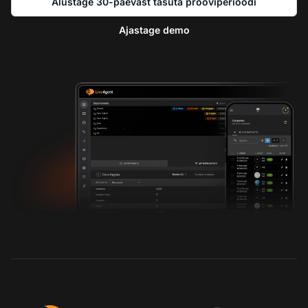
Alustage 30-päevast tasuta prooviperioodi
Ajastage demo