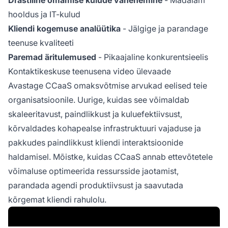
hooldus ja IT-kulud
Kliendi kogemuse analüütika
- Jälgige ja parandage
teenuse kvaliteeti
Paremad äritulemused
- Pikaajaline konkurentsieelis
Kontaktikeskuse teenusena video ülevaade
Avastage CCaaS omaksvõtmise arvukad eelised teie
organisatsioonile. Uurige, kuidas see võimaldab
skaleeritavust, paindlikkust ja kuluefektiivsust,
kõrvaldades kohapealse infrastruktuuri vajaduse ja
pakkudes paindlikkust kliendi interaktsioonide
haldamisel. Mõistke, kuidas CCaaS annab ettevõtetele
võimaluse optimeerida ressursside jaotamist,
parandada agendi produktiivsust ja saavutada
kõrgemat kliendi rahulolu.