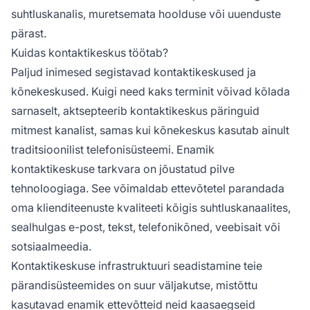
suhtluskanalis, muretsemata hoolduse või uuenduste
pärast.
Kuidas kontaktikeskus töötab?
Paljud inimesed segistavad kontaktikeskused ja
kõnekeskused. Kuigi need kaks terminit võivad kõlada
sarnaselt, aktsepteerib kontaktikeskus päringuid
mitmest kanalist, samas kui kõnekeskus kasutab ainult
traditsioonilist telefonisüsteemi. Enamik
kontaktikeskuse tarkvara on jõustatud pilve
tehnoloogiaga. See võimaldab ettevõtetel parandada
oma klienditeenuste kvaliteeti kõigis suhtluskanaalites,
sealhulgas e-post, tekst, telefonikõned, veebisait või
sotsiaalmeedia.
Kontaktikeskuse infrastruktuuri seadistamine teie
pärandisüsteemides on suur väljakutse, mistõttu
kasutavad enamik ettevõtteid neid kaasaegseid