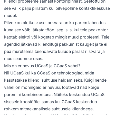
kliendi probleeme samast kontoripinnast. Seetõttu on
see valik palju piiratum kui pilvepõhine kontaktikeskuse
mudel.
Pilve kontaktikeskuse tarkvara on ka parem lahendus,
kuna see võib jätkata tööd isegi siis, kui teie peakontor
kaotab elektri või kogetab mingit muud probleemi. Teie
agendid jätkavad klienditugi pakkumist kaugelt ja te ei
pea muretsema täiendavate kulude pärast riistvara ja
muu seadmete osas.
Mis on erinevus UCaaS ja CCaaS vahel?
Nii UCaaS kui ka CCaaS on tehnoloogiad, mida
kasutatakse kliendi suhtluse haldamiseks. Kuigi nende
vahel on mõningaid erinevusi, töötavad nad kõige
paremini kombineerituna. Näiteks keskendub UCaaS
sisesele koostööle, samas kui CCaaS keskendub
rohkem mitmekanalisele suhtlusele klientidega.