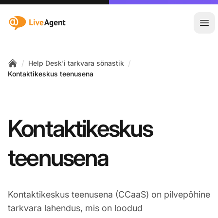
:site.title
Ava
/
/
Help Desk'i tarkvara sõnastik
Home
Kontaktikeskus teenusena
Kontaktikeskus
teenusena
Kontaktikeskus teenusena (CCaaS) on pilvepõhine
tarkvara lahendus, mis on loodud