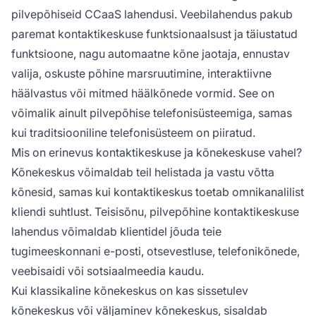
pilvepõhiseid CCaaS lahendusi. Veebilahendus pakub
paremat kontaktikeskuse funktsionaalsust ja täiustatud
funktsioone, nagu automaatne kõne jaotaja, ennustav
valija, oskuste põhine marsruutimine, interaktiivne
häälvastus või mitmed häälkõnede vormid. See on
võimalik ainult pilvepõhise telefonisüsteemiga, samas
kui traditsiooniline telefonisüsteem on piiratud.
Mis on erinevus kontaktikeskuse ja kõnekeskuse vahel?
Kõnekeskus võimaldab teil helistada ja vastu võtta
kõnesid, samas kui kontaktikeskus toetab omnikanalilist
kliendi suhtlust. Teisisõnu, pilvepõhine kontaktikeskuse
lahendus võimaldab klientidel jõuda teie
tugimeeskonnani e-posti, otsevestluse, telefonikõnede,
veebisaidi või sotsiaalmeedia kaudu.
Kui klassikaline kõnekeskus on kas sissetulev
kõnekeskus või väljaminev kõnekeskus, sisaldab