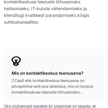
kontaktikeskuse teenuste tõhusamaks
haldamiseks, IT-kulude vähendamiseks ja
klienditugi kvaliteedi parandamiseks kõigis
suhtluskanaalites.
Mis on kontaktikeskus teenusena?
CCaaS ehk kontaktikeskus teenusena on
pilvepõhine tarkvara lahendus, mis on loodud
kontaktikeskuse teenuste tõhusamaks
haldamiseks. CCaaS-i pakkujad annavad
täielikku tuge ja hooldust kõigile
Üks olulisemaid aspekte äri pidamisel on tagada, et