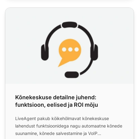
Kõnekeskuse detailne juhend: funktsioon, eelised ja ROI m
Kõnekeskuse detailne juhend:
funktsioon, eelised ja ROI mõju
LiveAgent pakub kõikehõlmavat kõnekeskuse
lahendust funktsioonidega nagu automaatne kõnede
suunamine, kõnede salvestamine ja VoIP