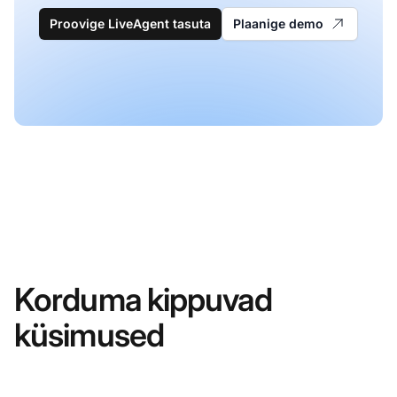
Proovige LiveAgent tasuta
Plaanige demo
Korduma kippuvad
küsimused