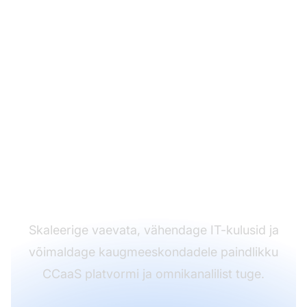
Võtke kasutusele
pilvepõhine
kontaktikeskuse
lahendus
Skaleerige vaevata, vähendage IT-kulusid ja
võimaldage kaugmeeskondadele paindlikku
CCaaS platvormi ja omnikanalilist tuge.