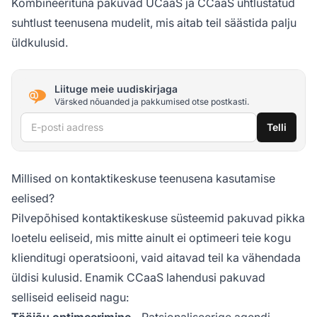
Kombineerituna pakuvad UCaaS ja CCaaS ühtlustatud
suhtlust teenusena mudelit, mis aitab teil säästida palju
üldkulusid.
Liituge meie uudiskirjaga
Värsked nõuanded ja pakkumised otse postkasti.
E-posti aadress
Telli
Millised on kontaktikeskuse teenusena kasutamise
eelised?
Pilvepõhised kontaktikeskuse süsteemid pakuvad pikka
loetelu eeliseid, mis mitte ainult ei optimeeri teie kogu
klienditugi operatsiooni, vaid aitavad teil ka vähendada
üldisi kulusid. Enamik CCaaS lahendusi pakuvad
selliseid eeliseid nagu:
Tööjõu optimeerimine
- Ratsionaliseerige agendi