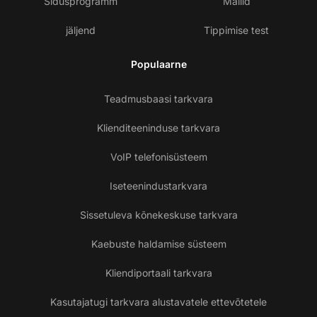
Sidusprogramm
Mallid
jäljend
Tippimise test
Populaarne
Teadmusbaasi tarkvara
Klienditeeninduse tarkvara
VoIP telefonisüsteem
Iseteenindustarkvara
Sissetuleva kõnekeskuse tarkvara
Kaebuste haldamise süsteem
Kliendiportaali tarkvara
Kasutajatugi tarkvara alustavatele ettevõtetele