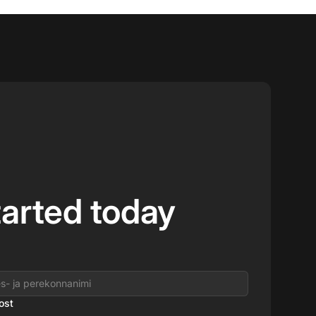
tarted today
ost