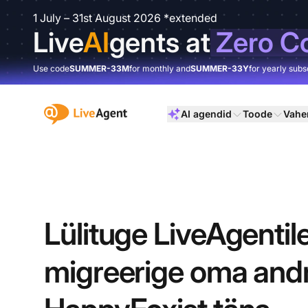
1 July – 31st August 2026 *extended
Live
AI
gents at
Zero C
Use code
SUMMER-33M
for monthly and
SUMMER-33Y
for yearly subs
:site.title
AI agendid
Toode
Vahe
Lülituge LiveAgentile
migreerige oma an