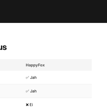
us
HappyFox
✅ Jah
✅ Jah
❌ Ei