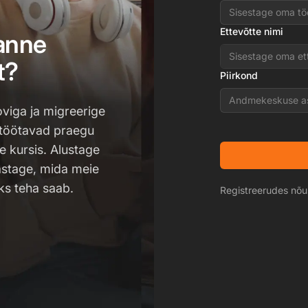
Ettevõtte nimi
anne
t?
Piirkond
Andmekeskuse a
oviga ja migreerige
töötavad praegu
ge kursis. Alustage
astage, mida meie
ks teha saab.
Registreerudes nõ