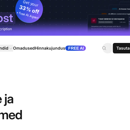
Get your
33% off
+ free AI Agent
ost
cription
ndid
Omadused
Hinnakujundus
Tasuta
FREE AI
 ja
dmed