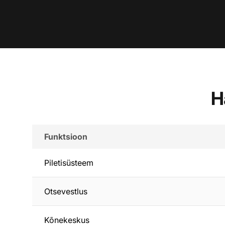
H
Funktsioon
Piletisüsteem
Otsevestlus
Kõnekeskus