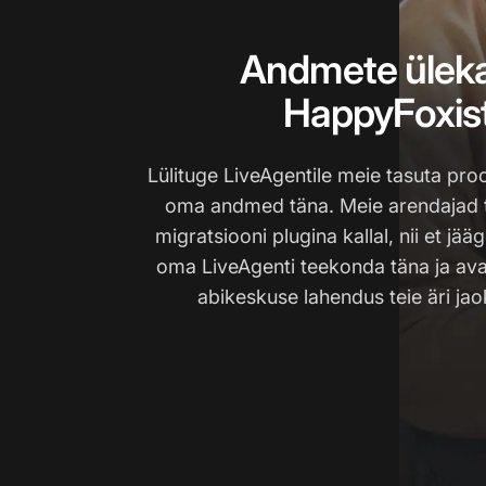
Andmete ülek
HappyFoxis
Lülituge LiveAgentile meie tasuta pro
oma andmed täna. Meie arendajad 
migratsiooni plugina kallal, nii et jää
oma LiveAgenti teekonda täna ja av
abikeskuse lahendus teie äri jao