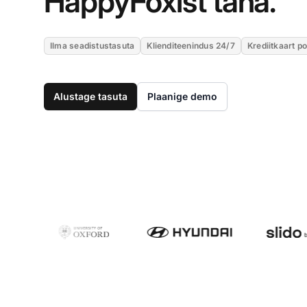
HappyFoxist täna.
Ilma seadistustasuta
Klienditeenindus 24/7
Krediitkaart po
Alustage tasuta
Plaanige demo