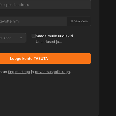
.ladesk.com
Saada mulle uudiskiri
sukoht
Uuendused ja
reklaampakkumised
Looge konto TASUTA
ustun
tingimustega
ja
privaatsuspoliitikaga
.