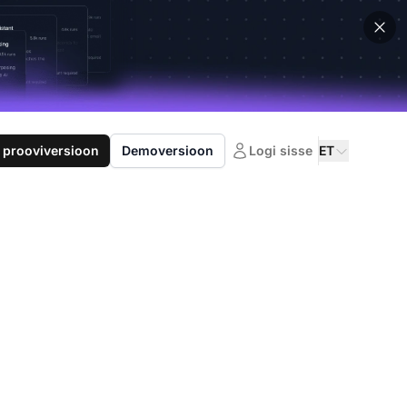
 prooviversioon
Demoversioon
Logi sisse
ET