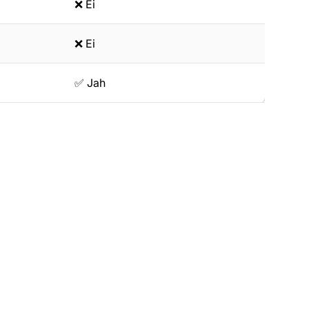
❌ Ei
❌ Ei
✅ Jah