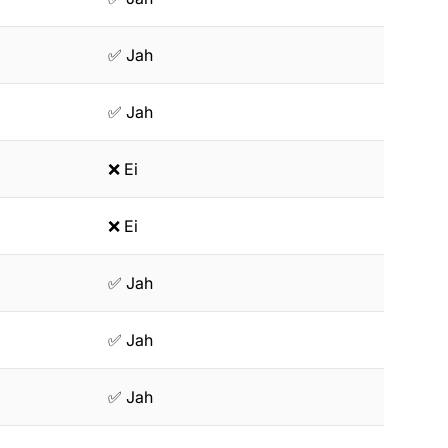
✅ Jah
✅ Jah
❌ Ei
❌ Ei
✅ Jah
✅ Jah
✅ Jah