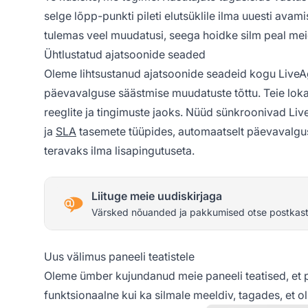
selge lõpp-punkti pileti elutsüklile ilma uuesti avam
tulemas veel muudatusi, seega hoidke silm peal mei
Ühtlustatud ajatsoonide seaded
Oleme lihtsustanud ajatsoonide seadeid kogu LiveA
päevavalguse säästmise muudatuste tõttu. Teie lokaa
reeglite ja tingimuste jaoks. Nüüd sünkroonivad Live
ja
SLA
tasemete tüüpides, automaatselt päevavalgus
teravaks ilma lisapingutuseta.
Liituge meie uudiskirjaga
Värsked nõuanded ja pakkumised otse postkast
Uus välimus paneeli teatistele
Oleme ümber kujundanud meie paneeli teatised, et p
funktsionaalne kui ka silmale meeldiv, tagades, et o