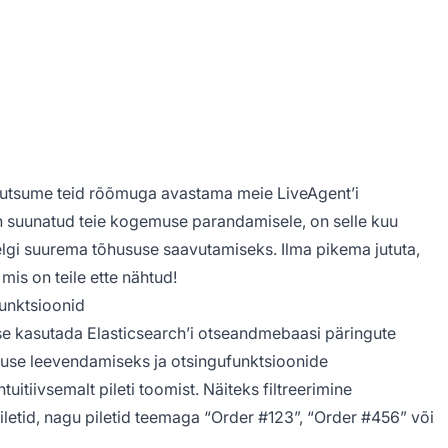
 kutsume teid rõõmuga avastama meie LiveAgent’i
on suunatud teie kogemuse parandamisele, on selle kuu
elgi suurema tõhususe saavutamiseks. Ilma pikema jututa,
is on teile ette nähtud!
funktsioonid
e kasutada Elasticsearch’i otseandmebaasi päringute
se leevendamiseks ja otsingufunktsioonide
uitiivsemalt pileti toomist. Näiteks filtreerimine
etid, nagu piletid teemaga “Order #123”, “Order #456” või