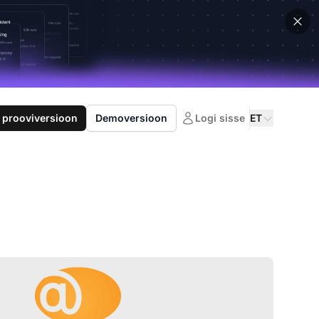
 prooviversioon
Demoversioon
Logi sisse
ET