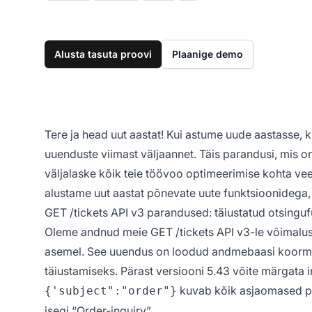
Alusta tasuta proovi
Plaanige demo
Tere ja head uut aastat! Kui astume uude aastasse,
uuenduste viimast väljaannet. Täis parandusi, mis 
väljalaske kõik teie töövoo optimeerimise kohta ve
alustame uut aastat põnevate uute funktsioonidega, m
GET /tickets API v3 parandused: täiustatud otsingu
Oleme andnud meie GET /tickets API v3-le võimalus
asemel. See uuendus on loodud andmebaasi koormu
täiustamiseks. Pärast versiooni 5.43 võite märgata int
kuvab kõik asjaomased pil
{'subject":"order"}
isegi “Order-inquiry”.