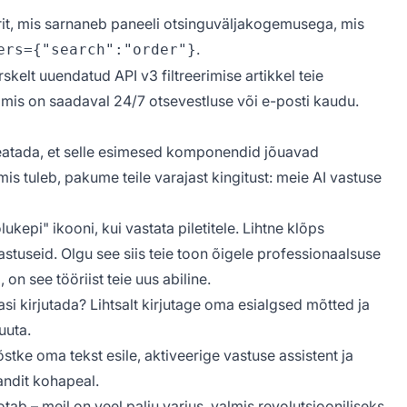
rit, mis sarnaneb paneeli otsinguväljakogemusega, mis
.
ers={"search":"order"}
värskelt uuendatud
API v3 filtreerimise
artikkel teie
 mis on saadaval 24/7 otsevestluse või e-posti kaudu.
teatada, et selle esimesed komponendid jõuavad
 mis tuleb, pakume teile varajast kingitust: meie AI vastuse
ukepi" ikooni, kui vastata piletitele. Lihtne klõps
astuseid. Olgu see siis teie toon õigele professionaalsuse
on see tööriist teie uus abiline.
si kirjutada? Lihtsalt kirjutage oma esialgsed mõtted ja
uuta.
õstke oma tekst esile, aktiveerige vastuse assistent ja
andit kohapeal.
otab – meil on veel palju varjus, valmis revolutsiooniliseks