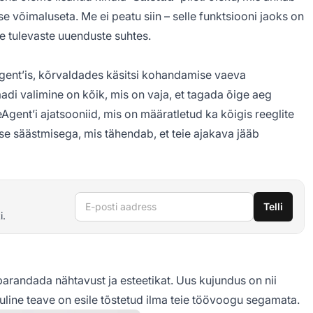
ise võimaluseta. Me ei peatu siin – selle funktsiooni jaoks on
e tulevaste uuenduste suhtes.
gent’is, kõrvaldades käsitsi kohandamise vaeva
di valimine on kõik, mis on vaja, et tagada õige aeg
Agent’i ajatsooniid, mis on määratletud ka kõigis reeglite
e säästmisega, mis tähendab, et teie ajakava jääb
E-posti aadress
Telli
i.
arandada nähtavust ja esteetikat. Uus kujundus on nii
luline teave on esile tõstetud ilma teie töövoogu segamata.