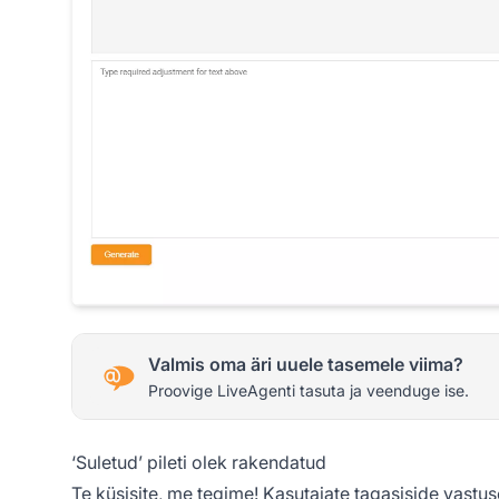
Valmis oma äri uuele tasemele viima?
Proovige LiveAgenti tasuta ja veenduge ise.
‘Suletud’ pileti olek rakendatud
Te küsisite, me tegime! Kasutajate tagasiside vastu