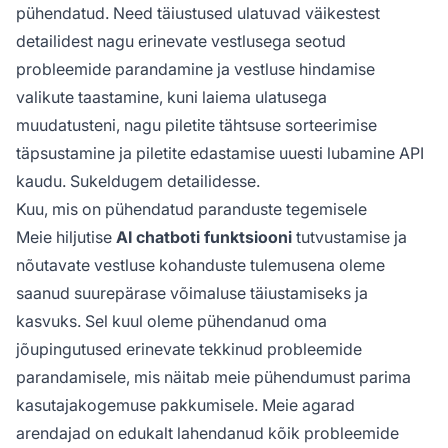
pühendatud. Need täiustused ulatuvad väikestest
detailidest nagu erinevate vestlusega seotud
probleemide parandamine ja vestluse hindamise
valikute taastamine, kuni laiema ulatusega
muudatusteni, nagu piletite tähtsuse sorteerimise
täpsustamine ja piletite edastamise uuesti lubamine API
kaudu. Sukeldugem detailidesse.
Kuu, mis on pühendatud paranduste tegemisele
Meie hiljutise
AI chatboti funktsiooni
tutvustamise ja
nõutavate vestluse kohanduste tulemusena oleme
saanud suurepärase võimaluse täiustamiseks ja
kasvuks. Sel kuul oleme pühendanud oma
jõupingutused erinevate tekkinud probleemide
parandamisele, mis näitab meie pühendumust parima
kasutajakogemuse pakkumisele. Meie agarad
arendajad on edukalt lahendanud kõik probleemide