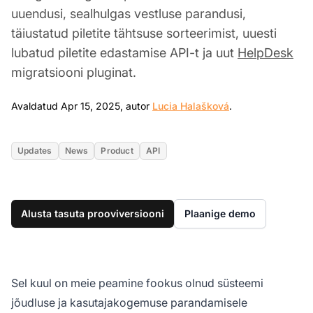
uuendusi, sealhulgas vestluse parandusi,
täiustatud piletite tähtsuse sorteerimist, uuesti
lubatud piletite edastamise API-t ja uut
HelpDesk
migratsiooni pluginat.
Apr 15, 2025
Avaldatud Apr 15, 2025, autor
Lucia Halašková
.
Updates
News
Product
API
Alusta tasuta prooviversiooni
Plaanige demo
Sel kuul on meie peamine fookus olnud süsteemi
jõudluse ja kasutajakogemuse parandamisele