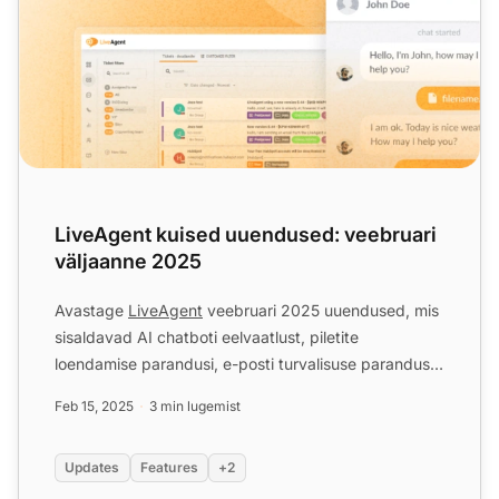
LiveAgent kuised uuendused: veebruari
väljaanne 2025
Avastage
LiveAgent
veebruari 2025 uuendused, mis
sisaldavad AI chatboti eelvaatlust, piletite
loendamise parandusi, e-posti turvalisuse parandusi
ja täiustatud ...
Feb 15, 2025
3 min lugemist
Updates
Features
+2