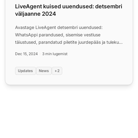
LiveAgent kuised uuendused: detsembri
väljaanne 2024
Avastage LiveAgent detsembri uuendused:
WhatsAppi parandused, sisemise vestluse
täiustused, parandatud piletite juurdepääs ja tulekul
AI Chatbot!
Dec 15, 2024
3 min lugemist
Updates
News
+2