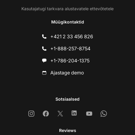
Kasutajatugi tarkvara alustavatele ettevõtetele
Müügikontaktid
+421 2 33 456 826
+1-888-257-8754
+1-786-204-1375
Ajastage demo
Sotsiaalsed
Instagram
Facebook
X
Linkedin
Youtube
Whatsapp
Reviews