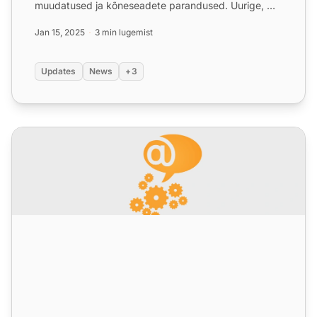
muudatused ja kõneseadete parandused. Uurige, mis
tuleb järgmisena!...
Jan 15, 2025
3 min lugemist
Updates
News
+3
LiveAgent kuised uuendused: detsembri väljaanne 2024