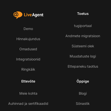
Toetus
tugiportaal
Demo
Andmete migratsioon
Hinnakujundus
Süsteemi olek
Omadused
Muudatuste logi
Integratsioonid
Ettepaneku taotlus
Ringkäik
Ettevõte
Õppige
Meie kohta
Blogi
Auhinnad ja sertifikaadid
Sõnastik