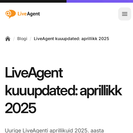
:site.title
Ava
/
/
Blogi
LiveAgent kuuupdated: aprillikk 2025
Home
LiveAgent
kuuupdated: aprillikk
2025
Uurige LiveAgenti aprillikuid 2025. aasta