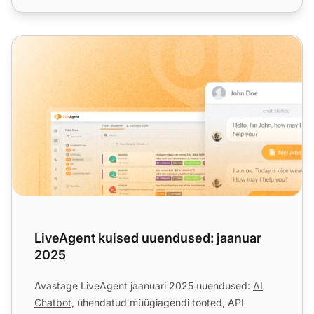
LiveAgent kuised uuendused: jaanuar 2025
LiveAgent kuised uuendused: jaanuar
2025
Avastage LiveAgent jaanuari 2025 uuendused:
AI
Chatbot
, ühendatud müügiagendi tooted, API