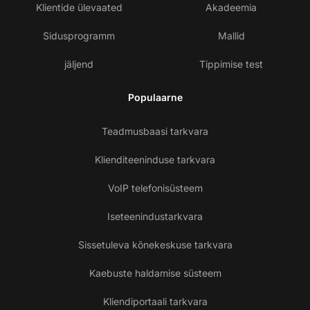
Klientide ülevaated
Akadeemia
Sidusprogramm
Mallid
jäljend
Tippimise test
Populaarne
Teadmusbaasi tarkvara
Klienditeeninduse tarkvara
VoIP telefonisüsteem
Iseteenindustarkvara
Sissetuleva kõnekeskuse tarkvara
Kaebuste haldamise süsteem
Kliendiportaali tarkvara