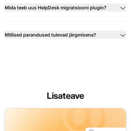
Mida teeb uus HelpDesk migratsiooni plugin?
Millised parandused tulevad järgmisena?
Lisateave
LiveAgent kuised uuendused: veebruari väljaanne 2025