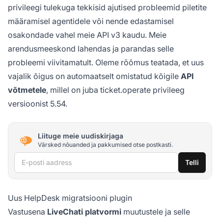
privileegi tulekuga tekkisid ajutised probleemid piletite
määramisel agentidele või nende edastamisel
osakondade vahel meie API v3 kaudu. Meie
arendusmeeskond lahendas ja parandas selle
probleemi viivitamatult. Oleme rõõmus teatada, et uus
vajalik õigus on automaatselt omistatud kõigile
API
võtmetele
, millel on juba ticket.operate privileeg
versioonist 5.54.
Liituge meie uudiskirjaga
Värsked nõuanded ja pakkumised otse postkasti.
E-posti aadress
Telli
Uus HelpDesk migratsiooni plugin
Vastusena
LiveChati platvormi
muutustele ja selle