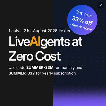
Get your
33% off
+ free AI Agent
1 July – 31st August 2026 *extended
Live
AI
gents at
Zero Cost
Use code
SUMMER-33M
for monthly and
SUMMER-33Y
for yearly subscription