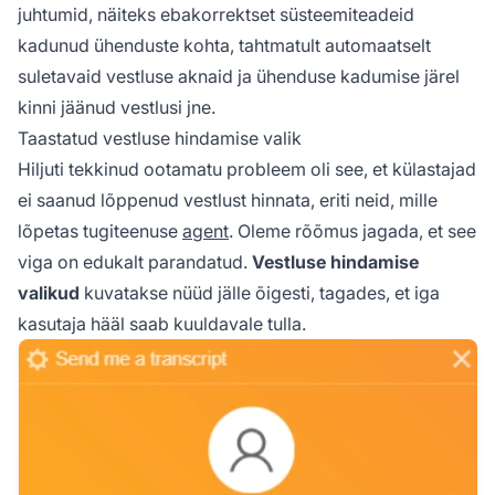
juhtumid, näiteks ebakorrektset süsteemiteadeid
kadunud ühenduste kohta, tahtmatult automaatselt
suletavaid vestluse aknaid ja ühenduse kadumise järel
kinni jäänud vestlusi jne.
Taastatud vestluse hindamise valik
Hiljuti tekkinud ootamatu probleem oli see, et külastajad
ei saanud lõppenud vestlust hinnata, eriti neid, mille
lõpetas tugiteenuse
agent
. Oleme rõõmus jagada, et see
viga on edukalt parandatud.
Vestluse hindamise
valikud
kuvatakse nüüd jälle õigesti, tagades, et iga
kasutaja hääl saab kuuldavale tulla.