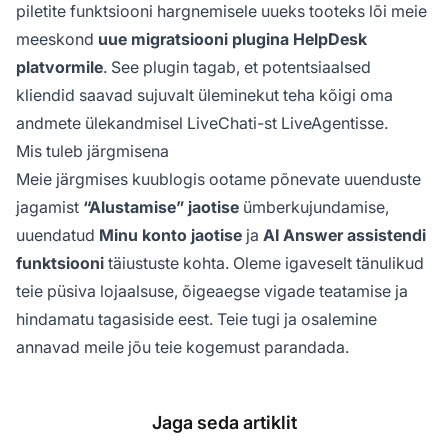
piletite funktsiooni hargnemisele uueks tooteks lõi meie
meeskond
uue migratsiooni plugina
HelpDesk
platvormile
. See plugin tagab, et potentsiaalsed
kliendid saavad sujuvalt üleminekut teha kõigi oma
andmete ülekandmisel LiveChati-st LiveAgentisse.
Mis tuleb järgmisena
Meie järgmises kuublogis ootame põnevate uuenduste
jagamist
“Alustamise” jaotise
ümberkujundamise,
uuendatud
Minu konto jaotise
ja
AI Answer assistendi
funktsiooni
täiustuste kohta. Oleme igaveselt tänulikud
teie püsiva lojaalsuse, õigeaegse vigade teatamise ja
hindamatu tagasiside eest. Teie tugi ja osalemine
annavad meile jõu teie kogemust parandada.
Jaga seda artiklit