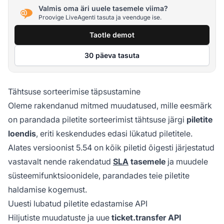
Valmis oma äri uuele tasemele viima?
Proovige LiveAgenti tasuta ja veenduge ise.
Taotle demot
30 päeva tasuta
Tähtsuse sorteerimise täpsustamine
Oleme rakendanud mitmed muudatused, mille eesmärk
on parandada piletite sorteerimist tähtsuse järgi
piletite
loendis
, eriti keskendudes edasi lükatud piletitele.
Alates versioonist 5.54 on kõik piletid õigesti järjestatud
vastavalt nende rakendatud
SLA
tasemele
ja muudele
süsteemifunktsioonidele, parandades teie piletite
haldamise kogemust.
Uuesti lubatud piletite edastamise API
Hiljutiste muudatuste ja uue
ticket.transfer API