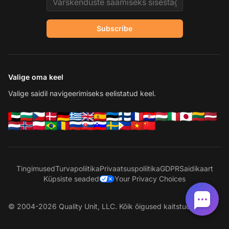
Subscribe
Valige oma keel
Valige saidil navigeerimiseks eelistatud keel.
Tingimused
Turvapoliitika
Privaatsuspoliitika
GDPR
Saidikaart
Küpsiste seaded
Your Privacy Choices
© 2004-2026 Quality Unit, LLC. Kõik õigused kaitstud.