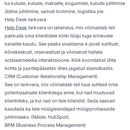
ka kulude, kulude, maksete, kogumiste, kulude juhtimise
üldine juhtimine, samuti tootmine, logistika jne.
Help Desk tarkvara
Help Desk
tarkvara on lahendus, mis võimaldab teil
pakkuda oma klientidele kõiki tüüpi tuge erinevate
kanalite kaudu. See peaks sisaldama e-posti suhtlust,
kõnekeskust, otsevestlust ja võimalust hallata
sotsiaalmeedia interaktsioone. Kõik koondatud ühte
kohta ja juurdepääsetav ühes jagatud sisendkastis.
CRM (Customer Relationship Management)
See on tarkvara, mis võimaldab teil luua suhteid oma
potentsiaalsete klientidega enne, kui nad muutuvad
klientideks, ja kui nad on teie kliendid. Seda saavad
kasutada ka teie müügiesindajad müügiprotsesside
juhtimiseks. (Näide: HubSpot).
BPM (Business Process Management)