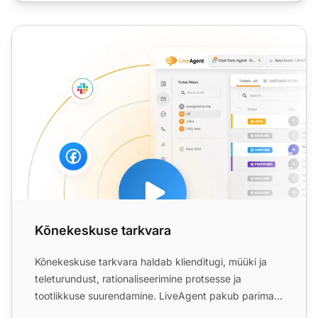
Kõnekeskuse tarkvara
Kõnekeskuse tarkvara
Kõnekeskuse tarkvara haldab klienditugi, müüki ja
teleturundust, rationaliseerimine protsesse ja
tootlikkuse suurendamine. LiveAgent pakub parimat
lahendust 179...