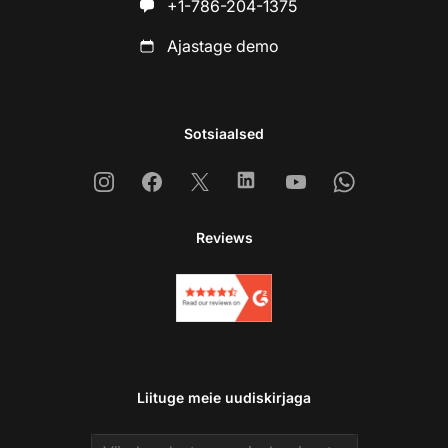
+1-786-204-1375
Ajastage demo
Sotsiaalsed
Instagram
Facebook
X
Linkedin
Youtube
Whatsapp
Reviews
Liituge meie uudiskirjaga
Email address