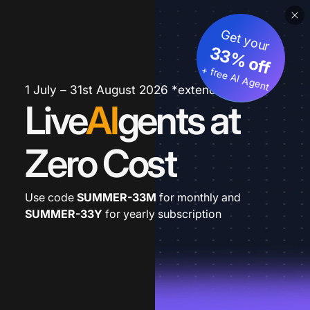
Get your
33% off
+ free AI Agent
1 July – 31st August 2026 *extended
Live
AI
gents at
Zero Cost
Use code
SUMMER-33M
for monthly and
SUMMER-33Y
for yearly subscription