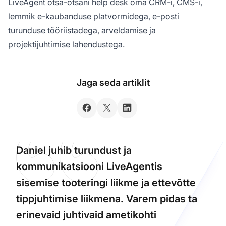
LiveAgent otsa-otsani help desk oma CRM-i, CMS-i,
lemmik e-kaubanduse platvormidega, e-posti
turunduse tööriistadega, arveldamise ja
projektijuhtimise lahendustega.
Jaga seda artiklit
Daniel juhib turundust ja
kommunikatsiooni LiveAgentis
sisemise tooteringi liikme ja ettevõtte
tippjuhtimise liikmena. Varem pidas ta
erinevaid juhtivaid ametikohti