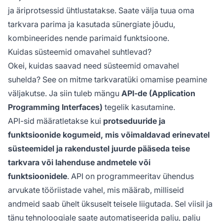
ja äriprotsessid ühtlustatakse. Saate välja tuua oma
tarkvara parima ja kasutada sünergiate jõudu,
kombineerides nende parimaid funktsioone.
Kuidas süsteemid omavahel suhtlevad?
Okei, kuidas saavad need süsteemid omavahel
suhelda? See on mitme tarkvaratüki omamise peamine
väljakutse. Ja siin tuleb mängu
API-de (Application
Programming Interfaces)
tegelik kasutamine.
API-sid määratletakse kui
protseduuride ja
funktsioonide kogumeid, mis võimaldavad erinevatel
süsteemidel ja rakendustel juurde pääseda teise
tarkvara või lahenduse andmetele või
funktsioonidele
. API on programmeeritav ühendus
arvukate tööriistade vahel, mis määrab, milliseid
andmeid saab ühelt üksuselt teisele liigutada. Sel viisil ja
tänu tehnoloogiale saate automatiseerida palju, palju