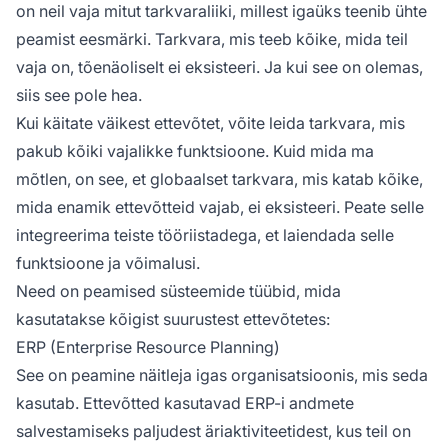
on neil vaja mitut tarkvaraliiki, millest igaüks teenib ühte
peamist eesmärki. Tarkvara, mis teeb kõike, mida teil
vaja on, tõenäoliselt ei eksisteeri. Ja kui see on olemas,
siis see pole hea.
Kui käitate väikest ettevõtet, võite leida tarkvara, mis
pakub kõiki vajalikke funktsioone. Kuid mida ma
mõtlen, on see, et globaalset tarkvara, mis katab kõike,
mida enamik ettevõtteid vajab, ei eksisteeri. Peate selle
integreerima teiste tööriistadega, et laiendada selle
funktsioone ja võimalusi.
Need on peamised süsteemide tüübid, mida
kasutatakse kõigist suurustest ettevõtetes:
ERP (Enterprise Resource Planning)
See on peamine näitleja igas organisatsioonis, mis seda
kasutab. Ettevõtted kasutavad ERP-i andmete
salvestamiseks paljudest äriaktiviteetidest, kus teil on