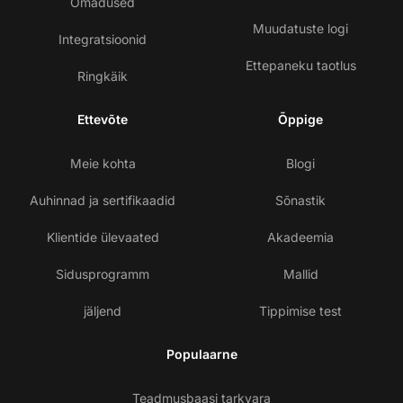
Omadused
Muudatuste logi
Integratsioonid
Ettepaneku taotlus
Ringkäik
Ettevõte
Õppige
Meie kohta
Blogi
Auhinnad ja sertifikaadid
Sõnastik
Klientide ülevaated
Akadeemia
Sidusprogramm
Mallid
jäljend
Tippimise test
Populaarne
Teadmusbaasi tarkvara