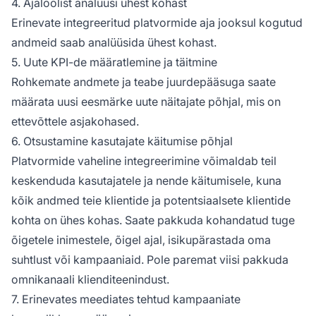
4. Ajaloolist analüüsi ühest kohast
Erinevate integreeritud platvormide aja jooksul kogutud
andmeid saab analüüsida ühest kohast.
5. Uute KPI-de määratlemine ja täitmine
Rohkemate andmete ja teabe juurdepääsuga saate
määrata uusi eesmärke uute näitajate põhjal, mis on
ettevõttele asjakohased.
6. Otsustamine kasutajate käitumise põhjal
Platvormide vaheline integreerimine võimaldab teil
keskenduda kasutajatele ja nende käitumisele, kuna
kõik andmed teie klientide ja potentsiaalsete klientide
kohta on ühes kohas. Saate pakkuda kohandatud tuge
õigetele inimestele, õigel ajal, isikupärastada oma
suhtlust või kampaaniaid. Pole paremat viisi pakkuda
omnikanaali klienditeenindust.
7. Erinevates meediates tehtud kampaaniate