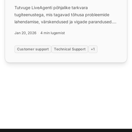
Tutvuge LiveAgenti põhjalike tarkvara
tugiteenustega, mis tagavad tõhusa probleemide
lahendamise, värskendused ja vigade parandused.
Liituge meie usaldusväärse ...
Jan 20, 2026
4 min lugemist
Customer support
Technical Support
+1