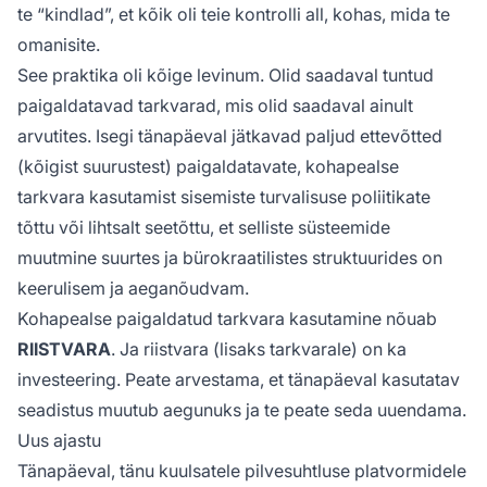
te “kindlad”, et kõik oli teie kontrolli all, kohas, mida te
omanisite.
See praktika oli kõige levinum. Olid saadaval tuntud
paigaldatavad tarkvarad, mis olid saadaval ainult
arvutites. Isegi tänapäeval jätkavad paljud ettevõtted
(kõigist suurustest) paigaldatavate, kohapealse
tarkvara kasutamist sisemiste turvalisuse poliitikate
tõttu või lihtsalt seetõttu, et selliste süsteemide
muutmine suurtes ja bürokraatilistes struktuurides on
keerulisem ja aeganõudvam.
Kohapealse paigaldatud tarkvara kasutamine nõuab
RIISTVARA
. Ja riistvara (lisaks tarkvarale) on ka
investeering. Peate arvestama, et tänapäeval kasutatav
seadistus muutub aegunuks ja te peate seda uuendama.
Uus ajastu
Tänapäeval, tänu kuulsatele pilvesuhtluse platvormidele