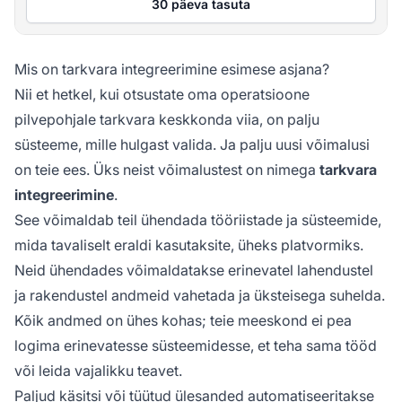
30 päeva tasuta
Mis on tarkvara integreerimine esimese asjana?
Nii et hetkel, kui otsustate oma operatsioone
pilvepohjale tarkvara keskkonda viia, on palju
süsteeme, mille hulgast valida. Ja palju uusi võimalusi
on teie ees. Üks neist võimalustest on nimega
tarkvara
integreerimine
.
See võimaldab teil ühendada tööriistade ja süsteemide,
mida tavaliselt eraldi kasutaksite, üheks platvormiks.
Neid ühendades võimaldatakse erinevatel lahendustel
ja rakendustel andmeid vahetada ja üksteisega suhelda.
Kõik andmed on ühes kohas; teie meeskond ei pea
logima erinevatesse süsteemidesse, et teha sama tööd
või leida vajalikku teavet.
Paljud käsitsi või tüütud ülesanded automatiseeritakse