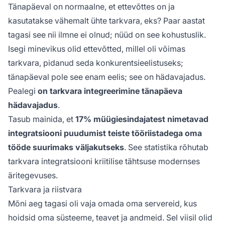
Tänapäeval on normaalne, et ettevõttes on ja
kasutatakse vähemalt ühte tarkvara, eks? Paar aastat
tagasi see nii ilmne ei olnud; nüüd on see kohustuslik.
Isegi minevikus olid ettevõtted, millel oli võimas
tarkvara, pidanud seda konkurentsieelistuseks;
tänapäeval pole see enam eelis; see on hädavajadus.
Pealegi
on tarkvara integreerimine tänapäeva
hädavajadus
.
Tasub mainida, et
17% müügiesindajatest nimetavad
integratsiooni puudumist teiste tööriistadega oma
tööde suurimaks väljakutseks
. See statistika rõhutab
tarkvara integratsiooni kriitilise tähtsuse modernses
äritegevuses.
Tarkvara ja riistvara
Mõni aeg tagasi oli vaja omada oma servereid, kus
hoidsid oma süsteeme, teavet ja andmeid. Sel viisil olid