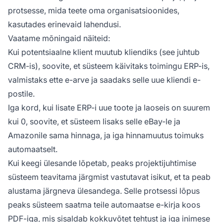
protsesse, mida teete oma organisatsioonides,
kasutades erinevaid lahendusi.
Vaatame mõningaid näiteid:
Kui potentsiaalne klient muutub kliendiks (see juhtub
CRM-is), soovite, et süsteem käivitaks toimingu ERP-is,
valmistaks ette e-arve ja saadaks selle uue kliendi e-
postile.
Iga kord, kui lisate ERP-i uue toote ja laoseis on suurem
kui 0, soovite, et süsteem lisaks selle eBay-le ja
Amazonile sama hinnaga, ja iga hinnamuutus toimuks
automaatselt.
Kui keegi ülesande lõpetab, peaks projektijuhtimise
süsteem teavitama järgmist vastutavat isikut, et ta peab
alustama järgneva ülesandega. Selle protsessi lõpus
peaks süsteem saatma teile automaatse e-kirja koos
PDF-iga, mis sisaldab kokkuvõtet tehtust ja iga inimese