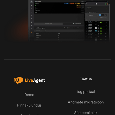
Toetus
tugiportaal
Demo
Andmete migratsioon
Hinnakujundus
Süsteemi olek