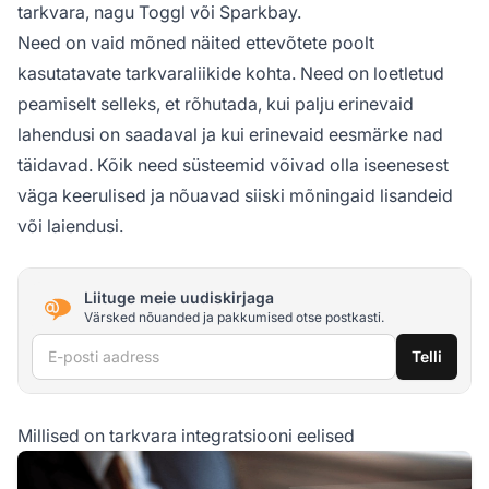
tarkvara, nagu Toggl või Sparkbay.
Need on vaid mõned näited ettevõtete poolt
kasutatavate tarkvaraliikide kohta. Need on loetletud
peamiselt selleks, et rõhutada, kui palju erinevaid
lahendusi on saadaval ja kui erinevaid eesmärke nad
täidavad. Kõik need süsteemid võivad olla iseenesest
väga keerulised ja nõuavad siiski mõningaid lisandeid
või laiendusi.
Liituge meie uudiskirjaga
Värsked nõuanded ja pakkumised otse postkasti.
E-posti aadress
Telli
Millised on tarkvara integratsiooni eelised