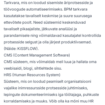
Tarkvara, mis on loodud sisemiste äriprotsesside ja
töövoogude automatiseerimiseks. BPM tarkvara
kasutatakse tavaliselt keskmise ja suure suurusega
ettevõtete poolt. Need süsteemid keskenduvad
tavaliselt pikaajaliste, jätkuvate analüüsi ja
parandamisele ning võimaldavad kasutajatel kontrollida
protsesside selgust ja olla järjest produktiivsemad.
(Näide: KiSSFLOW).
CMS (Content Management Software)
CMS süsteem, mis võimaldab meil luua ja hallata oma
veebisaidi, blogi, sihtlehtede sisu.
HRS (Human Resources System)
Süsteem, mis on loodud peamiselt organisatsiooni
vajalike inimressursside protsesside juhtimiseks,
lepingute dokumenteerimiseks iga töötajaga, puhkuste
korraldamiseks ja muuks. Võib olla ka mõni muu HR