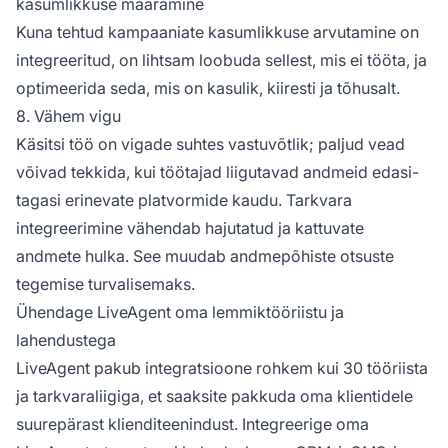
kasumlikkuse määramine
Kuna tehtud kampaaniate kasumlikkuse arvutamine on
integreeritud, on lihtsam loobuda sellest, mis ei tööta, ja
optimeerida seda, mis on kasulik, kiiresti ja tõhusalt.
8. Vähem vigu
Käsitsi töö on vigade suhtes vastuvõtlik; paljud vead
võivad tekkida, kui töötajad liigutavad andmeid edasi-
tagasi erinevate platvormide kaudu. Tarkvara
integreerimine vähendab hajutatud ja kattuvate
andmete hulka. See muudab andmepõhiste otsuste
tegemise turvalisemaks.
Ühendage LiveAgent oma lemmiktööriistu ja
lahendustega
LiveAgent pakub integratsioone rohkem kui 30 tööriista
ja tarkvaraliigiga, et saaksite pakkuda oma klientidele
suurepärast klienditeenindust. Integreerige oma