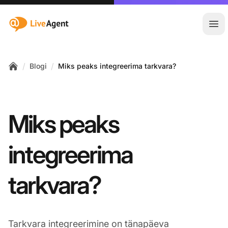
:site.title
Ava
/
/
Blogi
Miks peaks integreerima tarkvara?
Home
Miks peaks
integreerima
tarkvara?
Tarkvara integreerimine on tänapäeva