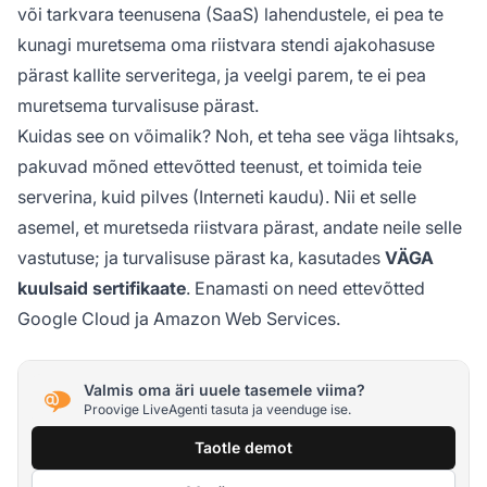
või tarkvara teenusena (SaaS) lahendustele, ei pea te
kunagi muretsema oma riistvara stendi ajakohasuse
pärast kallite serveritega, ja veelgi parem, te ei pea
muretsema turvalisuse pärast.
Kuidas see on võimalik? Noh, et teha see väga lihtsaks,
pakuvad mõned ettevõtted teenust, et toimida teie
serverina, kuid pilves (Interneti kaudu). Nii et selle
asemel, et muretseda riistvara pärast, andate neile selle
vastutuse; ja turvalisuse pärast ka, kasutades
VÄGA
kuulsaid sertifikaate
. Enamasti on need ettevõtted
Google Cloud ja Amazon Web Services.
Valmis oma äri uuele tasemele viima?
Proovige LiveAgenti tasuta ja veenduge ise.
Taotle demot