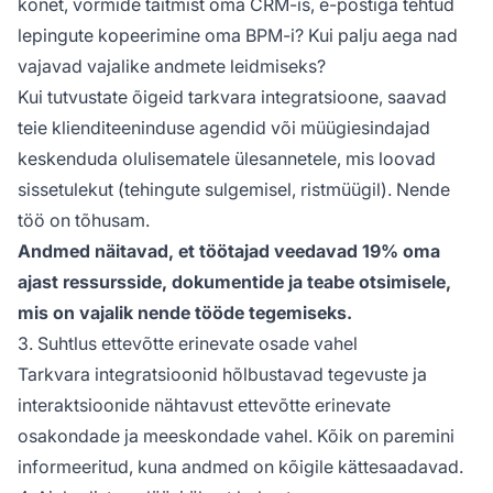
kõnet, vormide täitmist oma CRM-is, e-postiga tehtud
lepingute kopeerimine oma BPM-i? Kui palju aega nad
vajavad vajalike andmete leidmiseks?
Kui tutvustate õigeid tarkvara integratsioone, saavad
teie klienditeeninduse agendid või müügiesindajad
keskenduda olulisematele ülesannetele, mis loovad
sissetulekut (tehingute sulgemisel, ristmüügil). Nende
töö on tõhusam.
Andmed näitavad, et töötajad veedavad 19% oma
ajast ressursside, dokumentide ja teabe otsimisele,
mis on vajalik nende tööde tegemiseks.
3. Suhtlus ettevõtte erinevate osade vahel
Tarkvara integratsioonid hõlbustavad tegevuste ja
interaktsioonide nähtavust ettevõtte erinevate
osakondade ja meeskondade vahel. Kõik on paremini
informeeritud, kuna andmed on kõigile kättesaadavad.