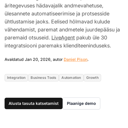
äritegevuses hädavajalik andmevahetuse,
ülesannete automatiseerimise ja protsesside
ühtlustamise jaoks. Eelised hõlmavad kulude
vähendamist, paremat andmetele juurdepääsu ja
paremaid otsuseid.
LiveAgent
pakub üle 30
integratsiooni paremaks klienditeeninduseks.
Jan 20, 2026
Avaldatud Jan 20, 2026, autor
Daniel Pison
.
Integration
Business Tools
Automation
Growth
Alusta tasuta katsetamist
Plaanige demo