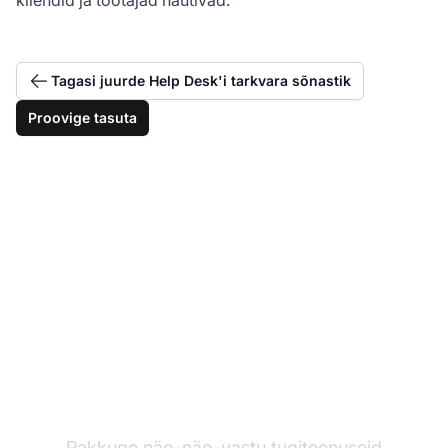
Tagasi juurde Help Desk'i tarkvara sõnastik
Proovige tasuta
Kaasake kliente
videokõnega
Pakkuge näo-näo-vastu tugiteenuseid