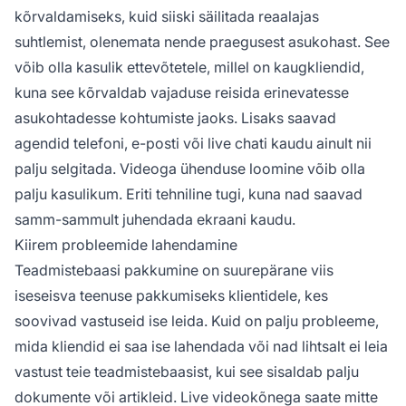
kõrvaldamiseks, kuid siiski säilitada reaalajas
suhtlemist, olenemata nende praegusest asukohast. See
võib olla kasulik ettevõtetele, millel on kaugkliendid,
kuna see kõrvaldab vajaduse reisida erinevatesse
asukohtadesse kohtumiste jaoks. Lisaks saavad
agendid telefoni, e-posti või live chati kaudu ainult nii
palju selgitada. Videoga ühenduse loomine võib olla
palju kasulikum. Eriti tehniline tugi, kuna nad saavad
samm-sammult juhendada ekraani kaudu.
Kiirem probleemide lahendamine
Teadmistebaasi pakkumine on suurepärane viis
iseseisva teenuse pakkumiseks klientidele, kes
soovivad vastuseid ise leida. Kuid on palju probleeme,
mida kliendid ei saa ise lahendada või nad lihtsalt ei leia
vastust teie teadmistebaasist, kui see sisaldab palju
dokumente või artikleid. Live videokõnega saate mitte