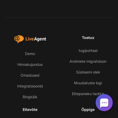
Toetus
tugiportaal
Demo
Andmete migratsioon
Hinnakujundus
Süsteemi olek
Omadused
Muudatuste logi
Integratsioonid
Ettepaneku taotlus
Ringkäik
Ettevõte
Õppige