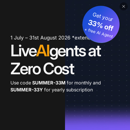
Get your
33% off
+ free AI Agent
1 July – 31st August 2026 *extended
Live
AI
gents at
Zero Cost
Use code
SUMMER-33M
for monthly and
SUMMER-33Y
for yearly subscription