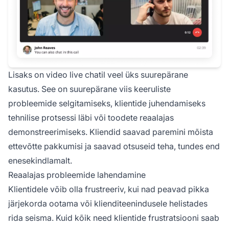
Lisaks on video live chatil veel üks suurepärane
kasutus. See on suurepärane viis keeruliste
probleemide selgitamiseks, klientide juhendamiseks
tehnilise protsessi läbi või toodete reaalajas
demonstreerimiseks. Kliendid saavad paremini mõista
ettevõtte pakkumisi ja saavad otsuseid teha, tundes end
enesekindlamalt.
Reaalajas probleemide lahendamine
Klientidele võib olla frustreeriv, kui nad peavad pikka
järjekorda ootama või klienditeenindusele helistades
rida seisma. Kuid kõik need klientide frustratsiooni saab