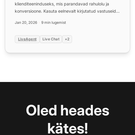
klienditeeninduseks, mis parandavad rahulolu ja
konversioone. Kasuta eelnevalt kirjutatud vastuseid
tavaliste stse...
Jan 20, 2026
9 min lugemist
LiveAgent
Live Chat
+2
Oled heades
kätes!