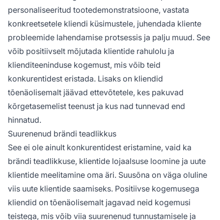
personaliseeritud tootedemonstratsioone, vastata
konkreetsetele kliendi küsimustele, juhendada kliente
probleemide lahendamise protsessis ja palju muud. See
võib positiivselt mõjutada klientide rahulolu ja
klienditeeninduse kogemust, mis võib teid
konkurentidest eristada. Lisaks on kliendid
tõenäolisemalt jäävad ettevõtetele, kes pakuvad
kõrgetasemelist teenust ja kus nad tunnevad end
hinnatud.
Suurenenud brändi teadlikkus
See ei ole ainult konkurentidest eristamine, vaid ka
brändi teadlikkuse, klientide lojaalsuse loomine ja uute
klientide meelitamine oma äri. Suusõna on väga oluline
viis uute klientide saamiseks. Positiivse kogemusega
kliendid on tõenäolisemalt jagavad neid kogemusi
teistega, mis võib viia suurenenud tunnustamisele ja