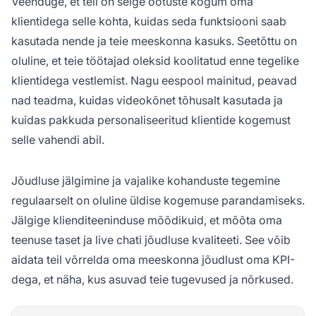
Veenduge, et teil on selge ootuste kogum oma
klientidega selle kohta, kuidas seda funktsiooni saab
kasutada nende ja teie meeskonna kasuks. Seetõttu on
oluline, et teie töötajad oleksid koolitatud enne tegelike
klientidega vestlemist. Nagu eespool mainitud, peavad
nad teadma, kuidas videokõnet tõhusalt kasutada ja
kuidas pakkuda personaliseeritud klientide kogemust
selle vahendi abil.
Jõudluse jälgimine ja vajalike kohanduste tegemine
regulaarselt on oluline üldise kogemuse parandamiseks.
Jälgige klienditeeninduse mõõdikuid, et mõõta oma
teenuse taset ja live chati jõudluse kvaliteeti. See võib
aidata teil võrrelda oma meeskonna jõudlust oma KPI-
dega, et näha, kus asuvad teie tugevused ja nõrkused.