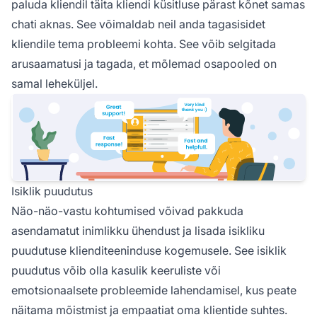
paluda kliendil täita kliendi küsitluse pärast kõnet samas
chati aknas. See võimaldab neil anda tagasisidet
kliendile tema probleemi kohta. See võib selgitada
arusaamatusi ja tagada, et mõlemad osapooled on
samal leheküljel.
Isiklik puudutus
Näo-näo-vastu kohtumised võivad pakkuda
asendamatut inimlikku ühendust ja lisada isikliku
puudutuse klienditeeninduse kogemusele. See isiklik
puudutus võib olla kasulik keeruliste või
emotsionaalsete probleemide lahendamisel, kus peate
näitama mõistmist ja empaatiat oma klientide suhtes.