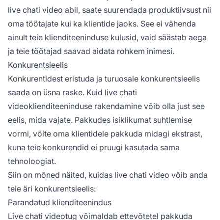
live chati video abil, saate suurendada produktiivsust nii
oma töötajate kui ka klientide jaoks. See ei vähenda
ainult teie klienditeeninduse kulusid, vaid säästab aega
ja teie töötajad saavad aidata rohkem inimesi.
Konkurentsieelis
Konkurentidest eristuda ja turuosale konkurentsieelis
saada on üsna raske. Kuid live chati
videoklienditeeninduse rakendamine võib olla just see
eelis, mida vajate. Pakkudes isiklikumat suhtlemise
vormi, võite oma klientidele pakkuda midagi ekstrast,
kuna teie konkurendid ei pruugi kasutada sama
tehnoloogiat.
Siin on mõned näited, kuidas live chati video võib anda
teie äri konkurentsieelis:
Parandatud klienditeenindus
Live chati videotug võimaldab ettevõtetel pakkuda