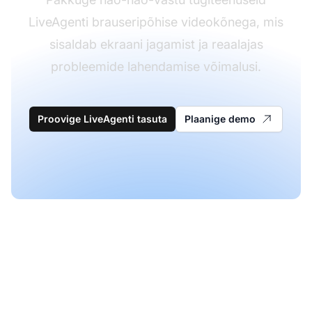
LiveAgenti brauseripõhise videokõnega, mis
sisaldab ekraani jagamist ja reaalajas
probleemide lahendamise võimalusi.
Proovige LiveAgenti tasuta
Plaanige demo