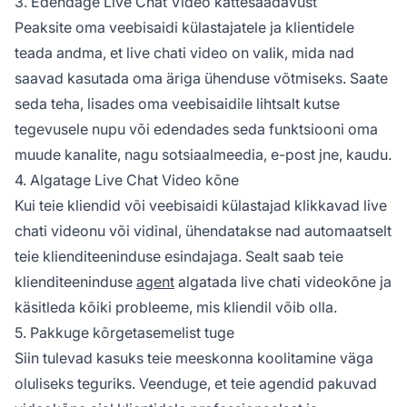
3. Edendage Live Chat Video kättesaadavust
Peaksite oma veebisaidi külastajatele ja klientidele
teada andma, et live chati video on valik, mida nad
saavad kasutada oma äriga ühenduse võtmiseks. Saate
seda teha, lisades oma veebisaidile lihtsalt kutse
tegevusele nupu või edendades seda funktsiooni oma
muude kanalite, nagu sotsiaalmeedia, e-post jne, kaudu.
4. Algatage Live Chat Video kõne
Kui teie kliendid või veebisaidi külastajad klikkavad live
chati videonu või vidinal, ühendatakse nad automaatselt
teie klienditeeninduse esindajaga. Sealt saab teie
klienditeeninduse
agent
algatada live chati videokõne ja
käsitleda kõiki probleeme, mis kliendil võib olla.
5. Pakkuge kõrgetasemelist tuge
Siin tulevad kasuks teie meeskonna koolitamine väga
oluliseks teguriks. Veenduge, et teie agendid pakuvad