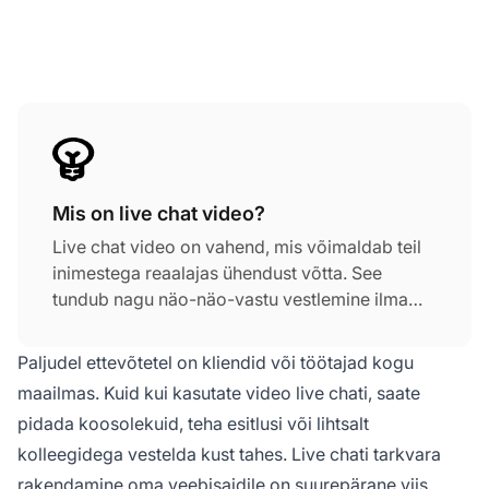
Mis on live chat video?
Live chat video on vahend, mis võimaldab teil
inimestega reaalajas ühendust võtta. See
tundub nagu näo-näo-vastu vestlemine ilma
samas kohas olemata. Kõik, mida vajate, on
seade kaamerate, mikrofoniga ja
Paljudel ettevõtetel on kliendid või töötajad kogu
internetiühendusega.
maailmas. Kuid kui kasutate video live chati, saate
pidada koosolekuid, teha esitlusi või lihtsalt
kolleegidega vestelda kust tahes. Live chati tarkvara
rakendamine oma veebisaidile on suurepärane viis