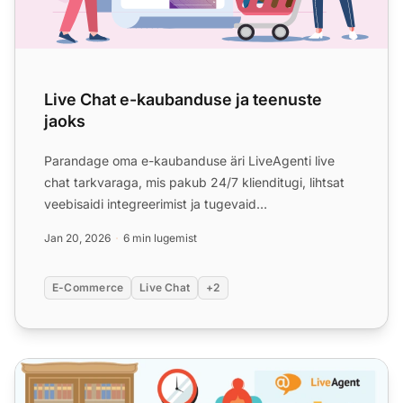
Live Chat e-kaubanduse ja teenuste
jaoks
Parandage oma e-kaubanduse äri LiveAgenti live
chat tarkvaraga, mis pakub 24/7 klienditugi, lihtsat
veebisaidi integreerimist ja tugevaid
turvafunktsioone. Suur...
Jan 20, 2026
6 min lugemist
E-Commerce
Live Chat
+2
Live Chat haridusasutuste ja mittetulunduslike organisatsi