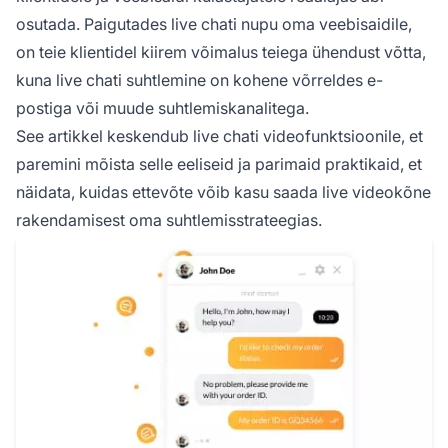
osutada. Paigutades live chati nupu oma veebisaidile,
on teie klientidel kiirem võimalus teiega ühendust võtta,
kuna live chati suhtlemine on kohene võrreldes e-
postiga või muude suhtlemiskanalitega.
See artikkel keskendub live chati videofunktsioonile, et
paremini mõista selle eeliseid ja parimaid praktikaid, et
näidata, kuidas ettevõte võib kasu saada live videokõne
rakendamisest oma suhtlemisstrateegias.