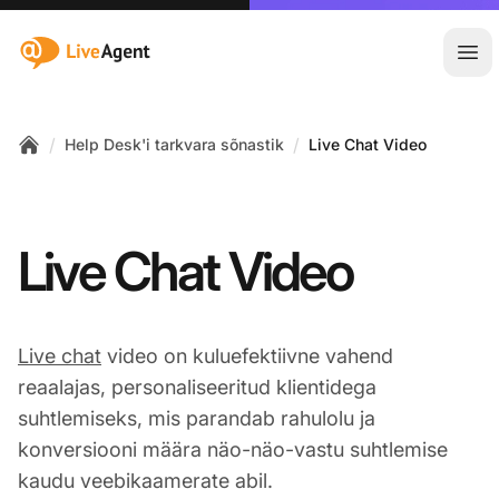
:site.title
Ava
/
/
Help Desk'i tarkvara sõnastik
Live Chat Video
Home
Live Chat Video
Live chat
video on kuluefektiivne vahend
reaalajas, personaliseeritud klientidega
suhtlemiseks, mis parandab rahulolu ja
konversiooni määra näo-näo-vastu suhtlemise
kaudu veebikaamerate abil.