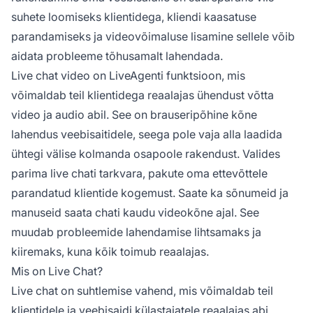
suhete loomiseks klientidega, kliendi kaasatuse
parandamiseks ja videovõimaluse lisamine sellele võib
aidata probleeme tõhusamalt lahendada.
Live chat video on LiveAgenti funktsioon, mis
võimaldab teil klientidega reaalajas ühendust võtta
video ja audio abil. See on brauseripõhine kõne
lahendus veebisaitidele, seega pole vaja alla laadida
ühtegi välise kolmanda osapoole rakendust. Valides
parima live chati tarkvara, pakute oma ettevõttele
parandatud klientide kogemust. Saate ka sõnumeid ja
manuseid saata chati kaudu videokõne ajal. See
muudab probleemide lahendamise lihtsamaks ja
kiiremaks, kuna kõik toimub reaalajas.
Mis on Live Chat?
Live chat on suhtlemise vahend, mis võimaldab teil
klientidele ja veebisaidi külastajatele reaalajas abi