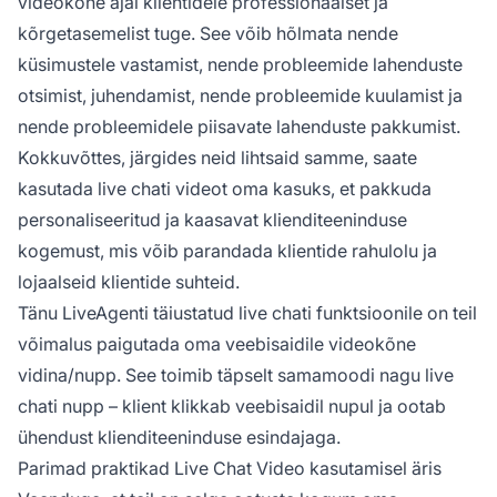
videokõne ajal klientidele professionaalset ja
kõrgetasemelist tuge. See võib hõlmata nende
küsimustele vastamist, nende probleemide lahenduste
otsimist, juhendamist, nende probleemide kuulamist ja
nende probleemidele piisavate lahenduste pakkumist.
Kokkuvõttes, järgides neid lihtsaid samme, saate
kasutada live chati videot oma kasuks, et pakkuda
personaliseeritud ja kaasavat klienditeeninduse
kogemust, mis võib parandada klientide rahulolu ja
lojaalseid klientide suhteid.
Tänu LiveAgenti täiustatud live chati funktsioonile on teil
võimalus paigutada oma veebisaidile videokõne
vidina/nupp. See toimib täpselt samamoodi nagu live
chati nupp – klient klikkab veebisaidil nupul ja ootab
ühendust klienditeeninduse esindajaga.
Parimad praktikad Live Chat Video kasutamisel äris