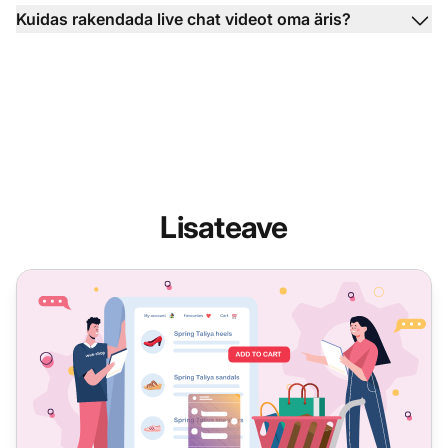
Kuidas rakendada live chat videot oma äris?
Lisateave
Live Chat e-kaubanduse ja teenuste jaoks