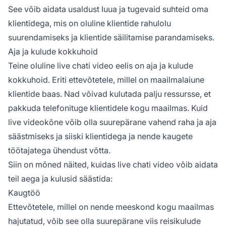
See võib aidata usaldust luua ja tugevaid suhteid oma
klientidega, mis on oluline klientide rahulolu
suurendamiseks ja klientide säilitamise parandamiseks.
Aja ja kulude kokkuhoid
Teine oluline live chati video eelis on aja ja kulude
kokkuhoid. Eriti ettevõtetele, millel on maailmalaiune
klientide baas. Nad võivad kulutada palju ressursse, et
pakkuda telefonituge klientidele kogu maailmas. Kuid
live videokõne võib olla suurepärane vahend raha ja aja
säästmiseks ja siiski klientidega ja nende kaugete
töötajatega ühendust võtta.
Siin on mõned näited, kuidas live chati video võib aidata
teil aega ja kulusid säästida:
Kaugtöö
Ettevõtetele, millel on nende meeskond kogu maailmas
hajutatud, võib see olla suurepärane viis reisikulude