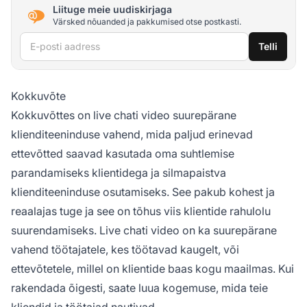
Liituge meie uudiskirjaga
Värsked nõuanded ja pakkumised otse postkasti.
E-posti aadress
Telli
Kokkuvõte
Kokkuvõttes on live chati video suurepärane
klienditeeninduse vahend, mida paljud erinevad
ettevõtted saavad kasutada oma suhtlemise
parandamiseks klientidega ja silmapaistva
klienditeeninduse osutamiseks. See pakub kohest ja
reaalajas tuge ja see on tõhus viis klientide rahulolu
suurendamiseks. Live chati video on ka suurepärane
vahend töötajatele, kes töötavad kaugelt, või
ettevõtetele, millel on klientide baas kogu maailmas. Kui
rakendada õigesti, saate luua kogemuse, mida teie
kliendid ja töötajad nautivad.