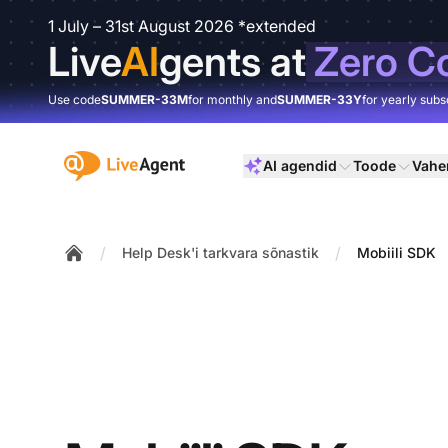
1 July – 31st August 2026 *extended
Live
AI
gents at
Zero C
Use code
SUMMER-33M
for monthly and
SUMMER-33Y
for yearly subs
:site.title
AI agendid
Toode
Vahe
/
/
Help Desk'i tarkvara sõnastik
Mobiili SDK
Home