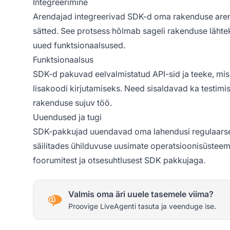
Integreerimine
Arendajad integreerivad SDK-d oma rakenduse arend
sätted. See protsess hõlmab sageli rakenduse lähte
uued funktsionaalsused.
Funktsionaalsus
SDK-d pakuvad eelvalmistatud API-sid ja teeke, mi
lisakoodi kirjutamiseks. Need sisaldavad ka testimi
rakenduse sujuv töö.
Uuendused ja tugi
SDK-pakkujad uuendavad oma lahendusi regulaarselt
säilitades ühilduvuse uusimate operatsioonisüstee
foorumitest ja otsesuhtlusest SDK pakkujaga.
Valmis oma äri uuele tasemele viima?
Proovige LiveAgenti tasuta ja veenduge ise.