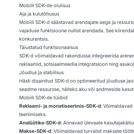
Mobiili SDK-de olulisus
Aja ja kulutõhusus
Mobiili SDK-d säästavad arendajate aega ja ressurs
vajaduse funktsioone nullist arendada. See kiirenda
konkurentsis.
Täiustatud funktsionaalsus
SDK-d võimaldavad rakendusse integreerida arenen
reklaamid, sotsiaalmeedia integratsioon ning asu
Jõudlus ja stabiilsus
Hästi disainitud SDK-d on optimeeritud jõudluse ja
seadme ressursse, näiteks aku või andmeside kasut
Mobiili SDK-de tüübid
Reklaami- ja monetiseerimis-SDK-d
: Võimaldavad 
teenimiseks.
Analüütika-SDK-d
: Annavad ülevaate kasutajakäitu
Makse-SDK-d
: Võimaldavad turvalist maksete tööt