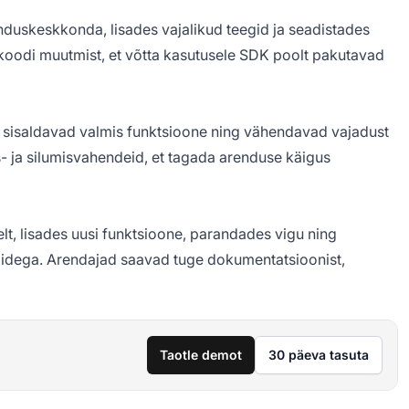
uskeskkonda, lisades vajalikud teegid ja seadistades
koodi muutmist, et võtta kasutusele SDK poolt pakutavad
s sisaldavad valmis funktsioone ning vähendavad vajadust
s- ja silumisvahendeid, et tagada arenduse käigus
, lisades uusi funktsioone, parandades vigu ning
midega. Arendajad saavad tuge dokumentatsioonist,
Taotle demot
30 päeva tasuta