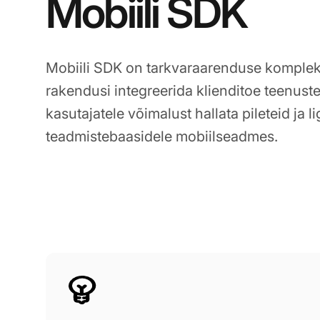
Mobiili SDK
Mobiili SDK on tarkvaraarenduse komplek
rakendusi integreerida klienditoe teenus
kasutajatele võimalust hallata pileteid ja l
teadmistebaasidele mobiilseadmes.