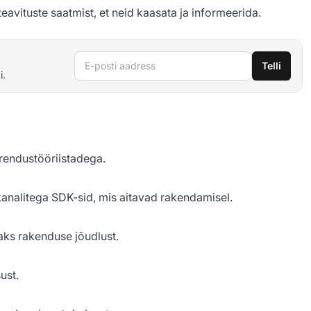
eavituste saatmist, et neid kaasata ja informeerida.
E-posti aadress
Telli
i.
rendustööriistadega.
kanalitega SDK-sid, mis aitavad rakendamisel.
taks rakenduse jõudlust.
ust.