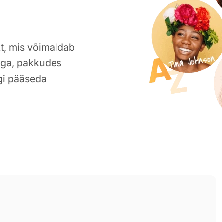
t, mis võimaldab
tega, pakkudes
igi pääseda