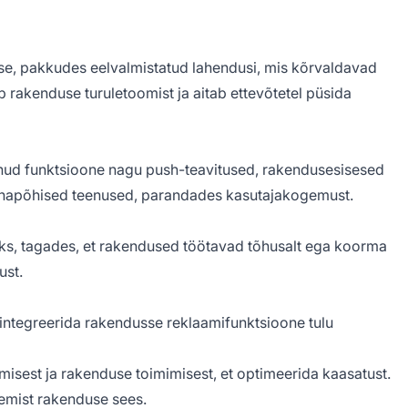
se, pakkudes eelvalmistatud lahendusi, mis kõrvaldavad
b rakenduse turuletoomist ja aitab ettevõtetel püsida
ud funktsioone nagu push-teavitused, rakendusesisesed
kohapõhised teenused, parandades kasutajakogemust.
oks, tagades, et rakendused töötavad tõhusalt ega koorma
ust.
integreerida rakendusse reklaamifunktsioone tulu
misest ja rakenduse toimimisest, et optimeerida kaasatust.
lemist rakenduse sees.