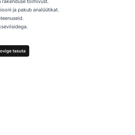
ja rakenduse toimivust.
iooni ja pakub analüütikat.
ateenuseid.
kseviisidega.
ovige tasuta