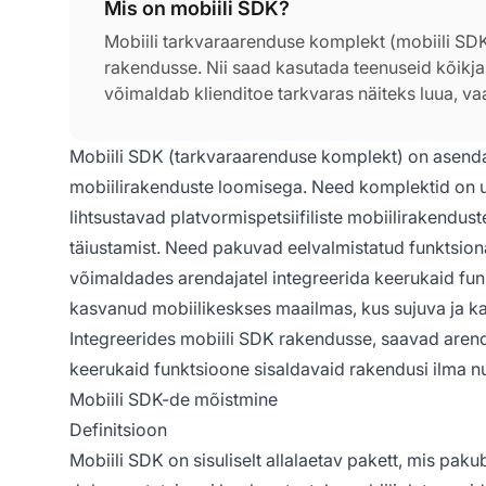
Mis on mobiili SDK?
Mobiili tarkvaraarenduse komplekt (mobiili SDK)
rakendusse. Nii saad kasutada teenuseid kõikj
võimaldab klienditoe tarkvaras näiteks luua, va
teadmistebaasile.
Mobiili SDK (tarkvaraarenduse komplekt) on asenda
mobiilirakenduste loomisega. Need komplektid on u
lihtsustavad platvormispetsiifiliste mobiilirakendust
täiustamist. Need pakuvad eelvalmistatud funktsio
võimaldades arendajatel integreerida keerukaid funkts
kasvanud mobiilikeskses maailmas, kus sujuva ja k
Integreerides mobiili SDK rakendusse, saavad arenda
keerukaid funktsioone sisaldavaid rakendusi ilma nul
Mobiili SDK-de mõistmine
Definitsioon
Mobiili SDK on sisuliselt allalaetav pakett, mis pakub