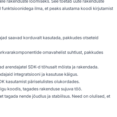
ele rakenduste loomiseks. See toetab uute rakenduste
funktsioonidega ilma, et peaks alustama koodi kirjutamist
dajad saavad korduvalt kasutada, pakkudes otseteid
tarkvarakomponentide omavahelist suhtlust, pakkudes
vad arendajatel SDK-d tõhusalt mõista ja rakendada.
ndajaid integratsiooni ja kasutuse käigus.
K kasutamist päriselulistes olukordades.
vigu koodis, tagades rakenduse sujuva töö.
et tagada nende jõudlus ja stabiilsus. Need on olulised, et