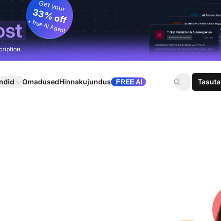
Get your
33% off
+ free AI Agent
ost
cription
ndid
Omadused
Hinnakujundus
Tasuta
FREE AI