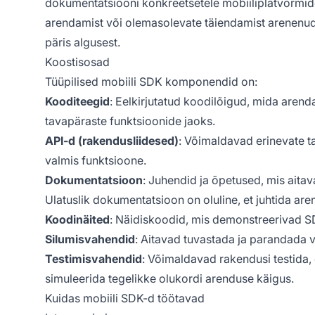
dokumentatsiooni konkreetsetele mobiiliplatvormid
arendamist või olemasolevate täiendamist arenenud 
päris algusest.
Koostisosad
Tüüpilised mobiili SDK komponendid on:
Kooditeegid
: Eelkirjutatud koodilõigud, mida aren
tavapäraste funktsioonide jaoks.
API-d (rakendusliidesed)
: Võimaldavad erinevate 
valmis funktsioone.
Dokumentatsioon
: Juhendid ja õpetused, mis aita
Ulatuslik dokumentatsioon on oluline, et juhtida are
Koodinäited
: Näidiskoodid, mis demonstreerivad SD
Silumisvahendid
: Aitavad tuvastada ja parandada 
Testimisvahendid
: Võimaldavad rakendusi testida, 
simuleerida tegelikke olukordi arenduse käigus.
Kuidas mobiili SDK-d töötavad