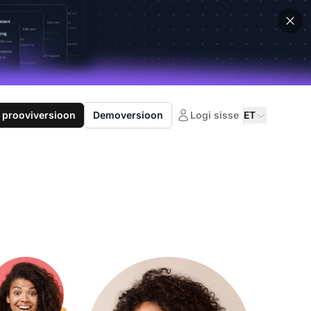
 prooviversioon
Demoversioon
Logi sisse
ET