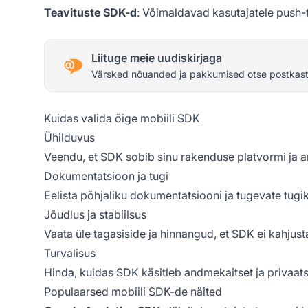
Teavituste SDK-d
: Võimaldavad kasutajatele push-t
Liituge meie uudiskirjaga
Värsked nõuanded ja pakkumised otse postkast
Kuidas valida õige mobiili SDK
Ühilduvus
Veendu, et SDK sobib sinu rakenduse platvormi ja a
Dokumentatsioon ja tugi
Eelista põhjaliku dokumentatsiooni ja tugevate tugi
Jõudlus ja stabiilsus
Vaata üle tagasiside ja hinnangud, et SDK ei kahjus
Turvalisus
Hinda, kuidas SDK käsitleb andmekaitset ja privaats
Populaarsed mobiili SDK-de näited