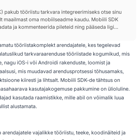
 pakub tööriistu tarkvara integreerimiseks otse sinu
alt maailmast oma mobiilseadme kaudu. Mobiili SDK
adata ja kommenteerida pileteid ning pääseda ligi
matu tööriistakomplekt arendajatele, kes tegelevad
latuslikud tarkvaraarenduse tööriistade kogumikud, mis
e, nagu iOS-i või Androidi rakenduste, loomist ja
naalsusi, mis muudavad arendusprotsessi tõhusamaks,
ioone kiiresti ja lihtsalt. Mobiili SDK-de tähtsus on
aasahaarava kasutajakogemuse pakkumine on ülioluline.
jad kasutada raamistikke, mille abil on võimalik luua
list alustamata.
 arendajatele vajalikke tööriistu, teeke, koodinäiteid ja