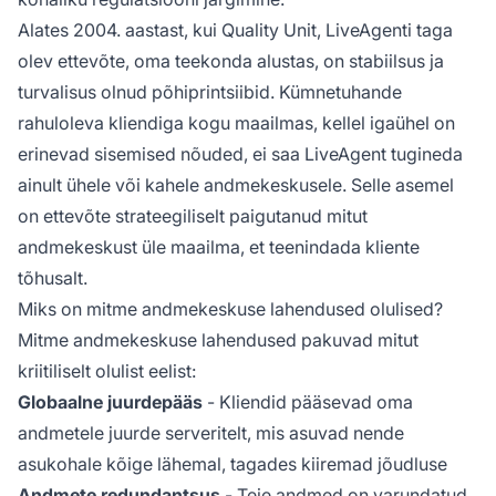
Alates 2004. aastast, kui Quality Unit, LiveAgenti taga
olev ettevõte, oma teekonda alustas, on stabiilsus ja
turvalisus olnud põhiprintsiibid. Kümnetuhande
rahuloleva kliendiga kogu maailmas, kellel igaühel on
erinevad sisemised nõuded, ei saa LiveAgent tugineda
ainult ühele või kahele andmekeskusele. Selle asemel
on ettevõte strateegiliselt paigutanud mitut
andmekeskust üle maailma, et teenindada kliente
tõhusalt.
Miks on mitme andmekeskuse lahendused olulised?
Mitme andmekeskuse lahendused pakuvad mitut
kriitiliselt olulist eelist:
Globaalne juurdepääs
- Kliendid pääsevad oma
andmetele juurde serveritelt, mis asuvad nende
asukohale kõige lähemal, tagades kiiremad jõudluse
Andmete redundantsus
- Teie andmed on varundatud