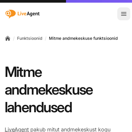
:site.title
Ava
/
/
Funktsioonid
Mitme andmekeskuse funktsioonid
Home
Mitme
andmekeskuse
lahendused
LiveAgent
pakub mitut andmekeskust kogu