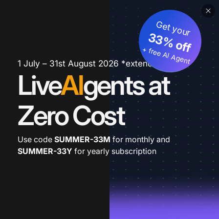
Get your
33% off
+ free AI Agent
1 July – 31st August 2026 *extended
Live
AI
gents at
Zero Cost
Use code
SUMMER-33M
for monthly and
SUMMER-33Y
for yearly subscription