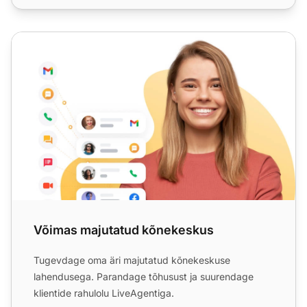
Võimas majutatud kõnekeskus
Võimas majutatud kõnekeskus
Tugevdage oma äri majutatud kõnekeskuse
lahendusega. Parandage tõhusust ja suurendage
klientide rahulolu LiveAgentiga.