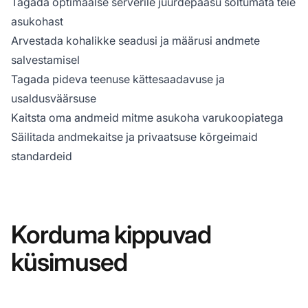
Tagada optimaalse serverile juurdepääsu sõltumata teie
asukohast
Arvestada kohalikke seadusi ja määrusi andmete
salvestamisel
Tagada pideva teenuse kättesaadavuse ja
usaldusväärsuse
Kaitsta oma andmeid mitme asukoha varukoopiatega
Säilitada andmekaitse ja privaatsuse kõrgeimaid
standardeid
Korduma kippuvad
küsimused