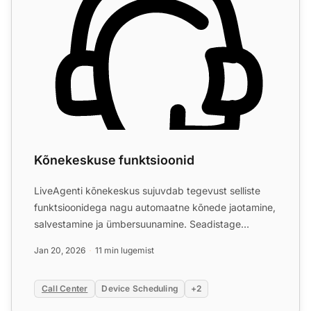
Kõnekeskuse funktsioonid
LiveAgenti kõnekeskus sujuvdab tegevust selliste
funktsioonidega nagu automaatne kõnede jaotamine,
salvestamine ja ümbersuunamine. Seadistage
hõlpsasti sisseehi...
Jan 20, 2026
11 min lugemist
Call Center
Device Scheduling
+2