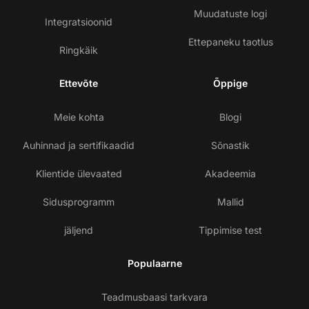
Muudatuste logi
Integratsioonid
Ettepaneku taotlus
Ringkäik
Ettevõte
Õppige
Meie kohta
Blogi
Auhinnad ja sertifikaadid
Sõnastik
Klientide ülevaated
Akadeemia
Sidusprogramm
Mallid
jäljend
Tippimise test
Populaarne
Teadmusbaasi tarkvara