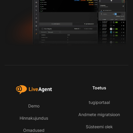
Toetus
tugiportaal
Demo
Andmete migratsioon
Hinnakujundus
Süsteemi olek
Omadused