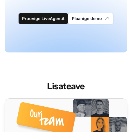
Proovige LiveAgentit
Plaanige demo
Lisateave
LiveAgenti kohta