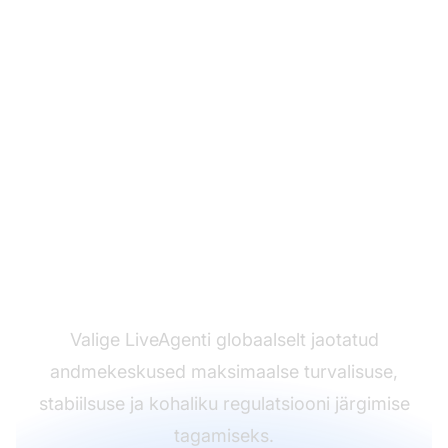
Tagage oma andmete
alati turvaline olek
Valige LiveAgenti globaalselt jaotatud
andmekeskused maksimaalse turvalisuse,
stabiilsuse ja kohaliku regulatsiooni järgimise
tagamiseks.