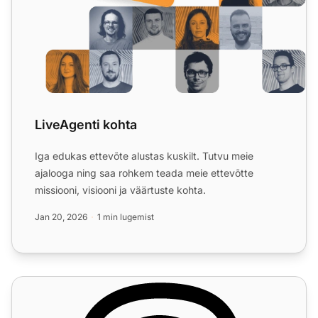
LiveAgenti kohta
Iga edukas ettevõte alustas kuskilt. Tutvu meie
ajalooga ning saa rohkem teada meie ettevõtte
missiooni, visiooni ja väärtuste kohta.
Jan 20, 2026
1 min lugemist
Kõnekeskuse funktsioonid