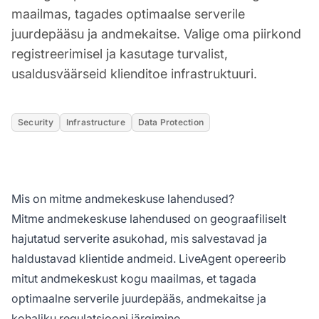
maailmas, tagades optimaalse serverile
juurdepääsu ja andmekaitse. Valige oma piirkond
registreerimisel ja kasutage turvalist,
usaldusväärseid klienditoe infrastruktuuri.
Security
Infrastructure
Data Protection
Mis on mitme andmekeskuse lahendused?
Mitme andmekeskuse lahendused on geograafiliselt
hajutatud serverite asukohad, mis salvestavad ja
haldustavad klientide andmeid. LiveAgent opereerib
mitut andmekeskust kogu maailmas, et tagada
optimaalne serverile juurdepääs, andmekaitse ja
kohaliku regulatsiooni järgimine.