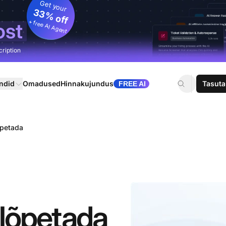
Get your
33% off
+ free AI Agent
ost
cription
ndid
Omadused
Hinnakujundus
Tasuta
FREE AI
õpetada
 lõpetada