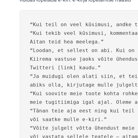
“Kui teil on veel küsimusi, andke t
“Kui tekib veel küsimusi, kommentaa
Aitan teid hea meelega.”
“Loodan, et sellest on abi. Kui on 
Kiirema vastuse jaoks võite ühendus
Twitteri [link] kaudu.”
“Ja muidugi olen alati siin, et tei
abiks olla, kirjutage mulle julgelt
“Kui soovite meie toote kohta rohke
meie tugitiimiga igal ajal. Oleme a
“Tänan teie aja eest ning kui teil 
või saatke mulle e-kiri.”
“Võite julgelt võtta ühendust meie 
või vastata sellele teatele – aitam