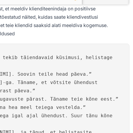
, et meeldiv klienditeenindaja on positiivse
estatud näited, kuidas saate kliendivestlusi
 et teie kliendid saaksid alati meeldiva kogemuse.
aldused
 tekib täiendavaid küsimusi, helistage
IMI]. Soovin teile head päeva.”
]-ga. Täname, et võtsite ühendust
rast päeva.”
ugavuste pärast. Täname teie kõne eest.”
na hea meel teiega vestelda.”
ega igal ajal ühendust. Suur tänu kõne
NIMI], ja tänud, et helistasite