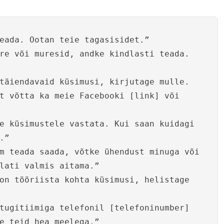
eada. Ootan teie tagasisidet.”
re või muresid, andke kindlasti teada.
täiendavaid küsimusi, kirjutage mulle.
t võtta ka meie Facebooki [link] või
e küsimustele vastata. Kui saan kuidagi
.”
m teada saada, võtke ühendust minuga või
lati valmis aitama.”
on tööriista kohta küsimusi, helistage
tugitiimiga telefonil [telefoninumber]
e teid hea meelega.”