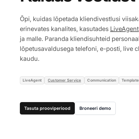
Õpi, kuidas lõpetada kliendivestlusi viisak
erinevates kanalites, kasutades
LiveAgent
ja malle. Paranda kliendisuhteid personaa
lõpetusavaldusega telefoni, e-posti, live c
kaudu.
LiveAgent
Customer Service
Communication
Template
Tasuta prooviperiood
Broneeri demo