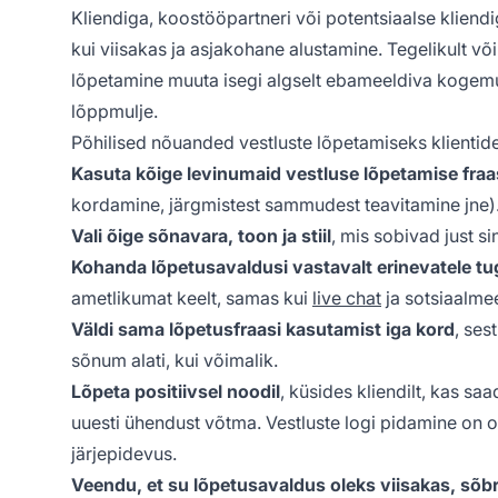
Kliendiga, koostööpartneri või potentsiaalse kliend
kui viisakas ja asjakohane alustamine. Tegelikult võ
lõpetamine muuta isegi algselt ebameeldiva kogemus
lõppmulje.
Põhilised nõuanded vestluste lõpetamiseks klientid
Kasuta kõige levinumaid vestluse lõpetamise fraa
kordamine, järgmistest sammudest teavitamine jne)
Vali õige sõnavara, toon ja stiil
, mis sobivad just si
Kohanda lõpetusavaldusi vastavalt erinevatele tug
ametlikumat keelt, samas kui
live chat
ja sotsiaalmee
Väldi sama lõpetusfraasi kasutamist iga kord
, ses
sõnum alati, kui võimalik.
Lõpeta positiivsel noodil
, küsides kliendilt, kas sa
uuesti ühendust võtma. Vestluste logi pidamine on ol
järjepidevus.
Veendu, et su lõpetusavaldus oleks viisakas, sõbral