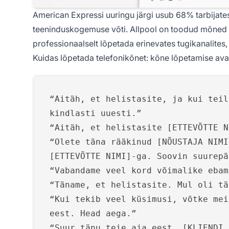
American Expressi uuringu järgi usub 68% tarbijatest
teeninduskogemuse võti. Allpool on toodud mõned tõ
professionaalselt lõpetada erinevates tugikanalites,
Kuidas lõpetada telefonikõnet: kõne lõpetamise av
“Aitäh, et helistasite, ja kui teil
kindlasti uuesti.”
“Aitäh, et helistasite [ETTEVÕTTE N
“Olete täna rääkinud [NÕUSTAJA NIMI
[ETTEVÕTTE NIMI]-ga. Soovin suurepä
“Vabandame veel kord võimalike ebam
“Täname, et helistasite. Mul oli tä
“Kui tekib veel küsimusi, võtke mei
eest. Head aega.”
“Suur tänu teie aja eest, [KLIENDI 