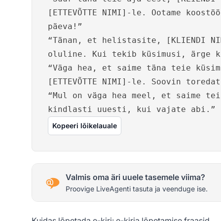
[ETTEVÕTTE NIMI]-le. Ootame koostöö
päeva!”
“Tänan, et helistasite, [KLIENDI NI
oluline. Kui tekib küsimusi, ärge k
“Väga hea, et saime täna teie küsim
[ETTEVÕTTE NIMI]-le. Soovin toredat
“Mul on väga hea meel, et saime tei
kindlasti uuesti, kui vajate abi.”
Kopeeri lõikelauale
Valmis oma äri uuele tasemele viima?
Proovige LiveAgenti tasuta ja veenduge ise.
Kuidas lõpetada e-kiri: e-kirja lõpetamise fraasid