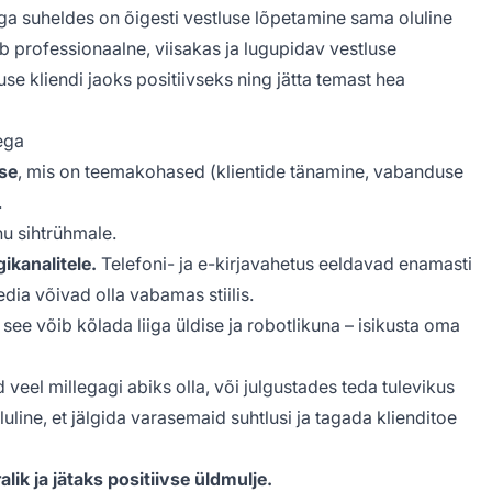
iga suheldes on õigesti vestluse lõpetamine sama oluline
ib professionaalne, viisakas ja lugupidav vestluse
e kliendi jaoks positiivseks ning jätta temast hea
ega
se
, mis on teemakohased (klientide tänamine, vabanduse
.
nu sihtrühmale.
ikanalitele.
Telefoni- ja e-kirjavahetus eeldavad enamasti
dia võivad olla vabamas stiilis.
t see võib kõlada liiga üldise ja robotlikuna – isikusta oma
ad veel millegagi abiks olla, või julgustades teda tulevikus
uline, et jälgida varasemaid suhtlusi ja tagada klienditoe
ik ja jätaks positiivse üldmulje.