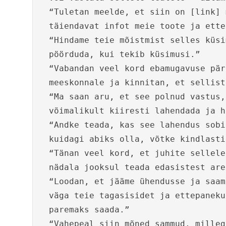
“Tuletan meelde, et siin on [link] 
täiendavat infot meie toote ja ette
“Hindame teie mõistmist selles küsi
pöörduda, kui tekib küsimusi.”
“Vabandan veel kord ebamugavuse pär
meeskonnale ja kinnitan, et sellist
“Ma saan aru, et see polnud vastus,
võimalikult kiiresti lahendada ja h
“Andke teada, kas see lahendus sobi
kuidagi abiks olla, võtke kindlasti
“Tänan veel kord, et juhite sellele
nädala jooksul teada edasistest are
“Loodan, et jääme ühendusse ja saam
väga teie tagasisidet ja ettepaneku
paremaks saada.”
“Vahepeal siin mõned sammud, milleg