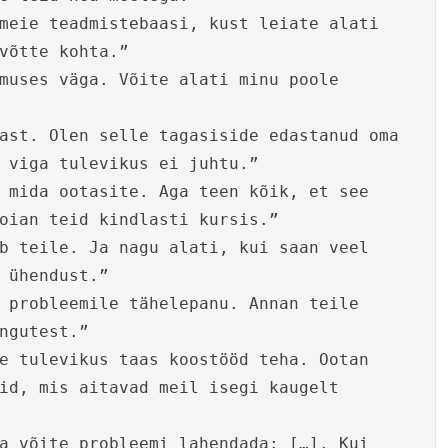
meie teadmistebaasi, kust leiate alati
võtte kohta.”
muses väga. Võite alati minu poole
ast. Olen selle tagasiside edastanud oma
 viga tulevikus ei juhtu.”
 mida ootasite. Aga teen kõik, et see
oian teid kindlasti kursis.”
b teile. Ja nagu alati, kui saan veel
 ühendust.”
 probleemile tähelepanu. Annan teile
ngutest.”
e tulevikus taas koostööd teha. Ootan
id, mis aitavad meil isegi kaugelt
a võite probleemi lahendada: […]. Kui