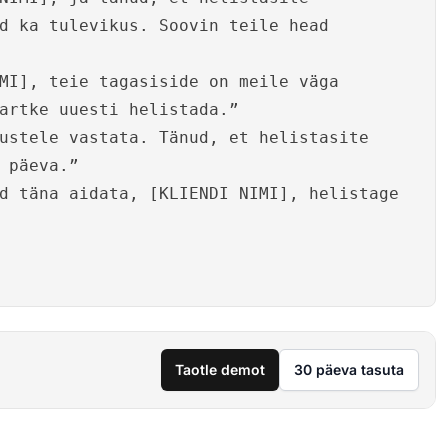
d ka tulevikus. Soovin teile head
MI], teie tagasiside on meile väga
artke uuesti helistada.”
ustele vastata. Tänud, et helistasite
 päeva.”
d täna aidata, [KLIENDI NIMI], helistage
Taotle demot
30 päeva tasuta