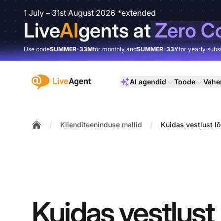
1 July – 31st August 2026 *extended
Live
AI
gents at
Zero C
Use code
SUMMER-33M
for monthly and
SUMMER-33Y
for yearly subs
:site.title
AI agendid
Toode
Vahe
/
/
Klienditeeninduse mallid
Kuidas vestlust l
Home
Kuidas vestlust